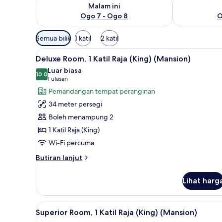
Semak ketersediaan untuk malam ini Ogo 7 - Ogo 8
Semak keters
Malam ini
Ogo 7 - Ogo 8
O
Penapis
Semua bilik
1 katil
2 katil
yang
Lihat
Deluxe Room, 1 Katil Raja (King
tersedia
5
Deluxe Room, 1 Katil Raja (King) (Mansion)
semua
untuk
Luar biasa
foto
10.0
bilik
10.0 daripada 10
(1
1 ulasan
untuk
ulasan)
Pemandangan tempat peranginan
Deluxe
34 meter persegi
Room,
Boleh menampung 2
1
1 Katil Raja (King)
Katil
Wi-Fi percuma
Raja
(King)
Butiran
Butiran lanjut
(Mansion)
selanjutnya
untuk
Lihat harg
Deluxe
Room,
1
Lihat
Superior Room, 1 Katil Raja (Ki
4
Katil
Superior Room, 1 Katil Raja (King) (Mansion)
semua
Raja