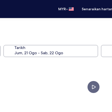
•
MYR
Senaraikan harta
Tarikh