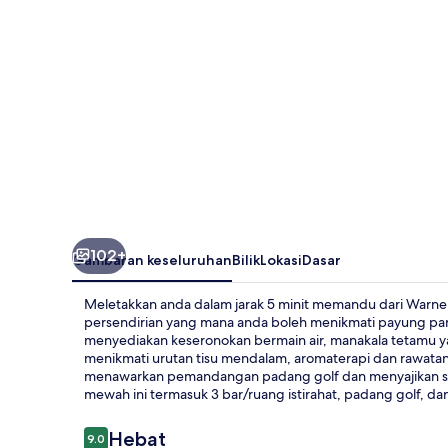
102+
Gambaran keseluruhan
Bilik
Lokasi
Dasar
Meletakkan anda dalam jarak 5 minit memandu dari Warne
persendirian yang mana anda boleh menikmati payung pant
menyediakan keseronokan bermain air, manakala tetamu y
menikmati urutan tisu mendalam, aromaterapi dan rawatan 
menawarkan pemandangan padang golf dan menyajikan sara
mewah ini termasuk 3 bar/ruang istirahat, padang golf, d
Ulasan
Hebat
9.0
9.0 daripada 10