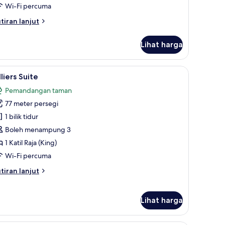
Wi-Fi percuma
aja
King)
tiran
tiran lanjut
King)
lanjutnya
tuk
Lihat harga
luxe
om,
ar mini, peti besi dalam bilik
ihat
Villiers Suite | Peralatan tempat tidur hipoaler
4
til
lliers Suite
emua
ja
Pemandangan taman
ing)
oto
ing)
77 meter persegi
ntuk
lliers
1 bilik tidur
uite
Boleh menampung 3
1 Katil Raja (King)
Wi-Fi percuma
tiran
tiran lanjut
lanjutnya
tuk
lliers
Lihat harga
ite