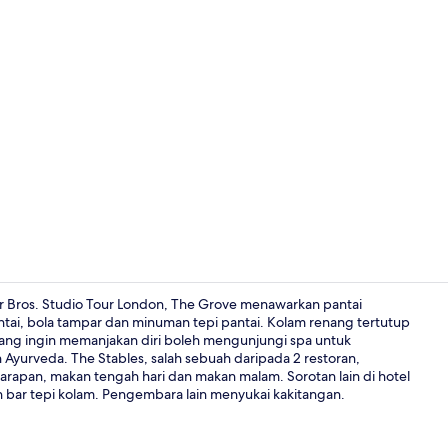
Video penci
r Bros. Studio Tour London, The Grove menawarkan pantai
ai, bola tampar dan minuman tepi pantai. Kolam renang tertutup
ang ingin memanjakan diri boleh mengunjungi spa untuk
2 restoran;
Ayurveda. The Stables, salah sebuah daripada 2 restoran,
pan, makan tengah hari dan makan malam. Sorotan lain di hotel
an bar tepi kolam. Pengembara lain menyukai kakitangan.