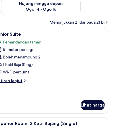
ggu ini Ogo 7 - Ogo 9
Semak ketersediaan untuk hujung minggu depan Ogo 14 - Og
Hujung minggu depan
Ogo 14 - Ogo 16
Menunjukkan 21 daripada 21 bilik
ilik
ar mini, peti besi dalam bilik
ihat
Junior Suite | Peralatan tempat tidur hipoalerg
4
nior Suite
emua
Pemandangan taman
oto
51 meter persegi
ntuk
unior
Boleh menampung 2
uite
1 Katil Raja (King)
Wi-Fi percuma
tiran
tiran lanjut
lanjutnya
tuk
nior
ite
Lihat harga
 bilik
ralatan tempat tidur hipoalergenik, bar mini, peti besi dalam bilik
ihat
Peralatan tempat tidur hipoalergenik, bar mini,
2
perior Room, 2 Katil Bujang (Single)
emua