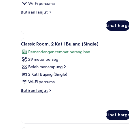
Wi-Fi percuma
Bujang
(Single)
Butiran
Butiran lanjut
selanjutnya
untuk
Lihat harg
Deluxe
Room,
2
Lihat
Peralatan tempat tidur hipoaler
4
Katil
Classic Room, 2 Katil Bujang (Single)
semua
Bujang
Pemandangan tempat peranginan
(Single)
foto
29 meter persegi
untuk
Classic
Boleh menampung 2
Room,
2 Katil Bujang (Single)
2
Wi-Fi percuma
Katil
Butiran
Butiran lanjut
Bujang
selanjutnya
(Single)
untuk
Classic
Room,
Lihat harg
2
Katil
Bujang