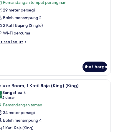
Pemandangan tempat peranginan
oto
29 meter persegi
ntuk
uperior
Boleh menampung 2
oom,
2 Katil Bujang (Single)
Wi-Fi percuma
til
tiran
tiran lanjut
ujang
lanjutnya
Single)
tuk
perior
om,
Lihat harga
til
jang
latan tempat tidur hipoalergenik, bar mini, peti besi dalam bilik
ihat
Peralatan tempat tidur hipoalergenik, bar mini,
ingle)
3
luxe Room, 1 Katil Raja (King) (King)
emua
Sangat baik
oto
0
8.0 daripada 10
(2
2 ulasan
ntuk
ulasan)
Pemandangan taman
eluxe
34 meter persegi
oom,
Boleh menampung 4
1 Katil Raja (King)
til