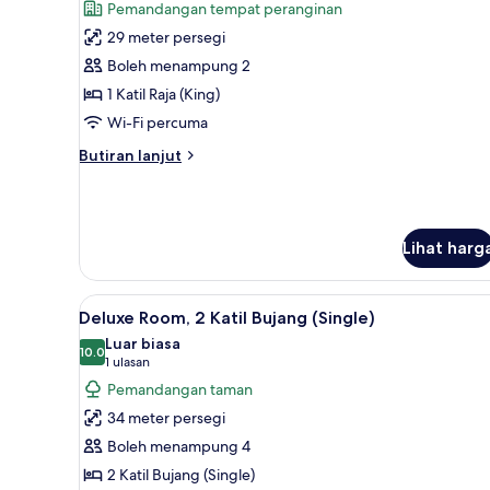
Pemandangan tempat peranginan
(King)
foto
(Mansion)
29 meter persegi
untuk
Superior
Boleh menampung 2
Room,
1 Katil Raja (King)
1
Wi-Fi percuma
Katil
Butiran
Butiran lanjut
Raja
selanjutnya
(King)
untuk
Superior
(Mansion)
Room,
Lihat harg
1
Katil
Raja
Lihat
Deluxe Room, 2 Katil Bujang (Si
(King)
2
Deluxe Room, 2 Katil Bujang (Single)
semua
(Mansion)
Luar biasa
foto
10.0
10.0 daripada 10
(1
1 ulasan
untuk
ulasan)
Pemandangan taman
Deluxe
34 meter persegi
Room,
Boleh menampung 4
2
2 Katil Bujang (Single)
Katil