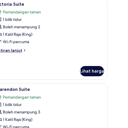
dur hipoalergenik, bar mini, peti besi dalam bilik
ihat
Victoria Suite | Peralatan tempat tidur hipoale
4
ctoria Suite
emua
Pemandangan taman
oto
1 bilik tidur
ntuk
ictoria
Boleh menampung 2
uite
1 Katil Raja (King)
Wi-Fi percuma
tiran
tiran lanjut
lanjutnya
tuk
ctoria
ite
Lihat harga
poalergenik, bar mini, peti besi dalam bilik
ihat
Clarendon Suite | Peralatan tempat tidur hipoa
3
larendon Suite
emua
Pemandangan taman
oto
1 bilik tidur
ntuk
larendon
Boleh menampung 3
uite
1 Katil Raja (King)
Wi-Fi percuma