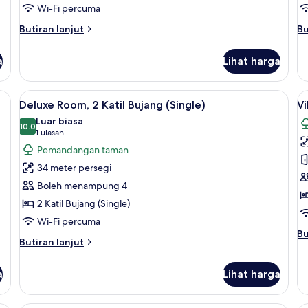
Wi-Fi percuma
Raja
R
(King)
(
Butiran
Bu
Butiran lanjut
Bu
selanjutnya
(
se
untuk
un
a
Lihat harga
Classic
De
Room,
Ro
1
1
genik, bar mini, peti besi dalam bilik
Lihat
Peralatan tempat tidur hipoalergenik, b
L
2
Katil
Ka
Deluxe Room, 2 Katil Bujang (Single)
Vi
semua
s
Raja
Ra
Luar biasa
(King)
foto
10.0
(K
f
10.0 daripada 10
(1
1 ulasan
(K
untuk
u
ulasan)
Pemandangan taman
Deluxe
Vi
34 meter persegi
Room,
S
Boleh menampung 4
2
2 Katil Bujang (Single)
Katil
Wi-Fi percuma
Bujang
Bu
Bu
(Single)
Butiran
Butiran lanjut
se
selanjutnya
un
untuk
Vi
a
Lihat harga
Deluxe
Su
Room,
2