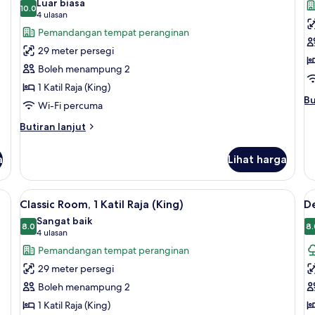
Luar biasa
(King)
foto
10.0
f
10.0 daripada 10
(4
4 ulasan
untuk
u
ulasan)
Pemandangan tempat peranginan
Superior
S
29 meter persegi
Room,
R
Boleh menampung 2
1
2
1 Katil Raja (King)
Katil
Ka
Bu
Bu
Wi-Fi percuma
Raja
B
se
(King)
(
un
Butiran
Butiran lanjut
Su
selanjutnya
Ro
untuk
a
Lihat harga
2
Superior
Ka
Room,
Bu
1
ngle) | Peralatan tempat tidur hipoalergenik, bar mini, peti besi dalam bilik
Lihat
Classic Room, 1 Katil Raja (King) | Pera
L
(S
4
Katil
Classic Room, 1 Katil Raja (King)
De
semua
s
Raja
Sangat baik
(King)
foto
8.0
f
8.
8.0 daripada 10
(4
4 ulasan
untuk
u
ulasan)
Pemandangan tempat peranginan
Classic
D
29 meter persegi
Room,
R
Boleh menampung 2
1
1
1 Katil Raja (King)
Katil
Ka