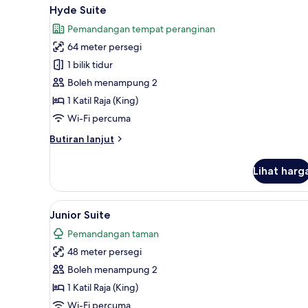
Lihat
Hyde Suite | Peralatan tempat t
(Single)
7
Hyde Suite
semua
Pemandangan tempat peranginan
foto
64 meter persegi
untuk
Hyde
1 bilik tidur
Suite
Boleh menampung 2
1 Katil Raja (King)
Wi-Fi percuma
Butiran
Butiran lanjut
selanjutnya
untuk
Lihat harg
Hyde
Suite
Lihat
Peralatan tempat tidur hipoaler
4
Junior Suite
semua
Pemandangan taman
foto
48 meter persegi
untuk
Junior
Boleh menampung 2
Suite
1 Katil Raja (King)
Wi-Fi percuma