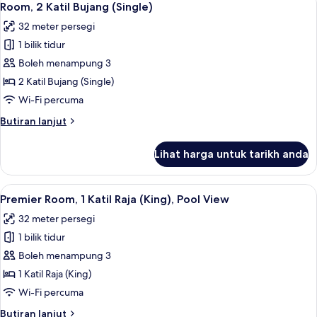
4
Raja
Room, 2 Katil Bujang (Single)
semua
(King)
32 meter persegi
foto
1 bilik tidur
untuk
Room,
Boleh menampung 3
2
2 Katil Bujang (Single)
Katil
Wi-Fi percuma
Bujang
Butiran
Butiran lanjut
(Single)
selanjutnya
untuk
Lihat harga untuk tarikh anda
Room,
2
Katil
Lihat
Premier Room, 1 Katil Raja (King), Pool
8
Bujang
Premier Room, 1 Katil Raja (King), Pool View
semua
(Single)
32 meter persegi
foto
1 bilik tidur
untuk
Premier
Boleh menampung 3
Room,
1 Katil Raja (King)
1
Wi-Fi percuma
Katil
Butiran
Butiran lanjut