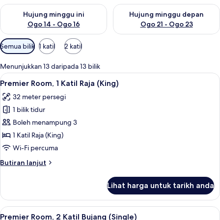
Semak ketersediaan untuk hujung minggu ini Ogo 14 - Ogo 16
Semak ketersediaan untuk hu
Hujung minggu ini
Hujung minggu depan
Ogo 14 - Ogo 16
Ogo 21 - Ogo 23
Penapis
Semua bilik
1 katil
2 katil
yang
tersedia
Menunjukkan 13 daripada 13 bilik
untuk
Lihat
Gebar bulu kapas, peti besi dalam bilik
7
Premier Room, 1 Katil Raja (King)
bilik
semua
32 meter persegi
foto
1 bilik tidur
untuk
Premier
Boleh menampung 3
Room,
1 Katil Raja (King)
1
Wi-Fi percuma
Katil
Butiran
Butiran lanjut
Raja
selanjutnya
(King)
untuk
Lihat harga untuk tarikh anda
Premier
Room,
1
Lihat
Gebar bulu kapas, peti besi dalam bilik
6
Katil
Premier Room, 2 Katil Bujang (Single)