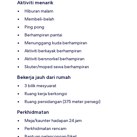
Aktiviti menarik
Hiburan malam
Membeli-belah
Ping pong
Berhampiran pantai
Menunggang kuda berhampiran
Aktiviti berkayak berhampiran
Aktiviti bersnorkel berhampiran
Skuter/moped sewa berhampiran
Bekerja jauh dari rumah
3 bilik mesyuarat
Ruang kerja berkongsi
Ruang persidangan (375 meter persegi)
Perkhidmatan
Meja/kaunter hadapan 24 jam
Perkhidmatan rencam
Bantuan pelancongan/tiket