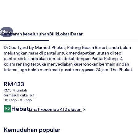
Marriott
Phuket,
Patong
belumnya
Seterusnya
Beach
132+
Gambaran keseluruhan
Bilik
Lokasi
Dasar
Resort
Di Courtyard by Marriott Phuket, Patong Beach Resort, anda boleh
meluangkan masa di pantai untuk mendapatkan urutan di tepi
pantai, serta anda akan berada dekat dengan Pantai Patong. 4
kolam renang terbuka menyediakan keseronokan bermain air dan
tetamu juga boleh menikmati pusat kecergasan 24 jam. The Phuket
Eatery, salah sebuah daripada 4 restoran, menyajikan masakan
antarabangsa dan dibuka untuk sarapan, makan tengah hari dan
Harga
RM433
makan malam. Sorotan lain termasuk 2 bar renang naik, kelab kanak-
semasa
RM514 jumlah
kanak percuma, dan kolam kanak-kanak.
ialah
termasuk cukai & fi
Pemandangan dari hartanah
RM433
30 Ogo - 31 Ogo
Ulasan
Hebat
9.2
Lihat kesemua 412 ulasan
9.2 daripada 10
Kemudahan popular