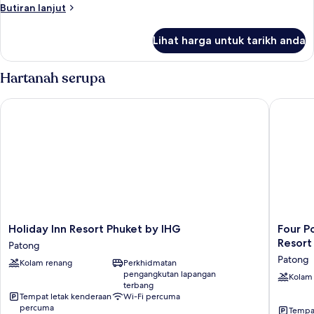
Butiran
Butiran lanjut
Kelamin
selanjutnya
(Double)
untuk
Lihat harga untuk tarikh anda
Family
Suite,
1
Hartanah serupa
Katil
Kelamin
Holiday Inn Resort Phuket by IHG
Four Poi
(Double)
Holiday
Four
Holiday Inn Resort Phuket by IHG
Four P
Inn
Points
Resort
Patong
Resort
by
Patong
Kolam renang
Perkhidmatan
Phuket
Sherato
pengangkutan lapangan
by
Phuket
Kolam
terbang
IHG
Patong
Tempat letak kenderaan
Wi-Fi percuma
Patong
Beach
percuma
Tempat