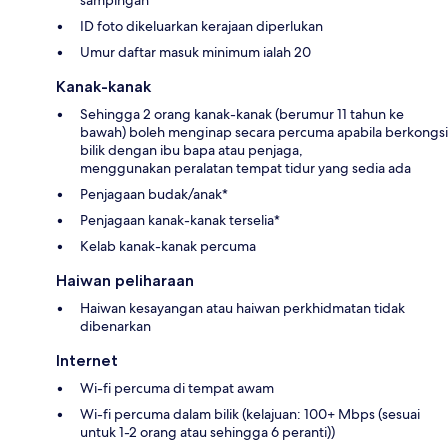
ID foto dikeluarkan kerajaan diperlukan
Umur daftar masuk minimum ialah 20
Kanak-kanak
Sehingga 2 orang kanak-kanak (berumur 11 tahun ke
bawah) boleh menginap secara percuma apabila berkongsi
bilik dengan ibu bapa atau penjaga,
menggunakan peralatan tempat tidur yang sedia ada
Penjagaan budak/anak*
Penjagaan kanak-kanak terselia*
Kelab kanak-kanak percuma
Haiwan peliharaan
Haiwan kesayangan atau haiwan perkhidmatan tidak
dibenarkan
Internet
Wi-fi percuma di tempat awam
Wi-fi percuma dalam bilik (kelajuan: 100+ Mbps (sesuai
untuk 1-2 orang atau sehingga 6 peranti))