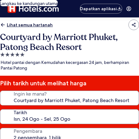
Langkau ke kandungan utama
Dapatkan aplikasi
Lihat semua hartanah
Courtyard by Marriott Phuket,
Patong Beach Resort
Hartanah
5.0
Hotel pantai dengan Kemudahan kecergasan 24 jam, berhampiran
bintang
Pantai Patong
Pilih tarikh untuk melihat harga
Ingin ke mana?
Tarikh
Pengembara