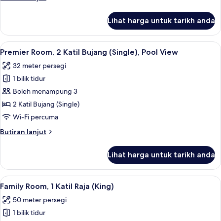
Raja
selanjutnya
(King),
untuk
Lihat harga untuk tarikh anda
Premier
Pool
Room,
View
1
Lihat
Premier Room, 2 Katil Bujang (Single)
8
Katil
Premier Room, 2 Katil Bujang (Single), Pool View
semua
Raja
32 meter persegi
(King),
foto
Pool
1 bilik tidur
untuk
View
Premier
Boleh menampung 3
Room,
2 Katil Bujang (Single)
2
Wi-Fi percuma
Katil
Butiran
Butiran lanjut
Bujang
selanjutnya
(Single),
untuk
Lihat harga untuk tarikh anda
Premier
Pool
Room,
View
2
Lihat
Gebar bulu kapas, peti besi dalam bilik
7
Katil
Family Room, 1 Katil Raja (King)
semua
Bujang
50 meter persegi
(Single),
foto
Pool
1 bilik tidur
untuk
View