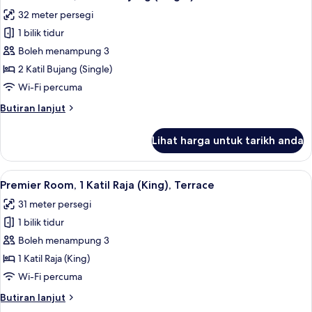
semua
Raja
32 meter persegi
(King)
foto
1 bilik tidur
untuk
Premier
Boleh menampung 3
Room,
2 Katil Bujang (Single)
2
Wi-Fi percuma
Katil
Butiran
Butiran lanjut
Bujang
selanjutnya
(Single)
untuk
Lihat harga untuk tarikh anda
Premier
Room,
2
Lihat
Gebar bulu kapas, peti besi dalam bilik
7
Katil
Premier Room, 1 Katil Raja (King), Terrace
semua
Bujang
31 meter persegi
(Single)
foto
1 bilik tidur
untuk
Premier
Boleh menampung 3
Room,
1 Katil Raja (King)
1
Wi-Fi percuma
Katil
Butiran
Butiran lanjut
Raja
selanjutnya