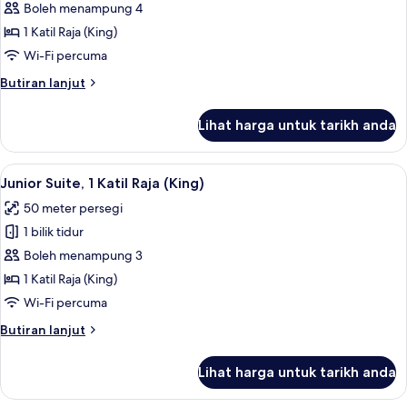
Family
Boleh menampung 4
Room,
1 Katil Raja (King)
1
Wi-Fi percuma
Katil
Butiran
Butiran lanjut
Raja
selanjutnya
(King)
untuk
Lihat harga untuk tarikh anda
Family
Room,
1
Lihat
Junior Suite, 1 Katil Raja (King) | Geba
9
Katil
Junior Suite, 1 Katil Raja (King)
semua
Raja
50 meter persegi
(King)
foto
1 bilik tidur
untuk
Junior
Boleh menampung 3
Suite,
1 Katil Raja (King)
1
Wi-Fi percuma
Katil
Butiran
Butiran lanjut
Raja
selanjutnya
(King)
untuk
Lihat harga untuk tarikh anda
Junior
Suite,