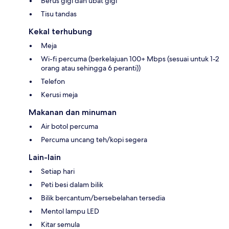
Berus gigi dan ubat gigi
Tisu tandas
Kekal terhubung
Meja
Wi-fi percuma (berkelajuan 100+ Mbps (sesuai untuk 1-2
orang atau sehingga 6 peranti))
Telefon
Kerusi meja
Makanan dan minuman
Air botol percuma
Percuma uncang teh/kopi segera
Lain-lain
Setiap hari
Peti besi dalam bilik
Bilik bercantum/bersebelahan tersedia
Mentol lampu LED
Kitar semula