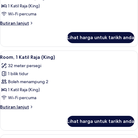
Room,
1 Katil Raja (King)
1
Wi-Fi percuma
Katil
Butiran
Butiran lanjut
Raja
selanjutnya
(King),
untuk
Lihat harga untuk tarikh anda
Premier
Pool
Room,
Access
1
Lihat
Gebar bulu kapas, peti besi dalam bilik
5
Katil
Room, 1 Katil Raja (King)
semua
Raja
32 meter persegi
(King),
foto
Pool
1 bilik tidur
untuk
Access
Room,
Boleh menampung 2
1
1 Katil Raja (King)
Katil
Wi-Fi percuma
Raja
Butiran
Butiran lanjut
(King)
selanjutnya
untuk
Lihat harga untuk tarikh anda
Room,
1
Katil
Lihat
Room, 2 Katil Bujang (Single) | Gebar b