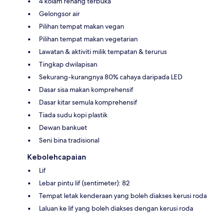
4 kolam renang terbuka
Gelongsor air
Pilihan tempat makan vegan
Pilihan tempat makan vegetarian
Lawatan & aktiviti milik tempatan & terurus
Tingkap dwilapisan
Sekurang-kurangnya 80% cahaya daripada LED
Dasar sisa makan komprehensif
Dasar kitar semula komprehensif
Tiada sudu kopi plastik
Dewan bankuet
Seni bina tradisional
Kebolehcapaian
Lif
Lebar pintu lif (sentimeter): 82
Tempat letak kenderaan yang boleh diakses kerusi roda
Laluan ke lif yang boleh diakses dengan kerusi roda