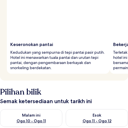
Keseronokan pantai
Bekerj
Kedudukan yang sempurna di tepi pantai pasir putih.
Terletak
Hotel ini menawarkan tuala pantai dan urutan tepi
hotel in
pantai, dengan pengembaraan berkayak dan
bersama
snorkeling berdekatan.
permain
Pilihan bilik
Semak ketersediaan untuk tarikh ini
Semak ketersediaan untuk malam ini Ogo 10 - Ogo 11
Semak ketersediaan untuk eso
Malam ini
Esok
Ogo 10 - Ogo 11
Ogo 11 - Ogo 12