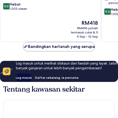
Resort
percu
9.0
Hebat
Patong
9.0
daripada
1,003 ulasan
9.2
Heb
9.2
10,
daripad
1,002
Hebat,
10,
Harga
RM418
1,003
Hebat,
ialah
ulasan
1,002
RM496 jumlah
RM418
termasuk cukai & fi
ulasan
9 Sep - 10 Sep
Bandingkan hartanah yang serupa
Log masuk untuk melihat diskaun dan faedah yang layak. Lebih
banyak ganjaran untuk lebih banyak pengembaraan!
Log masuk
Daftar sekarang, ia percuma
Tentang kawasan sekitar