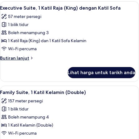
1
Lihat
Executive Suite, 1 Katil Raja (King) den
10
Katil
Executive Suite, 1 Katil Raja (King) dengan Katil Sofa
semua
Raja
57 meter persegi
(King)
foto
1 bilik tidur
untuk
Executive
Boleh menampung 3
Suite,
1 Katil Raja (King) dan 1 Katil Sofa Kelamin
1
Wi-Fi percuma
Katil
Butiran
Butiran lanjut
Raja
selanjutnya
(King)
untuk
Lihat harga untuk tarikh anda
Executive
dengan
Suite,
Katil
1
Lihat
Family Suite, 1 Katil Kelamin (Double) |
Sofa
7
Katil
Family Suite, 1 Katil Kelamin (Double)
semua
Raja
157 meter persegi
(King)
foto
dengan
1 bilik tidur
untuk
Katil
Family
Boleh menampung 4
Sofa
Suite,
1 Katil Kelamin (Double)
1
Wi-Fi percuma
Katil