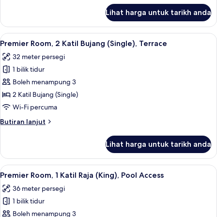
(King),
untuk
Lihat harga untuk tarikh anda
Premier
Terrace
Room,
1
Lihat
Premier Room, 2 Katil Bujang (Single), 
6
Katil
Premier Room, 2 Katil Bujang (Single), Terrace
semua
Raja
32 meter persegi
(King),
foto
Terrace
1 bilik tidur
untuk
Premier
Boleh menampung 3
Room,
2 Katil Bujang (Single)
2
Wi-Fi percuma
Katil
Butiran
Butiran lanjut
Bujang
selanjutnya
(Single),
untuk
Lihat harga untuk tarikh anda
Premier
Terrace
Room,
2
Lihat
Premier Room, 1 Katil Raja (King), Poo
7
Katil
Premier Room, 1 Katil Raja (King), Pool Access
semua
Bujang
36 meter persegi
(Single),
foto
Terrace
1 bilik tidur
untuk
Premier
Boleh menampung 3