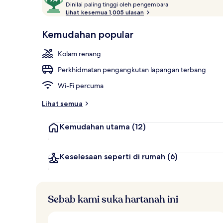
D
daripada
Dinilai paling tinggi oleh pengembara
Kolam renang
i
Lihat kesemua 1,005 ulasan
10,
n
Disukai
i
Kemudahan popular
oleh
l
tetamu
a
Kolam renang
i
Perkhidmatan pengangkutan lapangan terbang
p
a
Wi-Fi percuma
l
i
Lihat semua
n
g
Kemudahan utama
(12)
t
i
n
Keselesaan seperti di rumah
(6)
g
g
i
Sebab kami suka hartanah ini
o
l
e