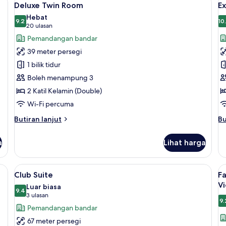
6
(Club)
Deluxe Twin Room
Ex
semua
s
Hebat
foto
9.2
f
10
9.2 daripada 10
(20
20 ulasan
untuk
u
ulasan)
Pemandangan bandar
Deluxe
E
39 meter persegi
Twin
S
1 bilik tidur
Room
Boleh menampung 3
2 Katil Kelamin (Double)
Wi-Fi percuma
Butiran
Bu
Butiran lanjut
Bu
selanjutnya
se
untuk
un
a
Lihat harga
Deluxe
Ex
Twin
Su
Room
ercuma, pengering rambut, jubah mandi
Lihat
Club Suite | Peralatan tempat tidur pre
L
10
Club Suite
F
semua
s
V
Luar biasa
foto
9.4
f
9.4 daripada 10
(3
3 ulasan
9.
untuk
u
ulasan)
Pemandangan bandar
Club
F
67 meter persegi