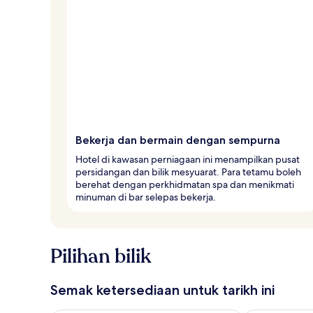
h
p
e
n
g
e
m
b
a
r
Bekerja dan bermain dengan sempurna
a
Hotel di kawasan perniagaan ini menampilkan pusat
persidangan dan bilik mesyuarat. Para tetamu boleh
berehat dengan perkhidmatan spa dan menikmati
minuman di bar selepas bekerja.
Pilihan bilik
Semak ketersediaan untuk tarikh ini