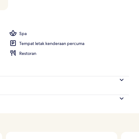
 terbuka, payung kolam, kerusi lepak pantai
Spa
Tempat letak kenderaan percuma
Restoran