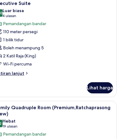
10
ecutive Suite
emua
Luar biasa
oto
.0
10.0 daripada 10
(4
4 ulasan
ntuk
ulasan)
Pemandangan bandar
xecutive
110 meter persegi
uite
1 bilik tidur
Boleh menampung 5
2 Katil Raja (King)
Wi-Fi percuma
tiran
tiran lanjut
lanjutnya
tuk
Lihat harga
ecutive
ite
mium, bar mini, peti besi dalam bilik, meja
ihat
Peralatan tempat tidur premium, bar mini, peti
5
amily Quadruple Room (Premium,Ratchaprasong
emua
iew)
oto
Hebat
2
ntuk
9.2 daripada 10
(19
19 ulasan
amily
ulasan)
Pemandangan bandar