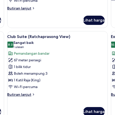
Wi-Fi percuma
se
un
Butiran
Butiran lanjut
Ro
selanjutnya
Su
untuk
a
Lihat harga
Superior
Hollywood
 bar mini, peti besi dalam bilik, meja
Lihat
Club Suite (Ratchaprasong View) | Pera
L
7
Club Suite (Ratchaprasong View)
Ex
semua
s
Sangat baik
foto
8.0
f
10
8.0 daripada 10
(1
1 ulasan
untuk
u
ulasan)
Pemandangan bandar
Club
E
67 meter persegi
Suite
Su
1 bilik tidur
(Ratchaprasong
C
Boleh menampung 3
View)
1 Katil Raja (King)
Wi-Fi percuma
Butiran
Bu
Butiran lanjut
Bu
selanjutnya
se
untuk
un
Club
Ex
a
Lihat harga
Suite
Su