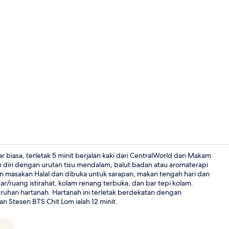
Video harta
 biasa, terletak 5 minit berjalan kaki dari CentralWorld dan Makam
iri dengan urutan tisu mendalam, balut badan atau aromaterapi
kan masakan Halal dan dibuka untuk sarapan, makan tengah hari dan
4 restoran;
ar/ruang istirahat, kolam renang terbuka, dan bar tepi kolam.
uhan hartanah. Hartanah ini terletak berdekatan dengan
n Stesen BTS Chit Lom ialah 12 minit.