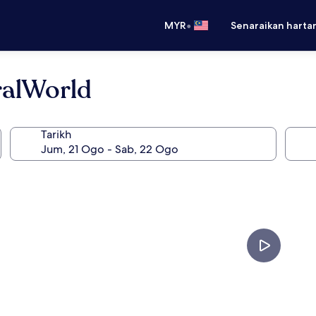
•
MYR
Senaraikan harta
ralWorld
Tarikh