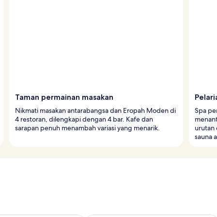
Taman permainan masakan
Pelar
Nikmati masakan antarabangsa dan Eropah Moden di
Spa pe
4 restoran, dilengkapi dengan 4 bar. Kafe dan
menanti
sarapan penuh menambah variasi yang menarik.
urutan
sauna a