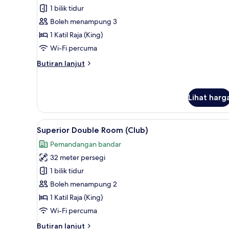
Suite
1 bilik tidur
Ratchaprasong
Boleh menampung 3
View
1 Katil Raja (King)
Wi-Fi percuma
Butiran
Butiran lanjut
selanjutnya
untuk
Junior
Lihat harg
Suite
Ratchaprasong
View
Lihat
Peralatan tempat tidur premium,
7
Superior Double Room (Club)
semua
Pemandangan bandar
foto
32 meter persegi
untuk
Superior
1 bilik tidur
Double
Boleh menampung 2
Room
1 Katil Raja (King)
(Club)
Wi-Fi percuma
Butiran
Butiran lanjut