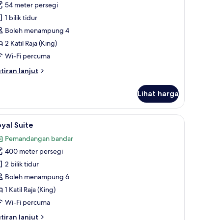
uadruple
54 meter persegi
oom
1 bilik tidur
Premium,Ratchaprasong
Boleh menampung 4
iew)
2 Katil Raja (King)
Wi-Fi percuma
tiran
tiran lanjut
lanjutnya
tuk
Lihat harga
mily
adruple
oom
tidur premium, bar mini, peti besi dalam bilik, meja
ihat
Royal Suite | Peralatan tempat tidur premium, b
17
remium,Ratchaprasong
yal Suite
emua
ew)
Pemandangan bandar
oto
400 meter persegi
ntuk
oyal
2 bilik tidur
uite
Boleh menampung 6
1 Katil Raja (King)
Wi-Fi percuma
tiran
tiran lanjut