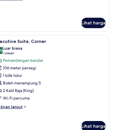
lanjutnya
tuk
yal
ite
Lihat harga
latan tempat tidur premium, bar mini, peti besi dalam bilik, meja
ihat
Executive Suite, Corner | Ruang tamu | TV skri
7
ecutive Suite, Corner
emua
Luar biasa
oto
.0
10.0 daripada 10
(1
1 ulasan
ntuk
ulasan)
Pemandangan bandar
xecutive
106 meter persegi
ite,
1 bilik tidur
orner
Boleh menampung 5
2 Katil Raja (King)
Wi-Fi percuma
tiran
tiran lanjut
lanjutnya
tuk
ecutive
Lihat harga
ite,