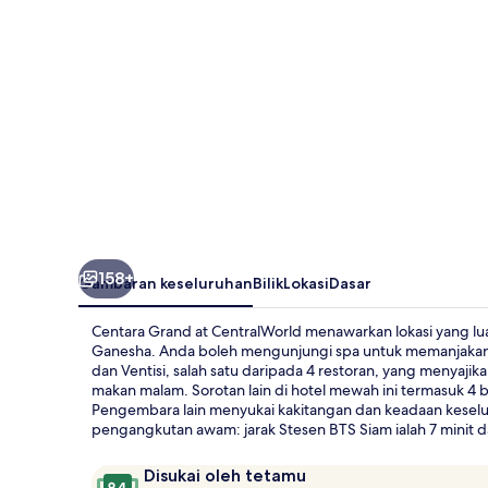
158+
Gambaran keseluruhan
Bilik
Lokasi
Dasar
Centara Grand at CentralWorld menawarkan lokasi yang luar
Ganesha. Anda boleh mengunjungi spa untuk memanjakan d
dan Ventisi, salah satu daripada 4 restoran, yang menyaji
makan malam. Sorotan lain di hotel mewah ini termasuk 4 b
Pengembara lain menyukai kakitangan dan keadaan keselur
pengangkutan awam: jarak Stesen BTS Siam ialah 7 minit da
Ulasan
9.4
Disukai oleh tetamu