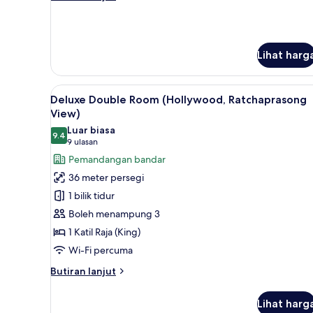
selanjutnya
untuk
Superior
Double
Lihat harg
Room
(Club)
Lihat
Peralatan tempat tidur premium,
7
Deluxe Double Room (Hollywood, Ratchaprasong
semua
View)
foto
Luar biasa
9.4
untuk
9.4 daripada 10
(9
9 ulasan
Deluxe
ulasan)
Pemandangan bandar
Double
36 meter persegi
Room
1 bilik tidur
(Hollywood,
Boleh menampung 3
Ratchaprasong
1 Katil Raja (King)
View)
Wi-Fi percuma
Butiran
Butiran lanjut
selanjutnya
untuk
Lihat harg
Deluxe