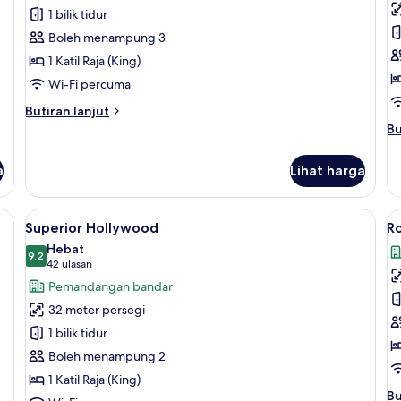
Suite
Q
1 bilik tidur
R
Boleh menampung 3
(
1 Katil Raja (King)
V
Wi-Fi percuma
Butiran
Butiran lanjut
selanjutnya
Bu
Bu
untuk
se
Club
un
a
Lihat harga
Suite
Fa
Qu
R
 bar mini, peti besi dalam bilik, meja
Lihat
Superior Hollywood | Peralatan tempat 
L
5
(P
Superior Hollywood
Ro
semua
s
Vi
Hebat
foto
9.2
f
9.2 daripada 10
(42
42 ulasan
untuk
u
ulasan)
Pemandangan bandar
Superior
R
32 meter persegi
Hollywood
S
1 bilik tidur
Boleh menampung 2
1 Katil Raja (King)
Bu
Bu