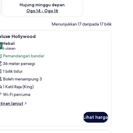
ggu ini Ogo 7 - Ogo 9
Semak ketersediaan untuk hujung minggu depan Ogo 14 - Og
Hujung minggu depan
Ogo 14 - Ogo 16
Menunjukkan 17 daripada 17 bilik
ni, peti besi dalam bilik, meja
ihat
Peralatan tempat tidur premium, bar mini, peti
10
eluxe Hollywood
emua
Hebat
oto
0
9.0 daripada 10
(6
6 ulasan
ntuk
ulasan)
Pemandangan bandar
eluxe
36 meter persegi
ollywood
1 bilik tidur
Boleh menampung 3
1 Katil Raja (King)
Wi-Fi percuma
tiran
tiran lanjut
lanjutnya
tuk
Lihat harga
luxe
llywood
ni, peti besi dalam bilik, meja
ihat
Executive Suite | Peralatan tempat tidur premi