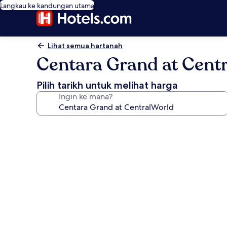
Langkau ke kandungan utama
Lihat semua hartanah
Centara Grand at Cent
Pilih tarikh untuk melihat harga
Ingin ke mana?
Galeri
foto
untuk
Centara
Grand
at
CentralWorld