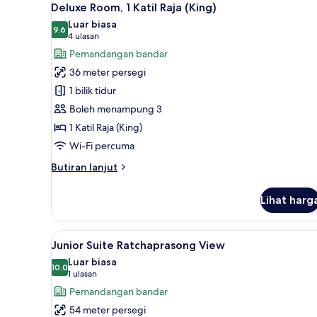
8
1
Deluxe Room, 1 Katil Raja (King)
semua
Katil
Luar biasa
Raja
foto
9.6
9.6 daripada 10
(4
4 ulasan
(King)
untuk
ulasan)
Pemandangan bandar
(Club)
Deluxe
36 meter persegi
Room,
1 bilik tidur
1
Boleh menampung 3
Katil
1 Katil Raja (King)
Raja
(King)
Wi-Fi percuma
Butiran
Butiran lanjut
selanjutnya
untuk
Lihat harg
Deluxe
Room,
1
Lihat
Kelengkapan dandanan diri p
7
Katil
Junior Suite Ratchaprasong View
semua
Raja
Luar biasa
(King)
foto
10.0
10.0 daripada 10
(1
1 ulasan
untuk
ulasan)
Pemandangan bandar
Junior
54 meter persegi