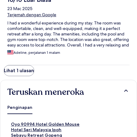
23 Mac 2025
Terjemah dengan Google
I had a wonderful experience during my stay. The room was
comfortable, clean, and well-equipped, making it a perfect
retreat after a long day. The amenities, including the pool and
gym room were top-notch. The location was also great, offering
easy access to local attractions. Overall, I had a very relaxing and
enjoyable time, and I would definitely recommend this place to
Adeline, perjalanan 1 malam
others.
Lihat 1 ulasan
Teruskan meneroka
Penginapan
P
Oyo 90994 Hotel Golden Mouse
a
P
Hotel Seri Malaysia Ipoh
u
a
P
Sebayu Retreat Gopeng