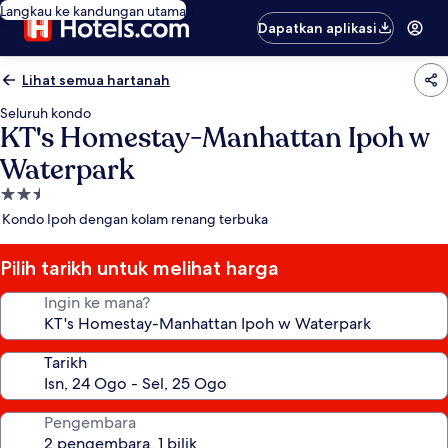
Langkau ke kandungan utama
Dapatkan aplikasi
Lihat semua hartanah
Seluruh kondo
KT's Homestay-Manhattan Ipoh w
Waterpark
Hartanah
2.5
Kondo Ipoh dengan kolam renang terbuka
bintang
Pilih tarikh untuk melihat harga
Ingin ke mana?
Tarikh
Pengembara