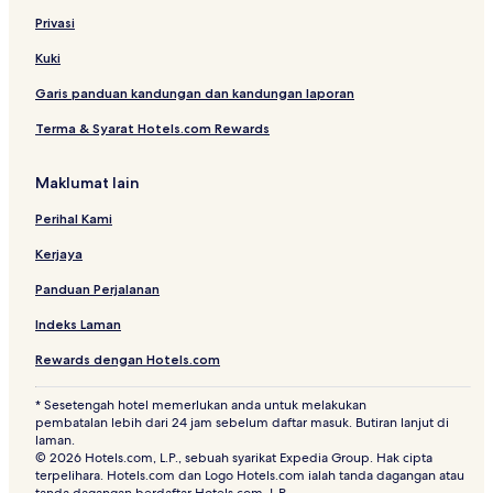
t
Privasi
y
H
Kuki
o
Garis panduan kandungan dan kandungan laporan
m
e
Terma & Syarat Hotels.com Rewards
E
m
p
Maklumat lain
i
r
Perihal Kami
e
Kerjaya
Panduan Perjalanan
Indeks Laman
Rewards dengan Hotels.com
* Sesetengah hotel memerlukan anda untuk melakukan
pembatalan lebih dari 24 jam sebelum daftar masuk. Butiran lanjut di
laman.
© 2026 Hotels.com, L.P., sebuah syarikat Expedia Group. Hak cipta
terpelihara. Hotels.com dan Logo Hotels.com ialah tanda dagangan atau