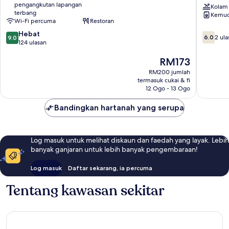
pengangkutan lapangan
Baru
l
Kolam
terbang
Kemud
Medan
The
Wi-Fi percuma
Restoran
Ipoh
Horizon
9.0
Hebat
Ipoh
6.0
6.0
2 ula
9.0
daripada
124 ulasan
l
daripad
10,
by
10,
Harga
RM173
Hebat,
Grab
2
ialah
124
A
ulasan
RM200 jumlah
RM173
ulasan
termasuk cukai & fi
Stay
12 Ogo - 13 Ogo
l
1-
Bandingkan hartanah yang serupa
8pax
Ipoh
Log masuk untuk melihat diskaun dan faedah yang layak. Lebih
banyak ganjaran untuk lebih banyak pengembaraan!
Log masuk
Daftar sekarang, ia percuma
Tentang kawasan sekitar