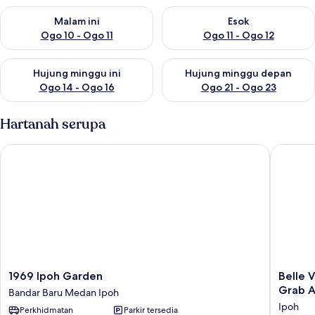
Semak ketersediaan untuk malam ini Ogo 10 - Ogo 11
Semak ketersediaan untuk eso
Malam ini
Esok
Ogo 10 - Ogo 11
Ogo 11 - Ogo 12
Semak ketersediaan untuk hujung minggu ini Ogo 14 - Ogo 16
Semak ketersediaan untuk hu
Hujung minggu ini
Hujung minggu depan
Ogo 14 - Ogo 16
Ogo 21 - Ogo 23
Hartanah serupa
1969 Ipoh Garden
Belle Vue
1969
Belle
1969 Ipoh Garden
Belle V
Ipoh
Vue
Grab A
Bandar Baru Medan Ipoh
Garden
Infinity
Ipoh
Perkhidmatan
Parkir tersedia
Bandar
Suites