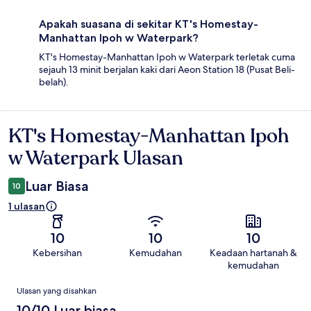
Apakah suasana di sekitar KT's Homestay-
Manhattan Ipoh w Waterpark?
KT's Homestay-Manhattan Ipoh w Waterpark terletak cuma
sejauh 13 minit berjalan kaki dari Aeon Station 18 (Pusat Beli-
belah).
KT's Homestay-Manhattan Ipoh
Ulasan
w Waterpark Ulasan
Luar Biasa
10
1 ulasan
10
10
10
Kebersihan
Kemudahan
Keadaan hartanah &
kemudahan
Ulasan
Ulasan yang disahkan
10/10 Luar biasa