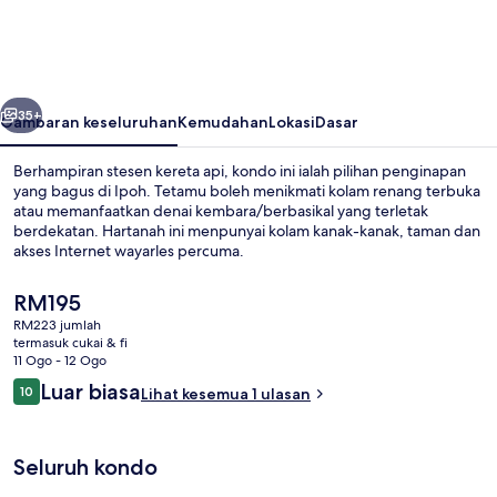
Manhattan
Ipoh
w
belumnya
Seterusnya
Waterpark
35+
Gambaran keseluruhan
Kemudahan
Lokasi
Dasar
Berhampiran stesen kereta api, kondo ini ialah pilihan penginapan
yang bagus di Ipoh. Tetamu boleh menikmati kolam renang terbuka
atau memanfaatkan denai kembara/berbasikal yang terletak
berdekatan. Hartanah ini menpunyai kolam kanak-kanak, taman dan
akses Internet wayarles percuma.
Harga
RM195
semasa
RM223 jumlah
ialah
termasuk cukai & fi
Kolam renang terbuka
RM195
11 Ogo - 12 Ogo
Ulasan
Luar biasa
10
Lihat kesemua 1 ulasan
10 daripada 10
Seluruh kondo