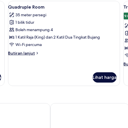
lik, meja, kalis bunyi, seterika/papan seterika
Lihat
Quadruple Room | Peti besi dalam bilik,
L
3
Quadruple Room
T
semua
s
35 meter persegi
foto
f
9.
1 bilik tidur
untuk
u
Quadruple
T
Boleh menampung 4
Room
R
1 Katil Raja (King) dan 2 Katil Dua Tingkat Bujang
Wi-Fi percuma
Butiran
Butiran lanjut
selanjutnya
untuk
Bu
Bu
Quadruple
se
Room
un
a
Lihat harga
Tr
R
lection - Al Mulino
B&B Hotels Park Hotel Mondovi