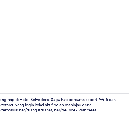
Bahagian lu
ginap di Hotel Belvedere. Sagu hati percuma seperti Wi-fi dan
tetamu yang ingin kekal aktif boleh meninjau denai
termasuk bar/ruang istirahat, bar/deli snek, dan teres.
Lobi