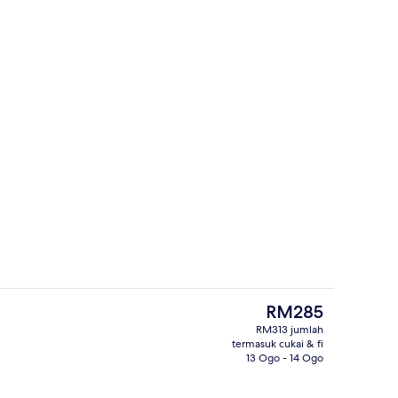
ar
Taman
Harga
RM285
semasa
RM313 jumlah
ialah
termasuk cukai & fi
Family Suite | Peti besi dalam bilik, me
RM285
13 Ogo - 14 Ogo