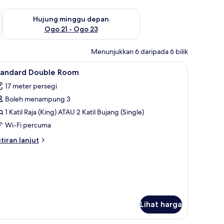
ggu ini Ogo 14 - Ogo 16
Semak ketersediaan untuk hujung minggu depan Ogo 21 - O
Hujung minggu depan
Ogo 21 - Ogo 23
Menunjukkan 6 daripada 6 bilik
ja, kalis bunyi, seterika/papan seterika
ihat
Standard Double Room | Peti besi dalam bilik, 
3
tandard Double Room
emua
17 meter persegi
oto
Boleh menampung 3
ntuk
tandard
1 Katil Raja (King) ATAU 2 Katil Bujang (Single)
ouble
Wi-Fi percuma
oom
tiran
tiran lanjut
lanjutnya
tuk
andard
uble
oom
Lihat harga