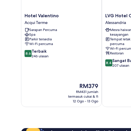
Hotel
LVG
Hotel Valentino
LVG Hotel C
Valentino
Hotel
Acqui Terme
Alessandria
Acqui
Collection
Sarapan Percuma
Mesra haiwa
Terme
-
Spa
kesayangan
Al
Parkir tersedia
Tempat letak
Mulino
Wi-Fi percuma
percuma
Alessandria
Wi-Fi percu
8.6
Terbaik
Restoran
8.6
daripada
246 ulasan
8.4
Sangat B
10,
8.4
daripada
207 ulasan
Terbaik,
10,
246
Sangat
ulasan
Baik,
Harga
RM379
207
ialah
ulasan
RM431 jumlah
RM379
termasuk cukai & fi
12 Ogo - 13 Ogo