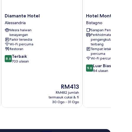
Diamante
Hotel
Diamante Hotel
Hotel Monteverde
Hotel
Monteverde
Alessandria
Bistagno
Alessandria
Bistagno
Mesra haiwan
Sarapan Percuma
kesayangan
Perkhidmatan
Parkir tersedia
pengangkutan lapangan
Wi-Fi percuma
terbang
Restoran
Tempat letak kenderaan
percuma
8.6
Terbaik
Wi-Fi percuma
8.6
daripada
703 ulasan
9.6
Luar Biasa
10,
9.6
daripada
84 ulasan
Terbaik,
10,
703
Luar
ulasan
Harga
RM413
Biasa,
ialah
84
RM482 jumlah
RM413
ulasan
termasuk cukai & fi
t
30 Ogo - 31 Ogo