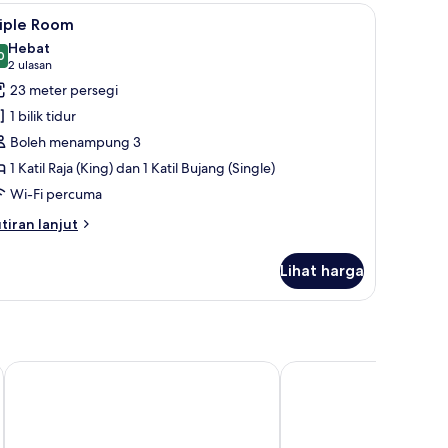
 meja, kalis bunyi, seterika/papan seterika
ihat
Triple Room | Peti besi dalam bilik, meja, kalis
6
riple Room
emua
Hebat
oto
0
9.0 daripada 10
(2
2 ulasan
ntuk
ulasan)
23 meter persegi
riple
1 bilik tidur
oom
Boleh menampung 3
1 Katil Raja (King) dan 1 Katil Bujang (Single)
Wi-Fi percuma
tiran
tiran lanjut
lanjutnya
tuk
Lihat harga
iple
oom
Diamante Hotel
Hotel Monteverde