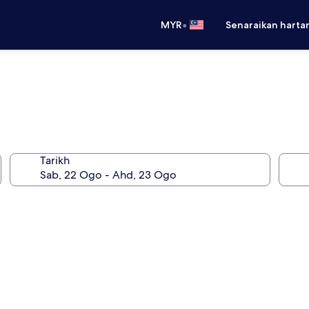
•
MYR
Senaraikan harta
Tarikh