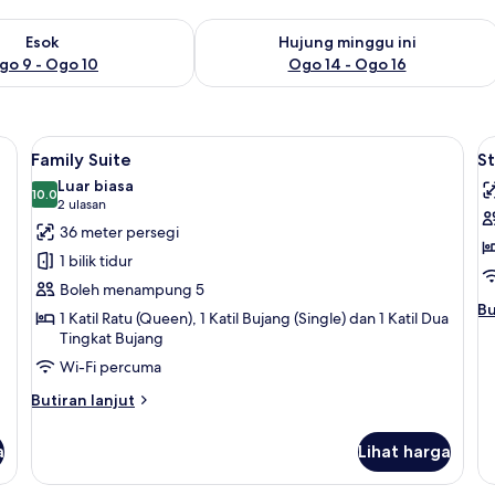
ediaan untuk esok Ogo 9 - Ogo 10
Semak ketersediaan untuk hujung min
Esok
Hujung minggu ini
go 9 - Ogo 10
Ogo 14 - Ogo 16
i dalam bilik, meja, kalis bunyi, seterika/papan seterika
Lihat
Family Suite | Peti besi dalam bilik, me
L
7
Family Suite
S
semua
s
Luar biasa
foto
10.0
f
10.0 daripada 10
(2
2 ulasan
untuk
u
ulasan)
36 meter persegi
Family
S
1 bilik tidur
Suite
D
Boleh menampung 5
R
Bu
Bu
1 Katil Ratu (Queen), 1 Katil Bujang (Single) dan 1 Katil Dua
se
Tingkat Bujang
un
Wi-Fi percuma
St
Do
Butiran
Butiran lanjut
R
selanjutnya
untuk
a
Lihat harga
Family
Suite