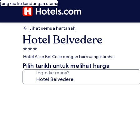
Langkau ke kandungan utama
Lihat semua hartanah
Hotel Belvedere
Hartanah
3.0
Hotel Alice Bel Colle dengan bar/ruang istirahat
bintang
Pilih tarikh untuk melihat harga
Ingin ke mana?
Galeri
foto
untuk
Hotel
Belvedere