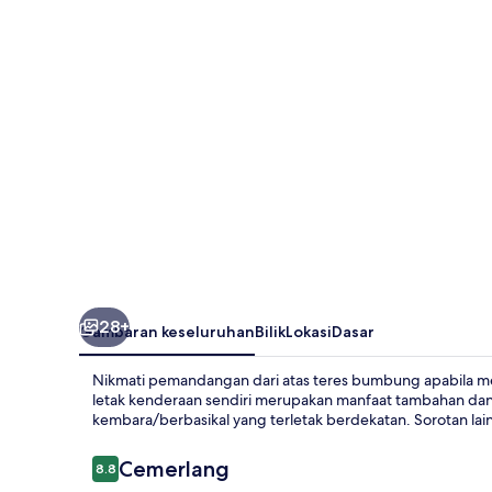
28+
Gambaran keseluruhan
Bilik
Lokasi
Dasar
Nikmati pemandangan dari atas teres bumbung apabila men
letak kenderaan sendiri merupakan manfaat tambahan dan 
kembara/berbasikal yang terletak berdekatan. Sorotan lain 
Ulasan
Cemerlang
8.8
8.8 daripada 10