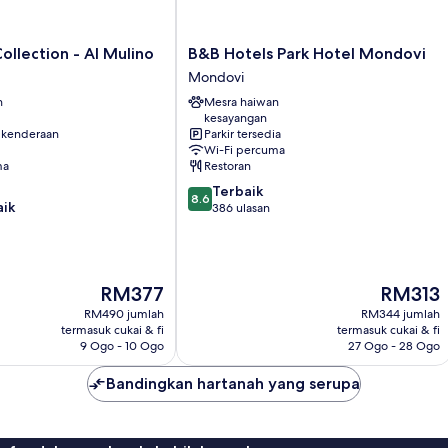
B&B
ollection - Al Mulino
B&B Hotels Park Hotel Mondovi
Hotels
Mondovi
Park
n
Mesra haiwan
Hotel
kesayangan
Mondovi
 kenderaan
Parkir tersedia
Mondovi
Wi-Fi percuma
ma
Restoran
8.6
Terbaik
8.6
aik
daripada
386 ulasan
10,
Terbaik,
386
ulasan
Harga
Harga
RM377
RM313
ialah
ialah
RM490 jumlah
RM344 jumlah
RM377
RM313
termasuk cukai & fi
termasuk cukai & fi
9 Ogo - 10 Ogo
27 Ogo - 28 Ogo
Bandingkan hartanah yang serupa