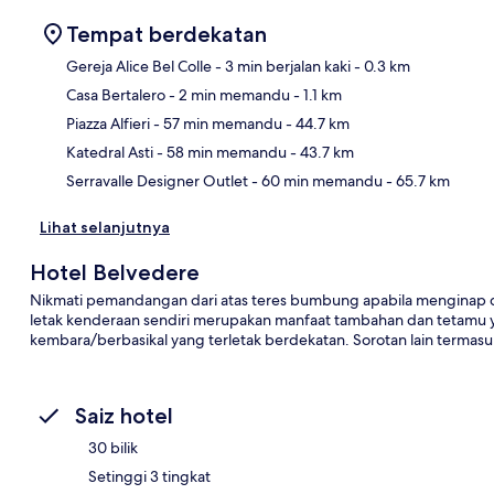
Tempat berdekatan
Gereja Alice Bel Colle
- 3 min berjalan kaki
- 0.3 km
Casa Bertalero
- 2 min memandu
- 1.1 km
Pet
Piazza Alfieri
- 57 min memandu
- 44.7 km
Katedral Asti
- 58 min memandu
- 43.7 km
Serravalle Designer Outlet
- 60 min memandu
- 65.7 km
Lihat selanjutnya
Hotel Belvedere
Nikmati pemandangan dari atas teres bumbung apabila menginap di
letak kenderaan sendiri merupakan manfaat tambahan dan tetamu ya
kembara/berbasikal yang terletak berdekatan. Sorotan lain termasuk 
Saiz hotel
30 bilik
Setinggi 3 tingkat