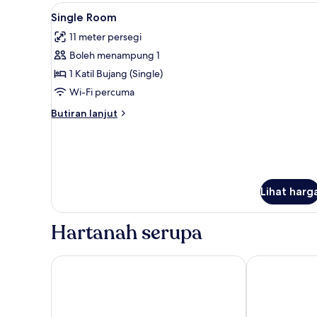
Lihat
Single Room | Peti besi dalam bi
5
Single Room
semua
11 meter persegi
foto
Boleh menampung 1
untuk
Single
1 Katil Bujang (Single)
Room
Wi-Fi percuma
Butiran
Butiran lanjut
selanjutnya
untuk
Single
Room
Lihat harg
Hartanah serupa
Hotel Valentino
LVG Hotel Col