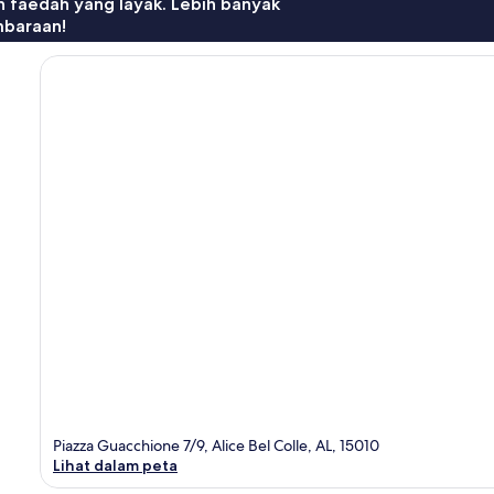
n faedah yang layak. Lebih banyak
mbaraan!
Piazza Guacchione 7/9, Alice Bel Colle, AL, 15010
Lihat dalam peta