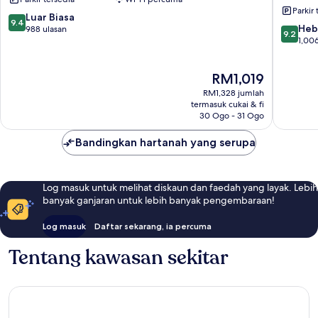
Street
Pusat
Parkir 
Pusat
Bandar
9.4
Luar Biasa
9.4
9.2
Bandar
Raya
Heb
daripada
988 ulasan
9.2
daripad
Raya
Tampa
1,006
10,
10,
Tampa
Luar
Hebat,
Biasa,
Harga
RM1,019
1,006
988
ialah
ulasan
ulasan
RM1,328 jumlah
RM1,019
termasuk cukai & fi
30 Ogo - 31 Ogo
Bandingkan hartanah yang serupa
Log masuk untuk melihat diskaun dan faedah yang layak. Lebih
banyak ganjaran untuk lebih banyak pengembaraan!
Log masuk
Daftar sekarang, ia percuma
Tentang kawasan sekitar