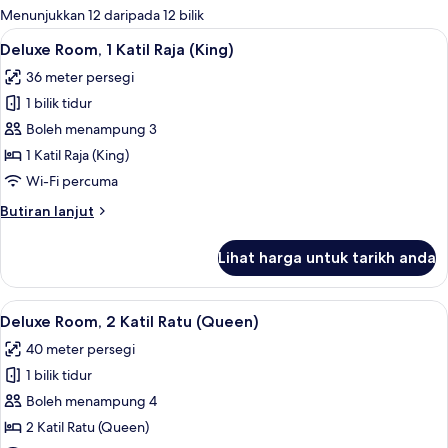
tersedia
Menunjukkan 12 daripada 12 bilik
untuk
Lihat
Peralatan tempat tidur premium, gebar
6
Deluxe Room, 1 Katil Raja (King)
bilik
semua
36 meter persegi
foto
1 bilik tidur
untuk
Deluxe
Boleh menampung 3
Room,
1 Katil Raja (King)
1
Wi-Fi percuma
Katil
Butiran
Butiran lanjut
Raja
selanjutnya
(King)
untuk
Lihat harga untuk tarikh anda
Deluxe
Room,
1
Lihat
Deluxe Room, 2 Katil Ratu (Queen) | P
6
Katil
Deluxe Room, 2 Katil Ratu (Queen)
semua
Raja
40 meter persegi
(King)
foto
1 bilik tidur
untuk
Deluxe
Boleh menampung 4
Room,
2 Katil Ratu (Queen)