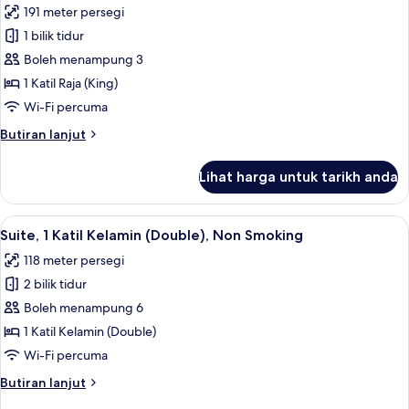
191 meter persegi
Smoking
foto
1 bilik tidur
untuk
Room,
Boleh menampung 3
1
1 Katil Raja (King)
Katil
Wi-Fi percuma
Raja
Butiran
Butiran lanjut
(King),
selanjutnya
Non
untuk
Lihat harga untuk tarikh anda
Room,
Smoking
1
Katil
Lihat
Peralatan tempat tidur premium, gebar
6
Raja
Suite, 1 Katil Kelamin (Double), Non Smoking
semua
(King),
118 meter persegi
Non
foto
Smoking
2 bilik tidur
untuk
Suite,
Boleh menampung 6
1
1 Katil Kelamin (Double)
Katil
Wi-Fi percuma
Kelamin
Butiran
Butiran lanjut
(Double),
selanjutnya