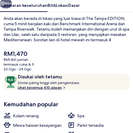
90+
Gambaran keseluruhan
Bilik
Lokasi
Dasar
Anda akan berada di lokasi yang luar biasa di The Tampa EDITION,
cuma 5 minit berjalan kaki dari Benchmark International Arena dan
Tampa Riverwalk. Tetamu boleh memanjakan diri dengan urut di spa
dan Lilac, salah satu daripada 3 restoran, yang menyajikan masakan
Mediterranean. Sorotan lain di hotel mewah ini termasuk 4
bar/ruang istirahat, kolam renang terbuka, dan bar tepi kolam.
Pengembara lain memuji tentang kakitangan.
Harga
RM1,470
semasa
RM1,861 jumlah
ialah
termasuk cukai & fi
Lobi
RM1,470
23 Ogo - 24 Ogo
Ulasan
9.4
Disukai oleh tetamu
D
daripada
Dinilai paling tinggi oleh pengembara
i
Lihat kesemua 410 ulasan
10,
n
Disukai
i
oleh
Kemudahan popular
l
tetamu
a
i
Kolam renang
Spa
p
Mesra haiwan kesayangan
Parkir tersedia
a