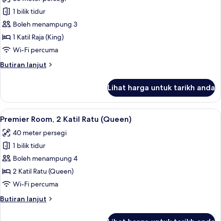
(King),
foto
Non
1 bilik tidur
untuk
Smoking
Premier
Boleh menampung 3
Room,
1 Katil Raja (King)
1
Wi-Fi percuma
Katil
Butiran
Butiran lanjut
Raja
selanjutnya
(King)
untuk
Lihat harga untuk tarikh anda
Premier
(View)
Room,
1
Lihat
Premier Room, 2 Katil Ratu (Queen) | 
6
Katil
Premier Room, 2 Katil Ratu (Queen)
semua
Raja
40 meter persegi
(King)
foto
(View)
1 bilik tidur
untuk
Premier
Boleh menampung 4
Room,
2 Katil Ratu (Queen)
2
Wi-Fi percuma
Katil
Butiran
Butiran lanjut
Ratu
selanjutnya
(Queen)
untuk