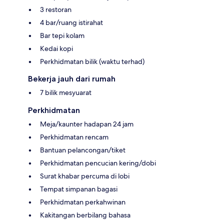
3 restoran
4 bar/ruang istirahat
Bar tepi kolam
Kedai kopi
Perkhidmatan bilik (waktu terhad)
Bekerja jauh dari rumah
7 bilik mesyuarat
Perkhidmatan
Meja/kaunter hadapan 24 jam
Perkhidmatan rencam
Bantuan pelancongan/tiket
Perkhidmatan pencucian kering/dobi
Surat khabar percuma di lobi
Tempat simpanan bagasi
Perkhidmatan perkahwinan
Kakitangan berbilang bahasa