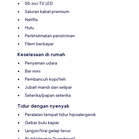
55-inci TV LED
Saluran kabel premium
Netflix
Hulu
Perkhidmatan penstriman
Filem berbayar
Keselesaan di rumah
Penyaman udara
Bar mini
Pembancuh kopi/teh
Jubah mandi dan selipar
Seterika/papan seterika
Tidur dengan nyenyak
Peralatan tempat tidur hipoalergenik
Gebar bulu kapas
Langsir/tirai gelap terus
Perkhidmatan "turndown"