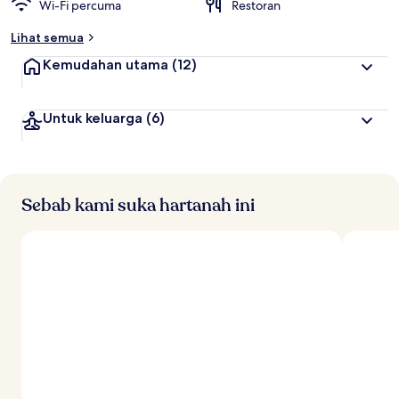
Wi-Fi percuma
Restoran
l
i
Lihat semua
n
g
Kemudahan utama
(12)
t
i
Untuk keluarga
(6)
n
g
g
i
o
Sebab kami suka hartanah ini
l
e
h
p
e
n
g
e
m
b
a