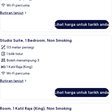
Suite,
Wi-Fi percuma
1
Butiran
Butiran lanjut
Katil
selanjutnya
Raja
untuk
Lihat harga untuk tarikh anda
Premier
(King),
Studio
Non
Suite,
Lihat
Studio Suite, 1 Bedroom, Non Smoking 
Smoking
8
1
Studio Suite, 1 Bedroom, Non Smoking
semua
Katil
113 meter persegi
Raja
foto
(King),
1 bilik tidur
untuk
Non
Studio
Boleh menampung 3
Smoking
Suite,
1 Katil Raja (King)
1
Wi-Fi percuma
Bedroom,
Butiran
Butiran lanjut
Non
selanjutnya
Smoking
untuk
Lihat harga untuk tarikh anda
Studio
Suite,
1
Lihat
Room, 1 Katil Raja (King), Non Smoking
6
Bedroom,
Room, 1 Katil Raja (King), Non Smoking
semua
Non