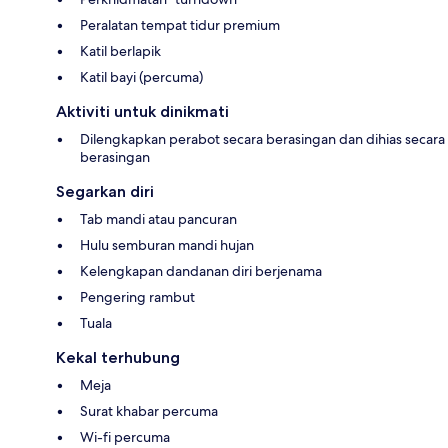
Peralatan tempat tidur premium
Katil berlapik
Katil bayi (percuma)
Aktiviti untuk dinikmati
Dilengkapkan perabot secara berasingan dan dihias secara
berasingan
Segarkan diri
Tab mandi atau pancuran
Hulu semburan mandi hujan
Kelengkapan dandanan diri berjenama
Pengering rambut
Tuala
Kekal terhubung
Meja
Surat khabar percuma
Wi-fi percuma