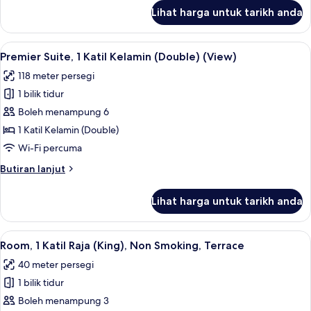
Non
untuk
Lihat harga untuk tarikh anda
Suite,
Smoking
1
Katil
Lihat
Peralatan tempat tidur premium, gebar
6
Kelamin
Premier Suite, 1 Katil Kelamin (Double) (View)
semua
(Double),
118 meter persegi
Non
foto
Smoking
1 bilik tidur
untuk
Premier
Boleh menampung 6
Suite,
1 Katil Kelamin (Double)
1
Wi-Fi percuma
Katil
Butiran
Butiran lanjut
Kelamin
selanjutnya
(Double)
untuk
Lihat harga untuk tarikh anda
Premier
(View)
Suite,
1
Lihat
Room, 1 Katil Raja (King), Non Smoking
4
Katil
Room, 1 Katil Raja (King), Non Smoking, Terrace
semua
Kelamin
40 meter persegi
(Double)
foto
(View)
1 bilik tidur
untuk
Room,
Boleh menampung 3