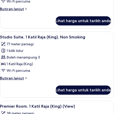
2
Wi-Fi percuma
Katil
Butiran
Butiran lanjut
Ratu
selanjutnya
(Queen)
untuk
Lihat harga untuk tarikh anda
Deluxe
Room,
2
Lihat
55 inci televisyen LED dengan kabel, TV
9
Katil
Studio Suite, 1 Katil Raja (King), Non Smoking
semua
Ratu
77 meter persegi
(Queen)
foto
1 bilik tidur
untuk
Studio
Boleh menampung 3
Suite,
1 Katil Raja (King)
1
Wi-Fi percuma
Katil
Butiran
Butiran lanjut
Raja
selanjutnya
(King),
untuk
Lihat harga untuk tarikh anda
Studio
Non
Suite,
Smoking
1
Lihat
Peralatan tempat tidur premium, gebar
8
Katil
Premier Room, 1 Katil Raja (King) (View)
semua
Raja
38 meter persegi