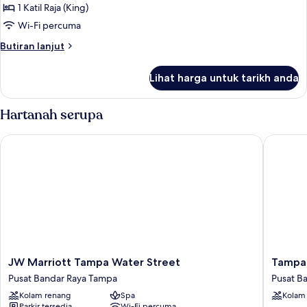
1
1 Katil Raja (King)
Katil
Wi-Fi percuma
Raja
Butiran
Butiran lanjut
(King),
selanjutnya
Non
untuk
Lihat harga untuk tarikh anda
Room,
Smoking,
1
Terrace
Katil
Hartanah serupa
Raja
(King),
JW Marriott Tampa Water Street
Tampa Ma
Non
Smoking,
Terrace
JW
Tampa
JW Marriott Tampa Water Street
Tampa 
Marriott
Marriott
Pusat Bandar Raya Tampa
Pusat B
Tampa
Water
Kolam renang
Spa
Kolam
Water
Street
Parkir tersedia
Wi-Fi percuma