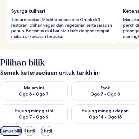
r
a
Syurga kulinari
Keten
Temui masakan Mediterranean dan Greek di 3
Manjaka
restoran, pilihan vegan dan vegetarian serta sarapan
perkhid
penuh. Bersantai di 4 bar atau kafe dengan tempat
pasanga
makan di kawasan terbuka.
meningk
Pilihan bilik
Semak ketersediaan untuk tarikh ini
Semak ketersediaan untuk malam ini Ogo 6 - Ogo 7
Semak ketersediaan untuk es
Malam ini
Esok
Ogo 6 - Ogo 7
Ogo 7 - Ogo 8
Semak ketersediaan untuk hujung minggu ini Ogo 7 - Ogo 9
Semak ketersediaan untuk hu
Hujung minggu ini
Hujung minggu depan
Ogo 7 - Ogo 9
Ogo 14 - Ogo 16
Penapis
Semua bilik
1 katil
2 katil
yang