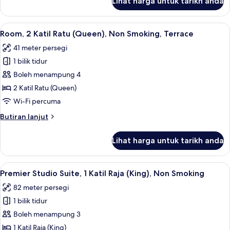
Lihat harga untuk tarikh anda
Premier
Room,
2
Lihat
Room, 2 Katil Ratu (Queen), Non Smoki
4
Katil
Room, 2 Katil Ratu (Queen), Non Smoking, Terrace
semua
Ratu
41 meter persegi
(Queen)
foto
1 bilik tidur
untuk
Room,
Boleh menampung 4
2
2 Katil Ratu (Queen)
Katil
Wi-Fi percuma
Ratu
Butiran
Butiran lanjut
(Queen),
selanjutnya
Non
untuk
Lihat harga untuk tarikh anda
Room,
Smoking,
2
Terrace
Katil
Lihat
Peralatan tempat tidur premium, gebar
7
Ratu
Premier Studio Suite, 1 Katil Raja (King), Non Smoking
semua
(Queen),
82 meter persegi
Non
foto
Smoking,
1 bilik tidur
untuk
Terrace
Premier
Boleh menampung 3
Studio
1 Katil Raja (King)