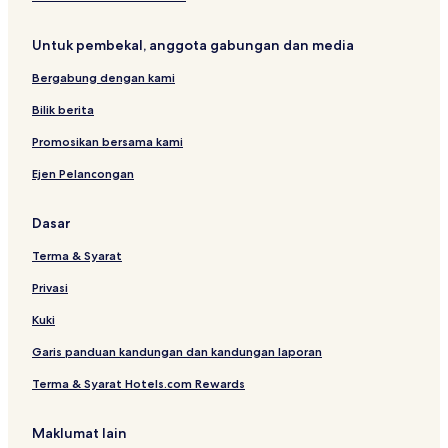
s
u
M
t
u
i
a
r
Untuk pembekal, anggota gabungan dan media
a
h
e
j
Bergabung dengan kami
o
n
Bilik berita
g
F
Promosikan bersama kami
u
Ejen Pelancongan
n
h
o
Dasar
u
s
Terma & Syarat
e
Privasi
Kuki
Garis panduan kandungan dan kandungan laporan
Terma & Syarat Hotels.com Rewards
Maklumat lain