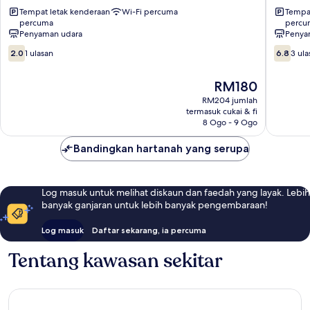
Desa
Hotel
Tempat letak kenderaan
Wi-Fi percuma
Tempat
Cemerlang
-
percuma
percu
Johor
Tmn
Penyaman udara
Penya
Jaya
Suria
2.0
6.8
Johor
Muafaka
2.0
1 ulasan
6.8
3 ula
daripada
daripad
Bahru
JB
10,
10,
Daerah
Harga
RM180
1
3
Tengah
ialah
ulasan
ulasan
RM204 jumlah
RM180
termasuk cukai & fi
8 Ogo - 9 Ogo
Bandingkan hartanah yang serupa
Log masuk untuk melihat diskaun dan faedah yang layak. Lebih
banyak ganjaran untuk lebih banyak pengembaraan!
Log masuk
Daftar sekarang, ia percuma
Tentang kawasan sekitar