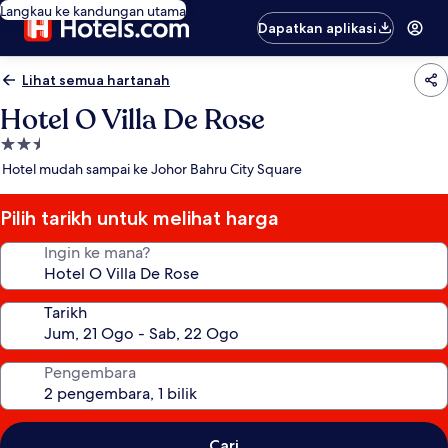
Langkau ke kandungan utama
Dapatkan aplikasi
Lihat semua hartanah
Hotel O Villa De Rose
Hartanah
2.5
Hotel mudah sampai ke Johor Bahru City Square
bintang
Pilih tarikh untuk melihat harga
Ingin ke mana?
Tarikh
Pengembara
Cari