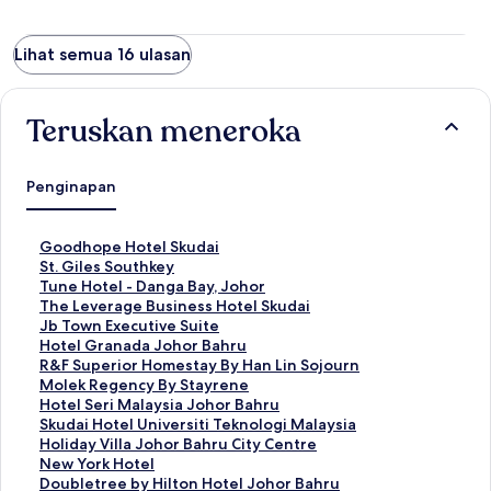
Lihat semua 16 ulasan
Teruskan meneroka
Penginapan
P
Goodhope Hotel Skudai
a
P
St. Giles Southkey
u
a
P
Tune Hotel - Danga Bay, Johor
t
u
a
P
The Leverage Business Hotel Skudai
a
t
u
a
P
Jb Town Executive Suite
n
a
t
u
a
P
Hotel Granada Johor Bahru
S
n
a
t
u
a
P
R&F Superior Homestay By Han Lin Sojourn
t
S
n
a
t
u
a
P
Molek Regency By Stayrene
a
t
S
n
a
t
u
a
P
Hotel Seri Malaysia Johor Bahru
n
a
t
S
n
a
t
u
a
P
Skudai Hotel Universiti Teknologi Malaysia
d
n
a
t
S
n
a
t
u
a
P
Holiday Villa Johor Bahru City Centre
a
d
n
a
t
S
n
a
t
u
a
P
New York Hotel
r
a
d
n
a
t
S
n
a
t
u
a
P
Doubletree by Hilton Hotel Johor Bahru