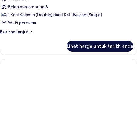
untuk
Superior
Boleh menampung 3
Suite
1 Katil Kelamin (Double) dan 1 Katil Bujang (Single)
Wi-Fi percuma
Butiran
Butiran lanjut
selanjutnya
untuk
Lihat harga untuk tarikh anda
Superior
Suite