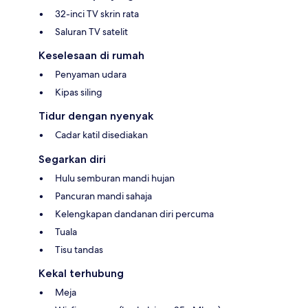
32-inci TV skrin rata
Saluran TV satelit
Keselesaan di rumah
Penyaman udara
Kipas siling
Tidur dengan nyenyak
Cadar katil disediakan
Segarkan diri
Hulu semburan mandi hujan
Pancuran mandi sahaja
Kelengkapan dandanan diri percuma
Tuala
Tisu tandas
Kekal terhubung
Meja