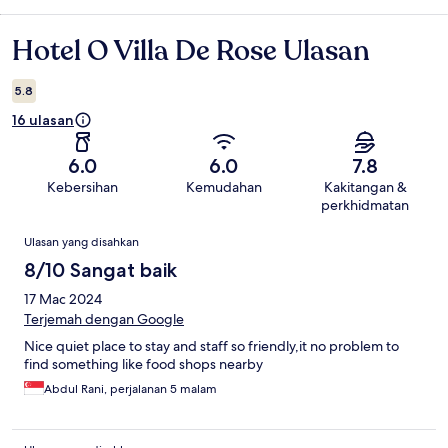
Hotel O Villa De Rose Ulasan
Ulasan
5.8
16 ulasan
6.0
6.0
7.8
Kebersihan
Kemudahan
Kakitangan &
perkhidmatan
Ulasan
Ulasan yang disahkan
8/10 Sangat baik
17 Mac 2024
Terjemah dengan Google
Nice quiet place to stay and staff so friendly,it no problem to
find something like food shops nearby
Abdul Rani, perjalanan 5 malam