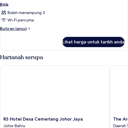
Bilik
Boleh menampung 3
Wi-Fi percuma
Butiran
Butiran lanjut
selanjutnya
untuk
Lihat harga untuk tarikh anda
Bilik
Hartanah serupa
RS Hotel Desa Cemerlang Johor Jaya
The Arde
RS
The
RS Hotel Desa Cemerlang Johor Jaya
The Ar
Hotel
Ardens
Johor Bahru
Daerah 