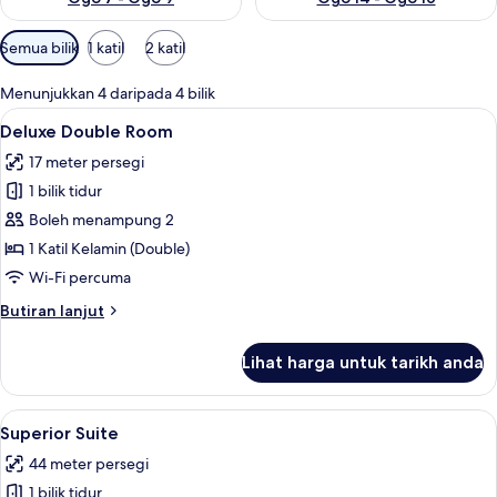
Penapis
Semua bilik
1 katil
2 katil
yang
tersedia
Menunjukkan 4 daripada 4 bilik
untuk
Lihat
Deluxe Double Room | Meja, Wi-fi perc
9
Deluxe Double Room
bilik
semua
17 meter persegi
foto
1 bilik tidur
untuk
Deluxe
Boleh menampung 2
Double
1 Katil Kelamin (Double)
Room
Wi-Fi percuma
Butiran
Butiran lanjut
selanjutnya
untuk
Lihat harga untuk tarikh anda
Deluxe
Double
Room
Lihat
Superior Suite | Meja, Wi-fi percuma, c
7
Superior Suite
semua
44 meter persegi
foto
1 bilik tidur