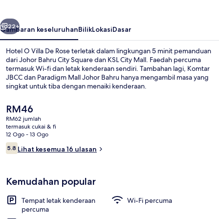
De
Rose
belumnya
Seterusnya
22+
Gambaran keseluruhan
Bilik
Lokasi
Dasar
Hotel O Villa De Rose terletak dalam lingkungan 5 minit pemanduan
dari Johor Bahru City Square dan KSL City Mall. Faedah percuma
termasuk Wi-fi dan letak kenderaan sendiri. Tambahan lagi, Komtar
JBCC dan Paradigm Mall Johor Bahru hanya mengambil masa yang
singkat untuk tiba dengan menaiki kenderaan.
Harga
RM46
semasa
RM62 jumlah
ialah
termasuk cukai & fi
Lobi
RM46
12 Ogo - 13 Ogo
Ulasan
5.8
Lihat kesemua 16 ulasan
5.8 daripada 10
Kemudahan popular
Tempat letak kenderaan
Wi-Fi percuma
percuma