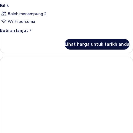
Bilik
Boleh menampung 2
Wi-Fi percuma
Butiran
Butiran lanjut
selanjutnya
untuk
Lihat harga untuk tarikh anda
Bilik