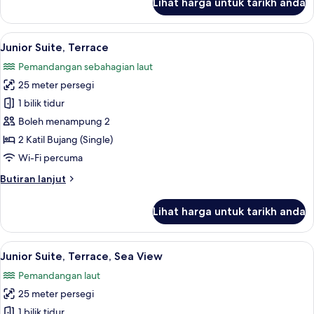
Lihat harga untuk tarikh anda
Superior
Double
Room,
Lihat
Junior Suite, Terrace | Peralatan tempa
14
Balcony,
Junior Suite, Terrace
semua
Sea
Pemandangan sebahagian laut
View
foto
25 meter persegi
untuk
Junior
1 bilik tidur
Suite,
Boleh menampung 2
Terrace
2 Katil Bujang (Single)
Wi-Fi percuma
Butiran
Butiran lanjut
selanjutnya
untuk
Lihat harga untuk tarikh anda
Junior
Suite,
Terrace
Lihat
Junior Suite, Terrace, Sea View | Peral
24
Junior Suite, Terrace, Sea View
semua
Pemandangan laut
foto
25 meter persegi
untuk
Junior
1 bilik tidur