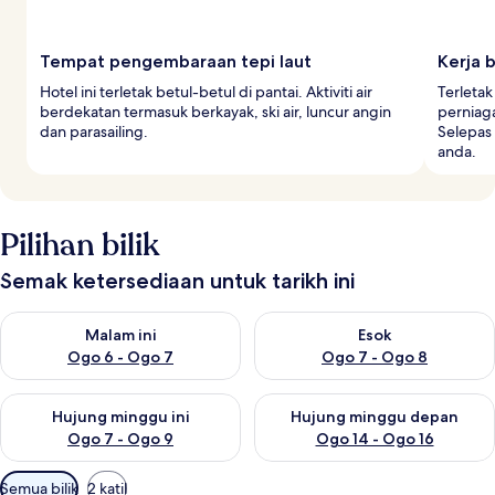
Tempat pengembaraan tepi laut
Kerja 
Hotel ini terletak betul-betul di pantai. Aktiviti air
Terletak
berdekatan termasuk berkayak, ski air, luncur angin
perniaga
dan parasailing.
Selepas 
anda.
Pilihan bilik
Semak ketersediaan untuk tarikh ini
Semak ketersediaan untuk malam ini Ogo 6 - Ogo 7
Semak ketersediaan untuk es
Malam ini
Esok
Ogo 6 - Ogo 7
Ogo 7 - Ogo 8
Semak ketersediaan untuk hujung minggu ini Ogo 7 - Ogo 9
Semak ketersediaan untuk hu
Hujung minggu ini
Hujung minggu depan
Ogo 7 - Ogo 9
Ogo 14 - Ogo 16
Penapis
Semua bilik
2 katil