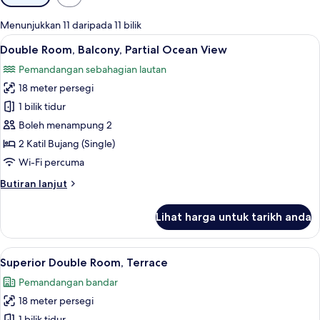
yang
tersedia
Menunjukkan 11 daripada 11 bilik
untuk
Lihat
Double Room, Balcony, Partial Ocean Vi
24
Double Room, Balcony, Partial Ocean View
bilik
semua
Pemandangan sebahagian lautan
foto
18 meter persegi
untuk
Double
1 bilik tidur
Room,
Boleh menampung 2
Balcony,
2 Katil Bujang (Single)
Partial
Wi-Fi percuma
Ocean
Butiran
Butiran lanjut
View
selanjutnya
untuk
Lihat harga untuk tarikh anda
Double
Room,
Balcony,
Lihat
Superior Double Room, Terrace | Perala
17
Partial
Superior Double Room, Terrace
semua
Ocean
Pemandangan bandar
View
foto
18 meter persegi
untuk
1 bilik tidur