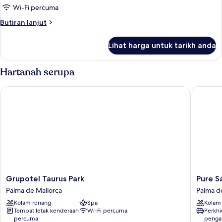
Wi-Fi percuma
Butiran
Butiran lanjut
selanjutnya
untuk
Lihat harga untuk tarikh anda
Bilik
Hartanah serupa
Grupotel Taurus Park
Pure Sal
Grupotel
Pure
Grupotel Taurus Park
Pure S
Taurus
Salt
Palma de Mallorca
Palma d
Park
Garond
Kolam renang
Spa
Kolam
Palma
-
Tempat letak kenderaan
Wi-Fi percuma
Perkh
de
Adults
percuma
penga