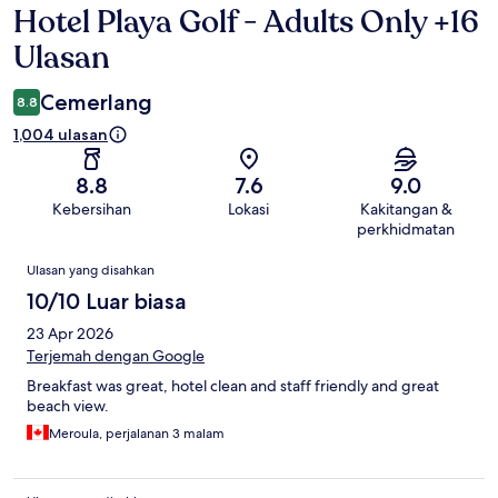
Hotel Playa Golf - Adults Only +16
Ulasan
Ulasan
Cemerlang
8.8
1,004 ulasan
8.8
7.6
9.0
Kebersihan
Lokasi
Kakitangan &
perkhidmatan
Ulasan
Ulasan yang disahkan
10/10 Luar biasa
23 Apr 2026
Terjemah dengan Google
Breakfast was great, hotel clean and staff friendly and great
beach view.
Meroula, perjalanan 3 malam