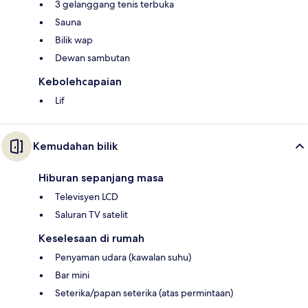
3 gelanggang tenis terbuka
Sauna
Bilik wap
Dewan sambutan
Kebolehcapaian
Lif
Kemudahan bilik
Hiburan sepanjang masa
Televisyen LCD
Saluran TV satelit
Keselesaan di rumah
Penyaman udara (kawalan suhu)
Bar mini
Seterika/papan seterika (atas permintaan)