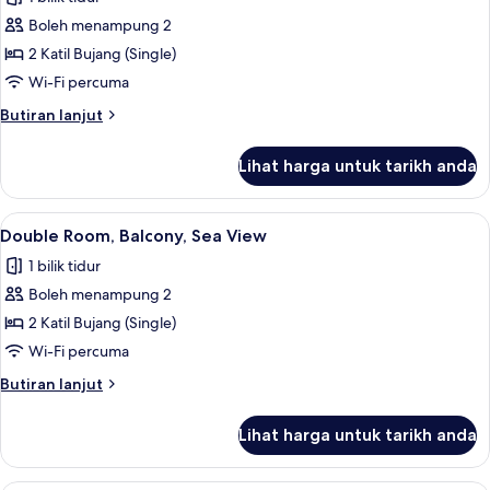
Suite,
Boleh menampung 2
Terrace,
2 Katil Bujang (Single)
Sea
Wi-Fi percuma
View
Butiran
Butiran lanjut
selanjutnya
untuk
Lihat harga untuk tarikh anda
Junior
Suite,
Terrace,
Lihat
Double Room, Balcony, Sea View | Peral
12
Sea
Double Room, Balcony, Sea View
semua
View
1 bilik tidur
foto
Boleh menampung 2
untuk
Double
2 Katil Bujang (Single)
Room,
Wi-Fi percuma
Balcony,
Butiran
Butiran lanjut
Sea
selanjutnya
View
untuk
Lihat harga untuk tarikh anda
Double
Room,
Balcony,
Peralatan tempat tidur premium, bar mi