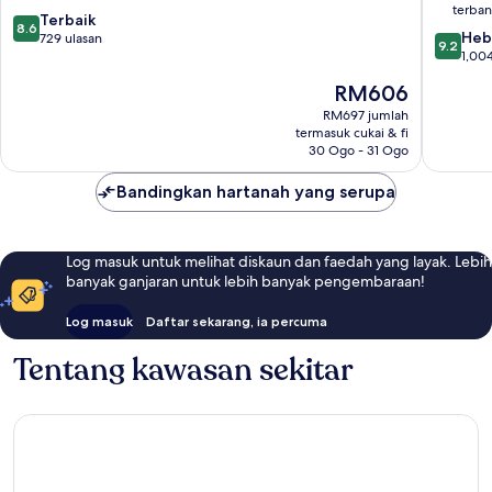
Mallorca
Only
terba
8.6
Terbaik
Palma
8.6
9.2
Heb
daripada
729 ulasan
de
9.2
daripad
1,004
10,
Mallorca
10,
Terbaik,
Harga
RM606
Hebat,
729
ialah
1,004
RM697 jumlah
ulasan
RM606
termasuk cukai & fi
ulasan
30 Ogo - 31 Ogo
Bandingkan hartanah yang serupa
Log masuk untuk melihat diskaun dan faedah yang layak. Lebih
banyak ganjaran untuk lebih banyak pengembaraan!
Log masuk
Daftar sekarang, ia percuma
Tentang kawasan sekitar