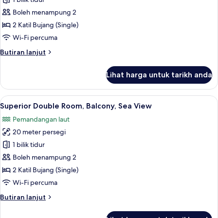
Superior
Double
Boleh menampung 2
Room,
2 Katil Bujang (Single)
Terrace
Wi-Fi percuma
Butiran
Butiran lanjut
selanjutnya
untuk
Lihat harga untuk tarikh anda
Superior
Double
Room,
Lihat
Peralatan tempat tidur premium, bar mi
15
Terrace
Superior Double Room, Balcony, Sea View
semua
Pemandangan laut
foto
20 meter persegi
untuk
Superior
1 bilik tidur
Double
Boleh menampung 2
Room,
2 Katil Bujang (Single)
Balcony,
Wi-Fi percuma
Sea
Butiran
Butiran lanjut
View
selanjutnya
untuk