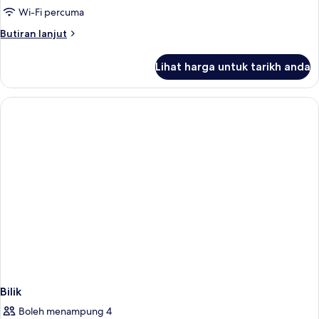
Wi-Fi percuma
Butiran
Butiran lanjut
selanjutnya
untuk
Lihat harga untuk tarikh anda
Bilik
Bilik
Boleh menampung 4