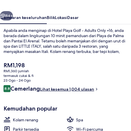
-
Adults
belumnya
Seterusnya
Only
154+
Gambaran keseluruhan
Bilik
Lokasi
Dasar
+16
Apabila anda menginap di Hotel Playa Golf - Adults Only +16, anda
berada dalam lingkungan 10 minit pemanduan dari Playa de Palma
dan Pantai El Arenal. Tetamu boleh memanjakan diri dengan urut di
spa dan LITTLE ITALY, salah satu daripada 3 restoran, yang
menyajikan masakan Itali. Kolam renang terbuka, bar tepi kolam,
dan kelab kesihatan merupakan sorotan lain di hotel mewah ini.
Pengembara lain memuji tentang kakitangan.
Harga
RM1,198
semasa
RM1,360 jumlah
ialah
termasuk cukai & fi
Bahagian luar
RM1,198
23 Ogo - 24 Ogo
Ulasan
Cemerlang
8.8
Lihat kesemua 1,004 ulasan
8.8 daripada 10
Kemudahan popular
Kolam renang
Spa
Parkir tersedia
Wi-Fi percuma