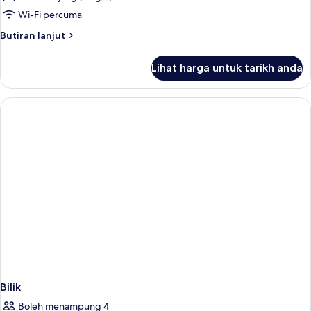
City
Wi-Fi percuma
View
Butiran
Butiran lanjut
selanjutnya
untuk
Lihat harga untuk tarikh anda
Double
Room,
Balcony,
City
View
Bilik
Boleh menampung 4