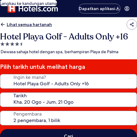
Langkau ke kandungan utama
Dapatkan aplikasi
Lihat semua hartanah
Hotel Playa Golf - Adults Only +16
Hartanah
4.5
Dewasa sahaja hotel dengan spa, berhampiran Playa de Palma
bintang
Pilih tarikh untuk melihat harga
Ingin ke mana?
Tarikh
Pengembara
Cari