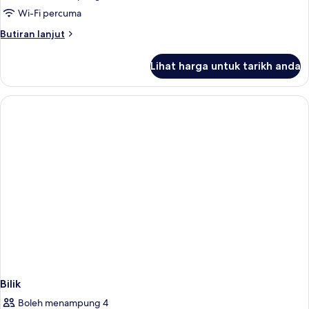
Wi-Fi percuma
Butiran
Butiran lanjut
selanjutnya
untuk
Lihat harga untuk tarikh anda
Bilik
Bilik
Boleh menampung 4