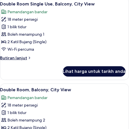
Lihat
14
Sea
Double Room Single Use, Balcony, City View
semua
View
Pemandangan bandar
foto
18 meter persegi
untuk
Double
1 bilik tidur
Room
Boleh menampung 1
Single
2 Katil Bujang (Single)
Use,
Wi-Fi percuma
Balcony,
Butiran
Butiran lanjut
City
selanjutnya
View
untuk
Lihat harga untuk tarikh anda
Double
Room
Single
Lihat
Peralatan tempat tidur premium, bar mi
14
Use,
Double Room, Balcony, City View
semua
Balcony,
Pemandangan bandar
City
foto
View
18 meter persegi
untuk
Double
1 bilik tidur
Room,
Boleh menampung 2
Balcony,
2 Katil Bujang (Single)