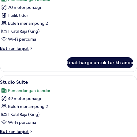
foto
70 meter persegi
untuk
Suite,
1 bilik tidur
1
Boleh menampung 2
Bedroom
1 Katil Raja (King)
Wi-Fi percuma
Butiran
Butiran lanjut
selanjutnya
untuk
Lihat harga untuk tarikh anda
Suite,
1
Bedroom
Lihat
Cadar kapas Mesir, peralatan tempat 
4
Studio Suite
semua
Pemandangan bandar
foto
49 meter persegi
untuk
Studio
Boleh menampung 2
Suite
1 Katil Raja (King)
Wi-Fi percuma
Butiran
Butiran lanjut
selanjutnya