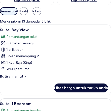
Ogo 14 - Ogo 16
Ogo 21 - Ogo 23
Penapis
Semua bilik
1 katil
2 katil
yang
tersedia
Menunjukkan 13 daripada 13 bilik
untuk
Lihat
Cadar kapas Mesir, peralatan tempat 
5
Suite, Bay View
bilik
semua
Pemandangan teluk
foto
50 meter persegi
untuk
Suite,
1 bilik tidur
Bay
Boleh menampung 2
View
1 Katil Raja (King)
Wi-Fi percuma
Butiran
Butiran lanjut
selanjutnya
untuk
Lihat harga untuk tarikh anda
Suite,
Bay
View
Lihat
Cadar kapas Mesir, peralatan tempat 
4
Suite, 1 Bedroom
semua
Pemandangan bandar