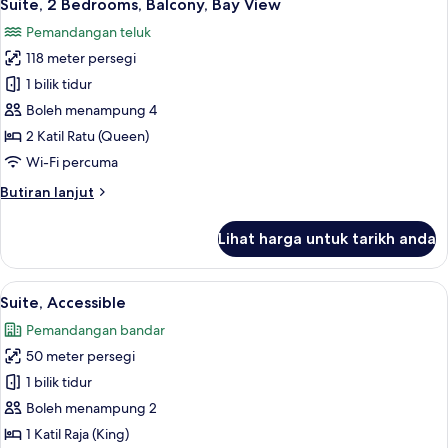
6
Bedroom,
Suite, 2 Bedrooms, Balcony, Bay View
semua
Balcony,
Pemandangan teluk
Bay
foto
View
118 meter persegi
untuk
Suite,
1 bilik tidur
2
Boleh menampung 4
Bedrooms,
2 Katil Ratu (Queen)
Balcony,
Wi-Fi percuma
Bay
Butiran
Butiran lanjut
View
selanjutnya
untuk
Lihat harga untuk tarikh anda
Suite,
2
Bedrooms,
Lihat
Cadar kapas Mesir, peralatan tempat 
4
Balcony,
Suite, Accessible
semua
Bay
Pemandangan bandar
View
foto
50 meter persegi
untuk
Suite,
1 bilik tidur
Accessible
Boleh menampung 2
1 Katil Raja (King)