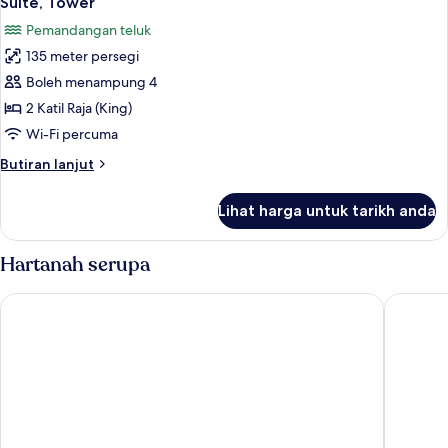
Suite, Tower
semua
City
Pemandangan teluk
View
foto
135 meter persegi
untuk
Suite,
Boleh menampung 4
Tower
2 Katil Raja (King)
Wi-Fi percuma
Butiran
Butiran lanjut
selanjutnya
untuk
Lihat harga untuk tarikh anda
Suite,
Tower
Hartanah serupa
Moxy Miami South Beach
citizenM