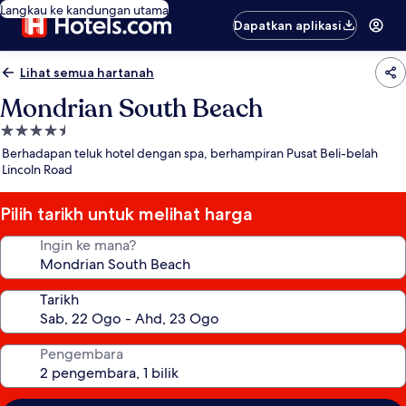
Langkau ke kandungan utama
Dapatkan aplikasi
Lihat semua hartanah
Mondrian South Beach
Hartanah
4.5
Berhadapan teluk hotel dengan spa, berhampiran Pusat Beli-belah
bintang
Lincoln Road
Pilih tarikh untuk melihat harga
Ingin ke mana?
Tarikh
Pengembara