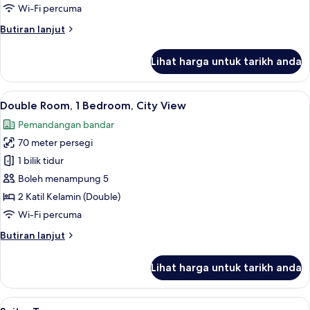
Wi-Fi percuma
Butiran
Butiran lanjut
selanjutnya
untuk
Lihat harga untuk tarikh anda
Suite,
Accessible
Lihat
Cadar kapas Mesir, peralatan tempat 
4
Double Room, 1 Bedroom, City View
semua
Pemandangan bandar
foto
70 meter persegi
untuk
Double
1 bilik tidur
Room,
Boleh menampung 5
1
2 Katil Kelamin (Double)
Bedroom,
Wi-Fi percuma
City
Butiran
Butiran lanjut
View
selanjutnya
untuk
Lihat harga untuk tarikh anda
Double
Room,
1
Lihat
Suite, Tower | Cadar kapas Mesir, per
9
Bedroom,