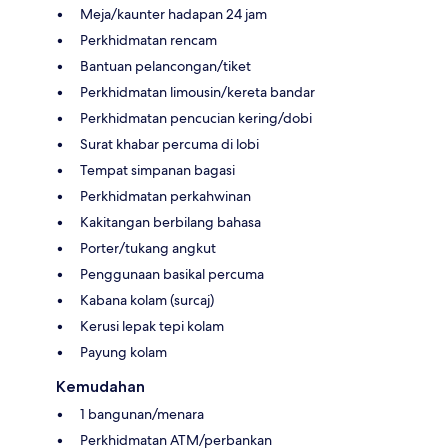
Meja/kaunter hadapan 24 jam
Perkhidmatan rencam
Bantuan pelancongan/tiket
Perkhidmatan limousin/kereta bandar
Perkhidmatan pencucian kering/dobi
Surat khabar percuma di lobi
Tempat simpanan bagasi
Perkhidmatan perkahwinan
Kakitangan berbilang bahasa
Porter/tukang angkut
Penggunaan basikal percuma
Kabana kolam (surcaj)
Kerusi lepak tepi kolam
Payung kolam
Kemudahan
1 bangunan/menara
Perkhidmatan ATM/perbankan