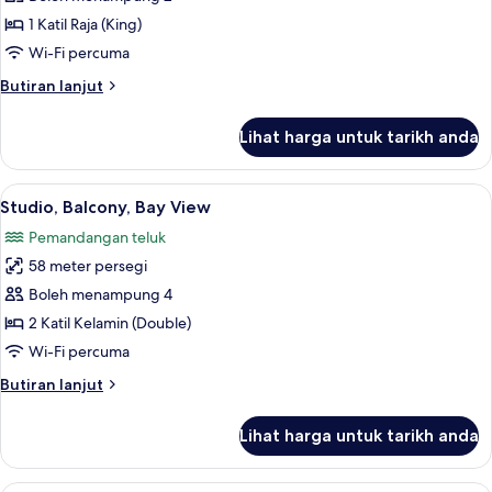
1
1 Katil Raja (King)
Bedroom,
Wi-Fi percuma
Balcony
Butiran
Butiran lanjut
selanjutnya
untuk
Lihat harga untuk tarikh anda
Suite,
1
Bedroom,
Lihat
Cadar kapas Mesir, peralatan tempat 
6
Balcony
Studio, Balcony, Bay View
semua
Pemandangan teluk
foto
58 meter persegi
untuk
Studio,
Boleh menampung 4
Balcony,
2 Katil Kelamin (Double)
Bay
Wi-Fi percuma
View
Butiran
Butiran lanjut
selanjutnya
untuk
Lihat harga untuk tarikh anda
Studio,
Balcony,
Bay
Cadar kapas Mesir, peralatan tempat 