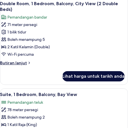
Lihat
4
View
Double Room, 1 Bedroom, Balcony, City View (2 Double
semua
Beds)
foto
Pemandangan bandar
untuk
71 meter persegi
Double
1 bilik tidur
Room,
1
Boleh menampung 5
Bedroom,
2 Katil Kelamin (Double)
Balcony,
Wi-Fi percuma
City
Butiran
Butiran lanjut
View
selanjutnya
(2
untuk
Lihat harga untuk tarikh anda
Double
Double
Room,
Beds)
1
Lihat
Cadar kapas Mesir, peralatan tempat 
6
Bedroom,
Suite, 1 Bedroom, Balcony, Bay View
semua
Balcony,
Pemandangan teluk
City
foto
View
78 meter persegi
untuk
(2
Suite,
Boleh menampung 2
Double
1
Beds)
1 Katil Raja (King)