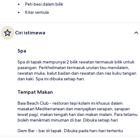
Peti besi dalam bilik
Kitar semula
Ciri istimewa
Spa
Spa di tapak mempunyai 2 bilik rawatan termasuk bilik untuk
pasangan. Perkhidmatan termasuk urutan tisu mendalam,
rawatan muka, balut badan dan rawatan dan rias kuku tangan
dan kaki. Spa ini dibuka setiap hari.
Tempat Makan
Baia Beach Club - restoran tepi kolam ini khusus dalam
masakan Mediterranean dan menyajikan sarapan, sarapan
lewat pagi, makan tengah hari dan makan malam. Para tetamu
boleh menikmati minuman di bar. Dibuka setiap hari
Gem Bar - bar di tapak. Dibuka pada hari-hari tertentu