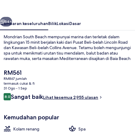
belumnya
Seterusnya
54+
Gambaran keseluruhan
Bilik
Lokasi
Dasar
Mondrian South Beach mempunyai marina dan terletak dalam
lingkungan 15 minit berjalan kaki dari Pusat Beli-belah Lincoln Road
dan Kawasan Beli-belah Collins Avenue. Tetamu boleh mengunjungi
spa untuk menikmati urutan tisu mendalam, balut badan atau
rawatan muka, serta masakan Mediterranean disajikan di Baia Beach
Club, yang dibuka untuk sarapan, makan tengah hari dan makan
malam. There's kolam renang terbuka dan bar tepi kolam, dan
Harga
RM561
kemudahan dalam bilik di hotel mewah ini termasuk peti sejuk dan
semasa
RM867 jumlah
ketuhar gelombang mikro. Kolam renang dan kakitangan mendapat
ialah
termasuk cukai & fi
pujian daripada pengembara lain.
Sarapan, makan tengah hari dan mak
RM561
31 Ogo - 1 Sep
Ulasan
Sangat baik
8.0
Lihat kesemua 2,955 ulasan
8.0 daripada 10
Kemudahan popular
Kolam renang
Spa