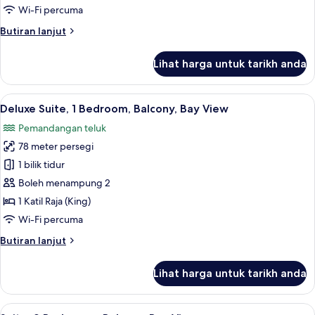
Bedroom,
Wi-Fi percuma
Balcony,
Butiran
Butiran lanjut
Bay
selanjutnya
View
untuk
Lihat harga untuk tarikh anda
Suite,
1
Bedroom,
Lihat
Cadar kapas Mesir, peralatan tempat 
6
Balcony,
Deluxe Suite, 1 Bedroom, Balcony, Bay View
semua
Bay
Pemandangan teluk
View
foto
78 meter persegi
untuk
Deluxe
1 bilik tidur
Suite,
Boleh menampung 2
1
1 Katil Raja (King)
Bedroom,
Wi-Fi percuma
Balcony,
Butiran
Butiran lanjut
Bay
selanjutnya
View
untuk
Lihat harga untuk tarikh anda
Deluxe
Suite,
1
Lihat
Cadar kapas Mesir, peralatan tempat 