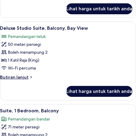
untuk
Lihat harga untuk tarikh anda
Studio
Suite
Lihat
Deluxe Studio Suite, Balcony, Bay Vie
6
Deluxe Studio Suite, Balcony, Bay View
semua
Pemandangan teluk
foto
50 meter persegi
untuk
Deluxe
Boleh menampung 2
Studio
1 Katil Raja (King)
Suite,
Wi-Fi percuma
Balcony,
Butiran
Butiran lanjut
Bay
selanjutnya
View
untuk
Lihat harga untuk tarikh anda
Deluxe
Studio
Suite,
Lihat
Cadar kapas Mesir, peralatan tempat 
5
Balcony,
Suite, 1 Bedroom, Balcony
semua
Bay
Pemandangan bandar
View
foto
71 meter persegi
untuk
Suite,
Boleh menampung 2