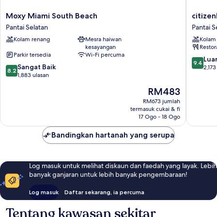
Moxy
citizenM
Moxy Miami South Beach
citize
Miami
Miami
Pantai Selatan
Pantai S
South
South
Kolam renang
Mesra haiwan
Kolam
Beach
Beach
kesayangan
Restor
Pantai
Pantai
Parkir tersedia
Wi-Fi percuma
Selatan
Selatan
9.4
Luar
9.4
8.2
Sangat Baik
daripad
2,173
8.2
daripada
1,883 ulasan
10,
10,
Luar
Harga
RM483
Sangat
Biasa,
ialah
Baik,
RM673 jumlah
2,173
RM483
termasuk cukai & fi
1,883
ulasan
17 Ogo - 18 Ogo
ulasan
Bandingkan hartanah yang serupa
Log masuk untuk melihat diskaun dan faedah yang layak. Lebih
banyak ganjaran untuk lebih banyak pengembaraan!
Log masuk
Daftar sekarang, ia percuma
Tentang kawasan sekitar