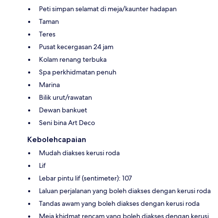
Peti simpan selamat di meja/kaunter hadapan
Taman
Teres
Pusat kecergasan 24 jam
Kolam renang terbuka
Spa perkhidmatan penuh
Marina
Bilik urut/rawatan
Dewan bankuet
Seni bina Art Deco
Kebolehcapaian
Mudah diakses kerusi roda
Lif
Lebar pintu lif (sentimeter): 107
Laluan perjalanan yang boleh diakses dengan kerusi roda
Tandas awam yang boleh diakses dengan kerusi roda
Meja khidmat rencam yang boleh diakses dengan kerusi