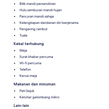
Bilik mandi persendirian
Hulu semburan mandi hujan
Pancuran mandi sahaja
Kelengkapan dandanan diri berjenama
Pengering rambut
Tuala
Kekal terhubung
Meja
Surat khabar percuma
Wi-fi percuma
Telefon
Kerusi meja
Makanan dan minuman
Peti Sejuk
Ketuhar gelombang mikro
Lain-lain