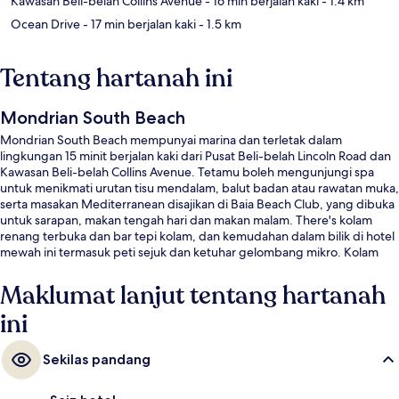
Kawasan Beli-belah Collins Avenue
- 16 min berjalan kaki
- 1.4 km
Ocean Drive
- 17 min berjalan kaki
- 1.5 km
Tentang hartanah ini
Mondrian South Beach
Mondrian South Beach mempunyai marina dan terletak dalam
lingkungan 15 minit berjalan kaki dari Pusat Beli-belah Lincoln Road dan
Kawasan Beli-belah Collins Avenue. Tetamu boleh mengunjungi spa
untuk menikmati urutan tisu mendalam, balut badan atau rawatan muka,
serta masakan Mediterranean disajikan di Baia Beach Club, yang dibuka
untuk sarapan, makan tengah hari dan makan malam. There's kolam
renang terbuka dan bar tepi kolam, dan kemudahan dalam bilik di hotel
mewah ini termasuk peti sejuk dan ketuhar gelombang mikro. Kolam
renang dan kakitangan mendapat pujian daripada pengembara lain.
Maklumat lanjut tentang hartanah
ini
Sekilas pandang