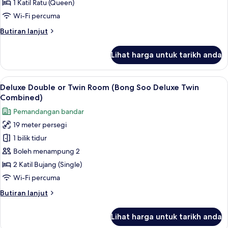
Double
1 Katil Ratu (Queen)
Room
Wi-Fi percuma
(Bong
Butiran
Butiran lanjut
Soo
selanjutnya
Deluxe
untuk
Lihat harga untuk tarikh anda
Deluxe
Queen)
Double
Room
Lihat
Deluxe Double or Twin Room (Bong Soo 
1
(Bong
Deluxe Double or Twin Room (Bong Soo Deluxe Twin
semua
Soo
Combined)
Deluxe
foto
Pemandangan bandar
Queen)
untuk
19 meter persegi
Deluxe
1 bilik tidur
Double
or
Boleh menampung 2
Twin
2 Katil Bujang (Single)
Room
Wi-Fi percuma
(Bong
Butiran
Butiran lanjut
Soo
selanjutnya
Deluxe
untuk
Lihat harga untuk tarikh anda
Deluxe
Twin