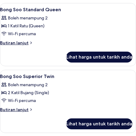
Room
Lihat
Busa memori, bar mini, peti besi dalam 
5
(Bong
Bong Soo Standard Queen
semua
Soo
Boleh menampung 2
Tiga
foto
Twin)
1 Katil Ratu (Queen)
untuk
Bong
Wi-Fi percuma
Soo
Butiran
Butiran lanjut
Standard
selanjutnya
untuk
Queen
Lihat harga untuk tarikh anda
Bong
Soo
Standard
Lihat
Busa memori, bar mini, peti besi dalam 
8
Queen
Bong Soo Superior Twin
semua
Boleh menampung 2
foto
2 Katil Bujang (Single)
untuk
Bong
Wi-Fi percuma
Soo
Butiran
Butiran lanjut
Superior
selanjutnya
untuk
Twin
Lihat harga untuk tarikh anda
Bong
Soo