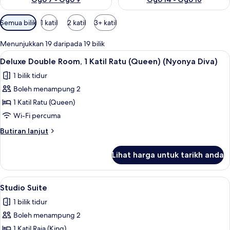
Penapis
Semua bilik
1 katil
2 katil
3+ katil
yang
tersedia
Menunjukkan 19 daripada 19 bilik
untuk
Lihat
Deluxe Double Room, 1 Katil Ratu (Quee
1
Deluxe Double Room, 1 Katil Ratu (Queen) (Nyonya Diva)
bilik
semua
1 bilik tidur
foto
Boleh menampung 2
untuk
Deluxe
1 Katil Ratu (Queen)
Double
Wi-Fi percuma
Room,
Butiran
Butiran lanjut
1
selanjutnya
Katil
untuk
Lihat harga untuk tarikh anda
Deluxe
Ratu
Double
(Queen)
Room,
Lihat
Studio Suite | Busa memori, bar mini, p
(Nyonya
1
1
Studio Suite
semua
Katil
Diva)
1 bilik tidur
Ratu
foto
(Queen)
Boleh menampung 2
untuk
(Nyonya
Studio
1 Katil Raja (King)