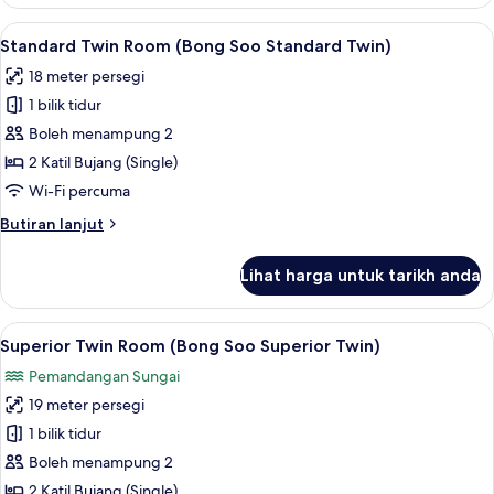
Double
Combined)
or
Lihat
Busa memori, bar mini, peti besi dalam 
1
Twin
Standard Twin Room (Bong Soo Standard Twin)
semua
Room
18 meter persegi
(Bong
foto
Soo
1 bilik tidur
untuk
Deluxe
Standard
Boleh menampung 2
Twin
Twin
Combined)
2 Katil Bujang (Single)
Room
Wi-Fi percuma
(Bong
Butiran
Butiran lanjut
Soo
selanjutnya
Standard
untuk
Lihat harga untuk tarikh anda
Standard
Twin)
Twin
Room
Lihat
Busa memori, bar mini, peti besi dalam 
1
(Bong
Superior Twin Room (Bong Soo Superior Twin)
semua
Soo
Pemandangan Sungai
Standard
foto
Twin)
19 meter persegi
untuk
Superior
1 bilik tidur
Twin
Boleh menampung 2
Room
2 Katil Bujang (Single)