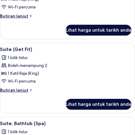
Diva)
Suite
Wi-Fi percuma
Butiran
Butiran lanjut
selanjutnya
untuk
Lihat harga untuk tarikh anda
Studio
Suite
Lihat
Suite (Get Fit) | Busa memori, bar mini,
1
Suite (Get Fit)
semua
1 bilik tidur
foto
Boleh menampung 2
untuk
Suite
1 Katil Raja (King)
(Get
Wi-Fi percuma
Fit)
Butiran
Butiran lanjut
selanjutnya
untuk
Lihat harga untuk tarikh anda
Suite
(Get
Fit)
Lihat
Suite, Bathtub (Spa) | Busa memori, bar
1
Suite, Bathtub (Spa)
semua
1 bilik tidur
foto