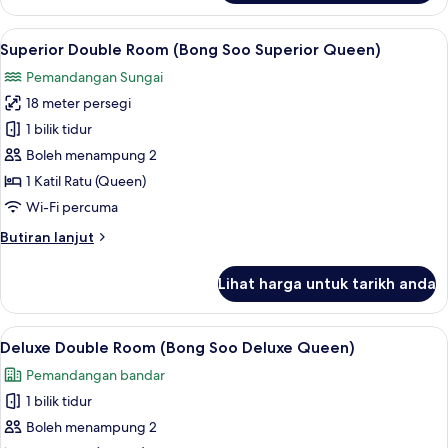
Double
Queen)
Room
Lihat
Superior Double Room (Bong Soo Superi
1
(Bong
Superior Double Room (Bong Soo Superior Queen)
semua
Soo
Pemandangan Sungai
Standard
foto
Queen)
18 meter persegi
untuk
Superior
1 bilik tidur
Double
Boleh menampung 2
Room
1 Katil Ratu (Queen)
(Bong
Wi-Fi percuma
Soo
Butiran
Butiran lanjut
Superior
selanjutnya
Queen)
untuk
Lihat harga untuk tarikh anda
Superior
Double
Room
Lihat
Busa memori, bar mini, peti besi dalam 
1
(Bong
Deluxe Double Room (Bong Soo Deluxe Queen)
semua
Soo
Pemandangan bandar
Superior
foto
Queen)
1 bilik tidur
untuk
Deluxe
Boleh menampung 2