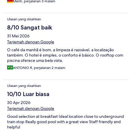
Melih, perjalanan 3 malam
Ulasan yang disahkan
8/10 Sangat baik
31 Mei 2026
Terjemah dengan Google
O café da manhã é bom, a limpeza é razoável, a localização
também. O hotel é simples, o conforto é básico. O rooftop com
piscina oferece uma bela vista.
ANTONIO R, perjalanan 2 malam
Ulasan yang disahkan
10/10 Luar biasa
30 Apr 2026
Terjemah dengan Google
Good selection at breakfast Ideal location close to underground
train stop Really good pool with a great view Staff friendly and
helpful