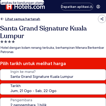
Langkau ke kandungan utama
Dapatkan aplikasi
Lihat semua hartanah
Santa Grand Signature Kuala
Lumpur
Hartanah
4.0
Hotel dengan kolam renang terbuka, berhampiran Menara Berkembar
bintang
Petronas
Pilih tarikh untuk melihat harga
Ingin ke mana?
Tarikh
Pengembara