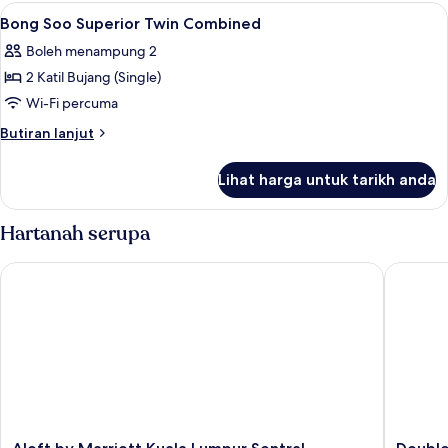
Superior
Lihat
Busa memori, bar mini, peti besi dalam 
5
Twin
Bong Soo Superior Twin Combined
semua
Boleh menampung 2
foto
2 Katil Bujang (Single)
untuk
Bong
Wi-Fi percuma
Soo
Butiran
Butiran lanjut
Superior
selanjutnya
untuk
Twin
Lihat harga untuk tarikh anda
Bong
Combined
Soo
Superior
Hartanah serupa
Twin
Combined
Aloft by Marriott Kuala Lumpur Sentral
DoubleTr
Aloft
DoubleT