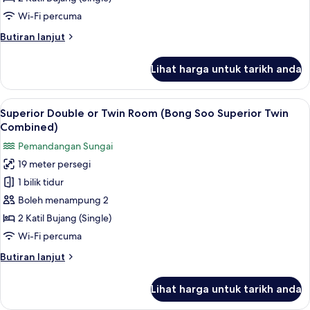
(Bong
Wi-Fi percuma
Soo
Butiran
Butiran lanjut
Superior
selanjutnya
Twin)
untuk
Lihat harga untuk tarikh anda
Superior
Twin
Room
Lihat
Superior Double or Twin Room (Bong So
1
(Bong
Superior Double or Twin Room (Bong Soo Superior Twin
semua
Soo
Combined)
Superior
foto
Pemandangan Sungai
Twin)
untuk
19 meter persegi
Superior
1 bilik tidur
Double
or
Boleh menampung 2
Twin
2 Katil Bujang (Single)
Room
Wi-Fi percuma
(Bong
Butiran
Butiran lanjut
Soo
selanjutnya
Superior
untuk
Lihat harga untuk tarikh anda
Superior
Twin
Double