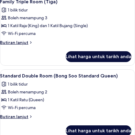
1
Family Triple Room (Tiga)
semua
1 bilik tidur
foto
Boleh menampung 3
untuk
Family
1 Katil Raja (King) dan 1 Katil Bujang (Single)
Triple
Wi-Fi percuma
Room
Butiran
Butiran lanjut
(Tiga)
selanjutnya
untuk
Lihat harga untuk tarikh anda
Family
Triple
Room
Lihat
Standard Double Room (Bong Soo Standa
1
(Tiga)
Standard Double Room (Bong Soo Standard Queen)
semua
1 bilik tidur
foto
Boleh menampung 2
untuk
Standard
1 Katil Ratu (Queen)
Double
Wi-Fi percuma
Room
Butiran
Butiran lanjut
(Bong
selanjutnya
Soo
untuk
Lihat harga untuk tarikh anda
Standard
Standard