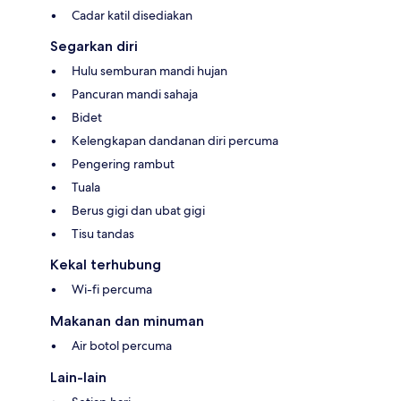
Cadar katil disediakan
Segarkan diri
Hulu semburan mandi hujan
Pancuran mandi sahaja
Bidet
Kelengkapan dandanan diri percuma
Pengering rambut
Tuala
Berus gigi dan ubat gigi
Tisu tandas
Kekal terhubung
Wi-fi percuma
Makanan dan minuman
Air botol percuma
Lain-lain