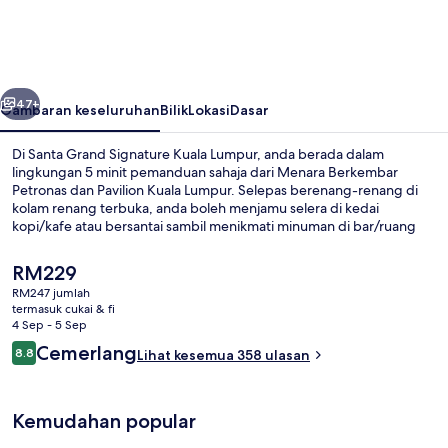
Signature
Kuala
Lumpur
belumnya
Seterusnya
47+
Gambaran keseluruhan
Bilik
Lokasi
Dasar
Di Santa Grand Signature Kuala Lumpur, anda berada dalam
lingkungan 5 minit pemanduan sahaja dari Menara Berkembar
Petronas dan Pavilion Kuala Lumpur. Selepas berenang-renang di
kolam renang terbuka, anda boleh menjamu selera di kedai
kopi/kafe atau bersantai sambil menikmati minuman di bar/ruang
istirahat. Ciri lain termasuk pusat kecergasan dan bilik wap.
Pengembara lain memuji tentang kakitangan dan lokasi.
Harga
RM229
Pengangkutan awam terletak berdekatan: jarak Stesen LRT Dang
semasa
RM247 jumlah
Wangi ialah 5 minit dan Stesen Monorel Bukit Nanas ialah 8 minit.
ialah
termasuk cukai & fi
Bar (di hartanah)
RM229
4 Sep - 5 Sep
Ulasan
Cemerlang
8.8
Lihat kesemua 358 ulasan
8.8 daripada 10
Kemudahan popular