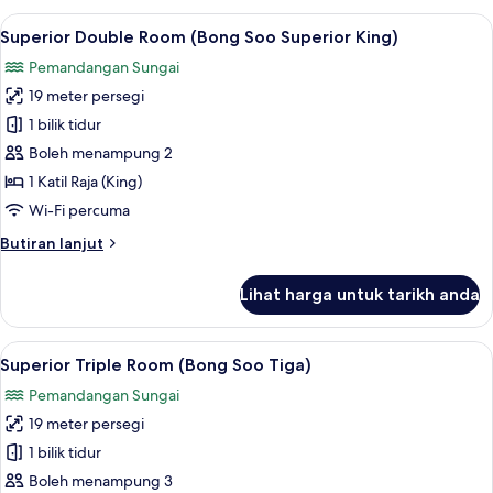
Combined)
or
Lihat
Superior Double Room (Bong Soo Superi
1
Twin
Superior Double Room (Bong Soo Superior King)
semua
Room
Pemandangan Sungai
(Bong
foto
Soo
19 meter persegi
untuk
Superior
Superior
1 bilik tidur
Twin
Double
Combined)
Boleh menampung 2
Room
1 Katil Raja (King)
(Bong
Wi-Fi percuma
Soo
Butiran
Butiran lanjut
Superior
selanjutnya
King)
untuk
Lihat harga untuk tarikh anda
Superior
Double
Room
Lihat
Superior Triple Room (Bong Soo Tiga) |
1
(Bong
Superior Triple Room (Bong Soo Tiga)
semua
Soo
Pemandangan Sungai
Superior
foto
King)
19 meter persegi
untuk
Superior
1 bilik tidur
Triple
Boleh menampung 3