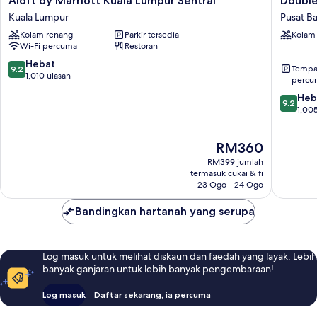
Aloft by Marriott Kuala Lumpur Sentral
Double
by
by
Kuala Lumpur
Pusat B
Marriott
Hilton
Kolam renang
Parkir tersedia
Kolam
Kuala
Hotel
Wi-Fi percuma
Restoran
Lumpur
Kuala
Sentral
Lumpur
9.2
Hebat
Tempat
9.2
Kuala
Pusat
daripada
1,010 ulasan
percu
Lumpur
Bandar
10,
9.2
Heb
Raya
Hebat,
9.2
daripad
1,005
Kuala
1,010
10,
Lumpur
ulasan
Hebat,
Harga
RM360
1,005
ialah
ulasan
RM399 jumlah
RM360
termasuk cukai & fi
23 Ogo - 24 Ogo
Bandingkan hartanah yang serupa
Log masuk untuk melihat diskaun dan faedah yang layak. Lebih
banyak ganjaran untuk lebih banyak pengembaraan!
Log masuk
Daftar sekarang, ia percuma