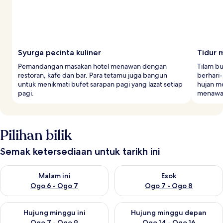
Syurga pecinta kuliner
Tidur 
Pemandangan masakan hotel menawan dengan
Tilam b
restoran, kafe dan bar. Para tetamu juga bangun
berhari
untuk menikmati bufet sarapan pagi yang lazat setiap
hujan m
pagi.
menawar
Pilihan bilik
Semak ketersediaan untuk tarikh ini
Semak ketersediaan untuk malam ini Ogo 6 - Ogo 7
Semak ketersediaan untuk es
Malam ini
Esok
Ogo 6 - Ogo 7
Ogo 7 - Ogo 8
Semak ketersediaan untuk hujung minggu ini Ogo 7 - Ogo 9
Semak ketersediaan untuk hu
Hujung minggu ini
Hujung minggu depan
Ogo 7 - Ogo 9
Ogo 14 - Ogo 16