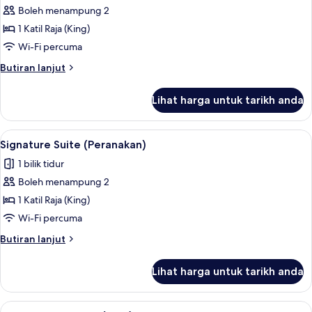
Boleh menampung 2
untuk
Suite,
1 Katil Raja (King)
Bathtub
Wi-Fi percuma
(Spa)
Butiran
Butiran lanjut
selanjutnya
untuk
Lihat harga untuk tarikh anda
Suite,
Bathtub
(Spa)
Lihat
Signature Suite (Peranakan) | Busa memo
1
Signature Suite (Peranakan)
semua
1 bilik tidur
foto
Boleh menampung 2
untuk
Signature
1 Katil Raja (King)
Suite
Wi-Fi percuma
(Peranakan)
Butiran
Butiran lanjut
selanjutnya
untuk
Lihat harga untuk tarikh anda
Signature
Suite
(Peranakan)
Lihat
Family Triple Room (Tiga) | Busa memori