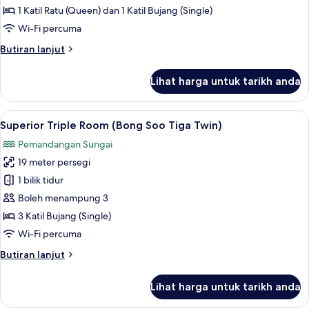
Room
1 Katil Ratu (Queen) dan 1 Katil Bujang (Single)
(Bong
Wi-Fi percuma
Soo
Butiran
Butiran lanjut
Tiga)
selanjutnya
untuk
Lihat harga untuk tarikh anda
Superior
Triple
Room
Lihat
Superior Triple Room (Bong Soo Tiga Tw
1
(Bong
Superior Triple Room (Bong Soo Tiga Twin)
semua
Soo
Pemandangan Sungai
Tiga)
foto
19 meter persegi
untuk
Superior
1 bilik tidur
Triple
Boleh menampung 3
Room
3 Katil Bujang (Single)
(Bong
Wi-Fi percuma
Soo
Butiran
Butiran lanjut
Tiga
selanjutnya
Twin)
untuk
Lihat harga untuk tarikh anda
Superior
Triple