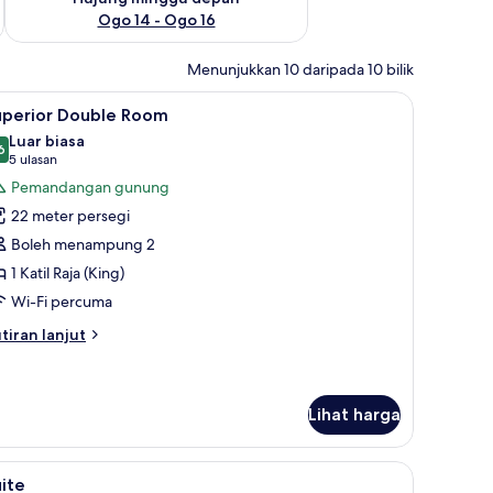
Ogo 14 - Ogo 16
Menunjukkan 10 daripada 10 bilik
ur premium, item bar mini percuma
ihat
Superior Double Room | Peralatan tempat tid
4
uperior Double Room
emua
Luar biasa
oto
6
9.6 daripada 10
(5
5 ulasan
ntuk
ulasan)
Pemandangan gunung
uperior
22 meter persegi
ouble
Boleh menampung 2
oom
1 Katil Raja (King)
Wi-Fi percuma
tiran
tiran lanjut
lanjutnya
tuk
perior
uble
Lihat harga
oom
tan tempat tidur premium, item bar mini percuma
ihat
Suite | Kemudahan bilik
6
ite