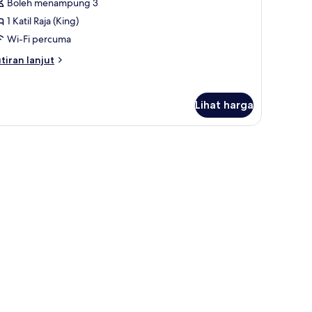
Boleh menampung 3
1 Katil Raja (King)
Wi-Fi percuma
tiran
tiran lanjut
lanjutnya
tuk
nior
Lihat harga
ite,
lcony