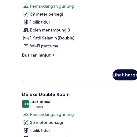
semua
Pemandangan gunung
foto
39 meter persegi
untuk
Junior
1 bilik tidur
Suite
Boleh menampung 3
1 Katil Kelamin (Double)
Wi-Fi percuma
Butiran
Butiran lanjut
selanjutnya
untuk
Junior
Lihat harg
Suite
Lihat
Deluxe Double Room | Peralat
4
Deluxe Double Room
semua
Luar biasa
foto
10.0
10.0 daripada 10
(4
4 ulasan
untuk
ulasan)
Pemandangan gunung
Deluxe
35 meter persegi
Double
1 bilik tidur
Room