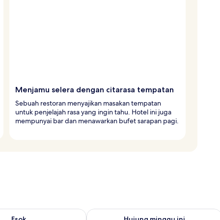
Menjamu selera dengan citarasa tempatan
Sebuah restoran menyajikan masakan tempatan
untuk penjelajah rasa yang ingin tahu. Hotel ini juga
mempunyai bar dan menawarkan bufet sarapan pagi.
ediaan untuk esok Ogo 7 - Ogo 8
Semak ketersediaan untuk hujung min
Esok
Hujung minggu ini