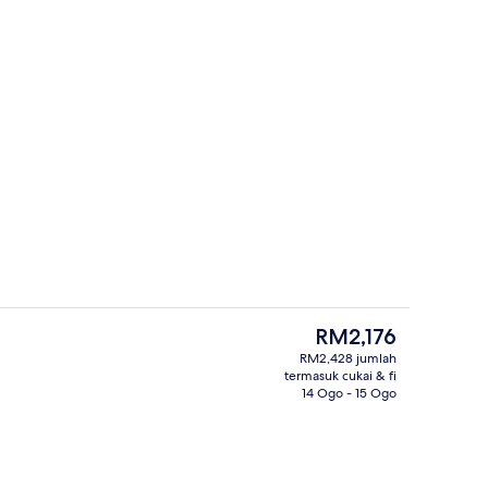
Bahagian dalam
pta
Harga
RM2,176
semasa
RM2,428 jumlah
ialah
termasuk cukai & fi
anah)
Pendiangan
RM2,176
14 Ogo - 15 Ogo