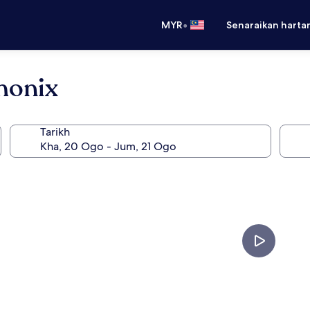
•
MYR
Senaraikan harta
monix
Tarikh