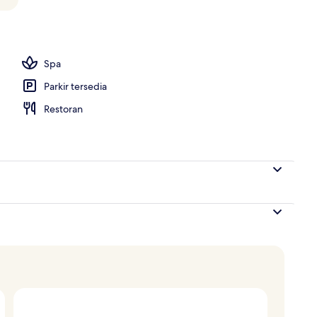
, Mountain View | Peralatan tempat tidur premium, item bar mini percuma
Spa
Parkir tersedia
Restoran