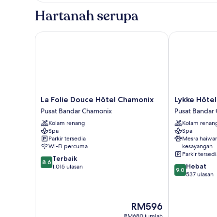
Hartanah serupa
La Folie Douce Hôtel Chamonix
Lykke Hôtel 
La
Lykke
La Folie Douce Hôtel Chamonix
Lykke Hôte
Folie
Hôtel
Pusat Bandar Chamonix
Pusat Bandar
Douce
&
Kolam renang
Kolam renan
Hôtel
Spa
Spa
Spa
Chamonix
Chamonix
Parkir tersedia
Mesra haiwa
Pusat
Pusat
Wi-Fi percuma
kesayangan
Bandar
Bandar
Parkir tersedi
8.6
Terbaik
Chamonix
Chamonix
8.6
9.0
Hebat
daripada
1,015 ulasan
9.0
daripada
537 ulasan
10,
10,
Terbaik,
Hebat,
1,015
537
ulasan
Harga
RM596
ulasan
ialah
RM680 jumlah