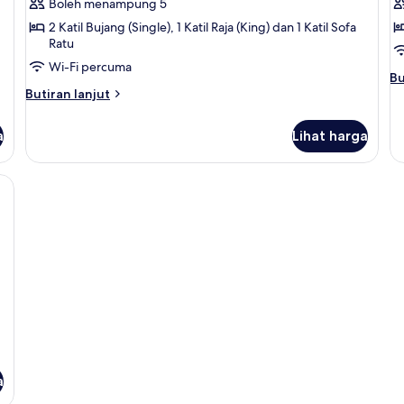
Boleh menampung 5
2 Katil Bujang (Single), 1 Katil Raja (King) dan 1 Katil Sofa
Ratu
Wi-Fi percuma
Bu
Bu
Butiran
se
Butiran lanjut
selanjutnya
un
untuk
Ju
a
Lihat harga
Executive
Su
Suite
Ba
m, item bar mini percuma
a