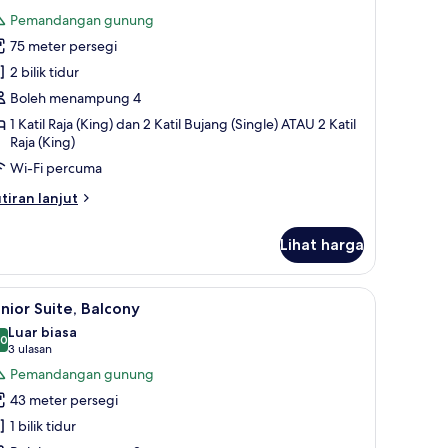
emua
Pemandangan gunung
oto
75 meter persegi
ntuk
uite
2 bilik tidur
Boleh menampung 4
1 Katil Raja (King) dan 2 Katil Bujang (Single) ATAU 2 Katil
Raja (King)
Wi-Fi percuma
tiran
tiran lanjut
lanjutnya
tuk
Lihat harga
ite
dur premium, item bar mini percuma
ihat
Junior Suite, Balcony | Peralatan tempat tid
5
nior Suite, Balcony
emua
Luar biasa
oto
.0
10.0 daripada 10
(3
3 ulasan
ntuk
ulasan)
Pemandangan gunung
unior
43 meter persegi
ite,
1 bilik tidur
alcony