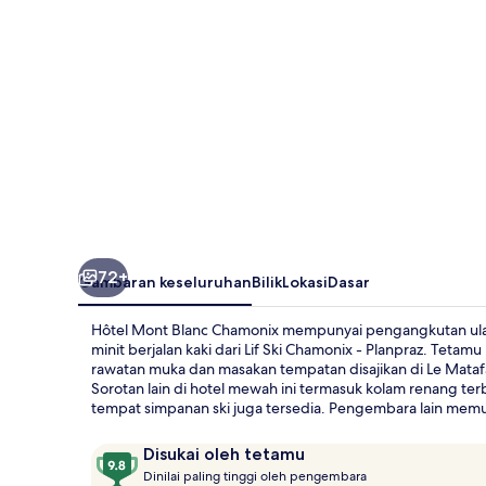
72+
Gambaran keseluruhan
Bilik
Lokasi
Dasar
Hôtel Mont Blanc Chamonix mempunyai pengangkutan ulang
minit berjalan kaki dari Lif Ski Chamonix - Planpraz. Teta
rawatan muka dan masakan tempatan disajikan di Le Mata
Sorotan lain di hotel mewah ini termasuk kolam renang ter
tempat simpanan ski juga tersedia. Pengembara lain memu
Ulasan
9.8
Disukai oleh tetamu
D
daripada
Dinilai paling tinggi oleh pengembara