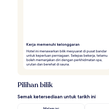
p
e
n
g
e
m
b
a
r
Kerja memenuhi kelonggaran
a
Hotel ini menawarkan bilik mesyuarat di pusat bandar
untuk keperluan perniagaan. Selepas bekerja, tetamu
boleh memanjakan diri dengan perkhidmatan spa,
urutan dan berehat di sauna.
Pilihan bilik
Semak ketersediaan untuk tarikh ini
Semak ketersediaan untuk malam ini Ogo 6 - Ogo 7
Semak keters
Malam ini