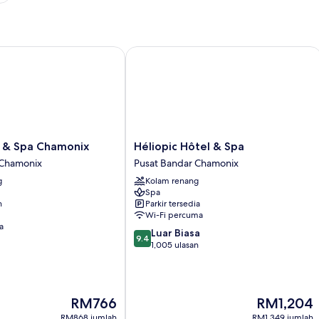
& Spa Chamonix
Héliopic Hôtel & Spa
Héliopic
l & Spa Chamonix
Héliopic Hôtel & Spa
Hôtel
 Chamonix
Pusat Bandar Chamonix
&
g
Kolam renang
Spa
Spa
Pusat
n
Parkir tersedia
Bandar
Wi-Fi percuma
Chamonix
a
9.4
Luar Biasa
9.4
daripada
1,005 ulasan
10,
Luar
Biasa,
1,005
Harga
Harga
RM766
RM1,204
ulasan
ialah
ialah
RM868 jumlah
RM1,349 jumlah