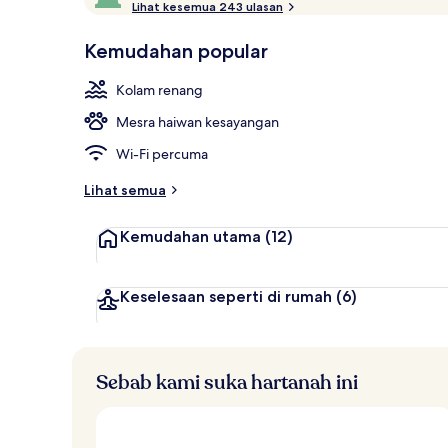
i
Lihat kesemua 243 ulasan
10,
Junior Suite
n
Disukai
i
Kemudahan popular
oleh
l
tetamu
a
Kolam renang
i
Mesra haiwan kesayangan
p
a
Wi-Fi percuma
l
i
Lihat semua
n
g
Kemudahan utama
(12)
t
i
n
Keselesaan seperti di rumah
(6)
g
g
i
Sebab kami suka hartanah ini
o
l
e
h