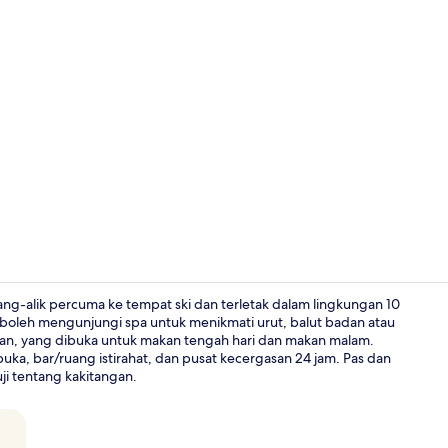
Video penci
-alik percuma ke tempat ski dan terletak dalam lingkungan 10
mu boleh mengunjungi spa untuk menikmati urut, balut badan atau
fan, yang dibuka untuk makan tengah hari dan makan malam.
Bar (di hart
buka, bar/ruang istirahat, dan pusat kecergasan 24 jam. Pas dan
ji tentang kakitangan.