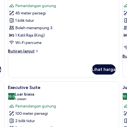
semua
s
Pemandangan gunung
foto
f
45 meter persegi
untuk
u
Junior
S
1 bilik tidur
Suite,
Boleh menampung 3
Mountain
1 Katil Raja (King)
View
Wi-Fi percuma
Butiran
Butiran lanjut
selanjutnya
Bu
Bu
untuk
se
Junior
un
a
Lihat harga
Suite,
Su
Mountain
View
an tempat tidur premium, item bar mini percuma
Lihat
Executive Suite | Peralatan tempat ti
L
7
Executive Suite
Ju
semua
s
Luar biasa
foto
10.0
f
10
10.0 daripada 10
(1
1 ulasan
untuk
u
ulasan)
Pemandangan gunung
Executive
J
100 meter persegi
Suite
Su
2 bilik tidur
B