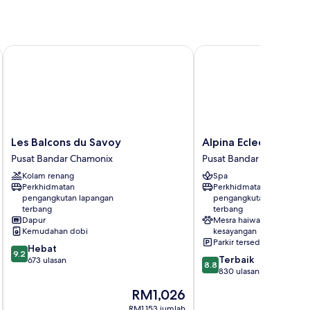
Les Balcons du Savoy
Alpina Eclectic Hotel
Les
Alpina
Les Balcons du Savoy
Alpina Eclectic Hotel
Balcons
Eclectic
Pusat Bandar Chamonix
Pusat Bandar Chamonix
du
Hotel
Kolam renang
Spa
Savoy
Pusat
Perkhidmatan
Perkhidmatan
Pusat
Bandar
pengangkutan lapangan
pengangkutan lapangan
Bandar
Chamonix
terbang
terbang
Chamonix
Dapur
Mesra haiwan
Kemudahan dobi
kesayangan
Parkir tersedia
9.2
Hebat
9.2
8.8
Terbaik
daripada
673 ulasan
8.8
daripada
830 ulasan
10,
10,
Hebat,
Harga
RM1,026
Terbaik,
673
ialah
830
RM1,153 jumlah
ulasan