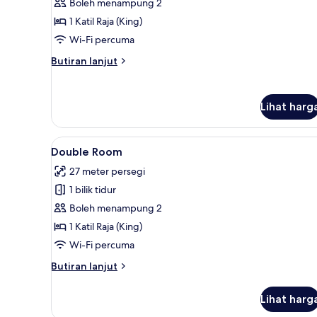
Boleh menampung 2
1 Katil Raja (King)
Wi-Fi percuma
Butiran
Butiran lanjut
selanjutnya
untuk
Deluxe
Lihat harg
Double
Room
Lihat
Peralatan tempat tidur premiu
2
Double Room
semua
27 meter persegi
foto
1 bilik tidur
untuk
Double
Boleh menampung 2
Room
1 Katil Raja (King)
Wi-Fi percuma
Butiran
Butiran lanjut
selanjutnya
untuk
Lihat harg
Double
Room