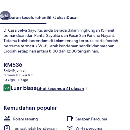
belumnya
Seterusnya
81+
Gambaran keseluruhan
Bilik
Lokasi
Dasar
Di Casa Selva Sayulita, anda berada dalam lingkungan 15 minit
pemanduan dari Pantai Sayulita dan Pasar San Pancho Nayarit.
Tetamu boleh berendam di kolam renang terbuka, serta faedah
percuma termasuk Wi-fi, letak kenderaan sendiri dan sarapan
Eropah setiap hari antara 8:00 dan 12:00 tengah hari.
Harga
RM536
semasa
RM649 jumlah
ialah
termasuk cukai & fi
Bahagian luar
RM536
10 Ogo - 11 Ogo
Ulasan
Luar biasa
9.6
Lihat kesemua 41 ulasan
9.6 daripada 10
Kemudahan popular
Kolam renang
Sarapan Percuma
Tempat letak kenderaan
Wi-Fi percuma