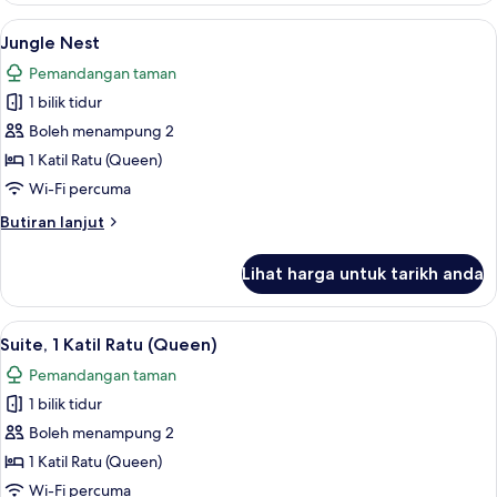
View
Lihat
Jungle Nest | Peralatan tempat tidur p
6
Jungle Nest
semua
Pemandangan taman
foto
1 bilik tidur
untuk
Jungle
Boleh menampung 2
Nest
1 Katil Ratu (Queen)
Wi-Fi percuma
Butiran
Butiran lanjut
selanjutnya
untuk
Lihat harga untuk tarikh anda
Jungle
Nest
Lihat
Suite, 1 Katil Ratu (Queen) | Peralatan
8
Suite, 1 Katil Ratu (Queen)
semua
Pemandangan taman
foto
1 bilik tidur
untuk
Suite,
Boleh menampung 2
1
1 Katil Ratu (Queen)
Katil
Wi-Fi percuma