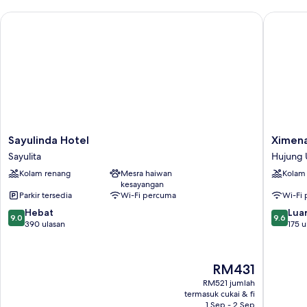
Sayulinda Hotel
Ximena H
Sayulinda
Ximena
Sayulinda Hotel
Ximena
Hotel
Hotel
Sayulita
Hujung 
Sayulita
Boutiqu
Kolam renang
Mesra haiwan
Kolam
Hujung
kesayangan
Utara
Parkir tersedia
Wi-Fi percuma
Wi-Fi
9.0
9.6
Hebat
Luar
9.0
9.6
daripada
daripad
390 ulasan
175 u
10,
10,
Hebat,
Luar
390
Biasa,
Harga
RM431
ulasan
175
ialah
RM521 jumlah
ulasan
RM431
termasuk cukai & fi
1 Sep - 2 Sep