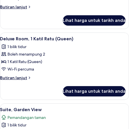
Ratu
Butiran
Butiran lanjut
(Queen)
selanjutnya
untuk
Lihat harga untuk tarikh anda
Suite,
1
Katil
Lihat
Deluxe Room, 1 Katil Ratu (Queen) | Pe
14
Ratu
Deluxe Room, 1 Katil Ratu (Queen)
semua
(Queen)
1 bilik tidur
foto
Boleh menampung 2
untuk
Deluxe
1 Katil Ratu (Queen)
Room,
Wi-Fi percuma
1
Butiran
Butiran lanjut
Katil
selanjutnya
Ratu
untuk
Lihat harga untuk tarikh anda
Deluxe
(Queen)
Room,
1
Lihat
Suite, Garden View | Peralatan tempat 
5
Katil
Suite, Garden View
semua
Ratu
Pemandangan taman
(Queen)
foto
1 bilik tidur
untuk