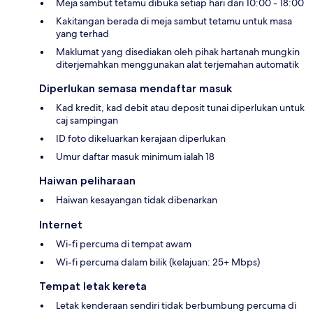
Meja sambut tetamu dibuka setiap hari dari 10:00 - 18:00
Kakitangan berada di meja sambut tetamu untuk masa
yang terhad
Maklumat yang disediakan oleh pihak hartanah mungkin
diterjemahkan menggunakan alat terjemahan automatik
Diperlukan semasa mendaftar masuk
Kad kredit, kad debit atau deposit tunai diperlukan untuk
caj sampingan
ID foto dikeluarkan kerajaan diperlukan
Umur daftar masuk minimum ialah 18
Haiwan peliharaan
Haiwan kesayangan tidak dibenarkan
Internet
Wi-fi percuma di tempat awam
Wi-fi percuma dalam bilik (kelajuan: 25+ Mbps)
Tempat letak kereta
Letak kenderaan sendiri tidak berbumbung percuma di