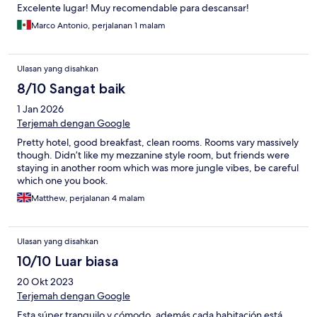
Excelente lugar! Muy recomendable para descansar!
Marco Antonio, perjalanan 1 malam
Ulasan yang disahkan
8/10 Sangat baik
1 Jan 2026
Terjemah dengan Google
Pretty hotel, good breakfast, clean rooms. Rooms vary massively
though. Didn’t like my mezzanine style room, but friends were
staying in another room which was more jungle vibes, be careful
which one you book.
Matthew, perjalanan 4 malam
Ulasan yang disahkan
10/10 Luar biasa
20 Okt 2023
Terjemah dengan Google
Esta súper tranquilo y cómodo, además cada habitación está