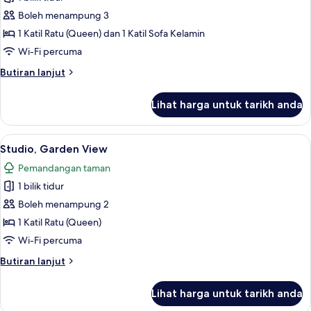
untuk
Villa,
Boleh menampung 3
Garden
1 Katil Ratu (Queen) dan 1 Katil Sofa Kelamin
View
Wi-Fi percuma
Butiran
Butiran lanjut
selanjutnya
untuk
Lihat harga untuk tarikh anda
Villa,
Garden
View
Lihat
Studio, Garden View | Peralatan tempat
5
Studio, Garden View
semua
Pemandangan taman
foto
1 bilik tidur
untuk
Studio,
Boleh menampung 2
Garden
1 Katil Ratu (Queen)
View
Wi-Fi percuma
Butiran
Butiran lanjut
selanjutnya
untuk
Lihat harga untuk tarikh anda
Studio,
Garden