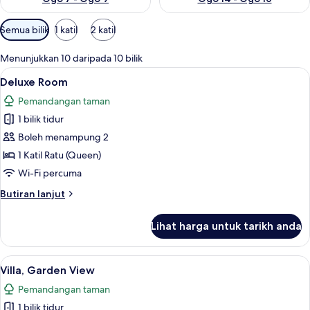
Penapis
Semua bilik
1 katil
2 katil
yang
tersedia
Menunjukkan 10 daripada 10 bilik
untuk
Lihat
Deluxe Room | Peralatan tempat tidur 
19
Deluxe Room
bilik
semua
Pemandangan taman
foto
1 bilik tidur
untuk
Deluxe
Boleh menampung 2
Room
1 Katil Ratu (Queen)
Wi-Fi percuma
Butiran
Butiran lanjut
selanjutnya
untuk
Lihat harga untuk tarikh anda
Deluxe
Room
Lihat
Villa, Garden View | Peralatan tempat 
16
Villa, Garden View
semua
Pemandangan taman
foto
1 bilik tidur