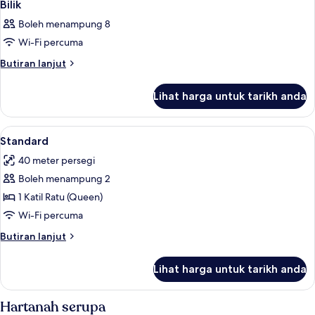
Bilik
Boleh menampung 8
Wi-Fi percuma
Butiran
Butiran lanjut
selanjutnya
untuk
Lihat harga untuk tarikh anda
Bilik
Lihat
Peralatan tempat tidur premium, peti b
7
Standard
semua
40 meter persegi
foto
Boleh menampung 2
untuk
Standard
1 Katil Ratu (Queen)
Wi-Fi percuma
Butiran
Butiran lanjut
selanjutnya
untuk
Lihat harga untuk tarikh anda
Standard
Hartanah serupa