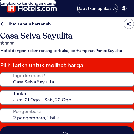
Langkau ke kandungan utama
Dapatkan aplikasi
Lihat semua hartanah
Casa Selva Sayulita
Hartanah
3.0
Hotel dengan kolam renang terbuka, berhampiran Pantai Sayulita
bintang
Pilih tarikh untuk melihat harga
Ingin ke mana?
Tarikh
Pengembara
Cari