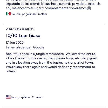
separada de los demás lo cual hace aún más privado tu estancia
ahí, me encanto el lugar y probablemente volveremos 🤗
Claudia, perjalanan 1 malam
Ulasan yang disahkan
10/10 Luar biasa
17 Jun 2025
Terjemah dengan Google
Beautiful space in a jungle atmosphere. We loved the entire
vibe - the setup, the decor, the surroundings, etc. Very quiet
and in a location away from the busier, noisier part of town.
Would stay there again and would definitely recommend to
others!
Sara, perjalanan 2 malam