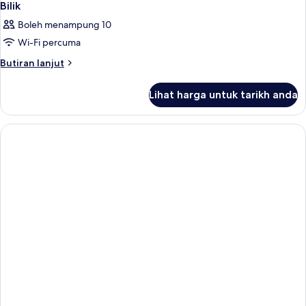
Bilik
Boleh menampung 10
Wi-Fi percuma
Butiran
Butiran lanjut
selanjutnya
untuk
Lihat harga untuk tarikh anda
Bilik