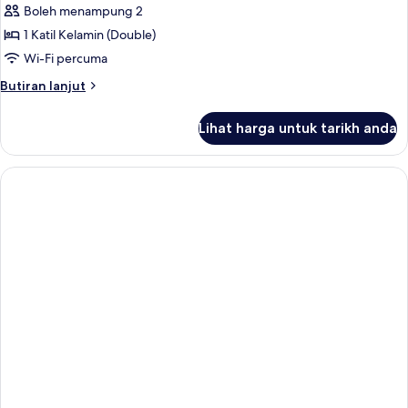
Suite,
Boleh menampung 2
Garden
1 Katil Kelamin (Double)
View
Wi-Fi percuma
Butiran
Butiran lanjut
selanjutnya
untuk
Lihat harga untuk tarikh anda
Suite,
Garden
View