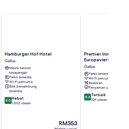
of Süd
Hamburger Hof Hotel
Premier Inn Frankfurt C
Hamburger
Premier
Hamburger Hof Hotel
Premier Inn Frankfurt
Hof
Inn
Europaviertel
Gallus
Hotel
Frankfurt
Gallus
Mesra haiwan
Gallus
City
kesayangan
Europaviertel
Parkir tersedia
Parkir tersedia
Wi-Fi percuma
Gallus
Wi-Fi percuma
Restoran
Bilik bersambung
Penyaman udara
tersedia
8.6
Terbaik
8.6
9.0
Hebat
daripada
104 ulasan
9.0
daripada
1,002 ulasan
10,
10,
Terbaik,
Hebat,
104
1,002
ulasan
Harga
RM353
ulasan
ialah
RM396 jumlah