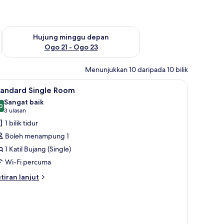
ggu ini Ogo 14 - Ogo 16
Semak ketersediaan untuk hujung minggu depan Ogo 21 - O
Hujung minggu depan
Ogo 21 - Ogo 23
Menunjukkan 10 daripada 10 bilik
ihat
Kemudahan bilik
1
tandard Single Room
emua
Sangat baik
oto
0
8.0 daripada 10
(3
3 ulasan
ntuk
ulasan)
1 bilik tidur
tandard
Boleh menampung 1
ingle
1 Katil Bujang (Single)
oom
Wi-Fi percuma
tiran
tiran lanjut
lanjutnya
tuk
andard
ngle
oom