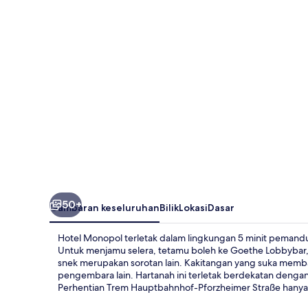
50+
Gambaran keseluruhan
Bilik
Lokasi
Dasar
Hotel Monopol terletak dalam lingkungan 5 minit pemandua
Untuk menjamu selera, tetamu boleh ke Goethe Lobbybar, 
snek merupakan sorotan lain. Kakitangan yang suka memb
pengembara lain. Hartanah ini terletak berdekatan denga
Perhentian Trem Hauptbahnhof-Pforzheimer Straße hanya