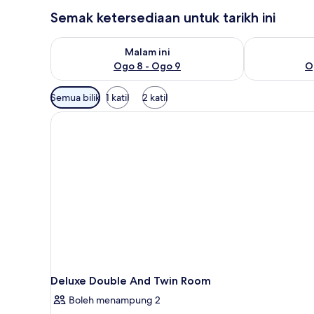
Semak ketersediaan untuk tarikh ini
Semak ketersediaan untuk malam ini Ogo 8 - Ogo 9
Semak keters
Malam ini
Ogo 8 - Ogo 9
O
Penapis
Semua bilik
1 katil
2 katil
yang
tersedia
untuk
bilik
Deluxe Double And Twin Room
Boleh menampung 2