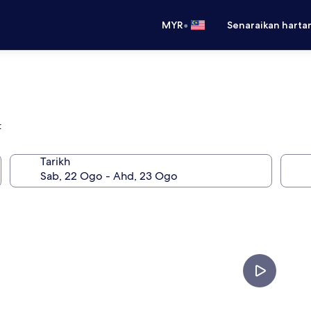
•
MYR
Senaraikan harta
t
Tarikh