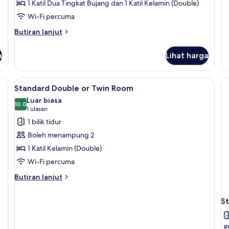
1 Katil Dua Tingkat Bujang dan 1 Katil Kelamin (Double)
Wi-Fi percuma
Butiran
Butiran lanjut
selanjutnya
untuk
a
Lihat harga
Quadruple
Room
Lihat
Peralatan tempat tidur hipoalergenik,
17
Standard Double or Twin Room
semua
Luar biasa
foto
10.0
10.0 daripada 10
(1
1 ulasan
untuk
ulasan)
1 bilik tidur
Standard
Boleh menampung 2
Double
1 Katil Kelamin (Double)
or
Wi-Fi percuma
Twin
Room
Butiran
Butiran lanjut
selanjutnya
untuk
S
Standard
Double
or