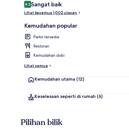
Ulasan
Sangat baik
8.2
8.2 daripada 10
Lihat kesemua 1,002 ulasan
Peralatan te
Kemudahan popular
Parkir tersedia
Restoran
Kemudahan dobi
Lihat semua
Kemudahan utama
(12)
Keselesaan seperti di rumah
(6)
Pilihan bilik