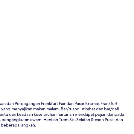
Video pencip
n dari Perdagangan Frankfurt Fair dan Pasar Krismas Frankfurt.
yang menyajikan makan malam. Bar/ruang istirahat dan bar/deli
antu dan keadaan keseluruhan hartanah mendapat pujian daripada
Depan hart
n pengangkutan awam: Hentian Trem Sisi Selatan Stesen Pusat dan
 beberapa langkah.