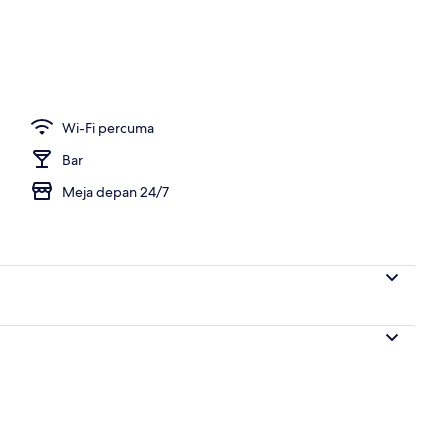
mpat tidur hipoalergenik, bar mini percuma, meja
Wi-Fi percuma
Bar
Meja depan 24/7