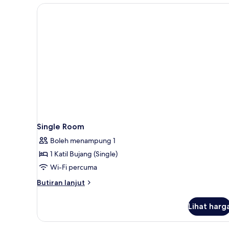
Room
Single Room
Boleh menampung 1
1 Katil Bujang (Single)
Wi-Fi percuma
Butiran
Butiran lanjut
selanjutnya
untuk
Lihat harg
Single
Room