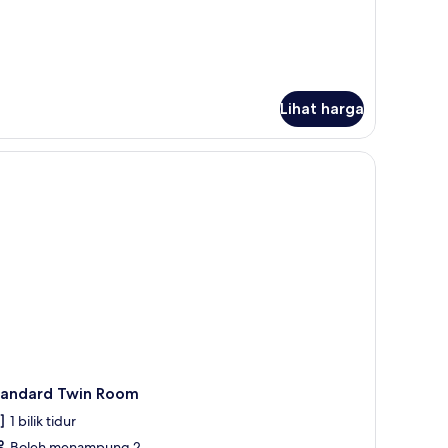
Lihat harga
 bar mini percuma, meja
tandard Twin Room
1 bilik tidur
Boleh menampung 2