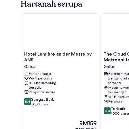
Hartanah serupa
Hotel Lumière an der Messe by ANS
The Cloud On
Hotel
The
Hotel Lumière an der Messe by
The Cloud 
Lumière
Cloud
ANS
Metropolit
an
One
Gallus
Gallus
der
Frankfurt-
Messe
Parkir tersedia
Metropolitan
Perkhidmata
Wi-Fi percuma
pengangkuta
by
Gallus
Bilik bersambung
terbang
ANS
tersedia
Mesra haiwa
Gallus
Penyaman udara
kesayangan
Wi-Fi percu
8.4
Sangat Baik
Restoran
8.4
daripada
1,003 ulasan
8.8
Terbaik
10,
8.8
daripada
1,000 ulasa
Sangat
10,
Baik,
Harga
RM159
Terbaik,
1,003
ialah
1,000
RM189 jumlah