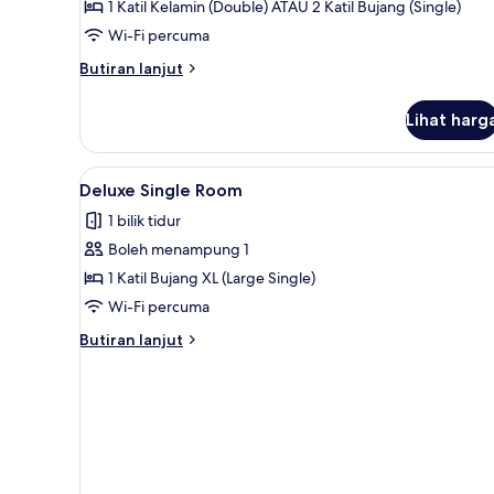
1 Katil Kelamin (Double) ATAU 2 Katil Bujang (Single)
Wi-Fi percuma
Butiran
Butiran lanjut
selanjutnya
untuk
Lihat harg
Deluxe
Double
And
Lihat
Kemudahan bilik
1
Twin
Deluxe Single Room
semua
Room
1 bilik tidur
foto
Boleh menampung 1
untuk
Deluxe
1 Katil Bujang XL (Large Single)
Single
Wi-Fi percuma
Room
Butiran
Butiran lanjut
selanjutnya
untuk
Deluxe
Single
Room