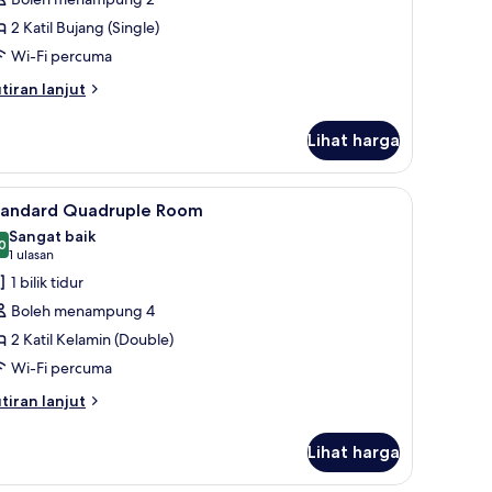
2 Katil Bujang (Single)
Wi-Fi percuma
tiran
tiran lanjut
lanjutnya
tuk
Lihat harga
andard
in
oom
 bar mini percuma, meja
ihat
Peralatan tempat tidur hipoalergenik, bar mi
2
tandard Quadruple Room
emua
Sangat baik
oto
0
8.0 daripada 10
(1
1 ulasan
ntuk
ulasan)
1 bilik tidur
tandard
Boleh menampung 4
uadruple
2 Katil Kelamin (Double)
oom
Wi-Fi percuma
tiran
tiran lanjut
lanjutnya
tuk
Lihat harga
andard
adruple