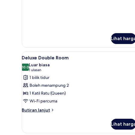
Lihat harg
Lihat
Peralatan tempat tidur hipoale
6
Deluxe Double Room
semua
Luar biasa
foto
10.0
10.0 daripada 10
(1
1 ulasan
untuk
ulasan)
1 bilik tidur
Deluxe
Boleh menampung 2
Double
1 Katil Ratu (Queen)
Room
Wi-Fi percuma
Butiran
Butiran lanjut
selanjutnya
untuk
Lihat harg
Deluxe
Double