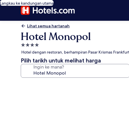
Langkau ke kandungan utama
Lihat semua hartanah
Hotel Monopol
Hartanah
4.0
Hotel dengan restoran, berhampiran Pasar Krismas Frankfur
bintang
Pilih tarikh untuk melihat harga
Ingin ke mana?
Galeri
foto
untuk
Hotel
Monopol