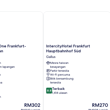
e Frankfurt-Metropolitan
IntercityHotel Frankfurt Hauptbahnh
IntercityHotel
One Frankfurt-
IntercityHotel Frankfurt
Frankfurt
an
Hauptbahnhof Süd
Hauptbahnhof
Gallus
Süd
n
Gallus
Mesra haiwan
n lapangan
kesayangan
Parkir tersedia
n
Wi-Fi percuma
Bilik bersambung
ma
tersedia
8.8
Terbaik
8.8
daripada
1,414 ulasan
n
10,
Terbaik,
Harga
Harga
RM302
RM270
1,414
ialah
ialah
RM342 jumlah
RM308 jumlah