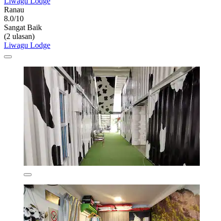
Liwagu Lodge
Ranau
8.0/10
Sangat Baik
(2 ulasan)
Liwagu Lodge