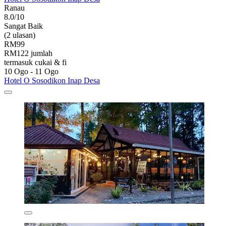
Ranau
8.0/10
Sangat Baik
(2 ulasan)
RM99
RM122 jumlah
termasuk cukai & fi
10 Ogo - 11 Ogo
Hotel O Sosodikon Inap Desa