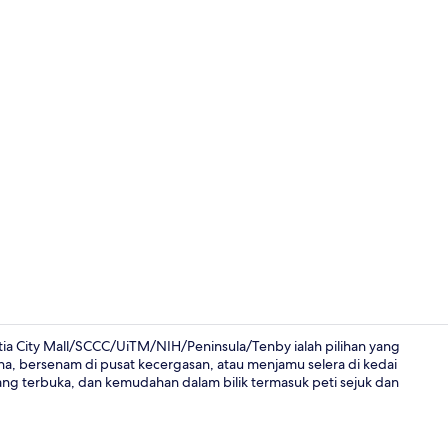
/Tenby
Family Apart
tia City Mall/SCCC/UiTM/NIH/Peninsula/Tenby ialah pilihan yang
na, bersenam di pusat kecergasan, atau menjamu selera di kedai
ang terbuka, dan kemudahan dalam bilik termasuk peti sejuk dan
Pintu masuk