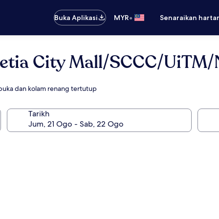
•
Buka Aplikasi
MYR
Senaraikan harta
-Setia City Mall/SCCC/UiTM
buka dan kolam renang tertutup
Tarikh