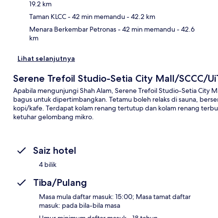
19.2 km
Taman KLCC
- 42 min memandu
- 42.2 km
Menara Berkembar Petronas
- 42 min memandu
- 42.6
km
Lihat selanjutnya
Serene Trefoil Studio-Setia City Mall/SCCC/
Apabila mengunjungi Shah Alam, Serene Trefoil Studio-Setia City 
bagus untuk dipertimbangkan. Tetamu boleh relaks di sauna, berse
kopi/kafe. Terdapat kolam renang tertutup dan kolam renang terbu
ketuhar gelombang mikro.
Saiz hotel
4 bilik
Tiba/Pulang
Masa mula daftar masuk: 15:00; Masa tamat daftar
masuk: pada bila-bila masa
Umur minimum daftar masuk - 18 tahun