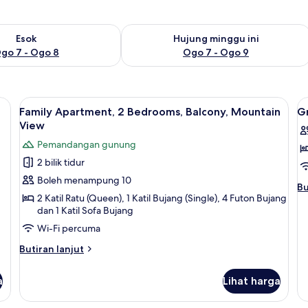
ediaan untuk esok Ogo 7 - Ogo 8
Semak ketersediaan untuk hujung min
Esok
Hujung minggu ini
go 7 - Ogo 8
Ogo 7 - Ogo 9
y, Garden View | Peralatan tempat tidur hipoalergenik, meja, ruang kerja k
Lihat
Family Apartment, 2 Bedrooms, Balcony
L
18
Family Apartment, 2 Bedrooms, Balcony, Mountain
G
semua
s
View
foto
f
Pemandangan gunung
untuk
u
2 bilik tidur
Family
G
Boleh menampung 10
Apartment,
F
Bu
Bu
2
R
2 Katil Ratu (Queen), 1 Katil Bujang (Single), 4 Futon Bujang
se
dan 1 Katil Sofa Bujang
un
Bedrooms,
G
Wi-Fi percuma
Balcony,
Fa
Mountain
Butiran
R
Butiran lanjut
View
selanjutnya
untuk
a
Lihat harga
Family
Apartment,