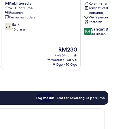
Parkir tersedia
Kolam renang
&
Shah
Wi-Fi percuma
Tempat letak kenderaan
Hotel
Alam
Restoran
percuma
Shah
Seksyen
Penyaman udara
Wi-Fi percuma
Alam
19
Restoran
7.6
Baik
7.6
8.4
Sangat Baik
daripada
46 ulasan
8.4
daripada
33 ulasan
10,
10,
Baik,
Sangat
46
Harga
RM230
Baik,
ulasan
ialah
33
RM264 jumlah
RM230
ulasan
termasuk cukai & fi
t
9 Ogo - 10 Ogo
Log masuk
Daftar sekarang, ia percuma