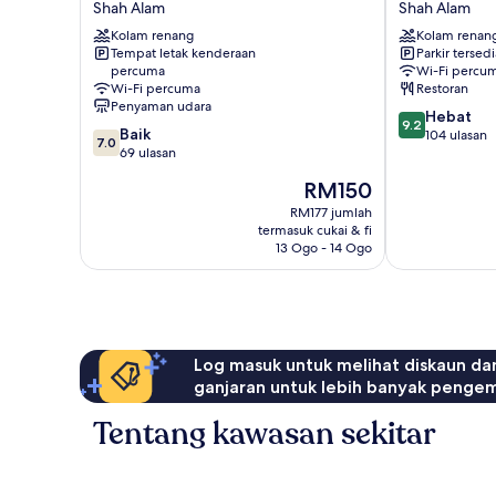
Shah Alam
Shah Alam
Trefoil
Setia
Setia
Kolam renang
Alam
Kolam renan
Tempat letak kenderaan
Parkir tersedi
Alam
Shah
percuma
Wi-Fi percu
Home
Alam
Wi-Fi percuma
Restoran
Stay
Penyaman udara
9.2
Shah
Hebat
9.2
7.0
Baik
daripada
Alam
104 ulasan
7.0
daripada
69 ulasan
10,
10,
Hebat,
Harga
RM150
Baik,
104
ialah
69
RM177 jumlah
ulasan
RM150
termasuk cukai & fi
ulasan
13 Ogo - 14 Ogo
Log masuk untuk melihat diskaun da
ganjaran untuk lebih banyak penge
Tentang kawasan sekitar