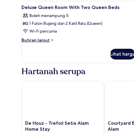
Balcony,
Lihat
Peralatan tempat tidur hipoale
Garden
32
Deluxe Queen Room With Two Queen Beds
semua
View
Boleh menampung 5
foto
1 Futon Bujang dan 2 Katil Ratu (Queen)
untuk
Deluxe
Wi-Fi percuma
Queen
Butiran
Butiran lanjut
Room
selanjutnya
untuk
With
Lihat harg
Deluxe
Two
Queen
Queen
Room
Hartanah serupa
Beds
With
Two
Queen
De Houz - Trefoil Setia Alam Home Stay
Courtyard By 
Beds
De
Courtyard
De Houz - Trefoil Setia Alam
Courtyard B
Houz
By
Home Stay
Alam
-
Marriott