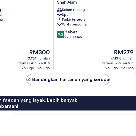
Shah Alam
Shah
g
Alam
Kolam renang
a
Spa
i-
ma
Parkir tersedia
City
Wi-Fi percuma
Shah
9.2
Alam
Hebat
9.2
daripada
223 ulasan
10,
Hebat,
Harga
Harga
RM300
RM279
223
ialah
ialah
RM341 jumlah
RM318 jumlah
ulasan
RM300
RM279
termasuk cukai & fi
termasuk cukai & fi
25 Ogo - 26 Ogo
25 Ogo - 26 Ogo
Bandingkan hartanah yang serupa
n faedah yang layak. Lebih banyak
mbaraan!