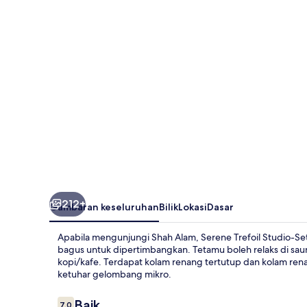
Setia
City
Mall/SCCC/UiTM/NIH/Peninsula
212+
Gambaran keseluruhan
Bilik
Lokasi
Dasar
Apabila mengunjungi Shah Alam, Serene Trefoil Studio-Se
bagus untuk dipertimbangkan. Tetamu boleh relaks di sau
kopi/kafe. Terdapat kolam renang tertutup dan kolam ren
ketuhar gelombang mikro.
Ulasan
Baik
7.0