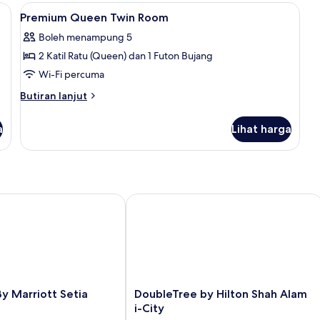
2
rgenik, meja, ruang kerja komputer riba
Lihat
Peralatan tempat tidur hipoalergenik,
38
Bedrooms,
Premium Queen Twin Room
semua
Balcony,
Boleh menampung 5
Mountain
foto
View
2 Katil Ratu (Queen) dan 1 Futon Bujang
untuk
Premium
Wi-Fi percuma
Queen
Butiran
Butiran lanjut
Twin
selanjutnya
untuk
Room
a
Lihat harga
Premium
Queen
Twin
Room
Marriott Setia Alam
DoubleTree by Hilton Shah Alam i-Cit
DoubleTree
y Marriott Setia
DoubleTree by Hilton Shah Alam
by
i-City
Hilton