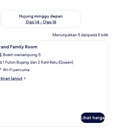
ggu ini Ogo 7 - Ogo 9
Semak ketersediaan untuk hujung minggu depan Ogo 14 - Og
Hujung minggu depan
Ogo 14 - Ogo 16
Menunjukkan 5 daripada 5 bilik
omputer riba
, Mountain View | Ruang tamu | 42 inci televisyen plasma dengan satelit, TV,
ihat
Peralatan tempat tidur hipoalergenik, meja, 
48
rand Family Room
emua
Boleh menampung 5
oto
1 Futon Bujang dan 2 Katil Ratu (Queen)
ntuk
rand
Wi-Fi percuma
amily
tiran
tiran lanjut
oom
lanjutnya
tuk
rand
mily
oom
Lihat harga