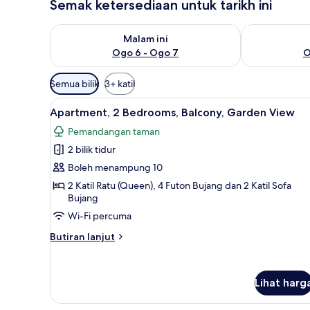
Semak ketersediaan untuk tarikh ini
Semak ketersediaan untuk malam ini Ogo 6 - Ogo 7
Semak keters
Malam ini
Ogo 6 - Ogo 7
O
Penapis
Semua bilik
3+ katil
yang
Lihat
Apartment, 2 Bedrooms, Balcon
tersedia
15
Apartment, 2 Bedrooms, Balcony, Garden View
semua
untuk
Pemandangan taman
foto
bilik
2 bilik tidur
untuk
Apartment,
Boleh menampung 10
2
2 Katil Ratu (Queen), 4 Futon Bujang dan 2 Katil Sofa
Bujang
Bedrooms,
Balcony,
Wi-Fi percuma
Garden
Butiran
Butiran lanjut
View
selanjutnya
untuk
Apartment,
Lihat harg
2
Bedrooms,