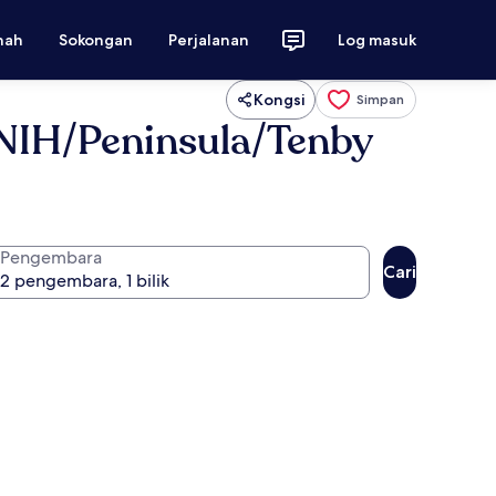
nah
Sokongan
Perjalanan
Log masuk
Kongsi
Simpan
/NIH/Peninsula/Tenby
Pengembara
Cari