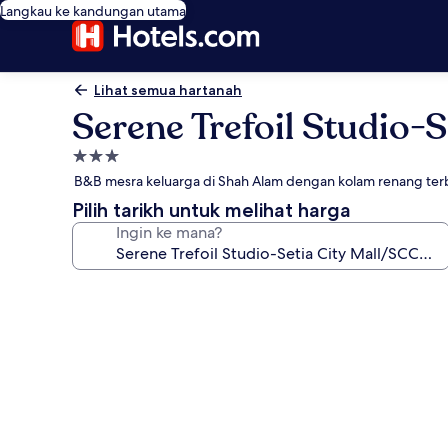
Langkau ke kandungan utama
Lihat semua hartanah
Serene Trefoil Studio
Hartanah
3.0
B&B mesra keluarga di Shah Alam dengan kolam renang ter
bintang
Pilih tarikh untuk melihat harga
Ingin ke mana?
Galeri
foto
untuk
Serene
Trefoil
Studio-