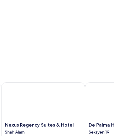
 meja, ruang kerja komputer riba
y
Nexus Regency Suites & Hotel
De Palma Hotel Shah A
Nexus
De
Nexus Regency Suites & Hotel
De Palma Hotel Sha
Regency
Palma
Shah Alam
Seksyen 19
Suites
Hotel