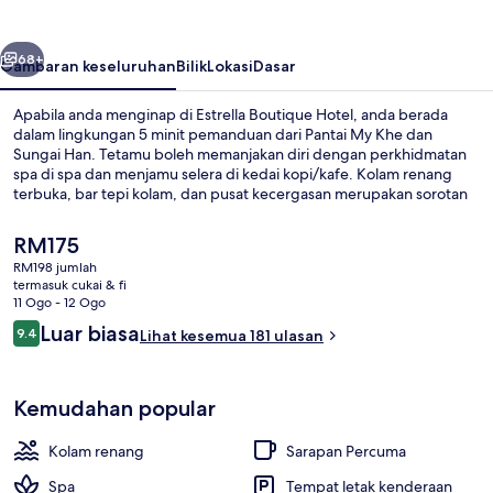
belumnya
Seterusnya
68+
Gambaran keseluruhan
Bilik
Lokasi
Dasar
Apabila anda menginap di Estrella Boutique Hotel, anda berada
dalam lingkungan 5 minit pemanduan dari Pantai My Khe dan
Sungai Han. Tetamu boleh memanjakan diri dengan perkhidmatan
spa di spa dan menjamu selera di kedai kopi/kafe. Kolam renang
terbuka, bar tepi kolam, dan pusat kecergasan merupakan sorotan
lain di hotel mewah ini. Pengembara lain menyukai kakitangan.
Harga
RM175
semasa
RM198 jumlah
ialah
termasuk cukai & fi
Room, Tower (Sky Suite) | Peralatan t
RM175
11 Ogo - 12 Ogo
Ulasan
Luar biasa
9.4
Lihat kesemua 181 ulasan
9.4 daripada 10
Kemudahan popular
Kolam renang
Sarapan Percuma
Spa
Tempat letak kenderaan