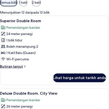
Penapis
Semua bilik
1 katil
2 katil
yang
tersedia
Menunjukkan 12 daripada 12 bilik
untuk
Lihat
Superior Double Room | Pemandangan 
7
Superior Double Room
bilik
semua
Pemandangan bandar
foto
24 meter persegi
untuk
Superior
1 bilik tidur
Double
Boleh menampung 2
Room
1 Katil Ratu (Queen)
Wi-Fi percuma
Butiran
Butiran lanjut
selanjutnya
untuk
Lihat harga untuk tarikh anda
Superior
Double
Room
Lihat
Peralatan tempat tidur premium, item
6
Deluxe Double Room, City View
semua
Pemandangan bandar
foto
26 meter persegi
untuk