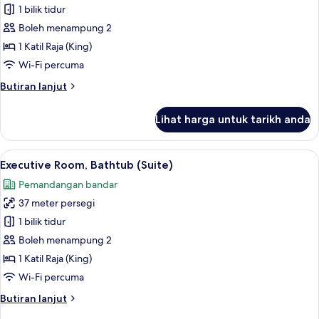
Senior
1 bilik tidur
Room,
Boleh menampung 2
Bathtub
1 Katil Raja (King)
(Suite)
Wi-Fi percuma
Butiran
Butiran lanjut
selanjutnya
untuk
Lihat harga untuk tarikh anda
Senior
Room,
Bathtub
Lihat
Pemandangan dari bilik
7
(Suite)
Executive Room, Bathtub (Suite)
semua
Pemandangan bandar
foto
37 meter persegi
untuk
Executive
1 bilik tidur
Room,
Boleh menampung 2
Bathtub
1 Katil Raja (King)
(Suite)
Wi-Fi percuma
Butiran
Butiran lanjut
selanjutnya