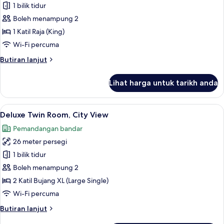
Room,
1 bilik tidur
Tower
Boleh menampung 2
(Estrella
1 Katil Raja (King)
Suite)
Wi-Fi percuma
Butiran
Butiran lanjut
selanjutnya
untuk
Lihat harga untuk tarikh anda
Room,
Tower
(Estrella
Lihat
Deluxe Twin Room, City View | Perala
6
Suite)
Deluxe Twin Room, City View
semua
Pemandangan bandar
foto
26 meter persegi
untuk
Deluxe
1 bilik tidur
Twin
Boleh menampung 2
Room,
2 Katil Bujang XL (Large Single)
City
Wi-Fi percuma
View
Butiran
Butiran lanjut
selanjutnya