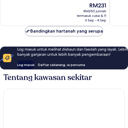
Hebat,
Luar
Harga
RM231
846
Biasa,
ialah
RM250 jumlah
ulasan
1,007
RM231
termasuk cukai & fi
ulasan
3 Sep - 4 Sep
Bandingkan hartanah yang serupa
Log masuk untuk melihat diskaun dan faedah yang layak. Lebih
banyak ganjaran untuk lebih banyak pengembaraan!
Log masuk
Daftar sekarang, ia percuma
Tentang kawasan sekitar