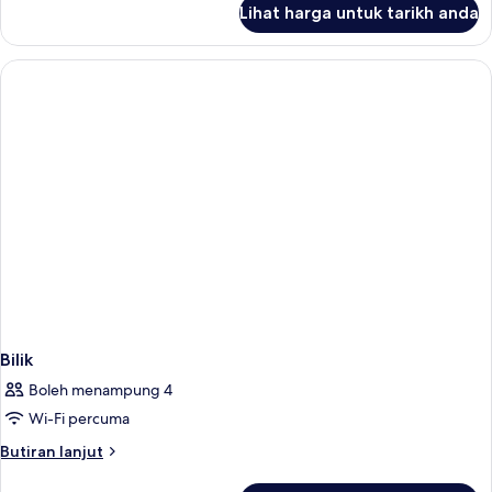
Lihat harga untuk tarikh anda
Bilik
Bilik
Boleh menampung 4
Wi-Fi percuma
Butiran
Butiran lanjut
selanjutnya
untuk