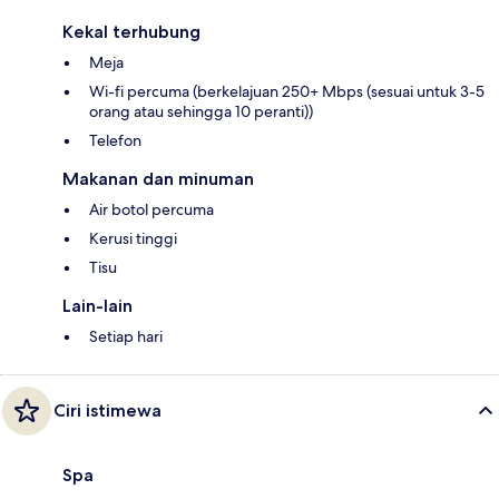
Kekal terhubung
Meja
Wi-fi percuma (berkelajuan 250+ Mbps (sesuai untuk 3-5
orang atau sehingga 10 peranti))
Telefon
Makanan dan minuman
Air botol percuma
Kerusi tinggi
Tisu
Lain-lain
Setiap hari
Ciri istimewa
Spa