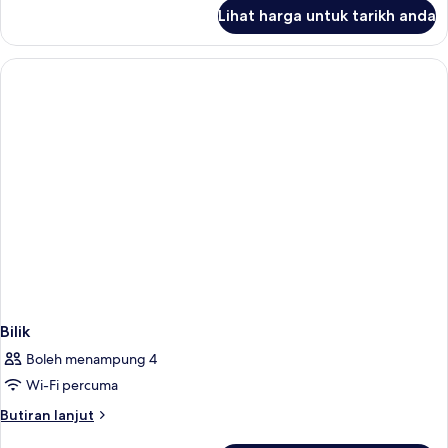
untuk
Lihat harga untuk tarikh anda
Deluxe
Twin
Room,
City
View
Bilik
Boleh menampung 4
Wi-Fi percuma
Butiran
Butiran lanjut
selanjutnya