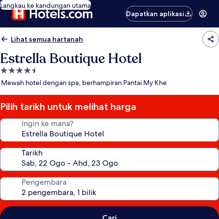
Langkau ke kandungan utama
Dapatkan aplikasi
Lihat semua hartanah
Estrella Boutique Hotel
Hartanah
4.5
Mewah hotel dengan spa, berhampiran Pantai My Khe
bintang
Pilih tarikh untuk melihat harga
Ingin ke mana?
Tarikh
Pengembara
Cari