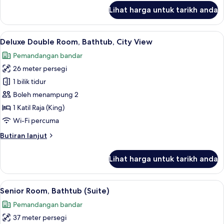
untuk
Lihat harga untuk tarikh anda
Premier
Double
Room,
Lihat
Pemandangan dari bilik
7
Bathtub,
Deluxe Double Room, Bathtub, City View
semua
City
Pemandangan bandar
View
foto
26 meter persegi
untuk
Deluxe
1 bilik tidur
Double
Boleh menampung 2
Room,
1 Katil Raja (King)
Bathtub,
Wi-Fi percuma
City
Butiran
Butiran lanjut
View
selanjutnya
untuk
Lihat harga untuk tarikh anda
Deluxe
Double
Room,
Lihat
Peralatan tempat tidur premium, item
6
Bathtub,
Senior Room, Bathtub (Suite)
semua
City
Pemandangan bandar
View
foto
37 meter persegi
untuk