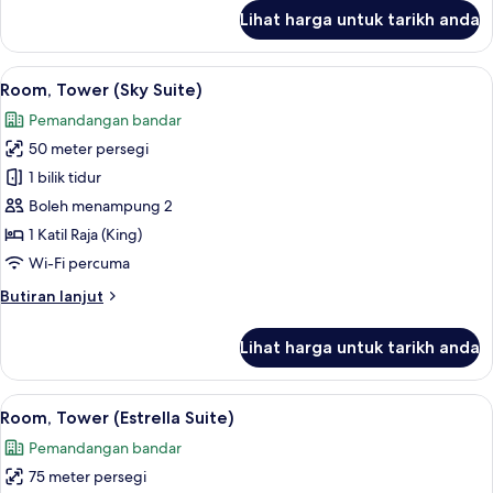
untuk
Lihat harga untuk tarikh anda
Executive
Room,
Bathtub
Lihat
Room, Tower (Sky Suite) | Peralatan t
8
(Suite)
Room, Tower (Sky Suite)
semua
Pemandangan bandar
foto
50 meter persegi
untuk
Room,
1 bilik tidur
Tower
Boleh menampung 2
(Sky
1 Katil Raja (King)
Suite)
Wi-Fi percuma
Butiran
Butiran lanjut
selanjutnya
untuk
Lihat harga untuk tarikh anda
Room,
Tower
(Sky
Lihat
Room, Tower (Estrella Suite) | Kolam 
9
Suite)
Room, Tower (Estrella Suite)
semua
Pemandangan bandar
foto
75 meter persegi
untuk