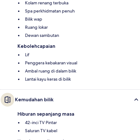
Kolam renang terbuka
Spa perkhidmatan penuh
Bilik wap
Ruang lokar
Dewan sambutan
Kebolehcapaian
Lif
Penggera kebakaran visual
Ambal ruang di dalam bilik
Lantai kayu keras di bilik
Kemudahan bilik
Hiburan sepanjang masa
42-inci TV Pintar
Saluran TV kabel