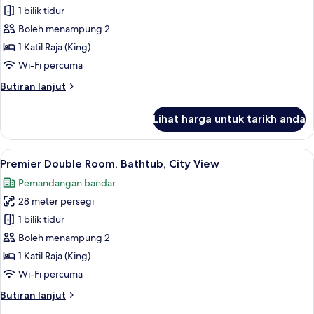
Deluxe
1 bilik tidur
Double
Boleh menampung 2
Room,
1 Katil Raja (King)
City
Wi-Fi percuma
View
Butiran
Butiran lanjut
selanjutnya
untuk
Lihat harga untuk tarikh anda
Deluxe
Double
Room,
Lihat
Premier Double Room, Bathtub, City V
9
City
Premier Double Room, Bathtub, City View
semua
View
Pemandangan bandar
foto
28 meter persegi
untuk
Premier
1 bilik tidur
Double
Boleh menampung 2
Room,
1 Katil Raja (King)
Bathtub,
Wi-Fi percuma
City
Butiran
Butiran lanjut
View
selanjutnya