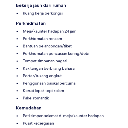
Bekerja jauh dari rumah
Ruang kerja berkongsi
Perkhidmatan
Meja/kaunter hadapan 24 jam
Perkhidmatan rencam
Bantuan pelancongan/tiket
Perkhidmatan pencucian kering/dobi
Tempat simpanan bagasi
Kakitangan berbilang bahasa
Porter/tukang angkut
Penggunaan basikal percuma
Kerusi lepak tepi kolam
Pakej romantik
Kemudahan
Peti simpan selamat di meja/kaunter hadapan
Pusat kecergasan