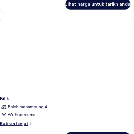
untuk
Lihat harga untuk tarikh anda
Bilik
Bilik
Boleh menampung 4
Wi-Fi percuma
Butiran
Butiran lanjut
selanjutnya
untuk