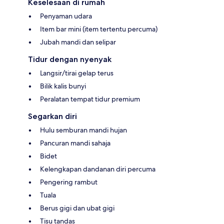
Keselesaan di rumah
Penyaman udara
Item bar mini (item tertentu percuma)
Jubah mandi dan selipar
Tidur dengan nyenyak
Langsir/tirai gelap terus
Bilik kalis bunyi
Peralatan tempat tidur premium
Segarkan diri
Hulu semburan mandi hujan
Pancuran mandi sahaja
Bidet
Kelengkapan dandanan diri percuma
Pengering rambut
Tuala
Berus gigi dan ubat gigi
Tisu tandas