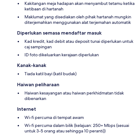
Kakitangan meja hadapan akan menyambut tetamu ketika
ketibaan di hartanah
Maklumat yang disediakan oleh pihak hartanah mungkin
diterjemahkan menggunakan alat terjemahan automatik
Diperlukan semasa mendaftar masuk
Kad kredit, kad debit atau deposit tunai diperlukan untuk
caj sampingan
ID foto dikeluarkan kerajaan diperlukan
Kanak-kanak
Tiada katil bayi (katil budak)
Haiwan peliharaan
Haiwan kesayangan atau haiwan perkhidmatan tidak
dibenarkan
Internet
Wi-fi percuma di tempat awam
Wi-fi percuma dalam bilik (kelajuan: 250+ Mbps (sesuai
untuk 3-5 orang atau sehingga 10 peranti))