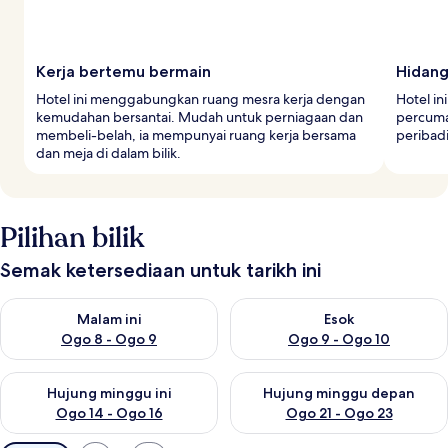
Kerja bertemu bermain
Hidan
Hotel ini menggabungkan ruang mesra kerja dengan
Hotel in
kemudahan bersantai. Mudah untuk perniagaan dan
percuma
membeli-belah, ia mempunyai ruang kerja bersama
peribadi
dan meja di dalam bilik.
Pilihan bilik
Semak ketersediaan untuk tarikh ini
Semak ketersediaan untuk malam ini Ogo 8 - Ogo 9
Semak ketersediaan untuk es
Malam ini
Esok
Ogo 8 - Ogo 9
Ogo 9 - Ogo 10
Semak ketersediaan untuk hujung minggu ini Ogo 14 - Ogo 16
Semak ketersediaan untuk hu
Hujung minggu ini
Hujung minggu depan
Ogo 14 - Ogo 16
Ogo 21 - Ogo 23