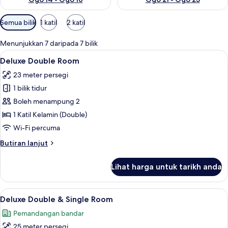
Penapis
Semua bilik
1 katil
2 katil
yang
tersedia
Menunjukkan 7 daripada 7 bilik
untuk
Lihat
Deluxe Double Room | Peralatan tempat
12
Deluxe Double Room
bilik
semua
23 meter persegi
foto
1 bilik tidur
untuk
Deluxe
Boleh menampung 2
Double
1 Katil Kelamin (Double)
Room
Wi-Fi percuma
Butiran
Butiran lanjut
selanjutnya
untuk
Lihat harga untuk tarikh anda
Deluxe
Double
Room
Lihat
Pemandangan dari bilik
9
Deluxe Double & Single Room
semua
Pemandangan bandar
foto
25 meter persegi