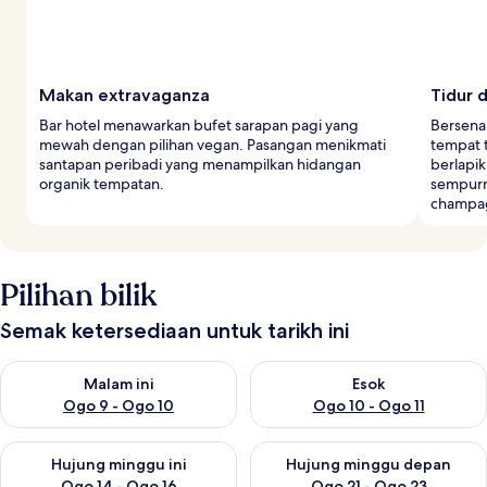
Makan extravaganza
Tidur
Bar hotel menawarkan bufet sarapan pagi yang
Bersena
mewah dengan pilihan vegan. Pasangan menikmati
tempat t
santapan peribadi yang menampilkan hidangan
berlapi
organik tempatan.
sempurn
champa
Pilihan bilik
Semak ketersediaan untuk tarikh ini
Semak ketersediaan untuk malam ini Ogo 9 - Ogo 10
Semak ketersediaan untuk eso
Malam ini
Esok
Ogo 9 - Ogo 10
Ogo 10 - Ogo 11
Semak ketersediaan untuk hujung minggu ini Ogo 14 - Ogo 16
Semak ketersediaan untuk hu
Hujung minggu ini
Hujung minggu depan
Ogo 14 - Ogo 16
Ogo 21 - Ogo 23