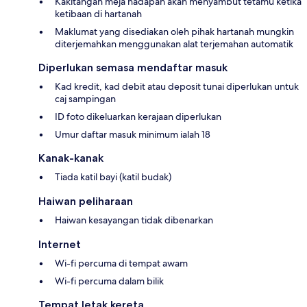
Kakitangan meja hadapan akan menyambut tetamu ketika
ketibaan di hartanah
Maklumat yang disediakan oleh pihak hartanah mungkin
diterjemahkan menggunakan alat terjemahan automatik
Diperlukan semasa mendaftar masuk
Kad kredit, kad debit atau deposit tunai diperlukan untuk
caj sampingan
ID foto dikeluarkan kerajaan diperlukan
Umur daftar masuk minimum ialah 18
Kanak-kanak
Tiada katil bayi (katil budak)
Haiwan peliharaan
Haiwan kesayangan tidak dibenarkan
Internet
Wi-fi percuma di tempat awam
Wi-fi percuma dalam bilik
Tempat letak kereta