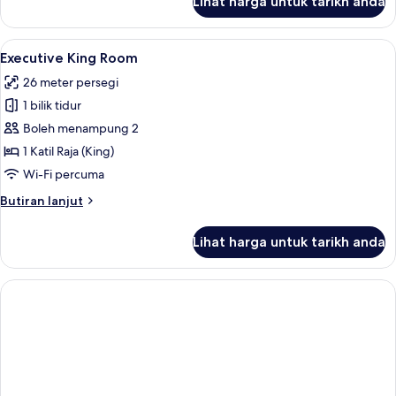
Lihat harga untuk tarikh anda
Deluxe
Double
Double
Lihat
Executive King Room | Peralatan tempa
8
Room
Executive King Room
semua
26 meter persegi
foto
1 bilik tidur
untuk
Executive
Boleh menampung 2
King
1 Katil Raja (King)
Room
Wi-Fi percuma
Butiran
Butiran lanjut
selanjutnya
untuk
Lihat harga untuk tarikh anda
Executive
King
Room