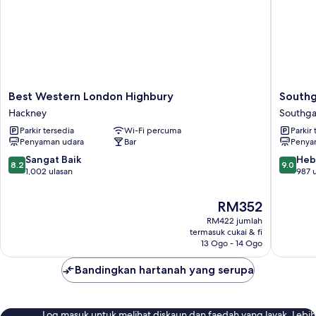
Best
Southga
Best Western London Highbury
Southg
Western
Hotel
Hackney
Southga
London
London
Parkir tersedia
Wi-Fi percuma
Parkir 
Highbury
Southga
Penyaman udara
Bar
Penya
Hackney
8.2
9.0
Sangat Baik
Heb
8.2
9.0
daripada
daripad
1,002 ulasan
987 
10,
10,
Sangat
Hebat,
Harga
RM352
Baik,
987
ialah
RM422 jumlah
1,002
ulasan
RM352
termasuk cukai & fi
ulasan
13 Ogo - 14 Ogo
Bandingkan hartanah yang serupa
Log masuk untuk melihat diskaun dan faedah yang layak. Lebih