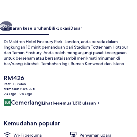
Finsbury
Park,
London
belumnya
Seterusnya
26+
Gambaran keseluruhan
Bilik
Lokasi
Dasar
Di Maldron Hotel Finsbury Park, London, anda berada dalam
lingkungan 10 minit pemanduan dari Stadium Tottenham Hotspur
dan Taman Finsbury. Anda boleh mengunjungi pusat kecergasan
untuk bersenam atau bersantai sambil menikmati minuman di
bar/ruang istirahat. Tambahan lagi, Rumah Kenwood dan Istana
Alexandra hanya mengambil masa yang singkat untuk tiba dengan
menaiki kenderaan. Katil yang selesa dan kakitangan mendapat
Harga
RM426
pujian daripada pengembara lain. Hartanah ini terletak berdekatan
semasa
RM511 jumlah
dengan pengangkutan awam: jarak Stesen Bawah Tanah Arsenal
ialah
termasuk cukai & fi
ialah 11 minit dan Stesen Bawah Tanah Manor House ialah 15 minit.
Perpustakaan
RM426
23 Ogo - 24 Ogo
Ulasan
Cemerlang
8.8
Lihat kesemua 1,313 ulasan
8.8 daripada 10
Kemudahan popular
Wi-Fi percuma
Penyaman udara