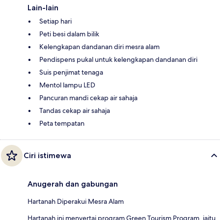
Lain-lain
Setiap hari
Peti besi dalam bilik
Kelengkapan dandanan diri mesra alam
Pendispens pukal untuk kelengkapan dandanan diri
Suis penjimat tenaga
Mentol lampu LED
Pancuran mandi cekap air sahaja
Tandas cekap air sahaja
Peta tempatan
Ciri istimewa
Anugerah dan gabungan
Hartanah Diperakui Mesra Alam
Hartanah ini menyertai program Green Tourism Program, iaitu