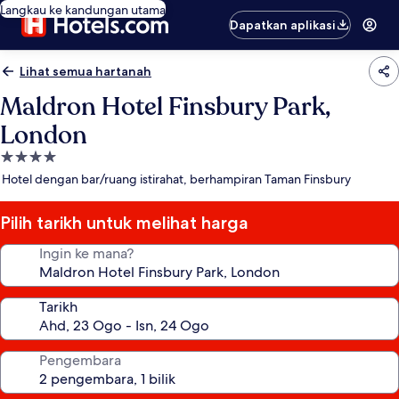
Langkau ke kandungan utama
Dapatkan aplikasi
Lihat semua hartanah
Maldron Hotel Finsbury Park,
London
Hartanah
4.0
Hotel dengan bar/ruang istirahat, berhampiran Taman Finsbury
bintang
Pilih tarikh untuk melihat harga
Ingin ke mana?
Tarikh
Pengembara