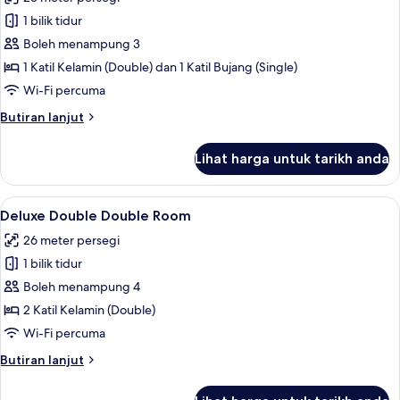
untuk
Deluxe
1 bilik tidur
Double
Boleh menampung 3
&
1 Katil Kelamin (Double) dan 1 Katil Bujang (Single)
Single
Wi-Fi percuma
Room
Butiran
Butiran lanjut
selanjutnya
untuk
Lihat harga untuk tarikh anda
Deluxe
Double
&
Lihat
Pemandangan dari bilik
7
Single
Deluxe Double Double Room
semua
Room
26 meter persegi
foto
1 bilik tidur
untuk
Deluxe
Boleh menampung 4
Double
2 Katil Kelamin (Double)
Double
Wi-Fi percuma
Room
Butiran
Butiran lanjut
selanjutnya
untuk