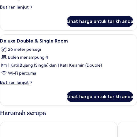
Room
Butiran
Butiran lanjut
selanjutnya
untuk
Lihat harga untuk tarikh anda
Deluxe
Double
Room
Lihat
Peralatan tempat tidur hipoalergenik, 
1
Deluxe Double & Single Room
semua
26 meter persegi
foto
Boleh menampung 4
untuk
Deluxe
1 Katil Bujang (Single) dan 1 Katil Kelamin (Double)
Double
Wi-Fi percuma
&
Butiran
Butiran lanjut
Single
selanjutnya
Room
untuk
Lihat harga untuk tarikh anda
Deluxe
Double
&
Hartanah serupa
Single
Room
Best Western London Highbury
Southga