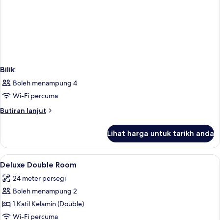
Bilik
Boleh menampung 4
Wi-Fi percuma
Butiran
Butiran lanjut
selanjutnya
untuk
Lihat harga untuk tarikh anda
Bilik
Lihat
Peralatan tempat tidur hipoalergenik, 
3
Deluxe Double Room
semua
24 meter persegi
foto
Boleh menampung 2
untuk
Deluxe
1 Katil Kelamin (Double)
Double
Wi-Fi percuma