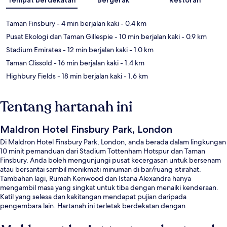
Taman Finsbury
- 4 min berjalan kaki
- 0.4 km
Pusat Ekologi dan Taman Gillespie
- 10 min berjalan kaki
- 0.9 km
Stadium Emirates
- 12 min berjalan kaki
- 1.0 km
Taman Clissold
- 16 min berjalan kaki
- 1.4 km
Highbury Fields
- 18 min berjalan kaki
- 1.6 km
Tentang hartanah ini
Maldron Hotel Finsbury Park, London
Di Maldron Hotel Finsbury Park, London, anda berada dalam lingkungan
10 minit pemanduan dari Stadium Tottenham Hotspur dan Taman
Finsbury. Anda boleh mengunjungi pusat kecergasan untuk bersenam
atau bersantai sambil menikmati minuman di bar/ruang istirahat.
Tambahan lagi, Rumah Kenwood dan Istana Alexandra hanya
mengambil masa yang singkat untuk tiba dengan menaiki kenderaan.
Katil yang selesa dan kakitangan mendapat pujian daripada
pengembara lain. Hartanah ini terletak berdekatan dengan
pengangkutan awam: jarak Stesen Bawah Tanah Arsenal ialah 11 minit
dan Stesen Bawah Tanah Manor House ialah 15 minit.