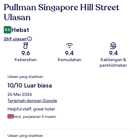
Pullman Singapore Hill Street
Ulasan
Ulasan
Hebat
9.0
269 ulasan
9.6
9.4
9.4
Kebersihan
Kemudahan
Kakitangan &
perkhidmatan
Ulasan
Ulasan yang disahkan
10/10 Luar biasa
26 Mei 2026
Terjemah dengan Google
Helpful staff, great hotel
Nick, perjalanan 5 malam
Ulasan yang disahkan