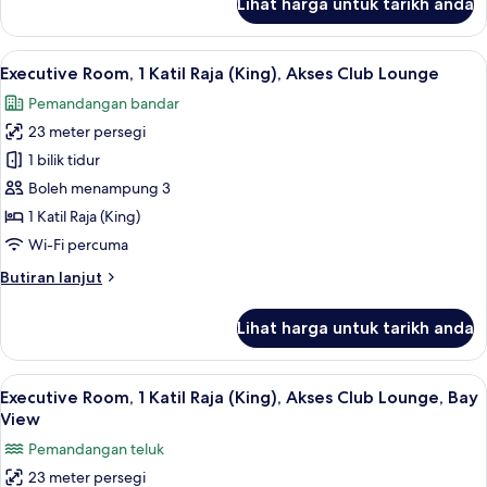
Lihat harga untuk tarikh anda
Deluxe
Room,
2
Lihat
Bar mini, peti besi dalam bilik, meja, la
7
Katil
Executive Room, 1 Katil Raja (King), Akses Club Lounge
semua
Bujang
Pemandangan bandar
(Single)
foto
23 meter persegi
untuk
Executive
1 bilik tidur
Room,
Boleh menampung 3
1
1 Katil Raja (King)
Katil
Wi-Fi percuma
Raja
Butiran
Butiran lanjut
(King),
selanjutnya
Akses
untuk
Lihat harga untuk tarikh anda
Club
Executive
Room,
Lounge
1
Lihat
Bar mini, peti besi dalam bilik, meja, la
6
Katil
Executive Room, 1 Katil Raja (King), Akses Club Lounge, Bay
semua
Raja
View
(King),
foto
Pemandangan teluk
Akses
untuk
Club
23 meter persegi
Executive