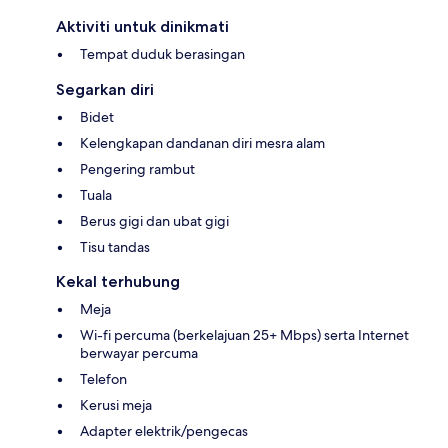
Aktiviti untuk dinikmati
Tempat duduk berasingan
Segarkan diri
Bidet
Kelengkapan dandanan diri mesra alam
Pengering rambut
Tuala
Berus gigi dan ubat gigi
Tisu tandas
Kekal terhubung
Meja
Wi-fi percuma (berkelajuan 25+ Mbps) serta Internet
berwayar percuma
Telefon
Kerusi meja
Adapter elektrik/pengecas