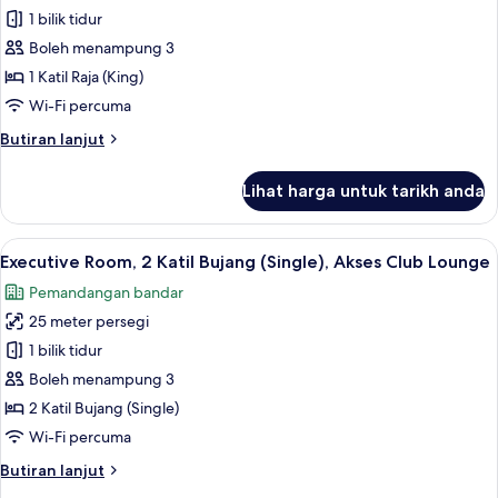
Lounge
1 bilik tidur
Room,
1
Boleh menampung 3
Katil
1 Katil Raja (King)
Raja
Wi-Fi percuma
(King),
Butiran
Butiran lanjut
Akses
selanjutnya
Club
untuk
Lihat harga untuk tarikh anda
Executive
Lounge,
Room,
Bay
1
Lihat
Bar mini, peti besi dalam bilik, meja, la
View
6
Katil
Executive Room, 2 Katil Bujang (Single), Akses Club Lounge
semua
Raja
Pemandangan bandar
(King),
foto
Akses
25 meter persegi
untuk
Club
Executive
1 bilik tidur
Lounge,
Room,
Bay
Boleh menampung 3
View
2
2 Katil Bujang (Single)
Katil
Wi-Fi percuma
Bujang
Butiran
Butiran lanjut
(Single),
selanjutnya