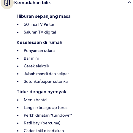
Kemudahan bilik
Hiburan sepanjang masa
50-inci TV Pintar
Saluran TV digital
Keselesaan di rumah
Penyaman udara
Bar mini
Cerek elektrik
Jubah mandi dan selipar
Seterika/papan seterika
Tidur dengan nyenyak
Menu bantal
Langsir/tirai gelap terus
Perkhidmatan "turndown"
Katil bayi (percuma)
Cadar katil disediakan