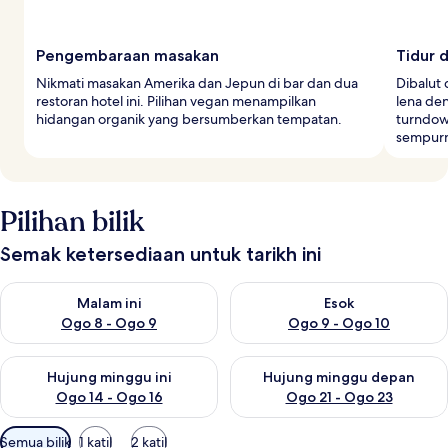
Pengembaraan masakan
Tidur
Nikmati masakan Amerika dan Jepun di bar dan dua
Dibalut
restoran hotel ini. Pilihan vegan menampilkan
lena de
hidangan organik yang bersumberkan tempatan.
turndow
sempur
Pilihan bilik
Semak ketersediaan untuk tarikh ini
Semak ketersediaan untuk malam ini Ogo 8 - Ogo 9
Semak ketersediaan untuk es
Malam ini
Esok
Ogo 8 - Ogo 9
Ogo 9 - Ogo 10
Semak ketersediaan untuk hujung minggu ini Ogo 14 - Ogo 16
Semak ketersediaan untuk hu
Hujung minggu ini
Hujung minggu depan
Ogo 14 - Ogo 16
Ogo 21 - Ogo 23
Penapis
Semua bilik
1 katil
2 katil