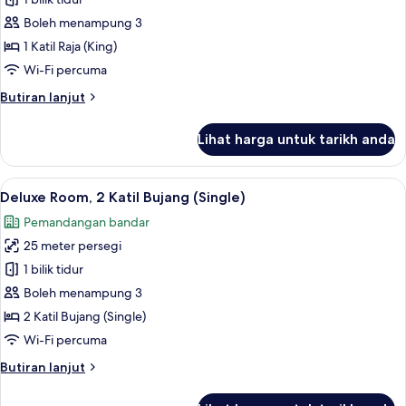
Deluxe
Room,
Boleh menampung 3
1
1 Katil Raja (King)
Katil
Wi-Fi percuma
Raja
Butiran
Butiran lanjut
(King),
selanjutnya
Bay
untuk
Lihat harga untuk tarikh anda
View
Deluxe
Room,
1
Lihat
Bar mini, peti besi dalam bilik, meja, la
5
Katil
Deluxe Room, 2 Katil Bujang (Single)
semua
Raja
Pemandangan bandar
(King),
foto
Bay
25 meter persegi
untuk
View
Deluxe
1 bilik tidur
Room,
Boleh menampung 3
2
2 Katil Bujang (Single)
Katil
Wi-Fi percuma
Bujang
Butiran
Butiran lanjut
(Single)
selanjutnya
untuk