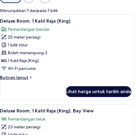
yang
tersedia
Menunjukkan 7 daripada 7 bilik
untuk
Lihat
Bar mini, peti besi dalam bilik, meja, la
5
Deluxe Room, 1 Katil Raja (King)
bilik
semua
Pemandangan bandar
foto
25 meter persegi
untuk
Deluxe
1 bilik tidur
Room,
Boleh menampung 3
1
1 Katil Raja (King)
Katil
Wi-Fi percuma
Raja
Butiran
Butiran lanjut
(King)
selanjutnya
untuk
Lihat harga untuk tarikh anda
Deluxe
Room,
1
Lihat
Bar mini, peti besi dalam bilik, meja, la
6
Katil
Deluxe Room, 1 Katil Raja (King), Bay View
semua
Raja
Pemandangan teluk
(King)
foto
23 meter persegi
untuk
1 bilik tidur