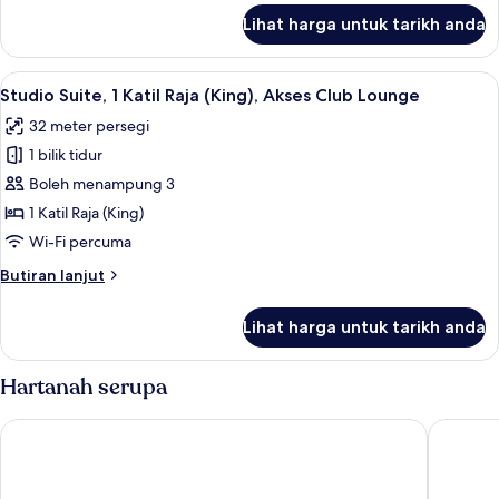
Akses
untuk
Lihat harga untuk tarikh anda
Club
Executive
Room,
Lounge
2
Lihat
Studio Suite, 1 Katil Raja (King), Akses 
10
Katil
Studio Suite, 1 Katil Raja (King), Akses Club Lounge
semua
Bujang
32 meter persegi
(Single),
foto
Akses
1 bilik tidur
untuk
Club
Studio
Boleh menampung 3
Lounge
Suite,
1 Katil Raja (King)
1
Wi-Fi percuma
Katil
Butiran
Butiran lanjut
Raja
selanjutnya
(King),
untuk
Lihat harga untuk tarikh anda
Studio
Akses
Suite,
Club
1
Hartanah serupa
Lounge
Katil
Raja
Pan Pacific Singapore
Swissote
(King),
Akses
Club
Lounge