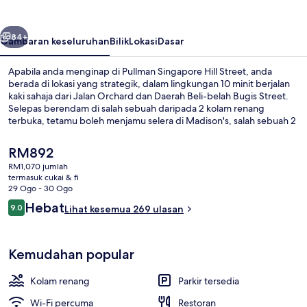
Street
belumnya
Seterusnya
84+
Gambaran keseluruhan
Bilik
Lokasi
Dasar
Apabila anda menginap di Pullman Singapore Hill Street, anda
berada di lokasi yang strategik, dalam lingkungan 10 minit berjalan
kaki sahaja dari Jalan Orchard dan Daerah Beli-belah Bugis Street.
Selepas berendam di salah sebuah daripada 2 kolam renang
terbuka, tetamu boleh menjamu selera di Madison's, salah sebuah 2
restoran, yang menyajikan masakan Amerika dan dibuka untuk
sarapan, makan tengah hari dan makan malam. Sorotan lain di hotel
Harga
RM892
mewah ini termasuk bar tepi kolam, pusat kecergasan, dan kolam
semasa
RM1,070 jumlah
kanak-kanak. Pengembara lain memuji tentang kakitangan.
ialah
termasuk cukai & fi
Pengangkutan awam terletak berdekatan: jarak Stesen City Hall
2 kolam renang terbuka, kabana per
RM892
29 Ogo - 30 Ogo
ialah 3 minit dan Stesen Bras Basah ialah 6 minit.
Ulasan
Hebat
9.0
Lihat kesemua 269 ulasan
9.0 daripada 10
Kemudahan popular
Kolam renang
Parkir tersedia
Wi-Fi percuma
Restoran