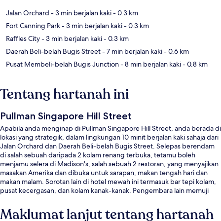
Jalan Orchard
- 3 min berjalan kaki
- 0.3 km
Fort Canning Park
- 3 min berjalan kaki
- 0.3 km
Raffles City
- 3 min berjalan kaki
- 0.3 km
Daerah Beli-belah Bugis Street
- 7 min berjalan kaki
- 0.6 km
Pusat Membeli-belah Bugis Junction
- 8 min berjalan kaki
- 0.8 km
Tentang hartanah ini
Pullman Singapore Hill Street
Apabila anda menginap di Pullman Singapore Hill Street, anda berada di
lokasi yang strategik, dalam lingkungan 10 minit berjalan kaki sahaja dari
Jalan Orchard dan Daerah Beli-belah Bugis Street. Selepas berendam
di salah sebuah daripada 2 kolam renang terbuka, tetamu boleh
menjamu selera di Madison's, salah sebuah 2 restoran, yang menyajikan
masakan Amerika dan dibuka untuk sarapan, makan tengah hari dan
makan malam. Sorotan lain di hotel mewah ini termasuk bar tepi kolam,
pusat kecergasan, dan kolam kanak-kanak. Pengembara lain memuji
tentang kakitangan. Pengangkutan awam terletak berdekatan: jarak
Stesen City Hall ialah 3 minit dan Stesen Bras Basah ialah 6 minit.
Maklumat lanjut tentang hartanah