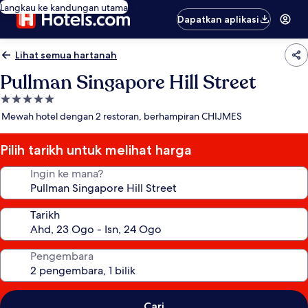
Langkau ke kandungan utama
Dapatkan aplikasi
Lihat semua hartanah
Pullman Singapore Hill Street
Hartanah
5.0
Mewah hotel dengan 2 restoran, berhampiran CHIJMES
bintang
Pilih tarikh untuk melihat harga
Ingin ke mana?
Tarikh
Pengembara
Cari