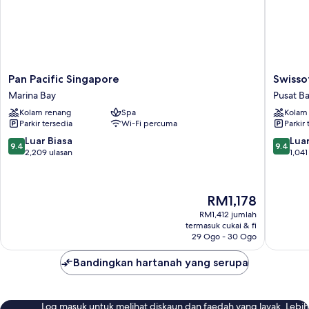
Pan
Swissote
Pan Pacific Singapore
Swisso
Pacific
The
Marina Bay
Pusat B
Singapore
Stamfor
Kolam renang
Spa
Kolam
Marina
Singapo
Parkir tersedia
Wi-Fi percuma
Parkir 
Bay
Pusat
Bandar
9.4
9.4
Luar Biasa
Luar
9.4
9.4
Singapu
daripada
daripad
2,209 ulasan
1,041
10,
10,
Luar
Luar
Biasa,
Biasa,
Harga
RM1,178
2,209
1,041
ialah
ulasan
ulasan
RM1,412 jumlah
RM1,178
termasuk cukai & fi
29 Ogo - 30 Ogo
Bandingkan hartanah yang serupa
Log masuk untuk melihat diskaun dan faedah yang layak. Lebih