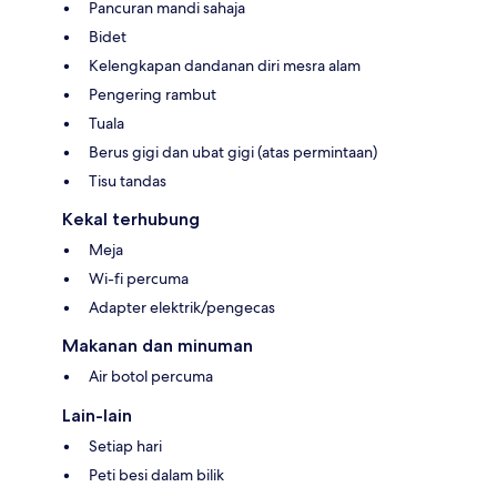
Pancuran mandi sahaja
Bidet
Kelengkapan dandanan diri mesra alam
Pengering rambut
Tuala
Berus gigi dan ubat gigi (atas permintaan)
Tisu tandas
Kekal terhubung
Meja
Wi-fi percuma
Adapter elektrik/pengecas
Makanan dan minuman
Air botol percuma
Lain-lain
Setiap hari
Peti besi dalam bilik