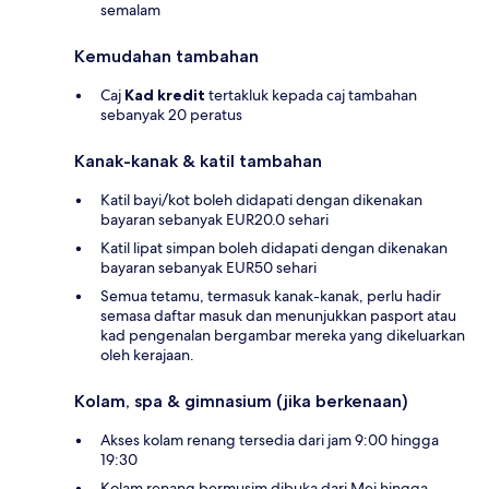
semalam
Kemudahan tambahan
Caj
Kad kredit
tertakluk kepada caj tambahan
sebanyak 20 peratus
Kanak-kanak & katil tambahan
Katil bayi/kot boleh didapati dengan dikenakan
bayaran sebanyak EUR20.0 sehari
Katil lipat simpan boleh didapati dengan dikenakan
bayaran sebanyak EUR50 sehari
Semua tetamu, termasuk kanak-kanak, perlu hadir
semasa daftar masuk dan menunjukkan pasport atau
kad pengenalan bergambar mereka yang dikeluarkan
oleh kerajaan.
Kolam, spa & gimnasium (jika berkenaan)
Akses kolam renang tersedia dari jam 9:00 hingga
19:30
Kolam renang bermusim dibuka dari Mei hingga