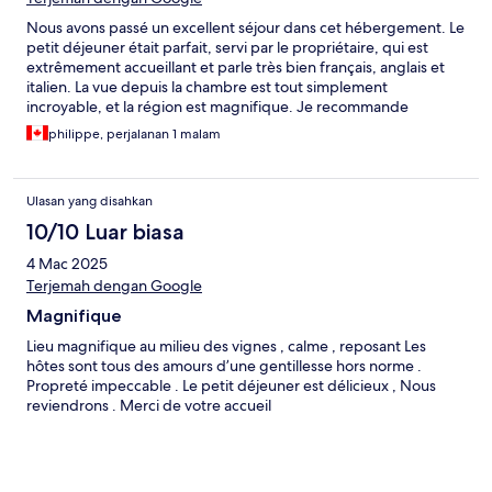
Nous avons passé un excellent séjour dans cet hébergement. Le
petit déjeuner était parfait, servi par le propriétaire, qui est
extrêmement accueillant et parle très bien français, anglais et
italien. La vue depuis la chambre est tout simplement
incroyable, et la région est magnifique. Je recommande
vivement cet endroit à tous ceux qui souhaitent passer un
philippe, perjalanan 1 malam
moment inoubliable.
Ulasan yang disahkan
10/10 Luar biasa
4 Mac 2025
Terjemah dengan Google
Magnifique
Lieu magnifique au milieu des vignes , calme , reposant Les
hôtes sont tous des amours d’une gentillesse hors norme .
Propreté impeccable . Le petit déjeuner est délicieux , Nous
reviendrons . Merci de votre accueil