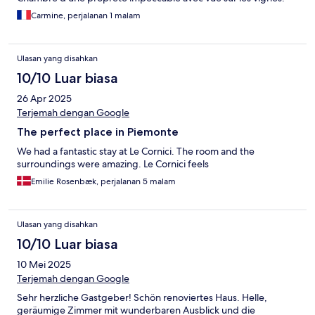
Petit-déjeuner fantastique composé de produits locaux. Ma
Carmine, perjalanan 1 malam
femme et moi avons hâte d'y retourner et de prolonger notre
séjour de quelques jours afin de profiter pleinement de cet
hébergement fabuleux et de la splendide région de Lanche,
Ulasan yang disahkan
dans le Piémont. Encore un grand merci ! Carmine
10/10 Luar biasa
26 Apr 2025
Terjemah dengan Google
The perfect place in Piemonte
We had a fantastic stay at Le Cornici. The room and the
surroundings were amazing. Le Cornici feels
Emilie Rosenbæk, perjalanan 5 malam
Ulasan yang disahkan
10/10 Luar biasa
10 Mei 2025
Terjemah dengan Google
Sehr herzliche Gastgeber! Schön renoviertes Haus. Helle,
geräumige Zimmer mit wunderbaren Ausblick und die