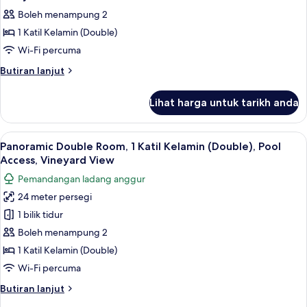
foto
Boleh menampung 2
untuk
1 Katil Kelamin (Double)
Panoramic
Wi-Fi percuma
Double
Room,
Butiran
Butiran lanjut
selanjutnya
1
untuk
Double
Lihat harga untuk tarikh anda
Panoramic
Bed,
Double
Pool
Room,
Lihat
Panoramic Double Room, 1 Katil Kelami
10
1
Access,
Panoramic Double Room, 1 Katil Kelamin (Double), Pool
semua
Double
Access, Vineyard View
Vineyard
Bed,
foto
View
Pemandangan ladang anggur
Pool
untuk
Access,
24 meter persegi
Panoramic
Vineyard
1 bilik tidur
Double
View
Room,
Boleh menampung 2
1
1 Katil Kelamin (Double)
Katil
Wi-Fi percuma
Kelamin
Butiran
Butiran lanjut
(Double),
selanjutnya