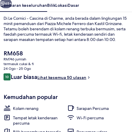
Charme
45+
Gambaran keseluruhan
Bilik
Lokasi
Dasar
Di Le Cornici - Cascina di Charme, anda berada dalam lingkungan 15
minit pemanduan dari Piazza Michele Ferrero dan Kastil Grinzane.
Tetamu boleh berendam di kolam renang terbuka bermusim, serta
faedah percuma termasuk Wi-fi, letak kenderaan sendiri dan
sarapan masakan tempatan setiap hari antara 8:00 dan 10:00.
Sorotan lain di rumah ladang mewah ini termasuk teres dan taman.
Harga
RM658
semasa
RM746 jumlah
ialah
termasuk cukai & fi
Panoramic Suite, 1 Bedroom, Pool Ac
RM658
24 Ogo - 25 Ogo
Ulasan
Luar biasa
10
Lihat kesemua 50 ulasan
10 daripada 10
Kemudahan popular
Kolam renang
Sarapan Percuma
Tempat letak kenderaan
Wi-Fi percuma
percuma