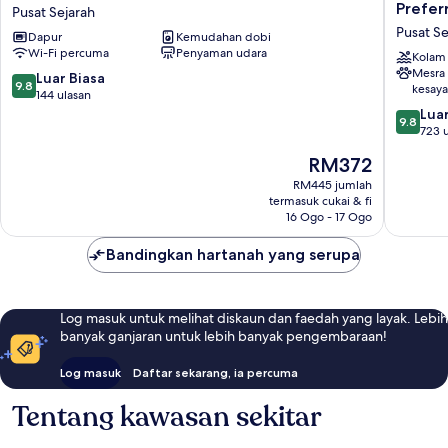
Mate
di
Prefer
Pusat Sejarah
Torino
Piemont
Pusat Se
Dapur
Kemudahan dobi
Centro
|
Wi-Fi percuma
Penyaman udara
Pusat
UNA
Kolam
Mesra
Sejarah
Esperie
9.8
Luar Biasa
9.8
kesay
|
daripada
144 ulasan
Preferr
10,
9.8
Luar
9.8
Hotels
Luar
daripad
723 
and
Biasa,
10,
Harga
RM372
Resorts
144
Luar
ialah
Pusat
ulasan
Biasa,
RM445 jumlah
RM372
termasuk cukai & fi
Sejarah
723
16 Ogo - 17 Ogo
ulasan
Bandingkan hartanah yang serupa
Log masuk untuk melihat diskaun dan faedah yang layak. Lebih
banyak ganjaran untuk lebih banyak pengembaraan!
Log masuk
Daftar sekarang, ia percuma
Tentang kawasan sekitar