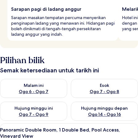
Sarapan pagi di ladang anggur
Melari
Sarapan masakan tempatan percuma menyerikan
Hotel i
penginapan ladang yang menawan ini. Hidangan pagi
dengan 
boleh dinikmati di tengah-tengah persekitaran
yang se
ladang anggur yang indah.
Pilihan bilik
Semak ketersediaan untuk tarikh ini
Semak ketersediaan untuk malam ini Ogo 6 - Ogo 7
Semak ketersediaan untuk es
Malam ini
Esok
Ogo 6 - Ogo 7
Ogo 7 - Ogo 8
Semak ketersediaan untuk hujung minggu ini Ogo 7 - Ogo 9
Semak ketersediaan untuk hu
Hujung minggu ini
Hujung minggu depan
Ogo 7 - Ogo 9
Ogo 14 - Ogo 16
Lihat
Cadar Frette Itali, peralatan tempat 
10
Panoramic Double Room, 1 Double Bed, Pool Access,
semua
Vineyard View