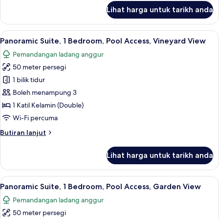
Pool
untuk
Lihat harga untuk tarikh anda
Panoramic
Access,
Double
Vineyard
Room,
Lihat
Panoramic Suite, 1 Bedroom, Pool Ac
View
10
1
Panoramic Suite, 1 Bedroom, Pool Access, Vineyard View
semua
Katil
Pemandangan ladang anggur
Kelamin
foto
(Double),
50 meter persegi
untuk
Pool
Panoramic
1 bilik tidur
Access,
Suite,
Vineyard
Boleh menampung 3
View
1
1 Katil Kelamin (Double)
Bedroom,
Wi-Fi percuma
Pool
Butiran
Butiran lanjut
Access,
selanjutnya
Vineyard
untuk
Lihat harga untuk tarikh anda
View
Panoramic
Suite,
1
Lihat
Panoramic Suite, 1 Bedroom, Pool Acces
8
Bedroom,
Panoramic Suite, 1 Bedroom, Pool Access, Garden View
semua
Pool
Pemandangan ladang anggur
Access,
foto
Vineyard
50 meter persegi
untuk