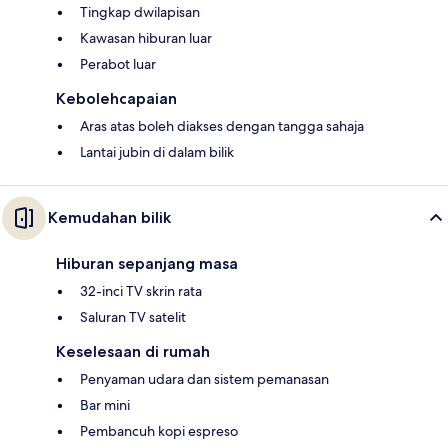
Tingkap dwilapisan
Kawasan hiburan luar
Perabot luar
Kebolehcapaian
Aras atas boleh diakses dengan tangga sahaja
Lantai jubin di dalam bilik
Kemudahan bilik
Hiburan sepanjang masa
32-inci TV skrin rata
Saluran TV satelit
Keselesaan di rumah
Penyaman udara dan sistem pemanasan
Bar mini
Pembancuh kopi espreso