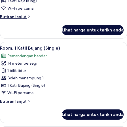
1 Katil Raja (King)
Raja
Wi-Fi percuma
(King)
Butiran
Butiran lanjut
(High
selanjutnya
Floor)
untuk
Lihat harga untuk tarikh anda
Room,
1
Katil
Lihat
Room, 1 Katil Bujang (Single) | Peralat
14
Raja
Room, 1 Katil Bujang (Single)
semua
(King)
Pemandangan bandar
(High
foto
Floor)
14 meter persegi
untuk
Room,
1 bilik tidur
1
Boleh menampung 1
Katil
1 Katil Bujang (Single)
Bujang
Wi-Fi percuma
(Single)
Butiran
Butiran lanjut
selanjutnya
untuk
Lihat harga untuk tarikh anda
Room,
1
Katil