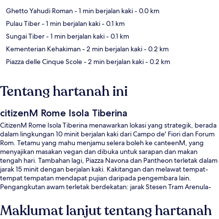
Ghetto Yahudi Roman
- 1 min berjalan kaki
- 0.0 km
Pulau Tiber
- 1 min berjalan kaki
- 0.1 km
Sungai Tiber
- 1 min berjalan kaki
- 0.1 km
Kementerian Kehakiman
- 2 min berjalan kaki
- 0.2 km
Piazza delle Cinque Scole
- 2 min berjalan kaki
- 0.2 km
Tentang hartanah ini
citizenM Rome Isola Tiberina
CitizenM Rome Isola Tiberina menawarkan lokasi yang strategik, berada
dalam lingkungan 10 minit berjalan kaki dari Campo de' Fiori dan Forum
Rom. Tetamu yang mahu menjamu selera boleh ke canteenM, yang
menyajikan masakan vegan dan dibuka untuk sarapan dan makan
tengah hari. Tambahan lagi, Piazza Navona dan Pantheon terletak dalam
jarak 15 minit dengan berjalan kaki. Kakitangan dan melawat tempat-
tempat tempatan mendapat pujian daripada pengembara lain.
Pengangkutan awam terletak berdekatan: jarak Stesen Tram Arenula-
Min. G. Giustizia ialah 3 minit dan Belli Perhentian Trem ialah 4 minit.
Maklumat lanjut tentang hartanah