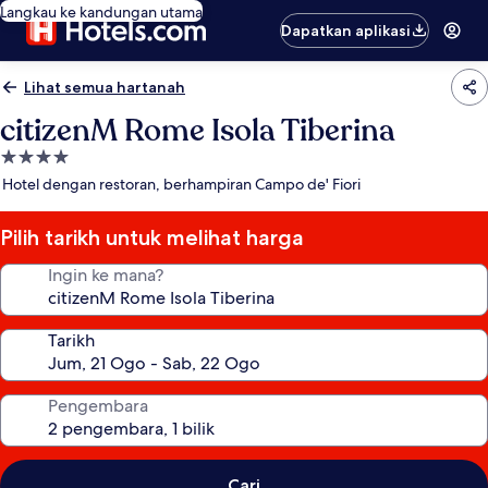
Langkau ke kandungan utama
Dapatkan aplikasi
Lihat semua hartanah
citizenM Rome Isola Tiberina
Hartanah
4.0
Hotel dengan restoran, berhampiran Campo de' Fiori
bintang
Pilih tarikh untuk melihat harga
Ingin ke mana?
Tarikh
Pengembara
Cari