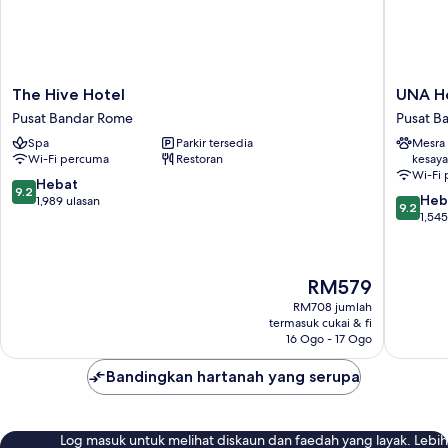
The
UNA
The Hive Hotel
UNA H
Hive
Hotels
Pusat Bandar Rome
Pusat B
Hotel
Decò
Spa
Parkir tersedia
Mesra
Pusat
Roma
Wi-Fi percuma
Restoran
kesay
Bandar
Pusat
Wi-Fi
Rome
Bandar
9.2
Hebat
9.2
9.2
Rome
Heb
daripada
1,989 ulasan
9.2
daripad
1,545
10,
10,
Hebat,
Hebat,
1,989
1,545
ulasan
Harga
RM579
ulasan
ialah
RM708 jumlah
RM579
termasuk cukai & fi
16 Ogo - 17 Ogo
Bandingkan hartanah yang serupa
Log masuk untuk melihat diskaun dan faedah yang layak. Lebih