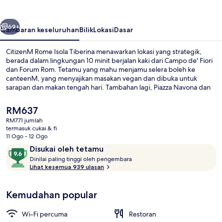
Tiberina
belumnya
Seterusnya
69+
Gambaran keseluruhan
Bilik
Lokasi
Dasar
CitizenM Rome Isola Tiberina menawarkan lokasi yang strategik,
berada dalam lingkungan 10 minit berjalan kaki dari Campo de' Fiori
dan Forum Rom. Tetamu yang mahu menjamu selera boleh ke
canteenM, yang menyajikan masakan vegan dan dibuka untuk
sarapan dan makan tengah hari. Tambahan lagi, Piazza Navona dan
Pantheon terletak dalam jarak 15 minit dengan berjalan kaki.
Kakitangan dan melawat tempat-tempat tempatan mendapat
Harga
RM637
pujian daripada pengembara lain. Pengangkutan awam terletak
semasa
RM771 jumlah
berdekatan: jarak Stesen Tram Arenula-Min. G. Giustizia ialah 3 minit
ialah
termasuk cukai & fi
dan Belli Perhentian Trem ialah 4 minit.
Teres atas bumbung
RM637
11 Ogo - 12 Ogo
Ulasan
9.6
Disukai oleh tetamu
D
daripada
Dinilai paling tinggi oleh pengembara
i
Lihat kesemua 939 ulasan
10,
n
Disukai
i
oleh
Kemudahan popular
l
tetamu
a
i
Wi-Fi percuma
Restoran