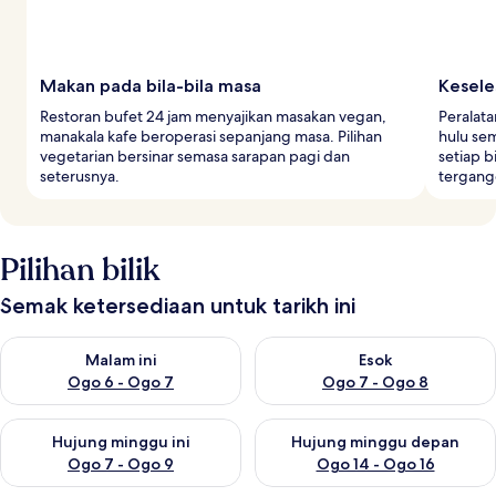
b
a
r
a
Makan pada bila-bila masa
Keseles
Restoran bufet 24 jam menyajikan masakan vegan,
Peralata
manakala kafe beroperasi sepanjang masa. Pilihan
hulu se
vegetarian bersinar semasa sarapan pagi dan
setiap b
seterusnya.
tergang
Pilihan bilik
Semak ketersediaan untuk tarikh ini
Semak ketersediaan untuk malam ini Ogo 6 - Ogo 7
Semak ketersediaan untuk es
Malam ini
Esok
Ogo 6 - Ogo 7
Ogo 7 - Ogo 8
Semak ketersediaan untuk hujung minggu ini Ogo 7 - Ogo 9
Semak ketersediaan untuk hu
Hujung minggu ini
Hujung minggu depan
Ogo 7 - Ogo 9
Ogo 14 - Ogo 16