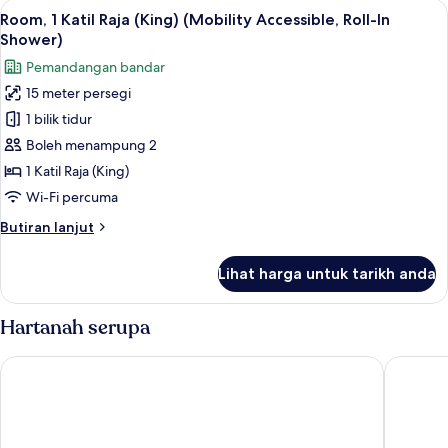
Lihat
Room, 1 Katil Raja (King) (Mobility Acc
10
Bujang
Room, 1 Katil Raja (King) (Mobility Accessible, Roll-In
semua
(Single)
Shower)
foto
Pemandangan bandar
untuk
15 meter persegi
Room,
1 bilik tidur
1
Katil
Boleh menampung 2
Raja
1 Katil Raja (King)
(King)
Wi-Fi percuma
(Mobility
Butiran
Butiran lanjut
Accessible,
selanjutnya
Roll-
untuk
Lihat harga untuk tarikh anda
Room,
In
1
Shower)
Katil
Hartanah serupa
Raja
(King)
The Hive Hotel
UNA Hot
(Mobility
Accessible,
Roll-
In
Shower)