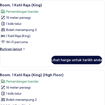
Lihat
Peralatan tempat tidur premium, tilam b
25
Room, 1 Katil Raja (King)
semua
Pemandangan bandar
foto
15 meter persegi
untuk
Room,
1 bilik tidur
1
Boleh menampung 2
Katil
1 Katil Raja (King)
Raja
Wi-Fi percuma
(King)
Butiran
Butiran lanjut
selanjutnya
untuk
Lihat harga untuk tarikh anda
Room,
1
Katil
Lihat
Peralatan tempat tidur premium, tilam b
25
Raja
Room, 1 Katil Raja (King) (High Floor)
semua
(King)
Pemandangan bandar
foto
16 meter persegi
untuk
Room,
1 bilik tidur
1
Boleh menampung 2
Katil