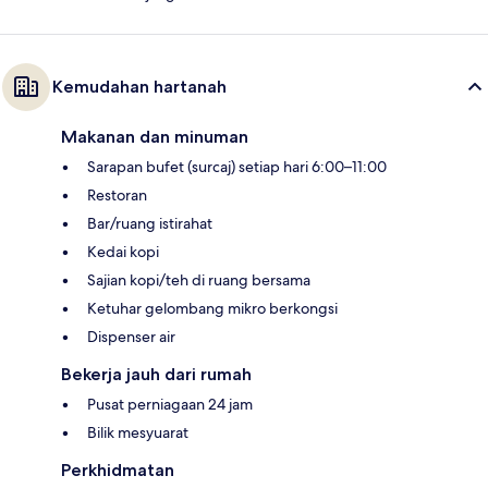
Kemudahan hartanah
Makanan dan minuman
Sarapan bufet (surcaj) setiap hari 6:00–11:00
Restoran
Bar/ruang istirahat
Kedai kopi
Sajian kopi/teh di ruang bersama
Ketuhar gelombang mikro berkongsi
Dispenser air
Bekerja jauh dari rumah
Pusat perniagaan 24 jam
Bilik mesyuarat
Perkhidmatan