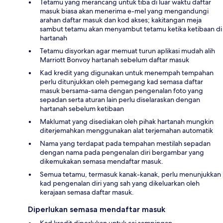
Tetamu yang merancang untuk tiba di luar waktu daftar
masuk biasa akan menerima e-mel yang mengandungi
arahan daftar masuk dan kod akses; kakitangan meja
sambut tetamu akan menyambut tetamu ketika ketibaan di
hartanah
Tetamu disyorkan agar memuat turun aplikasi mudah alih
Marriott Bonvoy hartanah sebelum daftar masuk
Kad kredit yang digunakan untuk menempah tempahan
perlu ditunjukkan oleh pemegang kad semasa daftar
masuk bersama-sama dengan pengenalan foto yang
sepadan serta aturan lain perlu diselaraskan dengan
hartanah sebelum ketibaan
Maklumat yang disediakan oleh pihak hartanah mungkin
diterjemahkan menggunakan alat terjemahan automatik
Nama yang terdapat pada tempahan mestilah sepadan
dengan nama pada pengenalan diri bergambar yang
dikemukakan semasa mendaftar masuk.
Semua tetamu, termasuk kanak-kanak, perlu menunjukkan
kad pengenalan diri yang sah yang dikeluarkan oleh
kerajaan semasa daftar masuk.
Diperlukan semasa mendaftar masuk
Kad kredit diperlukan untuk caj sampingan