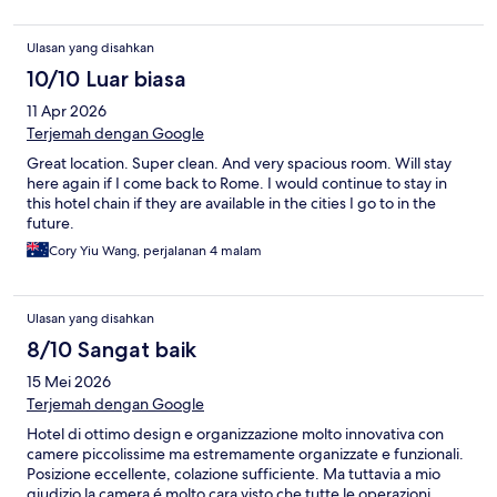
Ulasan yang disahkan
10/10 Luar biasa
11 Apr 2026
Terjemah dengan Google
Great location. Super clean. And very spacious room. Will stay
here again if I come back to Rome. I would continue to stay in
this hotel chain if they are available in the cities I go to in the
future.
Cory Yiu Wang, perjalanan 4 malam
Ulasan yang disahkan
8/10 Sangat baik
15 Mei 2026
Terjemah dengan Google
Hotel di ottimo design e organizzazione molto innovativa con
camere piccolissime ma estremamente organizzate e funzionali.
Posizione eccellente, colazione sufficiente. Ma tuttavia a mio
giudizio la camera é molto cara visto che tutte le operazioni