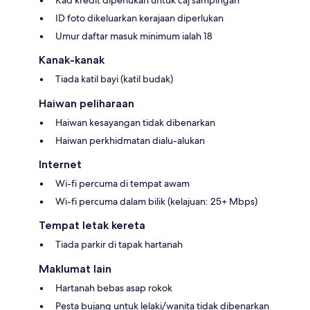
ID foto dikeluarkan kerajaan diperlukan
Umur daftar masuk minimum ialah 18
Kanak-kanak
Tiada katil bayi (katil budak)
Haiwan peliharaan
Haiwan kesayangan tidak dibenarkan
Haiwan perkhidmatan dialu-alukan
Internet
Wi-fi percuma di tempat awam
Wi-fi percuma dalam bilik (kelajuan: 25+ Mbps)
Tempat letak kereta
Tiada parkir di tapak hartanah
Maklumat lain
Hartanah bebas asap rokok
Pesta bujang untuk lelaki/wanita tidak dibenarkan