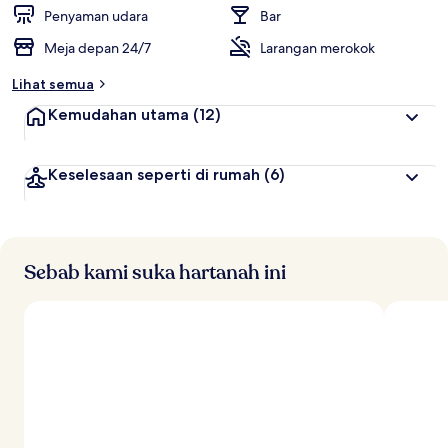
p
Penyaman udara
Bar
a
Meja depan 24/7
Larangan merokok
l
i
Lihat semua
n
g
Kemudahan utama
(12)
t
i
Keselesaan seperti di rumah
(6)
n
g
g
i
o
Sebab kami suka hartanah ini
l
e
h
p
e
n
g
e
m