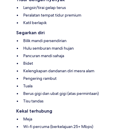
Langsir/tirai gelap terus
Peralatan tempat tidur premium
Katil berlapik
Segarkan diri
Bilik mandi persendirian
Hulu semburan mandi hujan
Pancuran mandi sahaja
Bidet
Kelengkapan dandanan diri mesra alam
Pengering rambut
Tuala
Berus gigi dan ubat gigi (atas permintaan)
Tisu tandas
Kekal terhubung
Meja
Wi-fi percuma (berkelajuan 25+ Mbps)