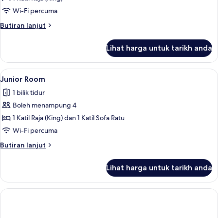
Room
Wi-Fi percuma
Butiran
Butiran lanjut
selanjutnya
untuk
Lihat harga untuk tarikh anda
Standard
Room
Lihat
Junior Room | Peralatan tempat tidur p
8
Junior Room
semua
1 bilik tidur
foto
Boleh menampung 4
untuk
Junior
1 Katil Raja (King) dan 1 Katil Sofa Ratu
Room
Wi-Fi percuma
Butiran
Butiran lanjut
selanjutnya
untuk
Lihat harga untuk tarikh anda
Junior
Room