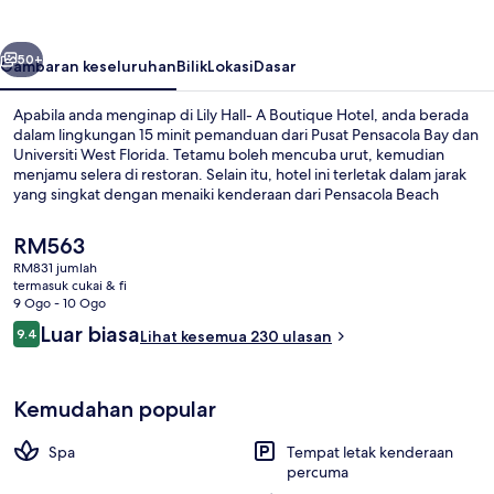
Boutique
Hotel
belumnya
Seterusnya
50+
Gambaran keseluruhan
Bilik
Lokasi
Dasar
Apabila anda menginap di Lily Hall- A Boutique Hotel, anda berada
dalam lingkungan 15 minit pemanduan dari Pusat Pensacola Bay dan
Universiti West Florida. Tetamu boleh mencuba urut, kemudian
menjamu selera di restoran. Selain itu, hotel ini terletak dalam jarak
yang singkat dengan menaiki kenderaan dari Pensacola Beach
Boardwalk. Kakitangan dan lokasi mendapat pujian daripada
pengembara lain.
Harga
RM563
semasa
RM831 jumlah
ialah
termasuk cukai & fi
Restoran
RM563
9 Ogo - 10 Ogo
Ulasan
Luar biasa
9.4
Lihat kesemua 230 ulasan
9.4 daripada 10
Kemudahan popular
Spa
Tempat letak kenderaan
percuma