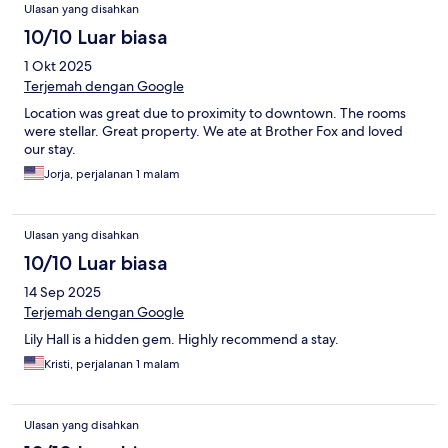
Ulasan yang disahkan
entry and room entry and checkout, all conducted via text or
email, but everything worked out perfectly. This was a very nice
10/10 Luar biasa
stay! Thank you.
1 Okt 2025
Terjemah dengan Google
Location was great due to proximity to downtown. The rooms
were stellar. Great property. We ate at Brother Fox and loved
our stay.
Jorja, perjalanan 1 malam
Ulasan yang disahkan
10/10 Luar biasa
14 Sep 2025
Terjemah dengan Google
Lily Hall is a hidden gem. Highly recommend a stay.
Kristi, perjalanan 1 malam
Ulasan yang disahkan