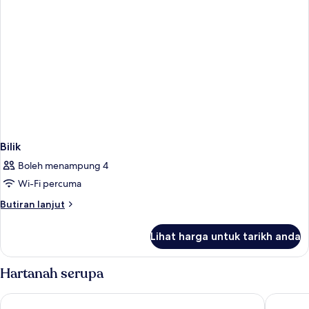
Bilik
Boleh menampung 4
Wi-Fi percuma
Butiran
Butiran lanjut
selanjutnya
untuk
Lihat harga untuk tarikh anda
Bilik
Hartanah serupa
Days Inn by Wyndham Pensacola - Historic Downtown
Holiday 