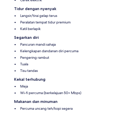
Cerek elektrik
Tidur dengan nyenyak
Langsir/tirai gelap terus
Peralatan tempat tidur premium
Katil berlapik
Segarkan diri
Pancuran mandi sahaja
Kelengkapan dandanan diri percuma
Pengering rambut
Tuala
Tisu tandas
Kekal terhubung
Meja
Wi-fi percuma (berkelajuan 50+ Mbps)
Makanan dan minuman
Percuma uncang teh/kopi segera