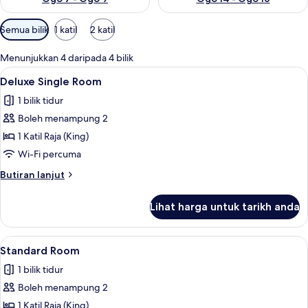
Penapis
Semua bilik
1 katil
2 katil
yang
tersedia
Menunjukkan 4 daripada 4 bilik
untuk
Lihat
Deluxe Single Room | Peralatan tempat 
4
Deluxe Single Room
bilik
semua
1 bilik tidur
foto
Boleh menampung 2
untuk
Deluxe
1 Katil Raja (King)
Single
Wi-Fi percuma
Room
Butiran
Butiran lanjut
selanjutnya
untuk
Lihat harga untuk tarikh anda
Deluxe
Single
Room
Lihat
Standard Room | Peralatan tempat tidur
7
Standard Room
semua
1 bilik tidur
foto
Boleh menampung 2
untuk
Standard
1 Katil Raja (King)