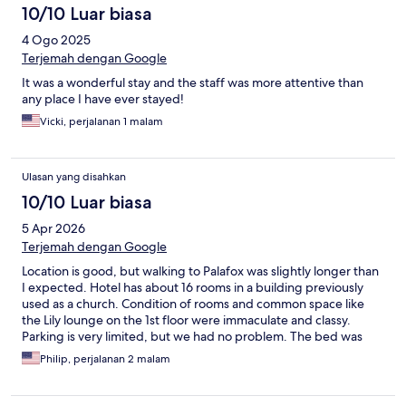
10/10 Luar biasa
4 Ogo 2025
Terjemah dengan Google
It was a wonderful stay and the staff was more attentive than
any place I have ever stayed!
Vicki, perjalanan 1 malam
Ulasan yang disahkan
10/10 Luar biasa
5 Apr 2026
Terjemah dengan Google
Location is good, but walking to Palafox was slightly longer than
I expected. Hotel has about 16 rooms in a building previously
used as a church. Condition of rooms and common space like
the Lily lounge on the 1st floor were immaculate and classy.
Parking is very limited, but we had no problem. The bed was
very comfortable. The hotel has a very nice restaurant on the
Philip, perjalanan 2 malam
ground floor. We encountered no staff other than the host at
the restaurant, as there is no desk nor clerk. I was a little
concerned about the electronic preregistration, coded building