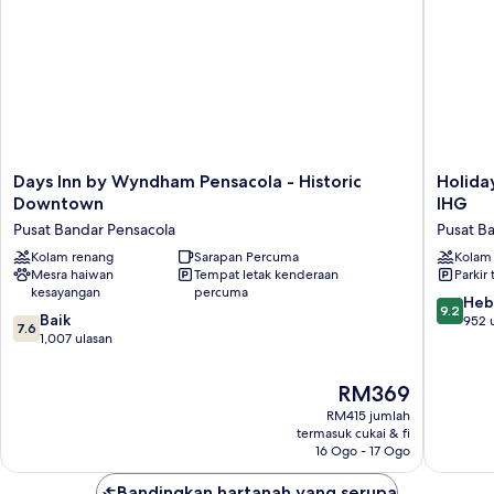
Days
Holiday
Days Inn by Wyndham Pensacola - Historic
Holida
Inn
Inn
Downtown
IHG
by
Express
Pusat Bandar Pensacola
Pusat B
Wyndham
Pensaco
Pensacola
Kolam renang
Sarapan Percuma
Downto
Kolam
Mesra haiwan
Tempat letak kenderaan
Parkir 
-
by
kesayangan
percuma
Historic
IHG
9.2
Heb
9.2
Downtown
Pusat
7.6
Baik
daripad
952 
7.6
Pusat
Bandar
daripada
1,007 ulasan
10,
Bandar
Pensaco
10,
Hebat,
Pensacola
Baik,
952
Harga
RM369
1,007
ulasan
ialah
RM415 jumlah
ulasan
RM369
termasuk cukai & fi
16 Ogo - 17 Ogo
Bandingkan hartanah yang serupa