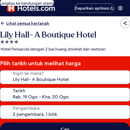
Langkau ke kandungan utama
Dapatkan aplikasi
Lihat semua hartanah
Lily Hall- A Boutique Hotel
Hartanah
4.0
Hotel Pensacola dengan 2 bar/ruang istirahat dan restoran
bintang
Pilih tarikh untuk melihat harga
Ingin ke mana?
Tarikh
Pengembara
Cari