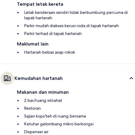
Tempat letak kereta
Letak kenderaan sendiri tidak berbumbung percuma di
tapak hartanah
Parkir mudah diakses kerusi roda di tapak hartanah
Parkir terhad di tapak hartanah
Maklumat lain
Hartanah bebas asap rokok
Kemudahan hartanah
Makanan dan minuman
2 bar/ruang istirahat
Restoran
Sajian kopi/teh di ruang bersama
Ketuhar gelombang mikro berkongsi
Dispenser air