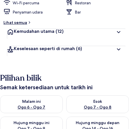
Wi-Fi percuma
Restoran
Penyaman udara
Bar
Lihat semua
Kemudahan utama
(12)
Keselesaan seperti di rumah
(6)
Pilihan bilik
Semak ketersediaan untuk tarikh ini
Semak ketersediaan untuk malam ini Ogo 6 - Ogo 7
Semak ketersediaan untuk es
Malam ini
Esok
Ogo 6 - Ogo 7
Ogo 7 - Ogo 8
Semak ketersediaan untuk hujung minggu ini Ogo 7 - Ogo 9
Semak ketersediaan untuk hu
Hujung minggu ini
Hujung minggu depan
Ogo 7 - Ogo 9
Ogo 14 - Ogo 16