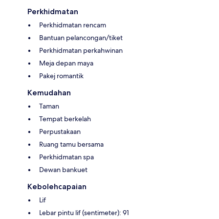
Perkhidmatan
Perkhidmatan rencam
Bantuan pelancongan/tiket
Perkhidmatan perkahwinan
Meja depan maya
Pakej romantik
Kemudahan
Taman
Tempat berkelah
Perpustakaan
Ruang tamu bersama
Perkhidmatan spa
Dewan bankuet
Kebolehcapaian
Lif
Lebar pintu lif (sentimeter): 91