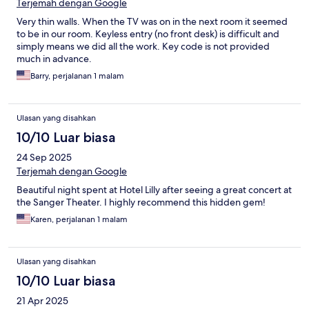
Terjemah dengan Google
Very thin walls. When the TV was on in the next room it seemed
to be in our room. Keyless entry (no front desk) is difficult and
simply means we did all the work. Key code is not provided
much in advance.
Barry, perjalanan 1 malam
Ulasan yang disahkan
10/10 Luar biasa
24 Sep 2025
Terjemah dengan Google
Beautiful night spent at Hotel Lilly after seeing a great concert at
the Sanger Theater. I highly recommend this hidden gem!
Karen, perjalanan 1 malam
Ulasan yang disahkan
10/10 Luar biasa
21 Apr 2025