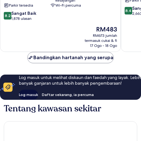
kesayangan
Parkir 
Pantai
Parkir tersedia
Wi-Fi percuma
Selatan
8.4
San
8.4
8.2
Sangat Baik
daripad
2,66
8.2
daripada
1,878 ulasan
10,
10,
Sangat
Harga
RM483
Sangat
Baik,
ialah
Baik,
RM673 jumlah
2,663
RM483
termasuk cukai & fi
1,878
ulasan
17 Ogo - 18 Ogo
ulasan
Bandingkan hartanah yang serupa
Log masuk untuk melihat diskaun dan faedah yang layak. Lebih
banyak ganjaran untuk lebih banyak pengembaraan!
Log masuk
Daftar sekarang, ia percuma
Tentang kawasan sekitar