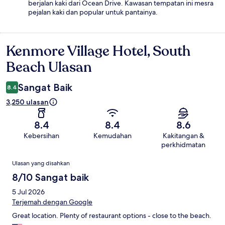
berjalan kaki dari Ocean Drive. Kawasan tempatan ini mesra
pejalan kaki dan popular untuk pantainya.
Kenmore Village Hotel, South
Ulasan
Beach Ulasan
Sangat Baik
8.4
3,250 ulasan
8.4
8.4
8.6
Kebersihan
Kemudahan
Kakitangan &
perkhidmatan
Ulasan
Ulasan yang disahkan
8/10 Sangat baik
5 Jul 2026
Terjemah dengan Google
Great location. Plenty of restaurant options - close to the beach.