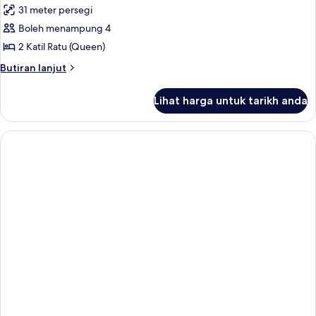
31 meter persegi
foto
Boleh menampung 4
untuk
Bedroom
2 Katil Ratu (Queen)
Double
Butiran
Butiran lanjut
Queen
selanjutnya
untuk
Lihat harga untuk tarikh anda
Bedroom
Double
Queen