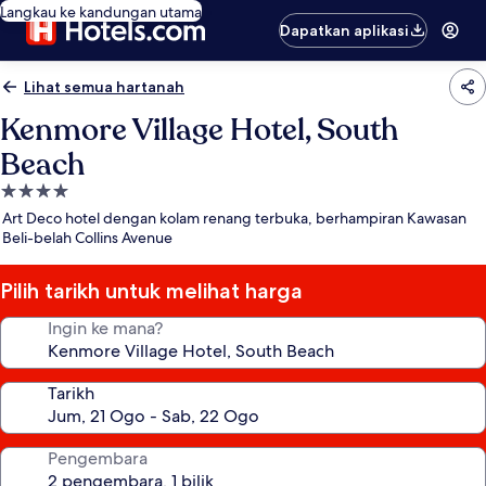
Langkau ke kandungan utama
Dapatkan aplikasi
Lihat semua hartanah
Kenmore Village Hotel, South
Beach
Hartanah
4.0
Art Deco hotel dengan kolam renang terbuka, berhampiran Kawasan
bintang
Beli-belah Collins Avenue
Pilih tarikh untuk melihat harga
Ingin ke mana?
Tarikh
Pengembara