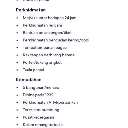
Perkhidmatan
Meja/kaunter hadapan 24 jam
Perkhidmatan rencam
Bantuan pelancongan/tiket
Perkhidmatan pencucian kering/dobi
Tempat simpanan bagasi
Kakitangan berbilang bahasa
Porter/tukang angkut
Tuala pantai
Kemudahan
5 bangunan/menara
Dibina pada 1932
Perkhidmatan ATM/perbankan
Teres atas bumbung
Pusat kecergasan
Kolam renang terbuka