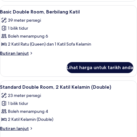
Katil
Katil
Lihat
Basic Double Room, Berbilang Katil | P
Sofa
5
Raja
Basic Double Room, Berbilang Katil
semua
(King)
39 meter persegi
dengan
foto
Katil
1 bilik tidur
untuk
Sofa
Basic
Boleh menampung 6
Double
2 Katil Ratu (Queen) dan 1 Katil Sofa Kelamin
Room,
Butiran
Butiran lanjut
Berbilang
selanjutnya
Katil
untuk
Lihat harga untuk tarikh anda
Basic
Double
Room,
Lihat
Standard Double Room, 2 Katil Kelamin 
5
Berbilang
Standard Double Room, 2 Katil Kelamin (Double)
semua
Katil
23 meter persegi
foto
1 bilik tidur
untuk
Standard
Boleh menampung 4
Double
2 Katil Kelamin (Double)
Room,
Butiran
Butiran lanjut
2
selanjutnya