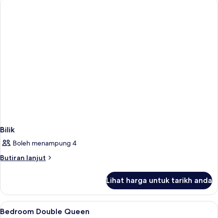
Katil
Bilik
Boleh menampung 4
Butiran
Butiran lanjut
selanjutnya
untuk
Lihat harga untuk tarikh anda
Bilik
Lihat
Peralatan tempat tidur hipoalergenik, 
5
Bedroom Double Queen
semua