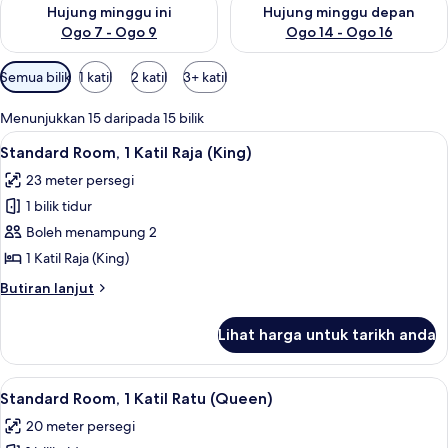
Semak ketersediaan untuk hujung minggu ini Ogo 7 - Ogo 9
Semak ketersediaan untuk hu
Hujung minggu ini
Hujung minggu depan
Ogo 7 - Ogo 9
Ogo 14 - Ogo 16
Penapis
Semua bilik
1 katil
2 katil
3+ katil
yang
tersedia
Menunjukkan 15 daripada 15 bilik
untuk
Lihat
Standard Room, 1 Katil Raja (King) | Pe
5
Standard Room, 1 Katil Raja (King)
bilik
semua
23 meter persegi
foto
1 bilik tidur
untuk
Standard
Boleh menampung 2
Room,
1 Katil Raja (King)
1
Butiran
Butiran lanjut
Katil
selanjutnya
Raja
untuk
Lihat harga untuk tarikh anda
Standard
(King)
Room,
1
Lihat
Standard Room, 1 Katil Ratu (Queen) | 
7
Katil
Standard Room, 1 Katil Ratu (Queen)
semua
Raja
20 meter persegi
(King)
foto