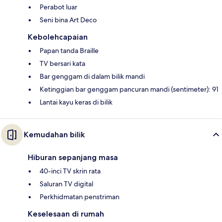
Perabot luar
Seni bina Art Deco
Kebolehcapaian
Papan tanda Braille
TV bersari kata
Bar genggam di dalam bilik mandi
Ketinggian bar genggam pancuran mandi (sentimeter): 91
Lantai kayu keras di bilik
Kemudahan bilik
Hiburan sepanjang masa
40-inci TV skrin rata
Saluran TV digital
Perkhidmatan penstriman
Keselesaan di rumah