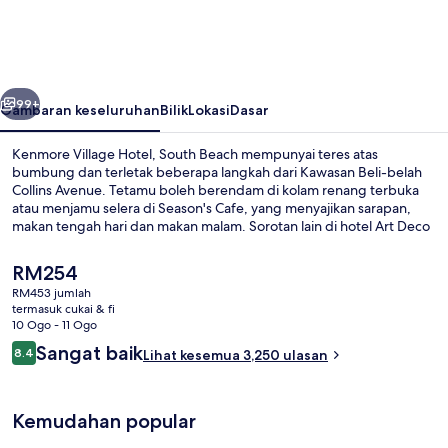
Hotel,
South
Beach
belumnya
Seterusnya
99+
Gambaran keseluruhan
Bilik
Lokasi
Dasar
Kenmore Village Hotel, South Beach mempunyai teres atas
bumbung dan terletak beberapa langkah dari Kawasan Beli-belah
Collins Avenue. Tetamu boleh berendam di kolam renang terbuka
atau menjamu selera di Season's Cafe, yang menyajikan sarapan,
makan tengah hari dan makan malam. Sorotan lain di hotel Art Deco
ini termasuk pusat kecergasan dan bar/ruang istirahat. Pengembara
lain menyukai kolam renang dan katil yang selesa.
Harga
RM254
semasa
RM453 jumlah
ialah
termasuk cukai & fi
Kolam renang terbuka
RM254
10 Ogo - 11 Ogo
Ulasan
Sangat baik
8.4
Lihat kesemua 3,250 ulasan
8.4 daripada 10
Kemudahan popular