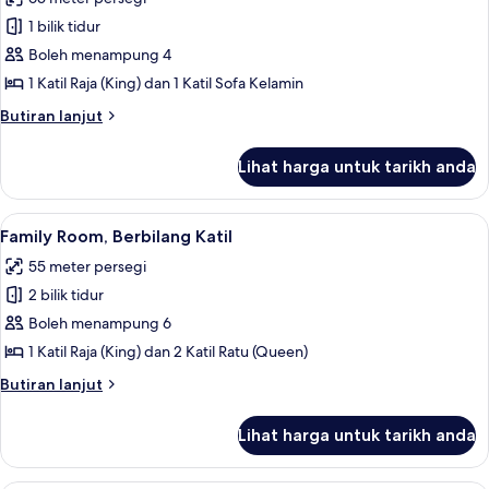
(King),
foto
Terrace
1 bilik tidur
untuk
Premium
Boleh menampung 4
Suite,
1 Katil Raja (King) dan 1 Katil Sofa Kelamin
1
Butiran
Butiran lanjut
Katil
selanjutnya
Raja
untuk
Lihat harga untuk tarikh anda
Premium
(King)
Suite,
dengan
1
Lihat
Family Room, Berbilang Katil | Peralat
Katil
9
Katil
Family Room, Berbilang Katil
semua
Raja
Sofa
55 meter persegi
(King)
foto
dengan
2 bilik tidur
untuk
Katil
Family
Boleh menampung 6
Sofa
Room,
1 Katil Raja (King) dan 2 Katil Ratu (Queen)
Berbilang
Butiran
Butiran lanjut
Katil
selanjutnya
untuk
Lihat harga untuk tarikh anda
Family
Room,
Berbilang