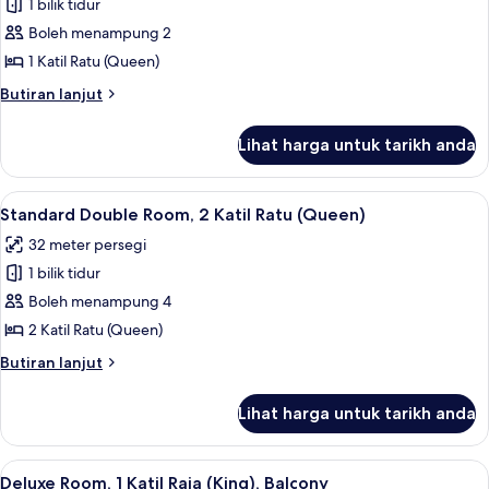
1 bilik tidur
untuk
Standard
Boleh menampung 2
Room,
1 Katil Ratu (Queen)
1
Butiran
Butiran lanjut
Katil
selanjutnya
Ratu
untuk
Lihat harga untuk tarikh anda
Standard
(Queen)
Room,
1
Lihat
Standard Double Room, 2 Katil Ratu (Qu
5
Katil
Standard Double Room, 2 Katil Ratu (Queen)
semua
Ratu
32 meter persegi
(Queen)
foto
1 bilik tidur
untuk
Standard
Boleh menampung 4
Double
2 Katil Ratu (Queen)
Room,
Butiran
Butiran lanjut
2
selanjutnya
Katil
untuk
Lihat harga untuk tarikh anda
Standard
Ratu
Double
(Queen)
Room,
Lihat
Deluxe Room, 1 Katil Raja (King), Balco
6
2
Deluxe Room, 1 Katil Raja (King), Balcony