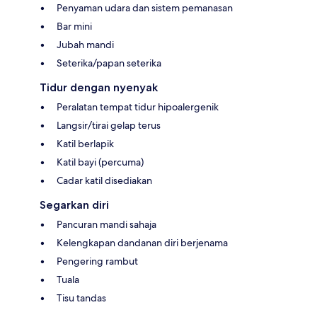
Penyaman udara dan sistem pemanasan
Bar mini
Jubah mandi
Seterika/papan seterika
Tidur dengan nyenyak
Peralatan tempat tidur hipoalergenik
Langsir/tirai gelap terus
Katil berlapik
Katil bayi (percuma)
Cadar katil disediakan
Segarkan diri
Pancuran mandi sahaja
Kelengkapan dandanan diri berjenama
Pengering rambut
Tuala
Tisu tandas