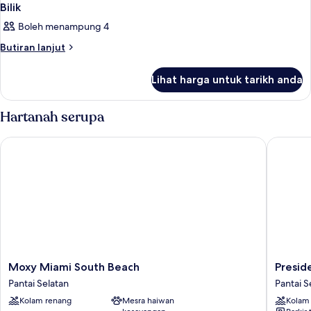
Bilik
Boleh menampung 4
Butiran
Butiran lanjut
selanjutnya
untuk
Lihat harga untuk tarikh anda
Bilik
Hartanah serupa
Moxy Miami South Beach
Presiden
Moxy
Preside
Moxy Miami South Beach
Presid
Miami
Hotel
Pantai Selatan
Pantai S
South
Pantai
Kolam renang
Mesra haiwan
Kolam
Beach
Selatan