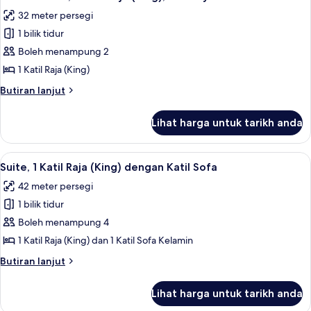
semua
Katil
32 meter persegi
Ratu
foto
(Queen)
1 bilik tidur
untuk
Deluxe
Boleh menampung 2
Room,
1 Katil Raja (King)
1
Butiran
Butiran lanjut
Katil
selanjutnya
Raja
untuk
Lihat harga untuk tarikh anda
Deluxe
(King),
Room,
Balcony
1
Lihat
Suite, 1 Katil Raja (King) dengan Katil 
6
Katil
Suite, 1 Katil Raja (King) dengan Katil Sofa
semua
Raja
42 meter persegi
(King),
foto
Balcony
1 bilik tidur
untuk
Suite,
Boleh menampung 4
1
1 Katil Raja (King) dan 1 Katil Sofa Kelamin
Katil
Butiran
Butiran lanjut
Raja
selanjutnya
(King)
untuk
Lihat harga untuk tarikh anda
Suite,
dengan
1