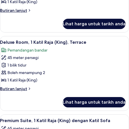
Room,
roda
1 Katil Raja (King)
(roll-
1
Butiran
Butiran lanjut
in)
Katil
selanjutnya
Raja
untuk
Lihat harga untuk tarikh anda
Superior
(King)
Room,
1
Lihat
Deluxe Room, 1 Katil Raja (King), Terra
7
Katil
Deluxe Room, 1 Katil Raja (King), Terrace
semua
Raja
Pemandangan bandar
(King)
foto
45 meter persegi
untuk
Deluxe
1 bilik tidur
Room,
Boleh menampung 2
1
1 Katil Raja (King)
Katil
Butiran
Butiran lanjut
Raja
selanjutnya
(King),
untuk
Lihat harga untuk tarikh anda
Deluxe
Terrace
Room,
1
Lihat
Premium Suite, 1 Katil Raja (King) deng
9
Katil
Premium Suite, 1 Katil Raja (King) dengan Katil Sofa
semua
Raja
65 meter persegi