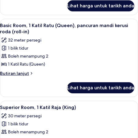
Katil
untuk
Lihat harga untuk tarikh anda
Standard
Kelamin
Double
(Double)
Room,
Lihat
Basic Room, 1 Katil Ratu (Queen), pancu
6
2
Basic Room, 1 Katil Ratu (Queen), pancuran mandi kerusi
semua
Katil
roda (roll-in)
Kelamin
foto
32 meter persegi
(Double)
untuk
1 bilik tidur
Basic
Boleh menampung 2
Room,
1
1 Katil Ratu (Queen)
Katil
Butiran
Butiran lanjut
Ratu
selanjutnya
untuk
(Queen),
Lihat harga untuk tarikh anda
Basic
pancuran
Room,
mandi
1
Lihat
Superior Room, 1 Katil Raja (King) | Pe
5
kerusi
Katil
Superior Room, 1 Katil Raja (King)
semua
Ratu
roda
30 meter persegi
(Queen),
foto
(roll-
pancuran
1 bilik tidur
untuk
in)
mandi
Superior
Boleh menampung 2
kerusi