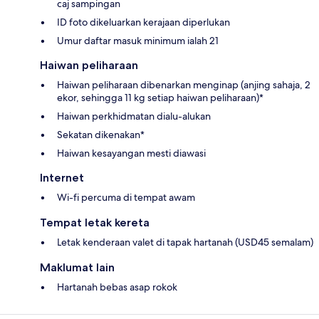
caj sampingan
ID foto dikeluarkan kerajaan diperlukan
Umur daftar masuk minimum ialah 21
Haiwan peliharaan
Haiwan peliharaan dibenarkan menginap (anjing sahaja, 2
ekor, sehingga 11 kg setiap haiwan peliharaan)*
Haiwan perkhidmatan dialu-alukan
Sekatan dikenakan*
Haiwan kesayangan mesti diawasi
Internet
Wi-fi percuma di tempat awam
Tempat letak kereta
Letak kenderaan valet di tapak hartanah (USD45 semalam)
Maklumat lain
Hartanah bebas asap rokok