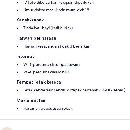
ID foto dikeluarkan kerajaan diperlukan
Umur daftar masuk minimum ialah 18
Kanak-kanak
Tiada katil bayi (katil budak)
Haiwan peliharaan
Haiwan kesayangan tidak dibenarkan
Internet
Wi-fi percuma di tempat awam
Wi-fi percuma dalam bilik
Tempat letak kereta
Letak kenderaan sendiri di tapak hartanah (SGD12 sehari)
Maklumat lain
Hartanah bebas asap rokok