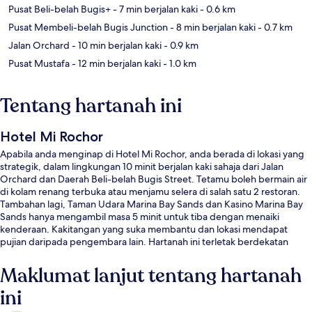
Pusat Beli-belah Bugis+
- 7 min berjalan kaki
- 0.6 km
Pusat Membeli-belah Bugis Junction
- 8 min berjalan kaki
- 0.7 km
Jalan Orchard
- 10 min berjalan kaki
- 0.9 km
Pusat Mustafa
- 12 min berjalan kaki
- 1.0 km
Tentang hartanah ini
Hotel Mi Rochor
Apabila anda menginap di Hotel Mi Rochor, anda berada di lokasi yang
strategik, dalam lingkungan 10 minit berjalan kaki sahaja dari Jalan
Orchard dan Daerah Beli-belah Bugis Street. Tetamu boleh bermain air
di kolam renang terbuka atau menjamu selera di salah satu 2 restoran.
Tambahan lagi, Taman Udara Marina Bay Sands dan Kasino Marina Bay
Sands hanya mengambil masa 5 minit untuk tiba dengan menaiki
kenderaan. Kakitangan yang suka membantu dan lokasi mendapat
pujian daripada pengembara lain. Hartanah ini terletak berdekatan
dengan pengangkutan awam: jarak Stesen MRT Rochor ialah 2 minit
dan Stesen Little India ialah 7 minit.
Maklumat lanjut tentang hartanah
ini