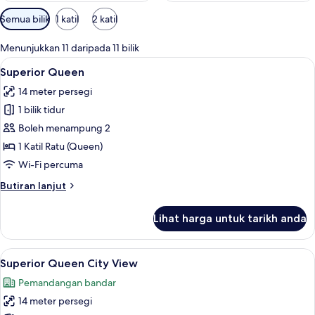
Penapis
Semua bilik
1 katil
2 katil
yang
tersedia
Menunjukkan 11 daripada 11 bilik
untuk
Lihat
Superior Queen | Meja, ruang kerja k
5
Superior Queen
bilik
semua
14 meter persegi
foto
1 bilik tidur
untuk
Superior
Boleh menampung 2
Queen
1 Katil Ratu (Queen)
Wi-Fi percuma
Butiran
Butiran lanjut
selanjutnya
untuk
Lihat harga untuk tarikh anda
Superior
Queen
Lihat
Meja, ruang kerja komputer riba, Wi-
6
Superior Queen City View
semua
Pemandangan bandar
foto
14 meter persegi
untuk