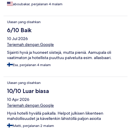
retourner un jour.
aboubakar, perjalanan 4 malam
Ulasan yang disahkan
6/10 Baik
10 Jul 2026
Terjemah dengan Google
Sijainti hyvä ja huoneet siistejä, mutta pieniä. Aamupala oli
vaatimaton ja hotellista puuttuu palveluita esim. allasbaari.
Esa, perjalanan 4 malam
Ulasan yang disahkan
10/10 Luar biasa
10 Apr 2026
Terjemah dengan Google
Hyvä hotelli hyvällä paikalla. Helpot julkisen liikenteen
mahdollisuudet ja kävellenkin lähistöllä paljon asioita
Matti, perjalanan 2 malam