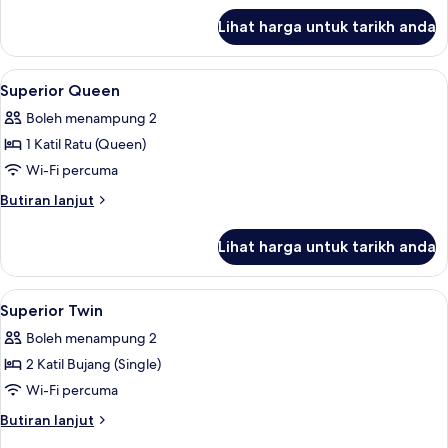
untuk
Lihat harga untuk tarikh anda
Deluxe
Queen
with
Lihat
Meja, ruang kerja komputer riba, Wi-
4
Balcony
Superior Queen
semua
Boleh menampung 2
foto
1 Katil Ratu (Queen)
untuk
Superior
Wi-Fi percuma
Queen
Butiran
Butiran lanjut
selanjutnya
untuk
Lihat harga untuk tarikh anda
Superior
Queen
Lihat
Meja, ruang kerja komputer riba, Wi-
4
Superior Twin
semua
Boleh menampung 2
foto
2 Katil Bujang (Single)
untuk
Superior
Wi-Fi percuma
Twin
Butiran
Butiran lanjut
selanjutnya