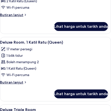
Room
2 Katil Ratu (Queen)
Wi-Fi percuma
Butiran
Butiran lanjut
selanjutnya
untuk
Lihat harga untuk tarikh anda
Quadruple
Room
Lihat
Meja, ruang kerja komputer riba, Wi-
5
Deluxe Room, 1 Katil Ratu (Queen)
semua
17 meter persegi
foto
1 bilik tidur
untuk
Deluxe
Boleh menampung 2
Room,
1 Katil Ratu (Queen)
1
Wi-Fi percuma
Katil
Butiran
Butiran lanjut
Ratu
selanjutnya
(Queen)
untuk
Lihat harga untuk tarikh anda
Deluxe
Room,
1
Lihat
Deluxe Triple Room | Meja, ruang kerj
6
Katil
Deluxe Triple Room