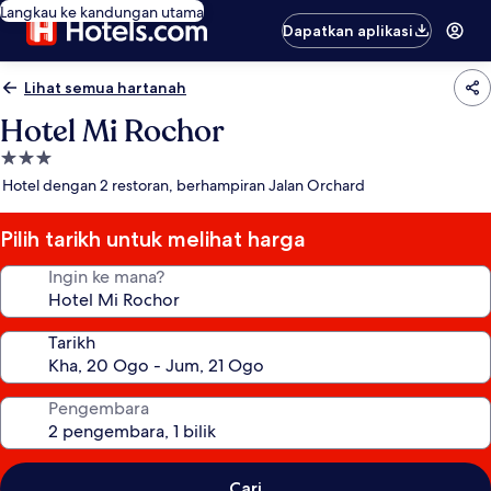
Langkau ke kandungan utama
Dapatkan aplikasi
Lihat semua hartanah
Hotel Mi Rochor
Hartanah
3.0
Hotel dengan 2 restoran, berhampiran Jalan Orchard
bintang
Pilih tarikh untuk melihat harga
Ingin ke mana?
Tarikh
Pengembara
Cari