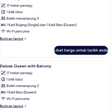
semua
Ratu
17 meter persegi
(Queen)
foto
1 bilik tidur
untuk
Deluxe
Boleh menampung 3
Triple
1 Katil Bujang (Single) dan 1 Katil Ratu (Queen)
Room
Wi-Fi percuma
Butiran
Butiran lanjut
selanjutnya
untuk
Lihat harga untuk tarikh anda
Deluxe
Triple
Room
Lihat
Deluxe Queen with Balcony | Meja, ru
5
Deluxe Queen with Balcony
semua
17 meter persegi
foto
1 bilik tidur
untuk
Deluxe
Boleh menampung 2
Queen
1 Katil Ratu (Queen)
with
Wi-Fi percuma
Balcony
Butiran
Butiran lanjut
selanjutnya