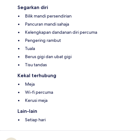
Segarkan diri
Bilik mandi persendirian
Pancuran mandi sahaja
Kelengkapan dandanan diri percuma
Pengering rambut
Tuala
Berus gigi dan ubat gigi
Tisu tandas
Kekal terhubung
Meja
Wi-fi percuma
Kerusi meja
Lain-lain
Setiap hari