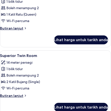
Superior
1 bilik tidur
Queen
Boleh menampung 2
City
1 Katil Ratu (Queen)
View
Wi-Fi percuma
Butiran
Butiran lanjut
selanjutnya
untuk
Lihat harga untuk tarikh anda
Superior
Queen
City
Lihat
Superior Twin Room | Meja, ruang ker
6
View
Superior Twin Room
semua
14 meter persegi
foto
1 bilik tidur
untuk
Superior
Boleh menampung 2
Twin
2 Katil Bujang (Single)
Room
Wi-Fi percuma
Butiran
Butiran lanjut
selanjutnya
untuk
Lihat harga untuk tarikh anda
Superior