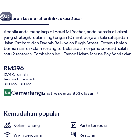
belumnya
Seterusnya
29+
Gambaran keseluruhan
Bilik
Lokasi
Dasar
Apabila anda menginap di Hotel Mi Rochor, anda berada di lokasi
yang strategik, dalam lingkungan 10 minit berjalan kaki sahaja dari
Jalan Orchard dan Daerah Beli-belah Bugis Street. Tetamu boleh
bermain air di kolam renang terbuka atau menjamu selera di salah
satu 2 restoran. Tambahan lagi, Taman Udara Marina Bay Sands dan
Kasino Marina Bay Sands hanya mengambil masa 5 minit untuk tiba
dengan menaiki kenderaan. Kakitangan yang suka membantu dan
Harga
RM396
lokasi mendapat pujian daripada pengembara lain. Hartanah ini
semasa
RM475 jumlah
terletak berdekatan dengan pengangkutan awam: jarak Stesen
ialah
termasuk cukai & fi
MRT Rochor ialah 2 minit dan Stesen Little India ialah 7 minit.
Sarapan bufet setiap hari dengan fi
RM396
30 Ogo - 31 Ogo
Ulasan
Cemerlang
8.6
Lihat kesemua 853 ulasan
8.6 daripada 10
Kemudahan popular
Kolam renang
Parkir tersedia
Wi-Fi percuma
Restoran