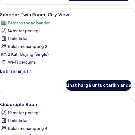
Twin
Room
Lihat
Superior Twin Room, City View | Meja,
6
Superior Twin Room, City View
semua
Pemandangan bandar
foto
14 meter persegi
untuk
Superior
1 bilik tidur
Twin
Boleh menampung 2
Room,
2 Katil Bujang (Single)
City
Wi-Fi percuma
View
Butiran
Butiran lanjut
selanjutnya
untuk
Lihat harga untuk tarikh anda
Superior
Twin
Room,
Lihat
Quadruple Room | Meja, ruang kerja 
4
City
Quadruple Room
semua
View
19 meter persegi
foto
1 bilik tidur
untuk
Quadruple
Boleh menampung 4