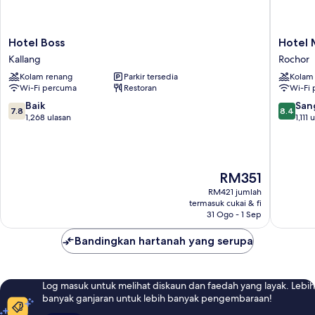
Hotel
Hotel
Hotel Boss
Hotel 
Boss
Mi
Kallang
Rochor
Kallang
Bencool
Kolam renang
Parkir tersedia
Kolam
Rochor
Wi-Fi percuma
Restoran
Wi-Fi
7.8
8.4
Baik
San
7.8
8.4
daripada
daripad
1,268 ulasan
1,111 
10,
10,
Baik,
Sangat
1,268
Baik,
ulasan
1,111
Harga
RM351
ulasan
ialah
RM421 jumlah
RM351
termasuk cukai & fi
31 Ogo - 1 Sep
Bandingkan hartanah yang serupa
Log masuk untuk melihat diskaun dan faedah yang layak. Lebih
banyak ganjaran untuk lebih banyak pengembaraan!