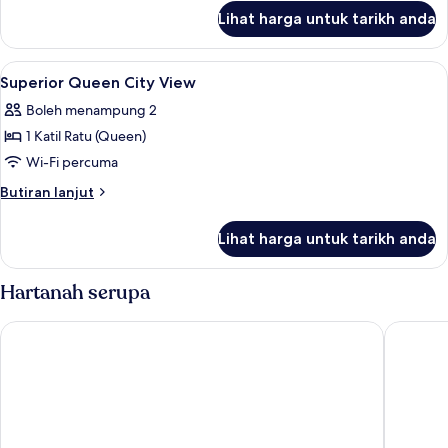
untuk
Lihat harga untuk tarikh anda
Superior
Twin
Lihat
Meja, ruang kerja komputer riba, Wi-
4
Superior Queen City View
semua
Boleh menampung 2
foto
1 Katil Ratu (Queen)
untuk
Superior
Wi-Fi percuma
Queen
Butiran
Butiran lanjut
City
selanjutnya
untuk
View
Lihat harga untuk tarikh anda
Superior
Queen
City
Hartanah serupa
View
Hotel Boss
Hotel Mi