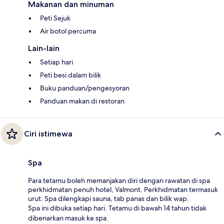
Makanan dan minuman
Peti Sejuk
Air botol percuma
Lain-lain
Setiap hari
Peti besi dalam bilik
Buku panduan/pengesyoran
Panduan makan di restoran
Ciri istimewa
Spa
Para tetamu boleh memanjakan diri dengan rawatan di spa
perkhidmatan penuh hotel, Valmont. Perkhidmatan termasuk
urut. Spa dilengkapi sauna, tab panas dan bilik wap.
Spa ini dibuka setiap hari. Tetamu di bawah 14 tahun tidak
dibenarkan masuk ke spa.