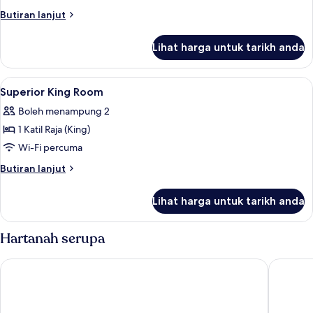
Suite
Butiran
Butiran lanjut
selanjutnya
untuk
Lihat harga untuk tarikh anda
Deluxe
Suite
Lihat
Peralatan tempat tidur premium, gebar
9
Superior King Room
semua
Boleh menampung 2
foto
1 Katil Raja (King)
untuk
Superior
Wi-Fi percuma
King
Butiran
Butiran lanjut
Room
selanjutnya
untuk
Lihat harga untuk tarikh anda
Superior
King
Room
Hartanah serupa
The Place Taipei
ILLUME T