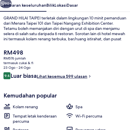
90+
Gambaran keseluruhan
Bilik
Lokasi
Dasar
GRAND HILAI TAIPEI terletak dalam lingkungan 10 minit pemanduan
dari Menara Taipei 101 dan Taipei Nangang Exhibition Center.
Tetamu boleh memanjakan diri dengan urut di spa dan menjamu
selera di salah satu daripada 6 restoran. Sorotan lain di hotel mewah
ini termasuk kolam renang terbuka, bar/ruang istirahat, dan pusat
kecergasan 24 jam. Pengembara lain memuji tentang kakitangan.
Pengangkutan awam terletak berdekatan: jarak Stesen Nangang
Harga
RM498
Software Park ialah 7 minit dan Stesen Taipei Nangang Exhibition
semasa
RM576 jumlah
Center ialah 7 minit.
ialah
termasuk cukai & fi
Kolam renang terbuka
RM498
23 Ogo - 24 Ogo
Ulasan
Luar biasa
9.4
Lihat kesemua 599 ulasan
9.4 daripada 10
Kemudahan popular
Kolam renang
Spa
Tempat letak kenderaan
Wi-Fi percuma
percuma