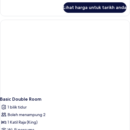
untuk
Lihat harga untuk tarikh anda
Family
Room
Basic Double Room
1 bilik tidur
Boleh menampung 2
1 Katil Raja (King)
Wi-Fi percuma