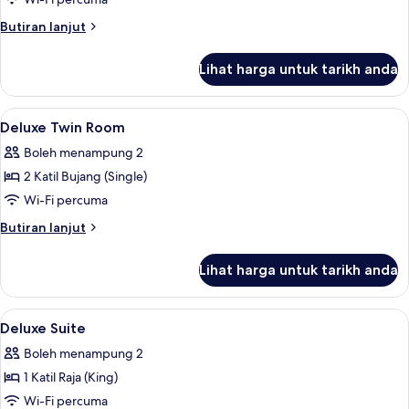
Butiran
Butiran lanjut
selanjutnya
untuk
Lihat harga untuk tarikh anda
Basic
Double
Room
Lihat
Peralatan tempat tidur premium, gebar
9
Deluxe Twin Room
semua
Boleh menampung 2
foto
2 Katil Bujang (Single)
untuk
Deluxe
Wi-Fi percuma
Twin
Butiran
Butiran lanjut
Room
selanjutnya
untuk
Lihat harga untuk tarikh anda
Deluxe
Twin
Room
Lihat
Peralatan tempat tidur premium, gebar
6
Deluxe Suite
semua
Boleh menampung 2
foto
1 Katil Raja (King)
untuk
Deluxe
Wi-Fi percuma