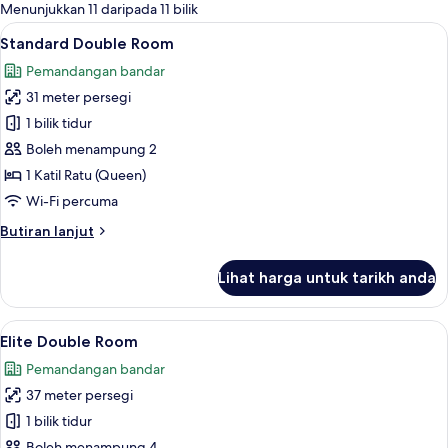
tersedia
Menunjukkan 11 daripada 11 bilik
untuk
Lihat
Standard Double Room | Peralatan tem
4
Standard Double Room
bilik
semua
Pemandangan bandar
foto
31 meter persegi
untuk
Standard
1 bilik tidur
Double
Boleh menampung 2
Room
1 Katil Ratu (Queen)
Wi-Fi percuma
Butiran
Butiran lanjut
selanjutnya
untuk
Lihat harga untuk tarikh anda
Standard
Double
Room
Lihat
Peralatan tempat tidur premium, gebar
10
Elite Double Room
semua
Pemandangan bandar
foto
37 meter persegi
untuk
Elite
1 bilik tidur
Double
Boleh menampung 4