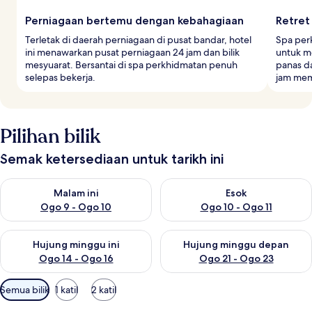
Perniagaan bertemu dengan kebahagiaan
Retret
Terletak di daerah perniagaan di pusat bandar, hotel
Spa per
ini menawarkan pusat perniagaan 24 jam dan bilik
untuk me
mesyuarat. Bersantai di spa perkhidmatan penuh
panas d
selepas bekerja.
jam mem
Pilihan bilik
Semak ketersediaan untuk tarikh ini
Semak ketersediaan untuk malam ini Ogo 9 - Ogo 10
Semak ketersediaan untuk eso
Malam ini
Esok
Ogo 9 - Ogo 10
Ogo 10 - Ogo 11
Semak ketersediaan untuk hujung minggu ini Ogo 14 - Ogo 16
Semak ketersediaan untuk hu
Hujung minggu ini
Hujung minggu depan
Ogo 14 - Ogo 16
Ogo 21 - Ogo 23
Penapis
Semua bilik
1 katil
2 katil
yang