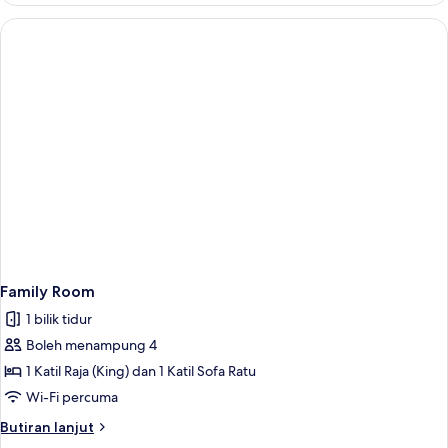
Family Room
1 bilik tidur
Boleh menampung 4
1 Katil Raja (King) dan 1 Katil Sofa Ratu
Wi-Fi percuma
Butiran
Butiran lanjut
selanjutnya