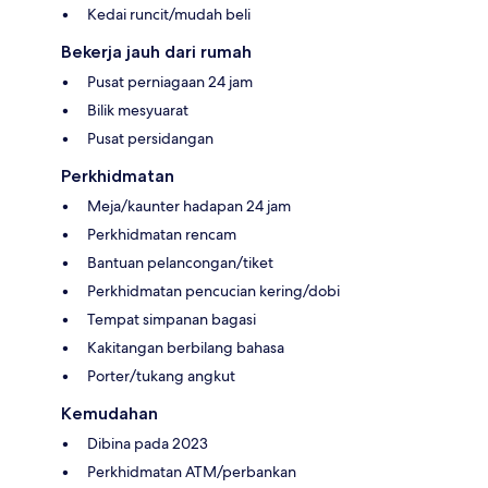
Kedai runcit/mudah beli
Bekerja jauh dari rumah
Pusat perniagaan 24 jam
Bilik mesyuarat
Pusat persidangan
Perkhidmatan
Meja/kaunter hadapan 24 jam
Perkhidmatan rencam
Bantuan pelancongan/tiket
Perkhidmatan pencucian kering/dobi
Tempat simpanan bagasi
Kakitangan berbilang bahasa
Porter/tukang angkut
Kemudahan
Dibina pada 2023
Perkhidmatan ATM/perbankan