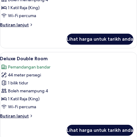
Room
1 Katil Raja (King)
Wi-Fi percuma
Butiran
Butiran lanjut
selanjutnya
untuk
Lihat harga untuk tarikh anda
Elite
Double
Room
Lihat
Peralatan tempat tidur premium, gebar
10
Deluxe Double Room
semua
Pemandangan bandar
foto
44 meter persegi
untuk
Deluxe
1 bilik tidur
Double
Boleh menampung 4
Room
1 Katil Raja (King)
Wi-Fi percuma
Butiran
Butiran lanjut
selanjutnya
untuk
Lihat harga untuk tarikh anda
Deluxe