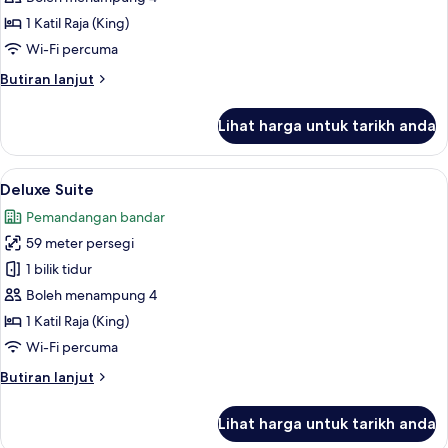
Room
1 Katil Raja (King)
Wi-Fi percuma
Butiran
Butiran lanjut
selanjutnya
untuk
Lihat harga untuk tarikh anda
Executive
Double
Room
Lihat
Deluxe Suite | Peralatan tempat tidur
13
Deluxe Suite
semua
Pemandangan bandar
foto
59 meter persegi
untuk
Deluxe
1 bilik tidur
Suite
Boleh menampung 4
1 Katil Raja (King)
Wi-Fi percuma
Butiran
Butiran lanjut
selanjutnya
untuk
Lihat harga untuk tarikh anda
Deluxe
Suite