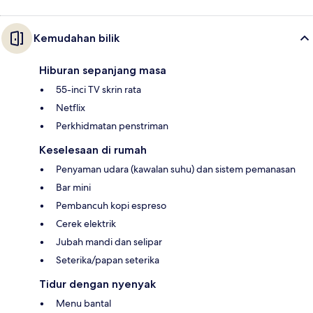
Kemudahan bilik
Hiburan sepanjang masa
55-inci TV skrin rata
Netflix
Perkhidmatan penstriman
Keselesaan di rumah
Penyaman udara (kawalan suhu) dan sistem pemanasan
Bar mini
Pembancuh kopi espreso
Cerek elektrik
Jubah mandi dan selipar
Seterika/papan seterika
Tidur dengan nyenyak
Menu bantal