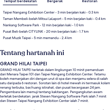
Tempat berdekatan
Bergerak
Restoran
Taipei Nangang Exhibition Center
- 3 min berjalan kaki
- 0.3 km
Taman Membeli-belah Mitsui LaLaport
- 5 min berjalan kaki
- 0.4 km
Nankang Software Park
- 12 min berjalan kaki
- 1.0 km
Pusat Beli-belah CITYLINK
- 20 min berjalan kaki
- 1.7 km
Pusat Muzik Taipei
- 5 min memandu
- 2.4 km
Tentang hartanah ini
GRAND HILAI TAIPEI
GRAND HILAI TAIPEI terletak dalam lingkungan 10 minit pemanduan
dari Menara Taipei 101 dan Taipei Nangang Exhibition Center. Tetamu
boleh memanjakan diri dengan urut di spa dan menjamu selera di salah
satu daripada 6 restoran. Sorotan lain di hotel mewah ini termasuk kolam
renang terbuka, bar/ruang istirahat, dan pusat kecergasan 24 jam.
Pengembara lain memuji tentang kakitangan. Pengangkutan awam
terletak berdekatan: jarak Stesen Nangang Software Park ialah 7 minit
dan Stesen Taipei Nangang Exhibition Center ialah 7 minit.