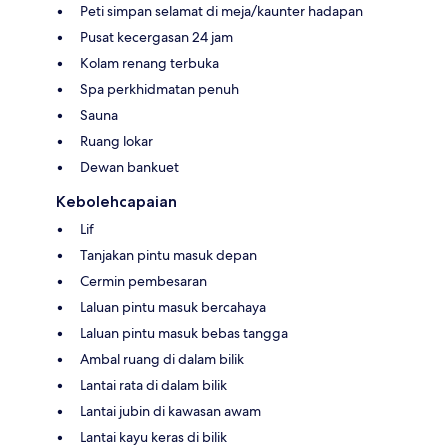
Peti simpan selamat di meja/kaunter hadapan
Pusat kecergasan 24 jam
Kolam renang terbuka
Spa perkhidmatan penuh
Sauna
Ruang lokar
Dewan bankuet
Kebolehcapaian
Lif
Tanjakan pintu masuk depan
Cermin pembesaran
Laluan pintu masuk bercahaya
Laluan pintu masuk bebas tangga
Ambal ruang di dalam bilik
Lantai rata di dalam bilik
Lantai jubin di kawasan awam
Lantai kayu keras di bilik