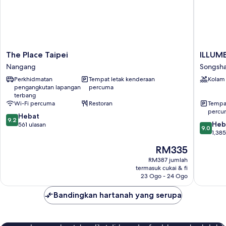
The
ILLUME
The Place Taipei
ILLUME
Place
TAIPEI
Nangang
Songsh
Taipei
Songsh
Perkhidmatan
Tempat letak kenderaan
Kolam
Nangang
pengangkutan lapangan
percuma
terbang
Wi-Fi percuma
Restoran
Tempat
percu
9.2
Hebat
9.2
9.0
Heb
daripada
561 ulasan
9.0
daripad
1,385
10,
10,
Hebat,
Harga
RM335
Hebat,
561
ialah
1,385
RM387 jumlah
ulasan
RM335
termasuk cukai & fi
ulasan
23 Ogo - 24 Ogo
Bandingkan hartanah yang serupa