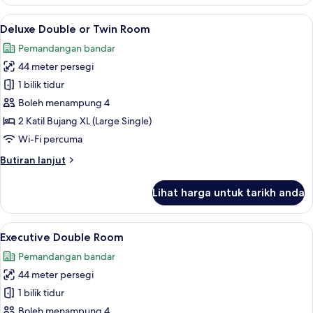
Double
Room
Lihat
Deluxe Double or Twin Room | Peralat
7
Deluxe Double or Twin Room
semua
Pemandangan bandar
foto
44 meter persegi
untuk
Deluxe
1 bilik tidur
Double
Boleh menampung 4
or
2 Katil Bujang XL (Large Single)
Twin
Wi-Fi percuma
Room
Butiran
Butiran lanjut
selanjutnya
untuk
Lihat harga untuk tarikh anda
Deluxe
Double
or
Lihat
Peralatan tempat tidur premium, gebar
20
Twin
Executive Double Room
semua
Room
Pemandangan bandar
foto
44 meter persegi
untuk
Executive
1 bilik tidur
Double
Boleh menampung 4