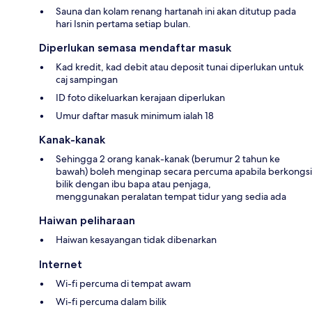
Sauna dan kolam renang hartanah ini akan ditutup pada
hari Isnin pertama setiap bulan.
Diperlukan semasa mendaftar masuk
Kad kredit, kad debit atau deposit tunai diperlukan untuk
caj sampingan
ID foto dikeluarkan kerajaan diperlukan
Umur daftar masuk minimum ialah 18
Kanak-kanak
Sehingga 2 orang kanak-kanak (berumur 2 tahun ke
bawah) boleh menginap secara percuma apabila berkongsi
bilik dengan ibu bapa atau penjaga,
menggunakan peralatan tempat tidur yang sedia ada
Haiwan peliharaan
Haiwan kesayangan tidak dibenarkan
Internet
Wi-fi percuma di tempat awam
Wi-fi percuma dalam bilik