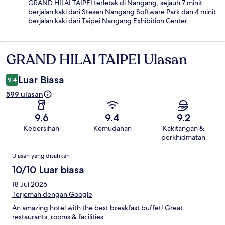
GRAND HILAI TAIPEI terletak di Nangang, sejauh 7 minit
berjalan kaki dari Stesen Nangang Software Park dan 4 minit
berjalan kaki dari Taipei Nangang Exhibition Center.
GRAND HILAI TAIPEI Ulasan
Ulasan
Luar Biasa
9.4
599 ulasan
9.6
9.4
9.2
Kebersihan
Kemudahan
Kakitangan &
perkhidmatan
Ulasan
Ulasan yang disahkan
10/10 Luar biasa
18 Jul 2026
Terjemah dengan Google
An amazing hotel with the best breakfast buffet! Great
restaurants, rooms & facilities.