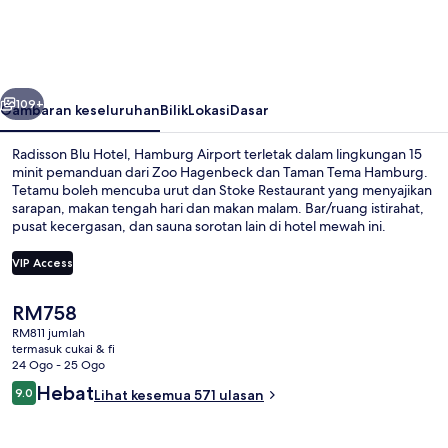
Hotel,
Hamburg
Airport
belumnya
Seterusnya
109+
Gambaran keseluruhan
Bilik
Lokasi
Dasar
Radisson Blu Hotel, Hamburg Airport terletak dalam lingkungan 15
minit pemanduan dari Zoo Hagenbeck dan Taman Tema Hamburg.
Tetamu boleh mencuba urut dan Stoke Restaurant yang menyajikan
sarapan, makan tengah hari dan makan malam. Bar/ruang istirahat,
pusat kecergasan, dan sauna sorotan lain di hotel mewah ini.
Pengembara lain menyukai kakitangan yang suka membantu dan
jarak ke lapangan terbang. Pengangkutan awam terletak
VIP Access
berdekatan: jarak Stesen Lapangan Terbang Hamburg ialah 6 minit
dan Hamburg Airport S-Bahn ialah 7 minit.
Harga
RM758
Sarapan, makan tengah hari dan mak
semasa
RM811 jumlah
ialah
termasuk cukai & fi
RM758
24 Ogo - 25 Ogo
Ulasan
Hebat
9.0
Lihat kesemua 571 ulasan
9.0 daripada 10