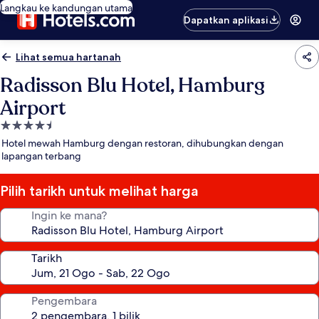
Langkau ke kandungan utama
Dapatkan aplikasi
Lihat semua hartanah
Radisson Blu Hotel, Hamburg
Airport
Hartanah
4.5
Hotel mewah Hamburg dengan restoran, dihubungkan dengan
bintang
lapangan terbang
Pilih tarikh untuk melihat harga
Ingin ke mana?
Tarikh
Pengembara