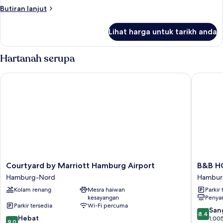
1
Butiran
Butiran lanjut
Bedroom
selanjutnya
untuk
Lihat harga untuk tarikh anda
Suite,
1
Bedroom
Hartanah serupa
Courtyard by Marriott Hamburg Airport
B&B HOT
Courtyard
B&B
Courtyard by Marriott Hamburg Airport
B&B H
by
HOTEL
Hamburg-Nord
Hambur
Marriott
Hambur
Kolam renang
Mesra haiwan
Parkir 
Hamburg
Airport
kesayangan
Penya
Airport
Hambur
Parkir tersedia
Wi-Fi percuma
Hamburg-
Nord
8.4
San
8.4
9.0
Nord
Hebat
daripad
1,005
9.0