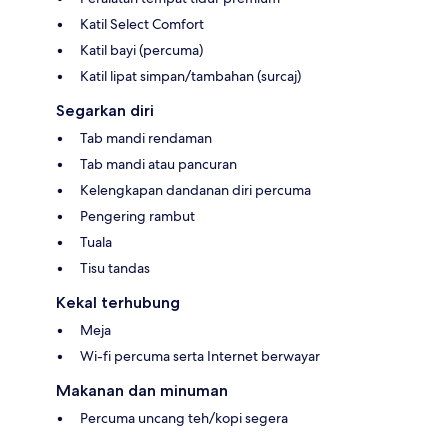
Katil Select Comfort
Katil bayi (percuma)
Katil lipat simpan/tambahan (surcaj)
Segarkan diri
Tab mandi rendaman
Tab mandi atau pancuran
Kelengkapan dandanan diri percuma
Pengering rambut
Tuala
Tisu tandas
Kekal terhubung
Meja
Wi-fi percuma serta Internet berwayar
Makanan dan minuman
Percuma uncang teh/kopi segera