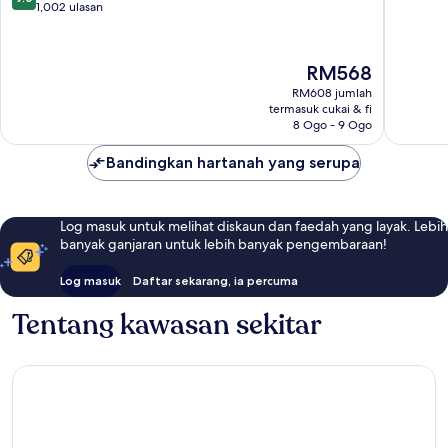
daripada
1,002 ulasan
10,
10,
Sangat
Hebat,
Baik,
1,002
1,005
Harga
RM568
ulasan
ulasan
ialah
RM608 jumlah
RM568
termasuk cukai & fi
8 Ogo - 9 Ogo
Bandingkan hartanah yang serupa
Log masuk untuk melihat diskaun dan faedah yang layak. Lebih
banyak ganjaran untuk lebih banyak pengembaraan!
Log masuk
Daftar sekarang, ia percuma
Tentang kawasan sekitar