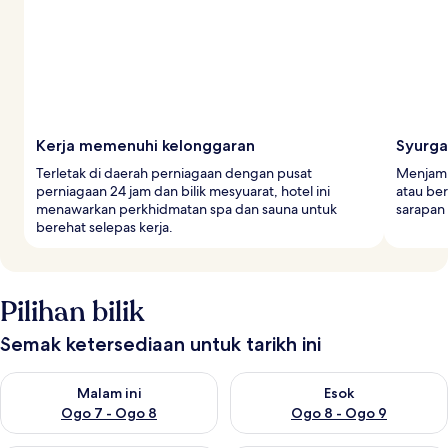
Kerja memenuhi kelonggaran
Syurga 
Terletak di daerah perniagaan dengan pusat
Menjamu 
perniagaan 24 jam dan bilik mesyuarat, hotel ini
atau ber
menawarkan perkhidmatan spa dan sauna untuk
sarapan 
berehat selepas kerja.
Pilihan bilik
Semak ketersediaan untuk tarikh ini
Semak ketersediaan untuk malam ini Ogo 7 - Ogo 8
Semak ketersediaan untuk es
Malam ini
Esok
Ogo 7 - Ogo 8
Ogo 8 - Ogo 9