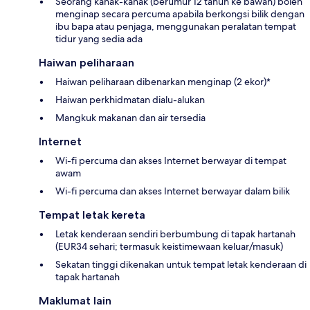
Seorang kanak-kanak (berumur 12 tahun ke bawah) boleh
menginap secara percuma apabila berkongsi bilik dengan
ibu bapa atau penjaga, menggunakan peralatan tempat
tidur yang sedia ada
Haiwan peliharaan
Haiwan peliharaan dibenarkan menginap (2 ekor)*
Haiwan perkhidmatan dialu-alukan
Mangkuk makanan dan air tersedia
Internet
Wi-fi percuma dan akses Internet berwayar di tempat
awam
Wi-fi percuma dan akses Internet berwayar dalam bilik
Tempat letak kereta
Letak kenderaan sendiri berbumbung di tapak hartanah
(EUR34 sehari; termasuk keistimewaan keluar/masuk)
Sekatan tinggi dikenakan untuk tempat letak kenderaan di
tapak hartanah
Maklumat lain