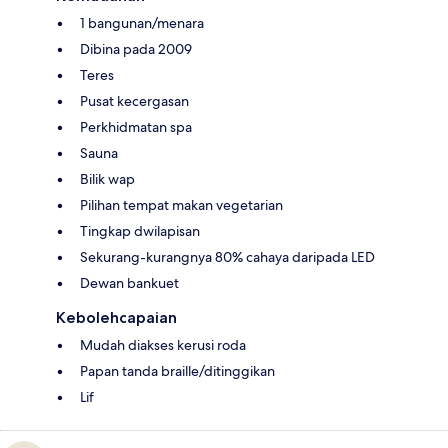
1 bangunan/menara
Dibina pada 2009
Teres
Pusat kecergasan
Perkhidmatan spa
Sauna
Bilik wap
Pilihan tempat makan vegetarian
Tingkap dwilapisan
Sekurang-kurangnya 80% cahaya daripada LED
Dewan bankuet
Kebolehcapaian
Mudah diakses kerusi roda
Papan tanda braille/ditinggikan
Lif