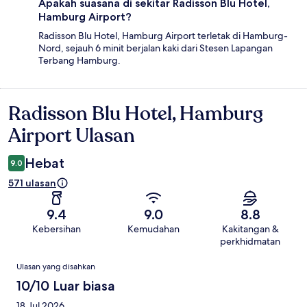
Apakah suasana di sekitar Radisson Blu Hotel,
Hamburg Airport?
Radisson Blu Hotel, Hamburg Airport terletak di Hamburg-
Nord, sejauh 6 minit berjalan kaki dari Stesen Lapangan
Terbang Hamburg.
Radisson Blu Hotel, Hamburg
Ulasan
Airport Ulasan
Hebat
9.0
571 ulasan
9.4
9.0
8.8
Kebersihan
Kemudahan
Kakitangan &
perkhidmatan
Ulasan
Ulasan yang disahkan
10/10 Luar biasa
18 Jul 2026