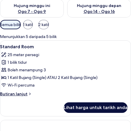
Semak ketersediaan untuk hujung minggu ini Ogo 7 - Ogo 9
Semak ketersediaan untuk hu
Hujung minggu ini
Hujung minggu depan
Ogo 7 - Ogo 9
Ogo 14 - Ogo 16
Penapis
Semua bilik
1 katil
2 katil
yang
tersedia
Menunjukkan 5 daripada 5 bilik
untuk
Lihat
Standard Room | Peralatan tempat tid
1
Standard Room
bilik
semua
25 meter persegi
foto
1 bilik tidur
untuk
Standard
Boleh menampung 3
Room
1 Katil Bujang (Single) ATAU 2 Katil Bujang (Single)
Wi-Fi percuma
Butiran
Butiran lanjut
selanjutnya
untuk
Lihat harga untuk tarikh anda
Standard
Room