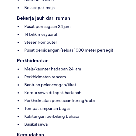
Bola sepak meja
Bekerja jauh dari rumah
Pusat perniagaan 24 jam
14 bilik mesyuarat
Stesen komputer
Pusat persidangan (seluas 1000 meter persegi)
Perkhidmatan
Meja/kaunter hadapan 24 jam
Perkhidmatan rencam
Bantuan pelancongan/tiket
Kereta sewa di tapak hartanah
Perkhidmatan pencucian kering/dobi
Tempat simpanan bagasi
Kakitangan berbilang bahasa
Basikal sewa
Kemudahan