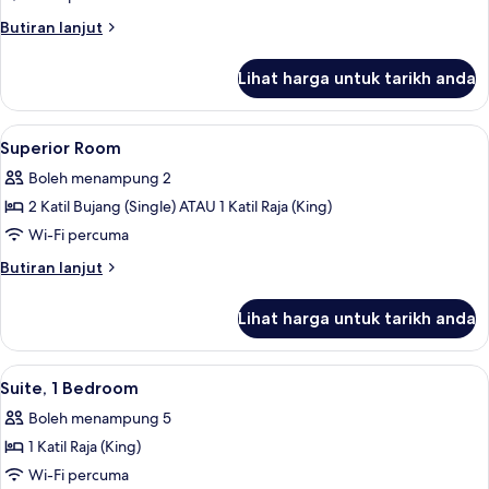
Butiran
Butiran lanjut
selanjutnya
untuk
Lihat harga untuk tarikh anda
Premium
Room
Lihat
Superior Room | Peralatan tempat tidu
3
Superior Room
semua
Boleh menampung 2
foto
2 Katil Bujang (Single) ATAU 1 Katil Raja (King)
untuk
Superior
Wi-Fi percuma
Room
Butiran
Butiran lanjut
selanjutnya
untuk
Lihat harga untuk tarikh anda
Superior
Room
Lihat
Suite, 1 Bedroom | Peralatan tempat t
4
Suite, 1 Bedroom
semua
Boleh menampung 5
foto
1 Katil Raja (King)
untuk
Suite,
Wi-Fi percuma