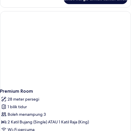
Family
Room
Premium Room
28 meter persegi
1 bilik tidur
Boleh menampung 3
2 Katil Bujang (Single) ATAU 1 Katil Raja (King)
Wi-Fi percuma