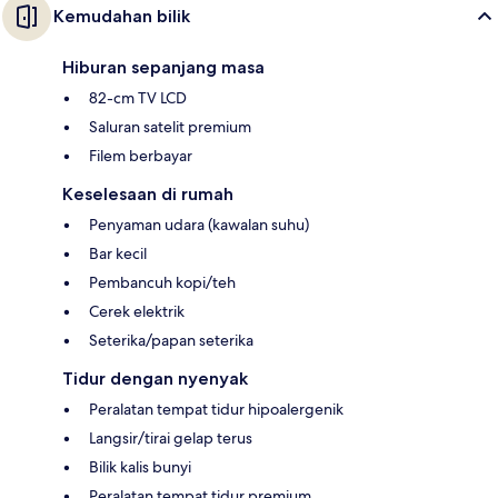
Kemudahan bilik
Hiburan sepanjang masa
82-cm TV LCD
Saluran satelit premium
Filem berbayar
Keselesaan di rumah
Penyaman udara (kawalan suhu)
Bar kecil
Pembancuh kopi/teh
Cerek elektrik
Seterika/papan seterika
Tidur dengan nyenyak
Peralatan tempat tidur hipoalergenik
Langsir/tirai gelap terus
Bilik kalis bunyi
Peralatan tempat tidur premium