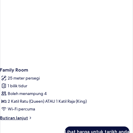
Family Room
25 meter persegi
1 bilik tidur
Boleh menampung 4
2 Katil Ratu (Queen) ATAU 1 Katil Raja (King)
Wi-Fi percuma
Butiran
Butiran lanjut
selanjutnya
untuk
Lihat harga untuk tarikh anda