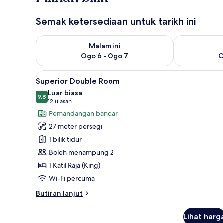
Semak ketersediaan untuk tarikh ini
Semak ketersediaan untuk malam ini Ogo 6 - Ogo 7
Semak keters
Malam ini
Ogo 6 - Ogo 7
O
Lihat
Superior Double Room | Peralat
20
Superior Double Room
semua
Luar biasa
foto
9.8
9.8 daripada 10
(12
12 ulasan
untuk
ulasan)
Pemandangan bandar
Superior
27 meter persegi
Double
1 bilik tidur
Room
Boleh menampung 2
1 Katil Raja (King)
Wi-Fi percuma
Butiran
Butiran lanjut
selanjutnya
untuk
Lihat harg
Superior