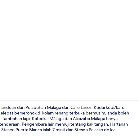
Meja sambut
manduan dari Pelabuhan Malaga dan Calle Larios. Kedai kopi/kafe
elepas berseronok di kolam renang terbuka bermusim, anda boleh
t. Tambahan lagi, Katedral Málaga dan Alcazaba Málaga hanya
Superior Dou
kenderaan. Pengembara lain memuji tentang kakitangan. Hartanah
tesen Puerta Blanca ialah 7 minit dan Stesen Palaciio de los