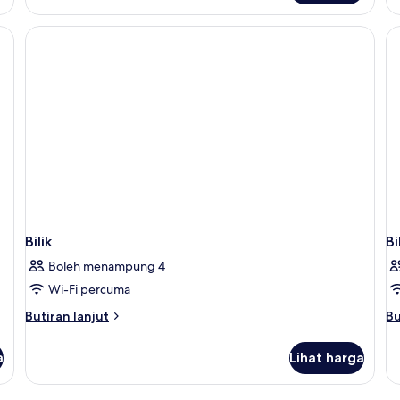
Double
Do
Room
or
Tw
R
Bilik
Bi
Boleh menampung 4
Wi-Fi percuma
Butiran
Bu
Butiran lanjut
Bu
selanjutnya
se
untuk
un
a
Lihat harga
Bilik
Bil