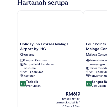
Hartanah serupa
Holiday Inn Express Malaga Airport by IHG
Four Points F
Holiday
Four
Holiday Inn Express Malaga
Four Points
Inn
Points
Airport by IHG
Malaga Cen
Express
Flex
Churriana
Málaga Centr
Malaga
by
Airport
Sarapan Percuma
Sheraton
Mesra haiwa
Tempat letak kenderaan
kesayangan
by
Malaga
percuma
Parkir tersedi
IHG
Centre
Wi-Fi percuma
Wi-Fi percu
Churriana
Málaga
Restoran
Penyaman ud
Centro
8.6
8.0
Terbaik
Sangat B
8.6
8.0
daripada
daripada
1,967 ulasan
260 ulasan
10,
10,
Harga
RM619
Terbaik,
Sangat
ialah
1,967
Baik,
RM681 jumlah
RM619
termasuk cukai & fi
ulasan
260
6 Sep - 7 Sep