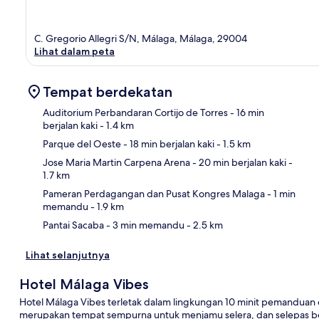
C. Gregorio Allegri S/N, Málaga, Málaga, 29004
Lihat dalam peta
Tempat berdekatan
Auditorium Perbandaran Cortijo de Torres
- 16 min
berjalan kaki
- 1.4 km
Parque del Oeste
- 18 min berjalan kaki
- 1.5 km
Pet
Jose Maria Martin Carpena Arena
- 20 min berjalan kaki
-
1.7 km
Pameran Perdagangan dan Pusat Kongres Malaga
- 1 min
memandu
- 1.9 km
Pantai Sacaba
- 3 min memandu
- 2.5 km
Lihat selanjutnya
Hotel Málaga Vibes
Hotel Málaga Vibes terletak dalam lingkungan 10 minit pemanduan d
merupakan tempat sempurna untuk menjamu selera, dan selepas be