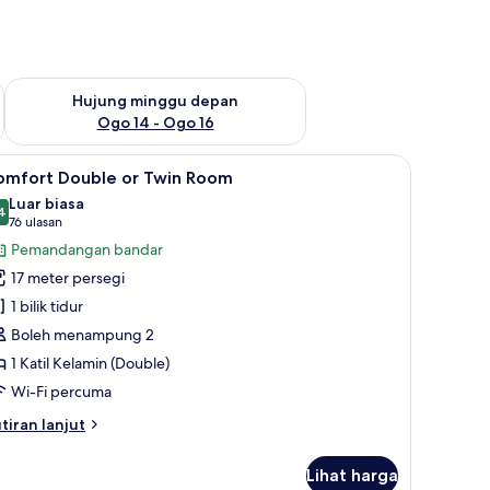
ggu ini Ogo 7 - Ogo 9
Semak ketersediaan untuk hujung minggu depan Ogo 14 - Og
Hujung minggu depan
Ogo 14 - Ogo 16
 tidur premium, gebar bulu kapas, peti besi dalam bilik
ihat
Comfort Double or Twin Room | Peralatan temp
19
omfort Double or Twin Room
emua
Luar biasa
oto
4
9.4 daripada 10
(76
76 ulasan
ntuk
ulasan)
Pemandangan bandar
omfort
17 meter persegi
ouble
1 bilik tidur
r
Boleh menampung 2
win
1 Katil Kelamin (Double)
oom
Wi-Fi percuma
tiran
tiran lanjut
lanjutnya
tuk
Lihat harga
mfort