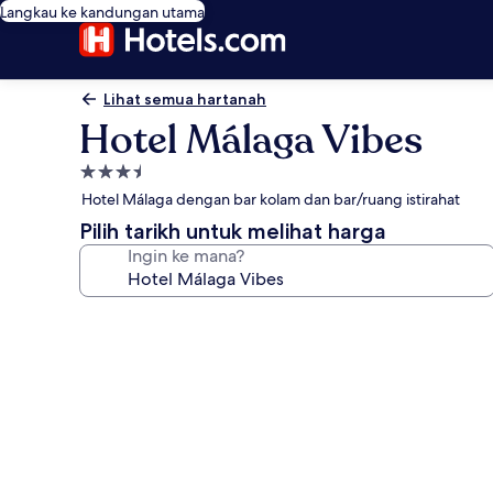
Langkau ke kandungan utama
Lihat semua hartanah
Hotel Málaga Vibes
Hartanah
3.5
Hotel Málaga dengan bar kolam dan bar/ruang istirahat
bintang
Pilih tarikh untuk melihat harga
Ingin ke mana?
Galeri
foto
untuk
Hotel
Málaga
Vibes