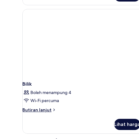
Double
Room
Bilik
Boleh menampung 4
Wi-Fi percuma
Butiran
Butiran lanjut
selanjutnya
untuk
Lihat harg
Bilik