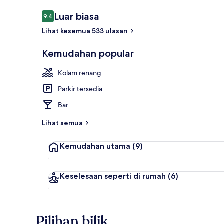
Ulasan
Luar biasa
9.4
9.4 daripada 10
Lihat kesemua 533 ulasan
Restoran
Kemudahan popular
Kolam renang
Parkir tersedia
Bar
Lihat semua
Kemudahan utama
(9)
Keselesaan seperti di rumah
(6)
Pilihan bilik