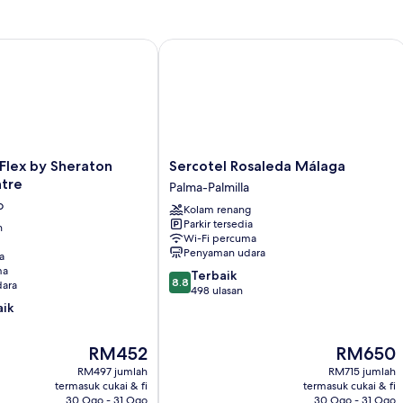
lex by Sheraton Malaga Centre
Sercotel Rosaleda Málaga
Sercotel
 Flex by Sheraton
Sercotel Rosaleda Málaga
Rosaleda
tre
Palma-Palmilla
Málaga
o
Kolam renang
Palma-
Parkir tersedia
n
Palmilla
Wi-Fi percuma
Penyaman udara
a
ma
8.8
Terbaik
8.8
ara
daripada
498 ulasan
10,
aik
Terbaik,
498
Harga
Harga
RM452
RM650
ulasan
ialah
ialah
RM497 jumlah
RM715 jumlah
RM452
RM650
termasuk cukai & fi
termasuk cukai & fi
30 Ogo - 31 Ogo
30 Ogo - 31 Ogo