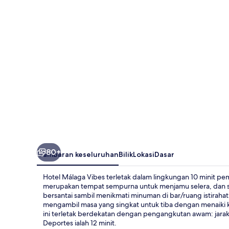
80+
Gambaran keseluruhan
Bilik
Lokasi
Dasar
Hotel Málaga Vibes terletak dalam lingkungan 10 minit pe
merupakan tempat sempurna untuk menjamu selera, dan s
bersantai sambil menikmati minuman di bar/ruang istiraha
mengambil masa yang singkat untuk tiba dengan menaiki 
ini terletak berdekatan dengan pengangkutan awam: jarak S
Deportes ialah 12 minit.