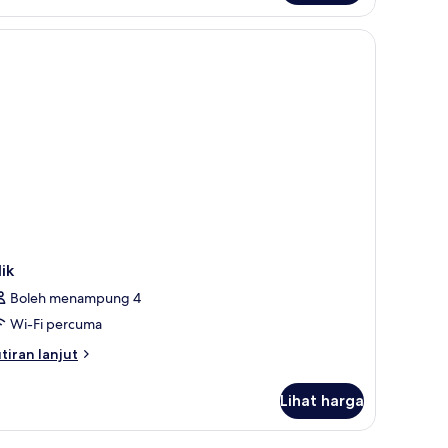
uble
in
oom
lik
Boleh menampung 4
Wi-Fi percuma
tiran
tiran lanjut
lanjutnya
tuk
Lihat harga
ik