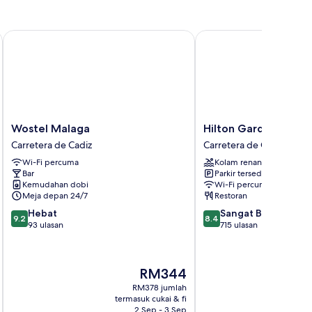
Wostel Malaga
Hilton Garden Inn Mal
Wostel
Hilton
Wostel Malaga
Hilton Garden Inn M
Malaga
Garden
Carretera de Cadiz
Carretera de Cadiz
Carretera
Inn
Wi-Fi percuma
Kolam renang
de
Malaga
Bar
Parkir tersedia
Cadiz
Carretera
Kemudahan dobi
Wi-Fi percuma
de
Meja depan 24/7
Restoran
Cadiz
9.2
8.4
Hebat
Sangat Baik
9.2
8.4
daripada
daripada
93 ulasan
715 ulasan
10,
10,
Hebat,
Sangat
93
Baik,
Harga
RM344
ulasan
715
ialah
ulasan
RM378 jumlah
RM344
termasuk cukai & fi
t
2 Sep - 3 Sep