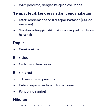
Wi-fi percuma, dengan kelajuan 25+ Mbps
Tempat letak kenderaan dan pengangkutan
Letak kenderaan sendiri di tapak hartanah (USD55
semalam)
Sekatan ketinggian dikenakan untuk parkir di tapak
hartanah
Dapur
Cerek elektrik
Bilik tidur
Cadar katil disediakan
Bilik mandi
Tab mandi atau pancuran
Kelengkapan dandanan diri percuma
Pengering rambut
Hiburan