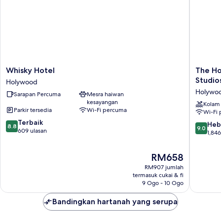
Whisky
The
Whisky Hotel
The Ho
Hotel
Hollywo
Studio
Holywood
Holywood
Franklin
Holywo
Sarapan Percuma
Mesra haiwan
Hotel
kesayangan
near
Kolam
Parkir tersedia
Wi-Fi percuma
Wi-Fi
Universa
8.8
Terbaik
Studios
9.0
Heb
8.8
9.0
daripada
609 ulasan
Holywo
daripad
1,846
10,
10,
Terbaik,
Hebat,
Harga
RM658
609
1,846
ialah
ulasan
RM907 jumlah
ulasan
RM658
termasuk cukai & fi
9 Ogo - 10 Ogo
Bandingkan hartanah yang serupa