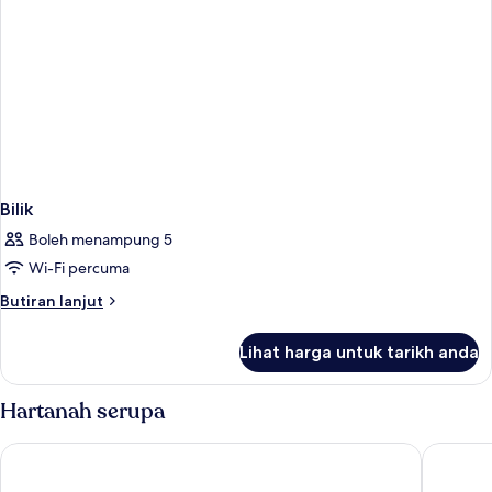
Bilik
Boleh menampung 5
Wi-Fi percuma
Butiran
Butiran lanjut
selanjutnya
untuk
Lihat harga untuk tarikh anda
Bilik
Hartanah serupa
Whisky Hotel
The Holl