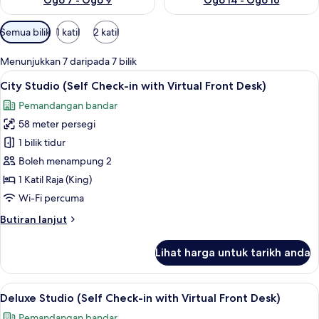
Ogo 7 - Ogo 9
Ogo 14 - Ogo 16
Penapis
Semua bilik
1 katil
2 katil
yang
tersedia
Menunjukkan 7 daripada 7 bilik
untuk
Lihat
City Studio (Self Check-in with Virtual
14
City Studio (Self Check-in with Virtual Front Desk)
bilik
semua
Pemandangan bandar
foto
58 meter persegi
untuk
City
1 bilik tidur
Studio
Boleh menampung 2
(Self
1 Katil Raja (King)
Check-
Wi-Fi percuma
in
Butiran
Butiran lanjut
with
selanjutnya
Virtual
untuk
Lihat harga untuk tarikh anda
Front
City
Studio
Desk)
(Self
Lihat
Deluxe Studio (Self Check-in with Virtu
14
Check-
Deluxe Studio (Self Check-in with Virtual Front Desk)
semua
in
Pemandangan bandar