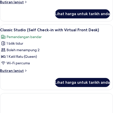
Butiran
Butiran lanjut
with
selanjutnya
Virtual
untuk
Lihat harga untuk tarikh anda
Front
Family
Studio
Desk)
(Self
Lihat
Ruang kerja komputer riba, langsir/tir
14
Check-
Classic Studio (Self Check-in with Virtual Front Desk)
semua
in
Pemandangan bandar
with
foto
Virtual
1 bilik tidur
untuk
Front
Classic
Boleh menampung 2
Desk)
Studio
1 Katil Ratu (Queen)
(Self
Wi-Fi percuma
Check-
Butiran
Butiran lanjut
in
selanjutnya
with
untuk
Lihat harga untuk tarikh anda
Classic
Virtual
Studio
Front
(Self
Desk)
Check-
in
with
Virtual