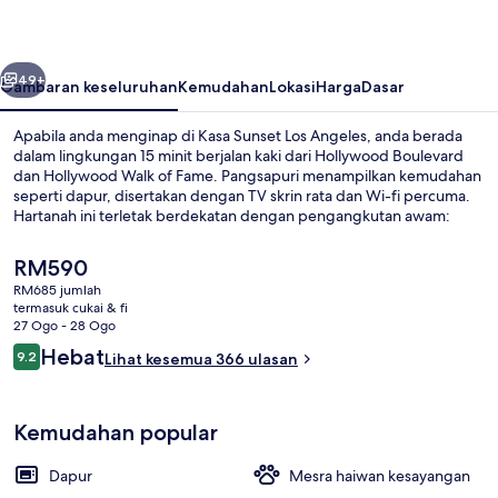
Angeles
belumnya
Seterusnya
49+
Gambaran keseluruhan
Kemudahan
Lokasi
Harga
Dasar
Apabila anda menginap di Kasa Sunset Los Angeles, anda berada
dalam lingkungan 15 minit berjalan kaki dari Hollywood Boulevard
dan Hollywood Walk of Fame. Pangsapuri menampilkan kemudahan
seperti dapur, disertakan dengan TV skrin rata dan Wi-fi percuma.
Hartanah ini terletak berdekatan dengan pengangkutan awam:
jarak Stesen Hollywood - Western ialah 13 minit sahaja.
Harga
RM590
semasa
RM685 jumlah
ialah
termasuk cukai & fi
Deluxe Studio (Self Check-in with Vir
RM590
27 Ogo - 28 Ogo
Ulasan
Hebat
9.2
Lihat kesemua 366 ulasan
9.2 daripada 10
Kemudahan popular
Dapur
Mesra haiwan kesayangan