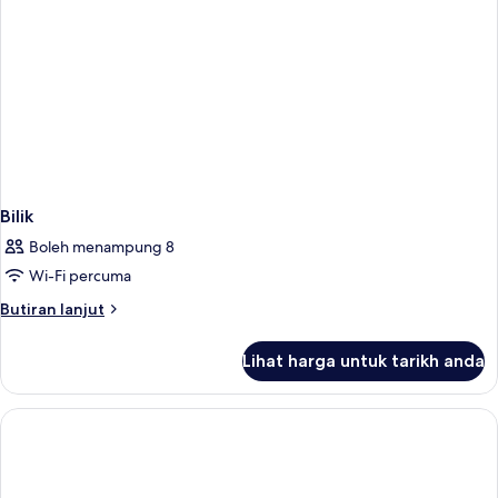
Front
Desk)
Bilik
Boleh menampung 8
Wi-Fi percuma
Butiran
Butiran lanjut
selanjutnya
untuk
Lihat harga untuk tarikh anda
Bilik