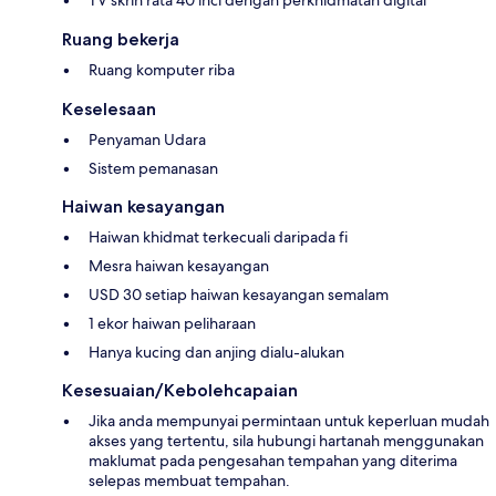
TV skrin rata 40 inci dengan perkhidmatan digital
Ruang bekerja
Ruang komputer riba
Keselesaan
Penyaman Udara
Sistem pemanasan
Haiwan kesayangan
Haiwan khidmat terkecuali daripada fi
Mesra haiwan kesayangan
USD 30 setiap haiwan kesayangan semalam
1 ekor haiwan peliharaan
Hanya kucing dan anjing dialu-alukan
Kesesuaian/Kebolehcapaian
Jika anda mempunyai permintaan untuk keperluan mudah
akses yang tertentu, sila hubungi hartanah menggunakan
maklumat pada pengesahan tempahan yang diterima
selepas membuat tempahan.