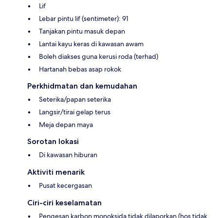
Lif
Lebar pintu lif (sentimeter): 91
Tanjakan pintu masuk depan
Lantai kayu keras di kawasan awam
Boleh diakses guna kerusi roda (terhad)
Hartanah bebas asap rokok
Perkhidmatan dan kemudahan
Seterika/papan seterika
Langsir/tirai gelap terus
Meja depan maya
Sorotan lokasi
Di kawasan hiburan
Aktiviti menarik
Pusat kecergasan
Ciri-ciri keselamatan
Pengesan karbon monoksida tidak dilaporkan (hos tidak