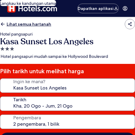
Langkau ke kandungan utama
Dapatkan aplikasi
Lihat semua hartanah
Hotel pangsapuri
Kasa Sunset Los Angeles
Hartanah
3.0
Hotel pangsapuri mudah sampai ke Hollywood Boulevard
bintang
Pilih tarikh untuk melihat harga
Ingin ke mana?
Tarikh
Pengembara