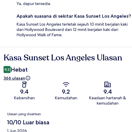
Ya, dapur tersedia.
Apakah suasana di sekitar Kasa Sunset Los Angeles?
Kasa Sunset Los Angeles terletak sejauh 10 minit berjalan kaki
dari Hollywood Boulevard dan 12 minit berjalan kaki dari
Hollywood Walk of Fame.
Kasa Sunset Los Angeles Ulasan
Ulasan
Hebat
9.2
366 ulasan
9.4
9.2
9.4
Kebersihan
Kemudahan
Keadaan hartanah &
kemudahan
Ulasan
Ulasan yang disahkan
10/10 Luar biasa
1 Jun 2026