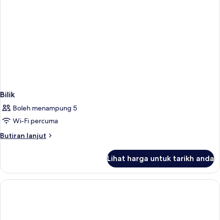
Bilik
Boleh menampung 5
Wi-Fi percuma
Butiran
Butiran lanjut
selanjutnya
untuk
Lihat harga untuk tarikh anda
Bilik