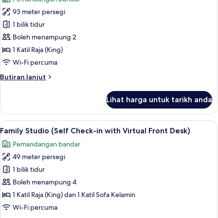
with
foto
Virtual
93 meter persegi
untuk
Front
Deluxe
1 bilik tidur
Desk)
Studio
Boleh menampung 2
(Self
1 Katil Raja (King)
Check-
Wi-Fi percuma
in
Butiran
Butiran lanjut
with
selanjutnya
Virtual
untuk
Lihat harga untuk tarikh anda
Front
Deluxe
Studio
Desk)
(Self
Lihat
Ruang kerja komputer riba, langsir/tir
9
Check-
Family Studio (Self Check-in with Virtual Front Desk)
semua
in
Pemandangan bandar
with
foto
Virtual
49 meter persegi
untuk
Front
Family
1 bilik tidur
Desk)
Studio
Boleh menampung 4
(Self
1 Katil Raja (King) dan 1 Katil Sofa Kelamin
Check-
Wi-Fi percuma
in