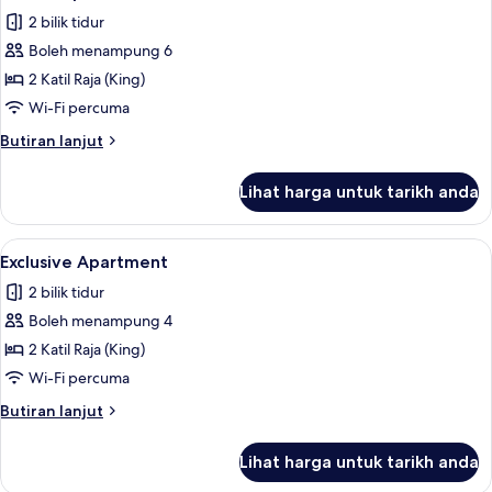
semua
2 bilik tidur
foto
Boleh menampung 6
untuk
Deluxe
2 Katil Raja (King)
Apartment
Wi-Fi percuma
Butiran
Butiran lanjut
selanjutnya
untuk
Lihat harga untuk tarikh anda
Deluxe
Apartment
Lihat
Exclusive Apartment | 2 bilik tidur, peti
9
Exclusive Apartment
semua
2 bilik tidur
foto
Boleh menampung 4
untuk
Exclusive
2 Katil Raja (King)
Apartment
Wi-Fi percuma
Butiran
Butiran lanjut
selanjutnya
untuk
Lihat harga untuk tarikh anda
Exclusive
Apartment