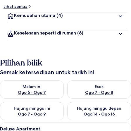
Lihat semua
Kemudahan utama
(4)
Keselesaan seperti di rumah
(6)
Pilihan bilik
Semak ketersediaan untuk tarikh ini
Semak ketersediaan untuk malam ini Ogo 6 - Ogo 7
Semak ketersediaan untuk es
Malam ini
Esok
Ogo 6 - Ogo 7
Ogo 7 - Ogo 8
Semak ketersediaan untuk hujung minggu ini Ogo 7 - Ogo 9
Semak ketersediaan untuk hu
Hujung minggu ini
Hujung minggu depan
Ogo 7 - Ogo 9
Ogo 14 - Ogo 16
Lihat
Deluxe Apartment | Ruang tamu
11
Deluxe Apartment