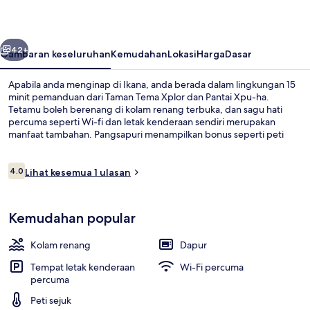
belumnya
Seterusnya
42+
Gambaran keseluruhan
Kemudahan
Lokasi
Harga
Dasar
Apabila anda menginap di Ikana, anda berada dalam lingkungan 15
minit pemanduan dari Taman Tema Xplor dan Pantai Xpu-ha.
Tetamu boleh berenang di kolam renang terbuka, dan sagu hati
percuma seperti Wi-fi dan letak kenderaan sendiri merupakan
manfaat tambahan. Pangsapuri menampilkan bonus seperti peti
sejuk dan ketuhar gelombang mikro.
Ulasan
4.0
Lihat kesemua 1 ulasan
4.0 daripada 10
Grand Apartment | Ruang tamu
Kemudahan popular
Kolam renang
Dapur
Tempat letak kenderaan
Wi-Fi percuma
percuma
Peti sejuk