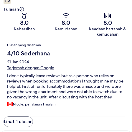
4.0
1 ulasan
8.0
8.0
8.0
Kebersihan
Kemudahan
Keadaan hartanah &
kemudahan
Ulasan
Ulasan yang disahkan
4/10 Sederhana
21 Jan 2024
Terjemah dengan Google
I don’t typically leave reviews but as a person who relies on
reviews when booking accommodations I thought mine may be
helpful. First off unfortunately there was a mixup and we were
given the wrong apartment and were not able to switch due to
no vacancy in the unit. After discussing with the host they
offered some solutions that were appreciated. The apartment
Nicole, perjalanan 1 malam
was just as beautiful and large as in the pictures. It’s decorated
with quality furniture and great design. The biggest issue is the
location. It’s on a very busy side road that’s also set back from
Lihat 1 ulasan
the 302 highway making it extremely loud. We could hear traffic
the entire time. It’s also not a well soundproofed building so we