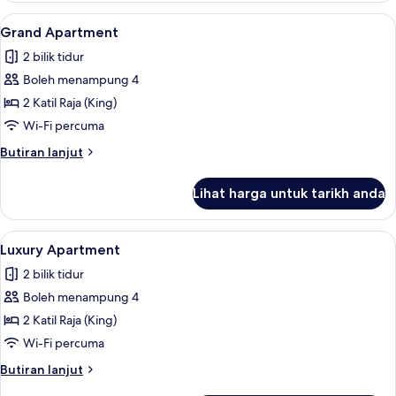
Lihat
2 bilik tidur, peti besi dalam bilik, meja
8
Grand Apartment
semua
2 bilik tidur
foto
Boleh menampung 4
untuk
Grand
2 Katil Raja (King)
Apartment
Wi-Fi percuma
Butiran
Butiran lanjut
selanjutnya
untuk
Lihat harga untuk tarikh anda
Grand
Apartment
Lihat
Luxury Apartment | 2 bilik tidur, peti be
11
Luxury Apartment
semua
2 bilik tidur
foto
Boleh menampung 4
untuk
Luxury
2 Katil Raja (King)
Apartment
Wi-Fi percuma
Butiran
Butiran lanjut
selanjutnya