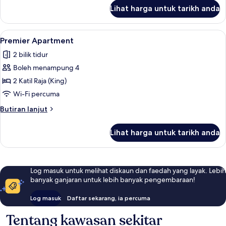
untuk
Lihat harga untuk tarikh anda
Luxury
Apartment
Lihat
2 bilik tidur, peti besi dalam bilik, meja
1
Premier Apartment
semua
2 bilik tidur
foto
Boleh menampung 4
untuk
Premier
2 Katil Raja (King)
Apartment
Wi-Fi percuma
Butiran
Butiran lanjut
selanjutnya
untuk
Lihat harga untuk tarikh anda
Premier
Apartment
Log masuk untuk melihat diskaun dan faedah yang layak. Lebih
banyak ganjaran untuk lebih banyak pengembaraan!
Log masuk
Daftar sekarang, ia percuma
Tentang kawasan sekitar