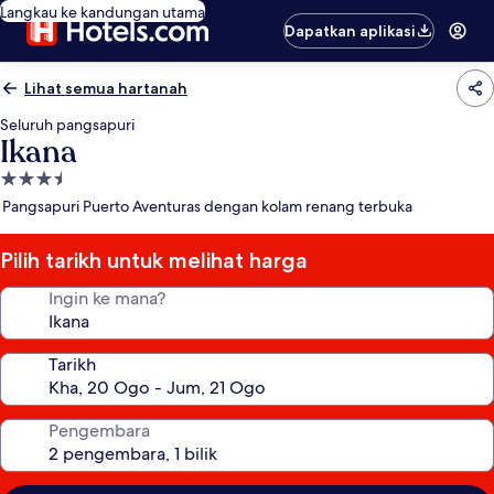
Langkau ke kandungan utama
Dapatkan aplikasi
Lihat semua hartanah
Seluruh pangsapuri
Ikana
Hartanah
3.5
Pangsapuri Puerto Aventuras dengan kolam renang terbuka
bintang
Pilih tarikh untuk melihat harga
Ingin ke mana?
Tarikh
Pengembara