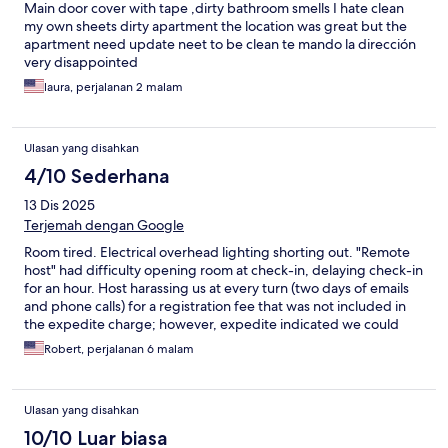
Main door cover with tape ,dirty bathroom smells I hate clean
my own sheets dirty apartment the location was great but the
apartment need update neet to be clean te mando la dirección
very disappointed
laura, perjalanan 2 malam
Ulasan yang disahkan
4/10 Sederhana
13 Dis 2025
Terjemah dengan Google
Room tired. Electrical overhead lighting shorting out. "Remote
host" had difficulty opening room at check-in, delaying check-in
for an hour. Host harassing us at every turn (two days of emails
and phone calls) for a registration fee that was not included in
the expedite charge; however, expedite indicated we could
pay at hotel. We had to provide photos of drivers licence, credit
Robert, perjalanan 6 malam
cards, selfies and fill out and upload an online form. Felt more
like a scam than a reputable business. Beware.
Ulasan yang disahkan
10/10 Luar biasa