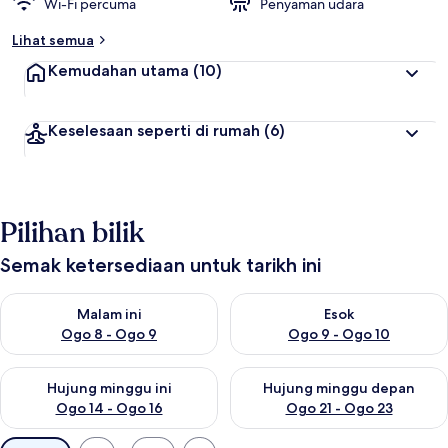
Wi-Fi percuma
Penyaman udara
Lihat semua
Kemudahan utama
(10)
Keselesaan seperti di rumah
(6)
Pilihan bilik
Semak ketersediaan untuk tarikh ini
Semak ketersediaan untuk malam ini Ogo 8 - Ogo 9
Semak ketersediaan untuk es
Malam ini
Esok
Ogo 8 - Ogo 9
Ogo 9 - Ogo 10
Semak ketersediaan untuk hujung minggu ini Ogo 14 - Ogo 16
Semak ketersediaan untuk hu
Hujung minggu ini
Hujung minggu depan
Ogo 14 - Ogo 16
Ogo 21 - Ogo 23
Penapis