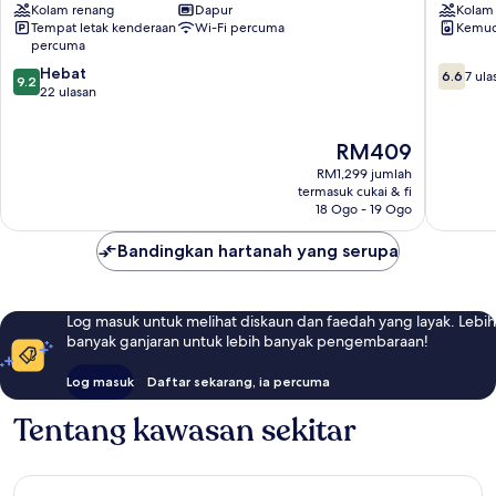
Kolam renang
Dapur
Kolam
in
Brickell
Tempat letak kenderaan
Wi-Fi percuma
Kemud
Brickell
Bay
percuma
Brickell
Brickell
9.2
6.6
Hebat
6.6
7 ula
9.2
daripada
daripad
22 ulasan
10,
10,
Hebat,
7
Harga
RM409
22
ulasan
ialah
ulasan
RM1,299 jumlah
RM409
termasuk cukai & fi
18 Ogo - 19 Ogo
Bandingkan hartanah yang serupa
Log masuk untuk melihat diskaun dan faedah yang layak. Lebih
banyak ganjaran untuk lebih banyak pengembaraan!
Log masuk
Daftar sekarang, ia percuma
Tentang kawasan sekitar