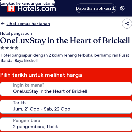
Langkau ke kandungan utama
Dapatkan aplikasi
Lihat semua hartanah
Hotel pangsapuri
OneLuxStay in the Heart of Brickell
Hartanah
4.0
Hotel pangsapuri dengan 2 kolam renang terbuka, berhampiran Pusat
bintang
Bandar Raya Brickell
Pilih tarikh untuk melihat harga
Ingin ke mana?
Tarikh
Pengembara