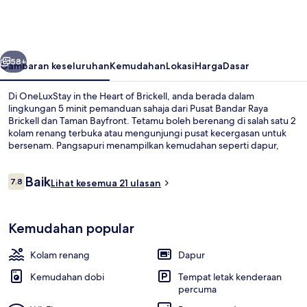
the
Heart
of
belumnya
Seterusnya
Brickell
58+
Gambaran keseluruhan
Kemudahan
Lokasi
Harga
Dasar
Di OneLuxStay in the Heart of Brickell, anda berada dalam
lingkungan 5 minit pemanduan sahaja dari Pusat Bandar Raya
Brickell dan Taman Bayfront. Tetamu boleh berenang di salah satu 2
kolam renang terbuka atau mengunjungi pusat kecergasan untuk
bersenam. Pangsapuri menampilkan kemudahan seperti dapur,
disertakan dengan TV Pintar dan Wi-fi percuma. Hartanah ini
terletak berdekatan dengan pengangkutan awam: jarak Stesen
Ulasan
Baik
Financial District Metromover ialah 5 minit dan Stesen Tenth Street
7.8
Lihat kesemua 21 ulasan
7.8 daripada 10
Promenade Metromover ialah 6 minit.
Deluxe Apartment, 1 Bedroom | Ruang t
Kemudahan popular
Kolam renang
Dapur
Kemudahan dobi
Tempat letak kenderaan
percuma