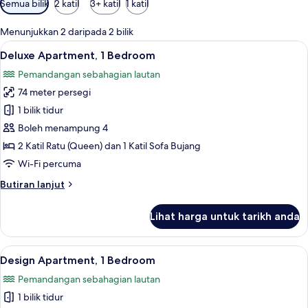
Semua bilik
2 katil
3+ katil
1 katil
yang
tersedia
Menunjukkan 2 daripada 2 bilik
untuk
Lihat
Deluxe Apartment, 1 Bedroom | 1 bilik 
17
Deluxe Apartment, 1 Bedroom
bilik
semua
Pemandangan sebahagian lautan
foto
74 meter persegi
untuk
Deluxe
1 bilik tidur
Apartment,
Boleh menampung 4
1
2 Katil Ratu (Queen) dan 1 Katil Sofa Bujang
Bedroom
Wi-Fi percuma
Butiran
Butiran lanjut
selanjutnya
untuk
Lihat harga untuk tarikh anda
Deluxe
Apartment,
1
Lihat
Design Apartment, 1 Bedroom | 1 bilik 
25
Bedroom
Design Apartment, 1 Bedroom
semua
Pemandangan sebahagian lautan
foto
1 bilik tidur
untuk