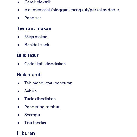
Cerek elektrik
Alat memasak/pinggan-mangkuk/perkakas dapur
Pengisar
Tempat makan
Meja makan
Bar/deli snek
Bilik tidur
Cadar katil disediakan
Bilik mandi
Tab mandi atau pancuran
Sabun
Tuala disediakan
Pengering rambut
Syampu
Tisu tandas
Hiburan