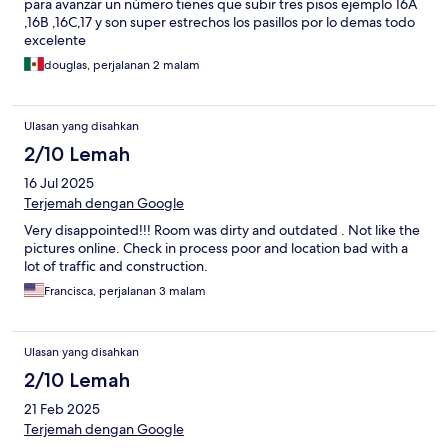
para avanzar un número tienes que subir tres pisos ejemplo 16A
,16B ,16C,17 y son super estrechos los pasillos por lo demas todo
excelente
douglas, perjalanan 2 malam
Ulasan yang disahkan
2/10 Lemah
16 Jul 2025
Terjemah dengan Google
Very disappointed!!! Room was dirty and outdated . Not like the
pictures online. Check in process poor and location bad with a
lot of traffic and construction.
Francisca, perjalanan 3 malam
Ulasan yang disahkan
2/10 Lemah
21 Feb 2025
Terjemah dengan Google