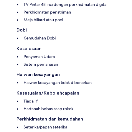
TV Pintar 48 inci dengan perkhidmatan digital
Perkhidmatan penstriman
Meja biliard atau pool
Dobi
Kemudahan Dobi
Keselesaan
Penyaman Udara
Sistem pemanasan
Haiwan kesayangan
Haiwan kesayangan tidak dibenarkan
Kesesuaian/Kebolehcapaian
Tiada lif
Hartanah bebas asap rokok
Perkhidmatan dan kemudahan
Seterika/papan seterika