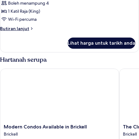
Design
Boleh menampung 4
Apartment,
1 Katil Raja (King)
1
Wi-Fi percuma
Bedroom
Butiran
Butiran lanjut
selanjutnya
untuk
Lihat harga untuk tarikh anda
Design
Apartment,
1
Hartanah serupa
Bedroom
Modern Condos Available in Brickell
The Club 
Modern
The
Modern Condos Available in Brickell
The Clu
Condos
Club
Brickell
Brickell
Available
at