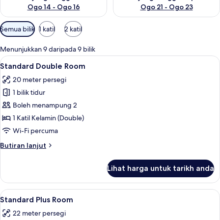
Ogo 14 - Ogo 16
Ogo 21 - Ogo 23
Penapis
Semua bilik
1 katil
2 katil
yang
tersedia
Menunjukkan 9 daripada 9 bilik
untuk
Lihat
Standard Double Room | Peti besi dalam
4
Standard Double Room
bilik
semua
20 meter persegi
foto
1 bilik tidur
untuk
Standard
Boleh menampung 2
Double
1 Katil Kelamin (Double)
Room
Wi-Fi percuma
Butiran
Butiran lanjut
selanjutnya
untuk
Lihat harga untuk tarikh anda
Standard
Double
Room
Lihat
Standard Plus Room | Peti besi dalam bi
6
Standard Plus Room
semua
22 meter persegi
foto