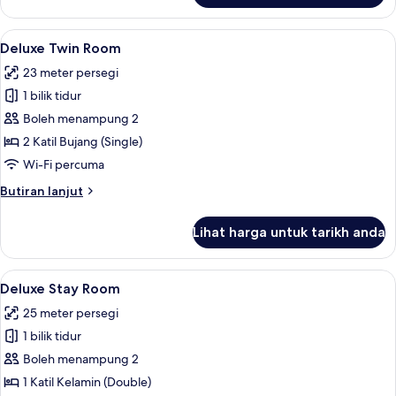
Twin
Room
Lihat
Deluxe Twin Room | Peti besi dalam bili
6
Deluxe Twin Room
semua
23 meter persegi
foto
1 bilik tidur
untuk
Deluxe
Boleh menampung 2
Twin
2 Katil Bujang (Single)
Room
Wi-Fi percuma
Butiran
Butiran lanjut
selanjutnya
untuk
Lihat harga untuk tarikh anda
Deluxe
Twin
Room
Lihat
Deluxe Stay Room | Peti besi dalam bili
10
Deluxe Stay Room
semua
25 meter persegi
foto
1 bilik tidur
untuk
Deluxe
Boleh menampung 2
Stay
1 Katil Kelamin (Double)