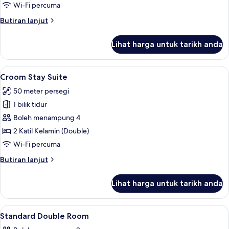
Room
Wi-Fi percuma
Butiran
Butiran lanjut
selanjutnya
untuk
Lihat harga untuk tarikh anda
Deluxe
Stay
Room
Lihat
Croom Stay Suite | Peti besi dalam bili
10
Croom Stay Suite
semua
50 meter persegi
foto
1 bilik tidur
untuk
Croom
Boleh menampung 4
Stay
2 Katil Kelamin (Double)
Suite
Wi-Fi percuma
Butiran
Butiran lanjut
selanjutnya
untuk
Lihat harga untuk tarikh anda
Croom
Stay
Suite
Lihat
Peti besi dalam bilik, Wi-fi percuma, ca
6
Standard Double Room
semua