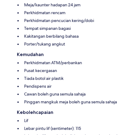
Meja/kaunter hadapan 24 jam
Perkhidmatan rencam
Perkhidmatan pencucian kering/dobi
Tempat simpanan bagasi
Kakitangan berbilang bahasa
Porter/tukang angkut
Kemudahan
Perkhidmatan ATM/perbankan
Pusat kecergasan
Tiada botol air plastik
Pendispens air
Cawan boleh guna semula sahaja
Pinggan mangkuk meja boleh guna semula sahaja
Kebolehcapaian
Lif
Lebar pintu lif (sentimeter): 115