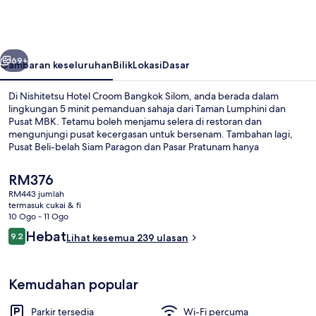
Croom
Bangkok
Silom
belumnya
Seterusnya
69+
Gambaran keseluruhan
Bilik
Lokasi
Dasar
Di Nishitetsu Hotel Croom Bangkok Silom, anda berada dalam
lingkungan 5 minit pemanduan sahaja dari Taman Lumphini dan
Pusat MBK. Tetamu boleh menjamu selera di restoran dan
mengunjungi pusat kecergasan untuk bersenam. Tambahan lagi,
Pusat Beli-belah Siam Paragon dan Pasar Pratunam hanya
mengambil masa 5 minit untuk tiba dengan menaiki kenderaan.
Pengangkutan awam terletak berdekatan: jarak Stesen BTS Sala
Harga
RM376
Daeng ialah 3 minit dan Stesen Sala Daeng ialah 3 minit.
semasa
RM443 jumlah
ialah
termasuk cukai & fi
Kawasan tempat duduk lobi
RM376
10 Ogo - 11 Ogo
Ulasan
Hebat
9.2
Lihat kesemua 239 ulasan
9.2 daripada 10
Kemudahan popular
Parkir tersedia
Wi-Fi percuma