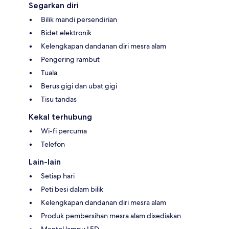
Segarkan diri
Bilik mandi persendirian
Bidet elektronik
Kelengkapan dandanan diri mesra alam
Pengering rambut
Tuala
Berus gigi dan ubat gigi
Tisu tandas
Kekal terhubung
Wi-fi percuma
Telefon
Lain-lain
Setiap hari
Peti besi dalam bilik
Kelengkapan dandanan diri mesra alam
Produk pembersihan mesra alam disediakan