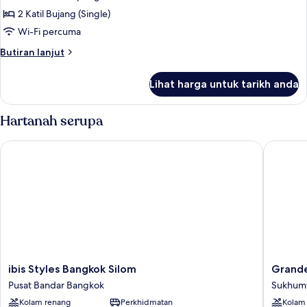
foto
2 Katil Bujang (Single)
untuk
Standard
Wi-Fi percuma
Twin
Butiran
Butiran lanjut
Room
selanjutnya
untuk
Lihat harga untuk tarikh anda
Standard
Twin
Room
Hartanah serupa
ibis Styles Bangkok Silom
Grande C
ibis
Grande
ibis Styles Bangkok Silom
Grande
Styles
Centre
Pusat Bandar Bangkok
Sukhumv
Bangkok
Point
Kolam renang
Perkhidmatan
Kolam
Silom
Hotel