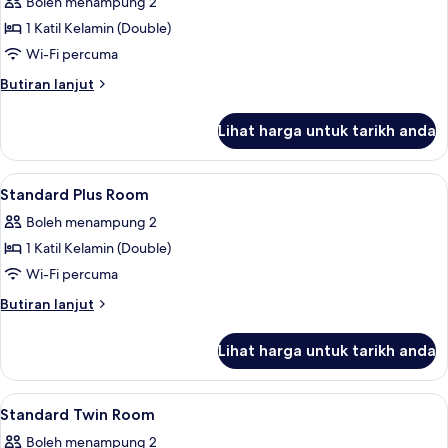
Boleh menampung 2
foto
1 Katil Kelamin (Double)
untuk
Standard
Wi-Fi percuma
Double
Butiran
Butiran lanjut
Room
selanjutnya
untuk
Lihat harga untuk tarikh anda
Standard
Double
Room
Lihat
Peti besi dalam bilik, Wi-fi percuma, ca
7
Standard Plus Room
semua
Boleh menampung 2
foto
1 Katil Kelamin (Double)
untuk
Standard
Wi-Fi percuma
Plus
Butiran
Butiran lanjut
Room
selanjutnya
untuk
Lihat harga untuk tarikh anda
Standard
Plus
Room
Lihat
Peti besi dalam bilik, Wi-fi percuma, ca
6
Standard Twin Room
semua
Boleh menampung 2