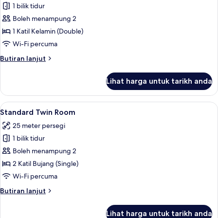
1 bilik tidur
untuk
Standard
Boleh menampung 2
Plus
1 Katil Kelamin (Double)
Room
Wi-Fi percuma
Butiran
Butiran lanjut
selanjutnya
untuk
Lihat harga untuk tarikh anda
Standard
Plus
Room
Lihat
Standard Twin Room | Peti besi dalam b
8
Standard Twin Room
semua
25 meter persegi
foto
1 bilik tidur
untuk
Standard
Boleh menampung 2
Twin
2 Katil Bujang (Single)
Room
Wi-Fi percuma
Butiran
Butiran lanjut
selanjutnya
untuk
Lihat harga untuk tarikh anda
Standard