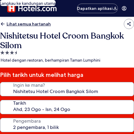
Langkau ke kandungan utama
Dapatkan aplikasi
Lihat semua hartanah
Nishitetsu Hotel Croom Bangkok
Silom
Hartanah
3.5
Hotel dengan restoran, berhampiran Taman Lumphini
bintang
Pilih tarikh untuk melihat harga
Ingin ke mana?
Tarikh
Pengembara