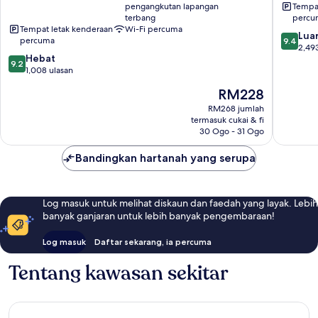
pengangkutan lapangan
Tempat
Pusat
Terminal
terbang
percu
Bandar
21
Tempat letak kenderaan
Wi-Fi percuma
9.4
Bangkok
Sukhumv
Luar
percuma
9.4
daripad
2,49
9.2
Hebat
10,
9.2
daripada
1,008 ulasan
Luar
10,
Biasa,
Harga
RM228
Hebat,
2,493
ialah
1,008
RM268 jumlah
ulasan
RM228
termasuk cukai & fi
ulasan
30 Ogo - 31 Ogo
Bandingkan hartanah yang serupa
Log masuk untuk melihat diskaun dan faedah yang layak. Lebih
banyak ganjaran untuk lebih banyak pengembaraan!
Log masuk
Daftar sekarang, ia percuma
Tentang kawasan sekitar