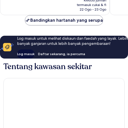
RM656 jumlah
ulasan
ulasan
RM547
termasuk cukai & fi
22 Ogo - 23 Ogo
Bandingkan hartanah yang serupa
Log masuk untuk melihat diskaun dan faedah yang layak. Lebih
banyak ganjaran untuk lebih banyak pengembaraan!
Log masuk
Daftar sekarang, ia percuma
Tentang kawasan sekitar