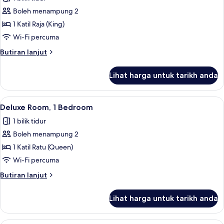
Boleh menampung 2
1 Katil Raja (King)
Wi-Fi percuma
Butiran
Butiran lanjut
selanjutnya
untuk
Lihat harga untuk tarikh anda
Premier
Room,
1
Lihat
Gebar bulu kapas, peti besi dalam bilik
2
Bedroom
Deluxe Room, 1 Bedroom
semua
1 bilik tidur
foto
Boleh menampung 2
untuk
Deluxe
1 Katil Ratu (Queen)
Room,
Wi-Fi percuma
1
Butiran
Butiran lanjut
Bedroom
selanjutnya
untuk
Lihat harga untuk tarikh anda
Deluxe
Room,
1
Gebar bulu kapas, peti besi dalam bilik