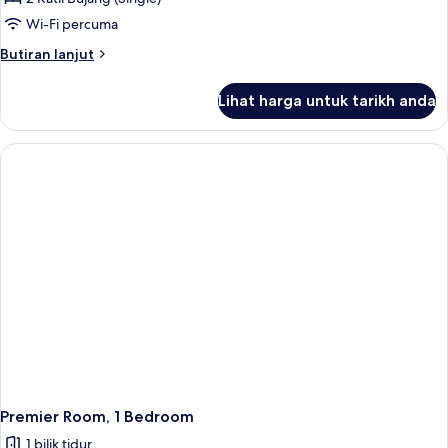
2
Wi-Fi percuma
Katil
Butiran
Butiran lanjut
Bujang
selanjutnya
(Single)
untuk
Lihat harga untuk tarikh anda
Studio,
2
Katil
Bujang
(Single)
Premier Room, 1 Bedroom
1 bilik tidur