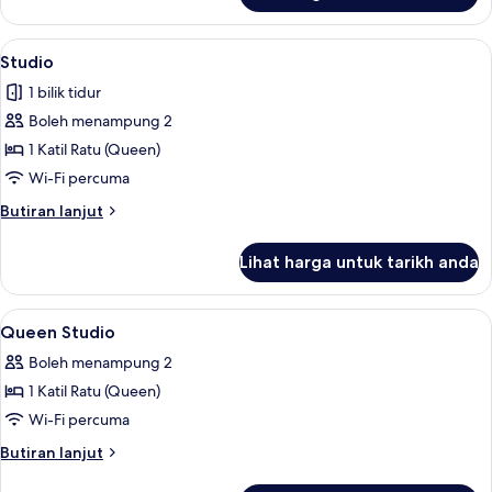
Studio
Lihat
Studio | Gebar bulu kapas, peti besi da
1
Studio
semua
1 bilik tidur
foto
Boleh menampung 2
untuk
Studio
1 Katil Ratu (Queen)
Wi-Fi percuma
Butiran
Butiran lanjut
selanjutnya
untuk
Lihat harga untuk tarikh anda
Studio
Lihat
Gebar bulu kapas, peti besi dalam bilik
3
Queen Studio
semua
Boleh menampung 2
foto
1 Katil Ratu (Queen)
untuk
Queen
Wi-Fi percuma
Studio
Butiran
Butiran lanjut
selanjutnya
untuk