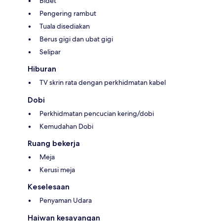
Bidet
Pengering rambut
Tuala disediakan
Berus gigi dan ubat gigi
Selipar
Hiburan
TV skrin rata dengan perkhidmatan kabel
Dobi
Perkhidmatan pencucian kering/dobi
Kemudahan Dobi
Ruang bekerja
Meja
Kerusi meja
Keselesaan
Penyaman Udara
Haiwan kesayangan