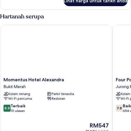
Lihat harga untuk tarikh anda
One-
Bedroom
Executive
Hartanah serupa
Loft
Momentus Hotel Alexandra
Four Poi
Momentus
Four
Momentus Hotel Alexandra
Four P
Hotel
Points
Bukit Merah
Jurong 
Alexandra
by
Kolam renang
Parkir tersedia
Kolam
Bukit
Sherato
Wi-Fi percuma
Restoran
Wi-Fi
Merah
Singapo
Jurong
8.8
7.8
Terbaik
Baik
8.8
7.8
Jurong
daripada
daripad
111 ulasan
654 
East
10,
10,
Terbaik,
Baik,
Harga
RM547
111
654
ialah