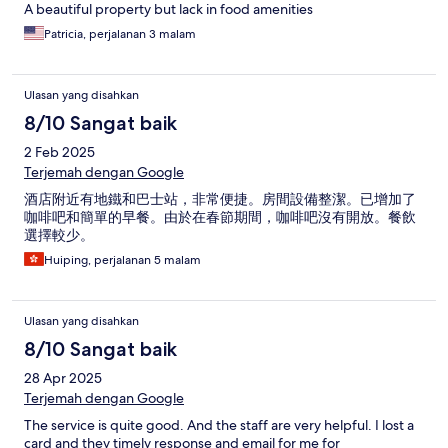
A beautiful property but lack in food amenities
Patricia, perjalanan 3 malam
Ulasan yang disahkan
8/10 Sangat baik
2 Feb 2025
Terjemah dengan Google
酒店附近有地鐵和巴士站，非常便捷。房間設備整潔。已增加了
咖啡吧和簡單的早餐。由於在春節期間，咖啡吧沒有開放。餐飲
選擇較少。
Huiping, perjalanan 5 malam
Ulasan yang disahkan
8/10 Sangat baik
28 Apr 2025
Terjemah dengan Google
The service is quite good. And the staff are very helpful. I lost a
card and they timely response and email for me for