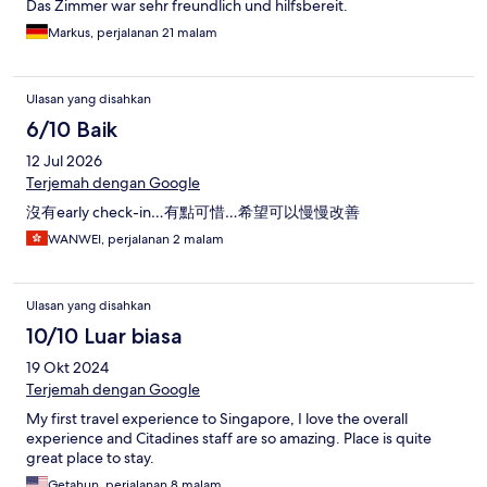
Das Zimmer war sehr freundlich und hilfsbereit.
Markus, perjalanan 21 malam
Ulasan yang disahkan
6/10 Baik
12 Jul 2026
Terjemah dengan Google
沒有early check-in…有點可惜…希望可以慢慢改善
WANWEI, perjalanan 2 malam
Ulasan yang disahkan
10/10 Luar biasa
19 Okt 2024
Terjemah dengan Google
My first travel experience to Singapore, I love the overall
experience and Citadines staff are so amazing. Place is quite
great place to stay.
Getahun, perjalanan 8 malam