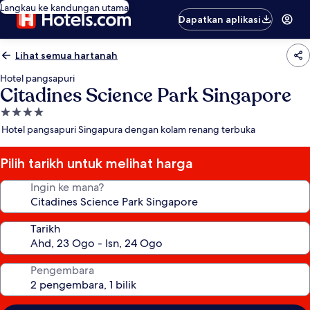
Langkau ke kandungan utama
Dapatkan aplikasi
Lihat semua hartanah
Hotel pangsapuri
Citadines Science Park Singapore
Hartanah
4.0
Hotel pangsapuri Singapura dengan kolam renang terbuka
bintang
Pilih tarikh untuk melihat harga
Ingin ke mana?
Tarikh
Pengembara