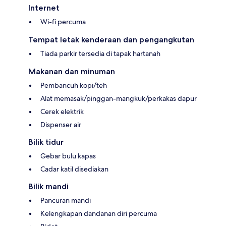
Internet
Wi-fi percuma
Tempat letak kenderaan dan pengangkutan
Tiada parkir tersedia di tapak hartanah
Makanan dan minuman
Pembancuh kopi/teh
Alat memasak/pinggan-mangkuk/perkakas dapur
Cerek elektrik
Dispenser air
Bilik tidur
Gebar bulu kapas
Cadar katil disediakan
Bilik mandi
Pancuran mandi
Kelengkapan dandanan diri percuma