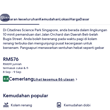
Singapore
belumnya
Seterusnya
34+
Gambaran keseluruhan
Kemudahan
Lokasi
Harga
Dasar
Di Citadines Science Park Singapore, anda berada dalam lingkungan
10 minit pemanduan dari Jalan Orchard dan Daerah Beli-belah
Bugis Street. Anda boleh berenang pada waktu pagi di kolam
renang terbuka dan mengunjungi pusat kecergasan untuk
bersenam. Pangsapuri menawarkan sentuhan hebat seperti gebar
bulu kapas dan selipar, disertakan dengan TV skrin rata and Wi-fi
percuma. Hartanah ini terletak berdekatan dengan pengangkutan
Harga
RM576
awam: jarak Stesen Kent Ridge ialah 8 minit sahaja.
semasa
RM691 jumlah
ialah
termasuk cukai & fi
Bar (di hartanah)
RM576
8 Sep - 9 Sep
Ulasan
Cemerlang
8.8
Lihat kesemua 86 ulasan
8.8 daripada 10
Kemudahan popular
Kolam renang
Kemudahan dobi