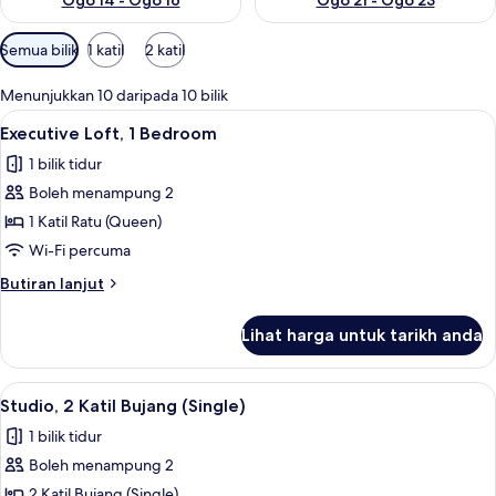
Ogo 14 - Ogo 16
Ogo 21 - Ogo 23
Penapis
Semua bilik
1 katil
2 katil
yang
tersedia
Menunjukkan 10 daripada 10 bilik
untuk
Lihat
Executive Loft, 1 Bedroom | Ruang tamu
2
Executive Loft, 1 Bedroom
bilik
semua
1 bilik tidur
foto
Boleh menampung 2
untuk
Executive
1 Katil Ratu (Queen)
Loft,
Wi-Fi percuma
1
Butiran
Butiran lanjut
Bedroom
selanjutnya
untuk
Lihat harga untuk tarikh anda
Executive
Loft,
1
Lihat
Studio, 2 Katil Bujang (Single) | Gebar 
2
Bedroom
Studio, 2 Katil Bujang (Single)
semua
1 bilik tidur
foto
Boleh menampung 2
untuk
Studio,
2 Katil Bujang (Single)