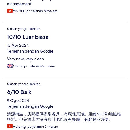
management!
YIN YEE, perjalanan 5 malam
Ulasan yang disahkan
10/10 Luar biasa
12 Apr 2024
Terjemah dengan Google
Very new, very clean
Gisela, perjalanan 6 malam
Ulasan yang disahkan
6/10 Baik
9 Ogo 2024
Terjemah dengan Google
清潔衛生，房間提供家常餐具，有環保意識。距離NUS和地鐵站
很近。但是酒店內沒有咖啡吧也沒有餐廳，有點兒不方便。
Huiping, perjalanan 2 malam