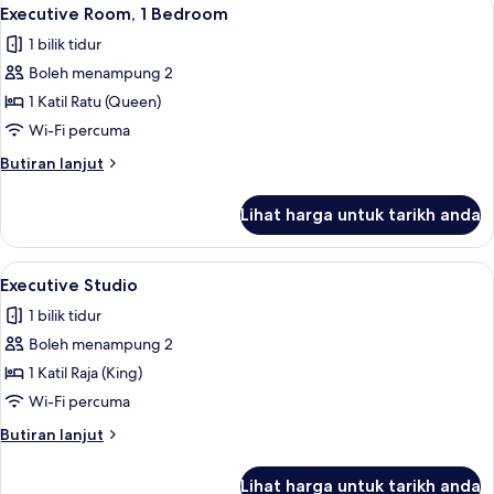
Lihat
2
Bedroom
Executive Room, 1 Bedroom
semua
1 bilik tidur
foto
Boleh menampung 2
untuk
Executive
1 Katil Ratu (Queen)
Room,
Wi-Fi percuma
1
Butiran
Butiran lanjut
Bedroom
selanjutnya
untuk
Lihat harga untuk tarikh anda
Executive
Room,
1
Lihat
Executive Studio | Dapur kecil peribad
2
Bedroom
Executive Studio
semua
1 bilik tidur
foto
Boleh menampung 2
untuk
Executive
1 Katil Raja (King)
Studio
Wi-Fi percuma
Butiran
Butiran lanjut
selanjutnya
untuk
Lihat harga untuk tarikh anda
Executive