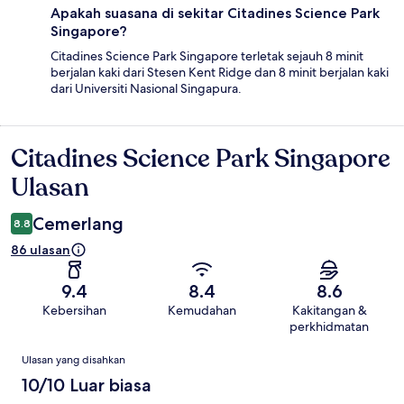
Apakah suasana di sekitar Citadines Science Park
Singapore?
Citadines Science Park Singapore terletak sejauh 8 minit
berjalan kaki dari Stesen Kent Ridge dan 8 minit berjalan kaki
dari Universiti Nasional Singapura.
Citadines Science Park Singapore
Ulasan
Ulasan
Cemerlang
8.8
86 ulasan
9.4
8.4
8.6
Kebersihan
Kemudahan
Kakitangan &
perkhidmatan
Ulasan
Ulasan yang disahkan
10/10 Luar biasa