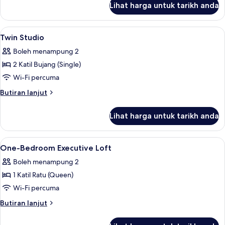
Lihat harga untuk tarikh anda
Queen
Studio
Lihat
Lain-lain
1
Twin Studio
semua
Boleh menampung 2
foto
2 Katil Bujang (Single)
untuk
Twin
Wi-Fi percuma
Studio
Butiran
Butiran lanjut
selanjutnya
untuk
Lihat harga untuk tarikh anda
Twin
Studio
Lihat
Lain-lain
1
One-Bedroom Executive Loft
semua
Boleh menampung 2
foto
1 Katil Ratu (Queen)
untuk
One-
Wi-Fi percuma
Bedroom
Butiran
Butiran lanjut
Executive
selanjutnya
untuk
Loft