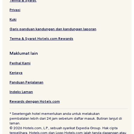
Terma & Syarat
u
n
Privasi
d
C
Kuki
o
Garis panduan kandungan dan kandungan laporan
l
l
Terma & Syarat Hotels.com Rewards
e
c
t
Maklumat lain
i
o
Perihal Kami
n
Kerjaya
B
y
Panduan Perjalanan
H
y
Indeks Laman
a
t
Rewards dengan Hotels.com
t
* Sesetengah hotel memerlukan anda untuk melakukan
pembatalan lebih dari 24 jam sebelum daftar masuk. Butiran lanjut di
laman.
© 2026 Hotels.com, L.P., sebuah syarikat Expedia Group. Hak cipta
terpelihara. Hotels.com dan Logo Hotels.com ialah tanda dagangan atau