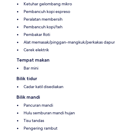
Ketuhar gelombang mikro
Pembancuh kopi espreso
Peralatan membersih
Pembancuh kopi/teh
Pembakar Roti
Alat memasak/pinggan-mangkuk/perkakas dapur
Cerek elektrik
Tempat makan
Bar mini
Bilik tidur
Cadar katil disediakan
Bilik mandi
Pancuran mandi
Hulu semburan mandi hujan
Tisu tandas
Pengering rambut