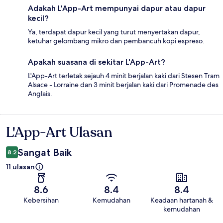
Adakah L'App-Art mempunyai dapur atau dapur
kecil?
Ya, terdapat dapur kecil yang turut menyertakan dapur,
ketuhar gelombang mikro dan pembancuh kopi espreso.
Apakah suasana di sekitar L'App-Art?
L'App-Art terletak sejauh 4 minit berjalan kaki dari Stesen Tram
Alsace - Lorraine dan 3 minit berjalan kaki dari Promenade des
Anglais.
L'App-Art Ulasan
Ulasan
Sangat Baik
8.2
11 ulasan
8.6
8.4
8.4
Kebersihan
Kemudahan
Keadaan hartanah &
kemudahan