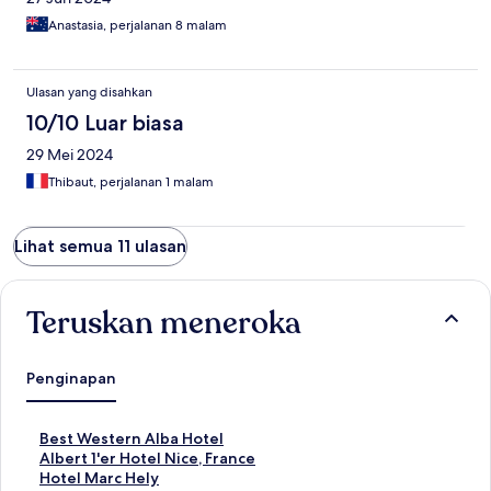
Anastasia, perjalanan 8 malam
Ulasan yang disahkan
10/10 Luar biasa
29 Mei 2024
Thibaut, perjalanan 1 malam
Lihat semua 11 ulasan
Teruskan meneroka
Penginapan
P
Best Western Alba Hotel
a
P
Albert 1'er Hotel Nice, France
u
a
P
Hotel Marc Hely