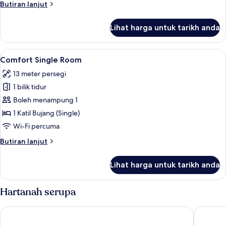
Butiran
Butiran lanjut
selanjutnya
untuk
Lihat harga untuk tarikh anda
Superior
Studio
Lihat
Comfort Single Room | Bar mini, langsir
4
Comfort Single Room
semua
13 meter persegi
foto
1 bilik tidur
untuk
Comfort
Boleh menampung 1
Single
1 Katil Bujang (Single)
Room
Wi-Fi percuma
Butiran
Butiran lanjut
selanjutnya
untuk
Lihat harga untuk tarikh anda
Comfort
Single
Room
Hartanah serupa
Aparthotel Adagio Access Nice Garibaldi
Appart'h