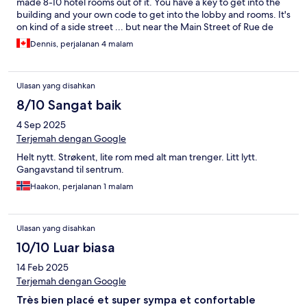
made 8-10 hotel rooms out of it. You have a key to get into the
building and your own code to get into the lobby and rooms. It's
on kind of a side street ... but near the Main Street of Rue de
France that leads to 1,000 restaurants and the old city. It's also
Dennis, perjalanan 4 malam
near 2 grocery stores and variety stores and 1 block from the
Sea. The staff and communication (e-mail instructions) were
super good and detailed. They even let me store my stuff in
Ulasan yang disahkan
their lobby and office until my room was ready. My only beef
was that the walls are a bit thin in the rooms ... but I had not
8/10 Sangat baik
noisy neighbours and it was not really an issue But if a party or
4 Sep 2025
loud talking is next door ... you're going to hear it more than
usual.
Terjemah dengan Google
Helt nytt. Strøkent, lite rom med alt man trenger. Litt lytt.
Gangavstand til sentrum.
Haakon, perjalanan 1 malam
Ulasan yang disahkan
10/10 Luar biasa
14 Feb 2025
Terjemah dengan Google
Très bien placé et super sympa et confortable