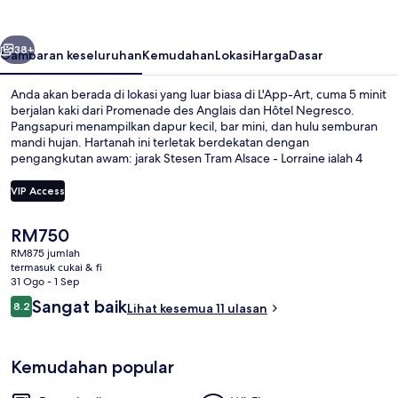
belumnya
Seterusnya
38+
Gambaran keseluruhan
Kemudahan
Lokasi
Harga
Dasar
Anda akan berada di lokasi yang luar biasa di L'App-Art, cuma 5 minit
berjalan kaki dari Promenade des Anglais dan Hôtel Negresco.
Pangsapuri menampilkan dapur kecil, bar mini, dan hulu semburan
mandi hujan. Hartanah ini terletak berdekatan dengan
pengangkutan awam: jarak Stesen Tram Alsace - Lorraine ialah 4
minit dan Stesen Trem Magnan ialah 13 minit.
VIP Access
Harga
RM750
Meja sambut tetamu
semasa
RM875 jumlah
ialah
termasuk cukai & fi
RM750
31 Ogo - 1 Sep
Ulasan
Sangat baik
8.2
Lihat kesemua 11 ulasan
8.2 daripada 10
Kemudahan popular