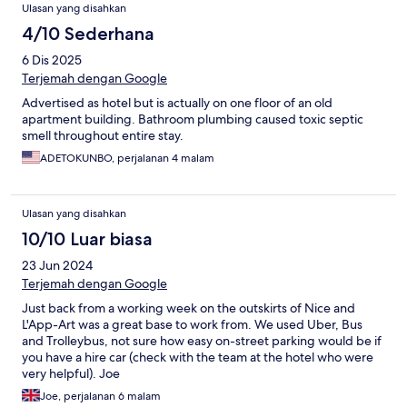
Ulasan
Ulasan yang disahkan
4/10 Sederhana
6 Dis 2025
Terjemah dengan Google
Advertised as hotel but is actually on one floor of an old
apartment building. Bathroom plumbing caused toxic septic
smell throughout entire stay.
ADETOKUNBO, perjalanan 4 malam
Ulasan yang disahkan
10/10 Luar biasa
23 Jun 2024
Terjemah dengan Google
Just back from a working week on the outskirts of Nice and
L'App-Art was a great base to work from. We used Uber, Bus
and Trolleybus, not sure how easy on-street parking would be if
you have a hire car (check with the team at the hotel who were
very helpful). Joe
Joe, perjalanan 6 malam