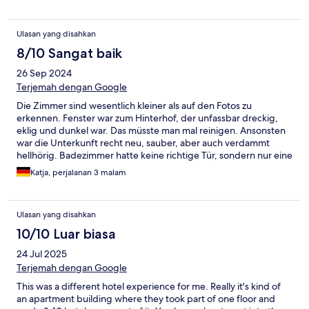
Ulasan yang disahkan
8/10 Sangat baik
26 Sep 2024
Terjemah dengan Google
Die Zimmer sind wesentlich kleiner als auf den Fotos zu
erkennen. Fenster war zum Hinterhof, der unfassbar dreckig,
eklig und dunkel war. Das müsste man mal reinigen. Ansonsten
war die Unterkunft recht neu, sauber, aber auch verdammt
hellhörig. Badezimmer hatte keine richtige Tür, sondern nur eine
dünne Schranktür. Auch das Bad war sehr eng und hatte keine
Katja, perjalanan 3 malam
Lüftung.
Ulasan yang disahkan
10/10 Luar biasa
24 Jul 2025
Terjemah dengan Google
This was a different hotel experience for me. Really it's kind of
an apartment building where they took part of one floor and