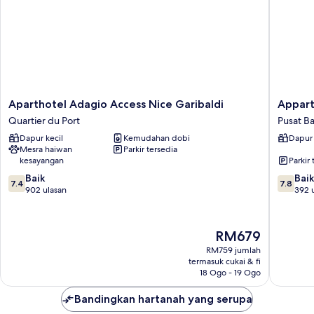
Aparthotel
Appart'h
Aparthotel Adagio Access Nice Garibaldi
Appart
Adagio
Odalys
Quartier du Port
Pusat B
Access
City
Dapur kecil
Kemudahan dobi
Dapur 
Nice
-
Mesra haiwan
Parkir tersedia
Garibaldi
Nice
kesayangan
Parkir 
Quartier
Centre
7.4
7.8
du
Baik
Pusat
Baik
7.4
7.8
daripada
daripad
Port
902 ulasan
Bandar
392 
10,
10,
Nice
Baik,
Baik,
902
392
Harga
RM679
ulasan
ulasan
ialah
RM759 jumlah
RM679
termasuk cukai & fi
18 Ogo - 19 Ogo
Bandingkan hartanah yang serupa