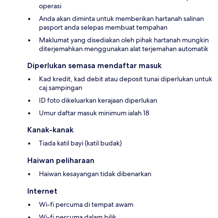
operasi
Anda akan diminta untuk memberikan hartanah salinan
pasport anda selepas membuat tempahan
Maklumat yang disediakan oleh pihak hartanah mungkin
diterjemahkan menggunakan alat terjemahan automatik
Diperlukan semasa mendaftar masuk
Kad kredit, kad debit atau deposit tunai diperlukan untuk
caj sampingan
ID foto dikeluarkan kerajaan diperlukan
Umur daftar masuk minimum ialah 18
Kanak-kanak
Tiada katil bayi (katil budak)
Haiwan peliharaan
Haiwan kesayangan tidak dibenarkan
Internet
Wi-fi percuma di tempat awam
Wi-fi percuma dalam bilik