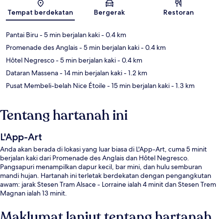
Peta
Tempat berdekatan
Bergerak
Restoran
Pantai Biru
- 5 min berjalan kaki
- 0.4 km
Promenade des Anglais
- 5 min berjalan kaki
- 0.4 km
Hôtel Negresco
- 5 min berjalan kaki
- 0.4 km
Dataran Massena
- 14 min berjalan kaki
- 1.2 km
Pusat Membeli-belah Nice Étoile
- 15 min berjalan kaki
- 1.3 km
Tentang hartanah ini
L'App-Art
Anda akan berada di lokasi yang luar biasa di L'App-Art, cuma 5 minit
berjalan kaki dari Promenade des Anglais dan Hôtel Negresco.
Pangsapuri menampilkan dapur kecil, bar mini, dan hulu semburan
mandi hujan. Hartanah ini terletak berdekatan dengan pengangkutan
awam: jarak Stesen Tram Alsace - Lorraine ialah 4 minit dan Stesen Trem
Magnan ialah 13 minit.
Maklumat lanjut tentang hartanah