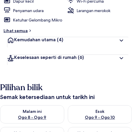
Dapur kecil
Wi-Fi percuma
Penyaman udara
Larangan merokok
Ketuhar Gelombang Mikro
Lihat semua
Kemudahan utama
(4)
Keselesaan seperti di rumah
(6)
Pilihan bilik
Semak ketersediaan untuk tarikh ini
Semak ketersediaan untuk malam ini Ogo 8 - Ogo 9
Semak ketersediaan untuk es
Malam ini
Esok
Ogo 8 - Ogo 9
Ogo 9 - Ogo 10
Semak ketersediaan untuk hujung minggu ini Ogo 14 - Ogo 16
Semak ketersediaan untuk hu