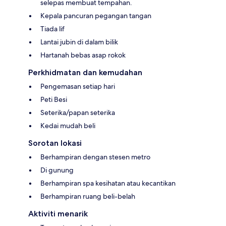
selepas membuat tempahan.
Kepala pancuran pegangan tangan
Tiada lif
Lantai jubin di dalam bilik
Hartanah bebas asap rokok
Perkhidmatan dan kemudahan
Pengemasan setiap hari
Peti Besi
Seterika/papan seterika
Kedai mudah beli
Sorotan lokasi
Berhampiran dengan stesen metro
Di gunung
Berhampiran spa kesihatan atau kecantikan
Berhampiran ruang beli-belah
Aktiviti menarik