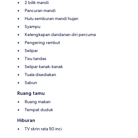
2 bilik mandi
Pancuran mandi
Hulu semburan mandi hujan
Syampu
Kelengkapan dandanan diri percuma
Pengering rambut
Selipar
Tisu tandas
Selipar kanak-kanak
Tuala disediakan
Sabun
Ruang tamu
Ruang makan
Tempat duduk
Hiburan
TV skrin rata 50 inci