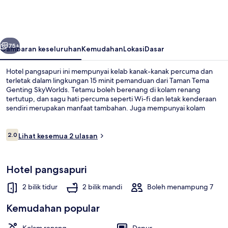
belumnya
Seterusnya
75+
Gambaran keseluruhan
Kemudahan
Lokasi
Dasar
Hotel pangsapuri ini mempunyai kelab kanak-kanak percuma dan
terletak dalam lingkungan 15 minit pemanduan dari Taman Tema
Genting SkyWorlds. Tetamu boleh berenang di kolam renang
tertutup, dan sagu hati percuma seperti Wi-fi dan letak kenderaan
sendiri merupakan manfaat tambahan. Juga mempunyai kolam
kanak-kanak, kelab kanak-kanak dan taman.
Ulasan
2.0
Lihat kesemua 2 ulasan
2.0 daripada 10
Kolam renang tertutup, kerusi lepak p
Hotel pangsapuri
2 bilik tidur
2 bilik mandi
Boleh menampung 7
Kemudahan popular