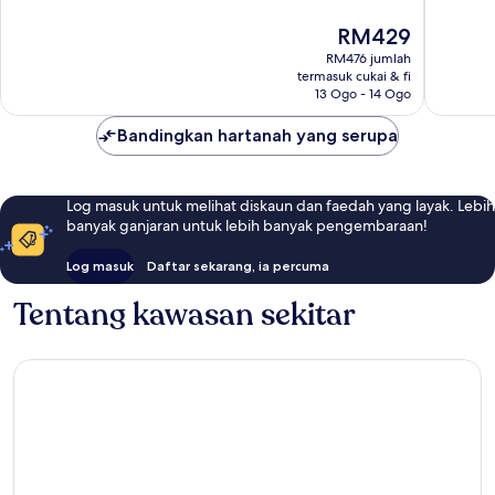
9
Baik,
Harga
RM429
ulasan
6
ialah
ulasan
RM476 jumlah
RM429
termasuk cukai & fi
13 Ogo - 14 Ogo
Bandingkan hartanah yang serupa
Log masuk untuk melihat diskaun dan faedah yang layak. Lebih
banyak ganjaran untuk lebih banyak pengembaraan!
Log masuk
Daftar sekarang, ia percuma
Tentang kawasan sekitar