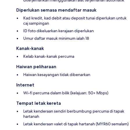
diterjemahkan menggunakan alat terjemahan automatik
Diperlukan semasa mendaftar masuk
Kad kredit, kad debit atau deposit tunai diperlukan untuk
caj sampingan
ID foto dikeluarkan kerajaan diperlukan
Umur daftar masuk minimum ialah 18
Kanak-kanak
Kelab kanak-kanak percuma
Haiwan peliharaan
Haiwan kesayangan tidak dibenarkan
Internet
Wi-fi percuma dalam bilik (kelajuan: 50+ Mbps)
Tempat letak kereta
Letak kenderaan sendiri berbumbung percuma di tapak
hartanah
Letak kenderaan valet di tapak hartanah (MYR60 semalam)