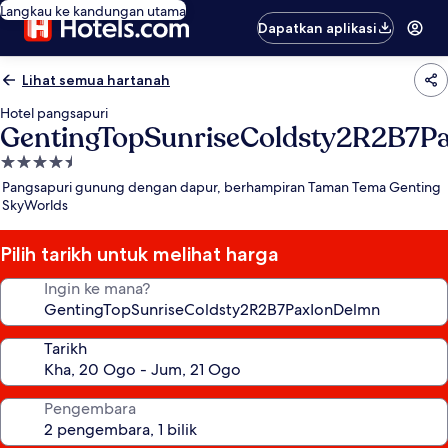
Langkau ke kandungan utama
Dapatkan aplikasi
Lihat semua hartanah
Hotel pangsapuri
GentingTopSunriseColdsty2R2B7P
Hartanah
4.5
Pangsapuri gunung dengan dapur, berhampiran Taman Tema Genting
bintang
SkyWorlds
Pilih tarikh untuk melihat harga
Ingin ke mana?
Tarikh
Pengembara