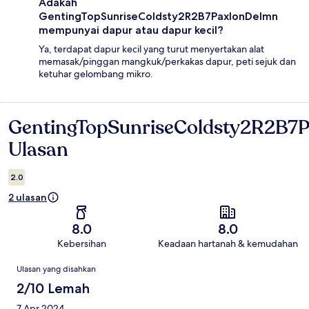
Adakah
GentingTopSunriseColdsty2R2B7PaxIonDelmn
mempunyai dapur atau dapur kecil?
Ya, terdapat dapur kecil yang turut menyertakan alat
memasak/pinggan mangkuk/perkakas dapur, peti sejuk dan
ketuhar gelombang mikro.
GentingTopSunriseColdsty2R2B7
Ulasan
Ulasan
2.0
2 ulasan
8.0
8.0
Kebersihan
Keadaan hartanah & kemudahan
Ulasan
Ulasan yang disahkan
2/10 Lemah
7 Apr 2024