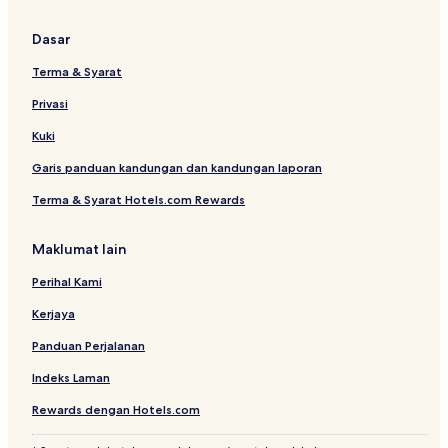
d
o
l
H
s
t
a
o
Dasar
e
n
t
l
d
e
Terma & Syarat
s
l
Privasi
Kuki
Garis panduan kandungan dan kandungan laporan
Terma & Syarat Hotels.com Rewards
Maklumat lain
Perihal Kami
Kerjaya
Panduan Perjalanan
Indeks Laman
Rewards dengan Hotels.com