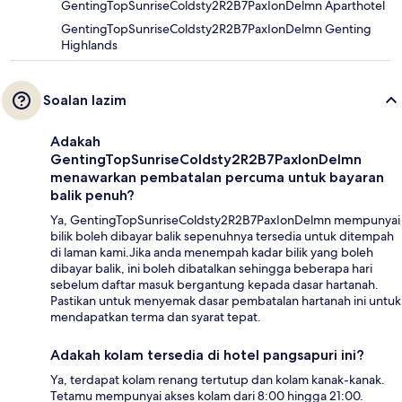
GentingTopSunriseColdsty2R2B7PaxIonDelmn Aparthotel
GentingTopSunriseColdsty2R2B7PaxIonDelmn Genting
Highlands
Soalan lazim
Adakah
GentingTopSunriseColdsty2R2B7PaxIonDelmn
menawarkan pembatalan percuma untuk bayaran
balik penuh?
Ya, GentingTopSunriseColdsty2R2B7PaxIonDelmn mempunyai
bilik boleh dibayar balik sepenuhnya tersedia untuk ditempah
di laman kami.Jika anda menempah kadar bilik yang boleh
dibayar balik, ini boleh dibatalkan sehingga beberapa hari
sebelum daftar masuk bergantung kepada dasar hartanah.
Pastikan untuk menyemak dasar pembatalan hartanah ini untuk
mendapatkan terma dan syarat tepat.
Adakah kolam tersedia di hotel pangsapuri ini?
Ya, terdapat kolam renang tertutup dan kolam kanak-kanak.
Tetamu mempunyai akses kolam dari 8:00 hingga 21:00.