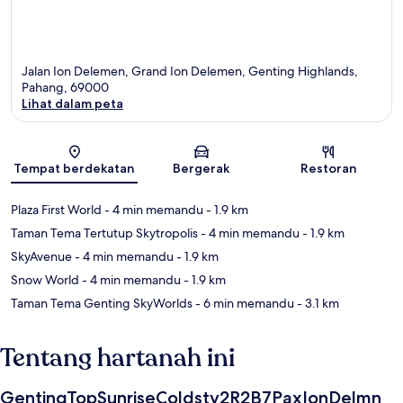
Jalan Ion Delemen, Grand Ion Delemen, Genting Highlands,
Pahang, 69000
Lihat dalam peta
Peta
Tempat berdekatan
Bergerak
Restoran
Plaza First World
- 4 min memandu
- 1.9 km
Taman Tema Tertutup Skytropolis
- 4 min memandu
- 1.9 km
SkyAvenue
- 4 min memandu
- 1.9 km
Snow World
- 4 min memandu
- 1.9 km
Taman Tema Genting SkyWorlds
- 6 min memandu
- 3.1 km
Tentang hartanah ini
GentingTopSunriseColdsty2R2B7PaxIonDelmn