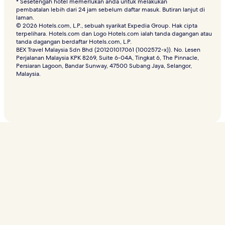
* Sesetengah hotel memerlukan anda untuk melakukan
pembatalan lebih dari 24 jam sebelum daftar masuk. Butiran lanjut di
laman.
© 2026 Hotels.com, L.P., sebuah syarikat Expedia Group. Hak cipta
terpelihara. Hotels.com dan Logo Hotels.com ialah tanda dagangan atau
tanda dagangan berdaftar Hotels.com, L.P.
BEX Travel Malaysia Sdn Bhd (201201017061 (1002572-x)). No. Lesen
Perjalanan Malaysia KPK 8269, Suite 6-04A, Tingkat 6, The Pinnacle,
Persiaran Lagoon, Bandar Sunway, 47500 Subang Jaya, Selangor,
Malaysia.