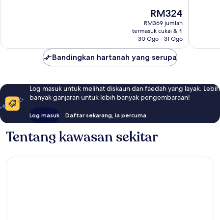
2,150
Harga
RM324
ulasan
ialah
RM369 jumlah
RM324
termasuk cukai & fi
30 Ogo - 31 Ogo
Bandingkan hartanah yang serupa
Log masuk untuk melihat diskaun dan faedah yang layak. Lebih
banyak ganjaran untuk lebih banyak pengembaraan!
Log masuk
Daftar sekarang, ia percuma
Tentang kawasan sekitar