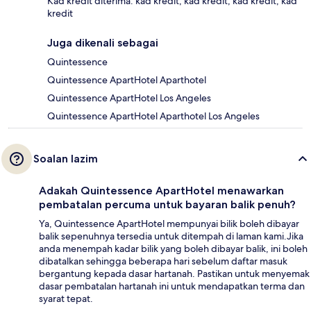
Kad kredit diterima: kad kredit, kad kredit, kad kredit, kad
kredit
Juga dikenali sebagai
Quintessence
Quintessence ApartHotel Aparthotel
Quintessence ApartHotel Los Angeles
Quintessence ApartHotel Aparthotel Los Angeles
Soalan lazim
Adakah Quintessence ApartHotel menawarkan
pembatalan percuma untuk bayaran balik penuh?
Ya, Quintessence ApartHotel mempunyai bilik boleh dibayar
balik sepenuhnya tersedia untuk ditempah di laman kami.Jika
anda menempah kadar bilik yang boleh dibayar balik, ini boleh
dibatalkan sehingga beberapa hari sebelum daftar masuk
bergantung kepada dasar hartanah. Pastikan untuk menyemak
dasar pembatalan hartanah ini untuk mendapatkan terma dan
syarat tepat.