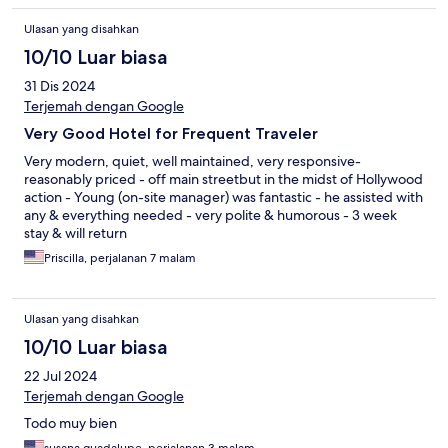
Ulasan yang disahkan
10/10 Luar biasa
31 Dis 2024
Terjemah dengan Google
Very Good Hotel for Frequent Traveler
Very modern, quiet, well maintained, very responsive-
reasonably priced - off main streetbut in the midst of Hollywood
action - Young (on-site manager) was fantastic - he assisted with
any & everything needed - very polite & humorous - 3 week
stay & will return
Priscilla, perjalanan 7 malam
Ulasan yang disahkan
10/10 Luar biasa
22 Jul 2024
Terjemah dengan Google
Todo muy bien