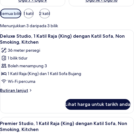
Ogo 7 - Ogo 9
Ogo 14 - Ogo 16
Penapis
Semua bilik
1 katil
2 katil
yang
tersedia
Menunjukkan 3 daripada 3 bilik
untuk
Lihat
Deluxe Studio, 1 Katil Raja (King) deng
26
Deluxe Studio, 1 Katil Raja (King) dengan Katil Sofa, Non
bilik
semua
Smoking, Kitchen
foto
36 meter persegi
untuk
1 bilik tidur
Deluxe
Boleh menampung 3
Studio,
1
1 Katil Raja (King) dan 1 Katil Sofa Bujang
Katil
Wi-Fi percuma
Raja
Butiran
Butiran lanjut
(King)
selanjutnya
dengan
untuk
Lihat harga untuk tarikh anda
Deluxe
Katil
Studio,
Sofa,
1
Lihat
Premier Studio, 1 Katil Raja (King) den
Non
26
Katil
Premier Studio, 1 Katil Raja (King) dengan Katil Sofa, Non
semua
Raja
Smoking,
Smoking, Kitchen
(King)
foto