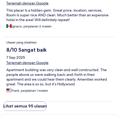
Terjemah dengan Google
This placer Is a hidden gem. Great price, location, services,
Room Is super nice AND clean. Much better than an expensive
hotel in the area! Will definitely repeat!
Ignacio, perjalanan 2 malam
Ulasan yang disahkan
8/10 Sangat baik
7 Sep 2025
Terjemah dengan Google
Apartment building was very clean and well constructed. The
people above us were walking back-and-forth in their
apartment and we could hear them clearly. Amenities worked
great. The area is so so, but it’s Hollywood.
Frank, perjalanan 1 malam
Lihat semua 95 ulasan