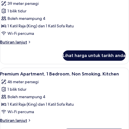
Kitchen
39 meter persegi
dengan
untuk
Katil
1 bilik tidur
Premier
Sofa,
Boleh menampung 4
Studio,
Non
Smoking,
1
1 Katil Raja (King) dan 1 Katil Sofa Ratu
Kitchen
Katil
Wi-Fi percuma
Raja
Butiran
Butiran lanjut
(King)
selanjutnya
dengan
untuk
Lihat harga untuk tarikh anda
Premier
Katil
Studio,
Sofa,
1
Lihat
Premium Apartment, 1 Bedroom, Non Smo
Non
21
Katil
Premium Apartment, 1 Bedroom, Non Smoking, Kitchen
semua
Raja
Smoking,
46 meter persegi
(King)
foto
Kitchen
dengan
1 bilik tidur
untuk
Katil
Premium
Boleh menampung 4
Sofa,
Apartment,
Non
1 Katil Raja (King) dan 1 Katil Sofa Ratu
Smoking,
1
Wi-Fi percuma
Kitchen
Bedroom,
Butiran
Butiran lanjut
Non
selanjutnya