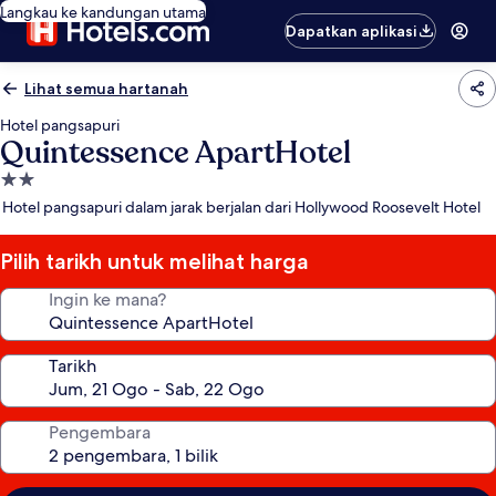
Langkau ke kandungan utama
Dapatkan aplikasi
Lihat semua hartanah
Hotel pangsapuri
Quintessence ApartHotel
Hartanah
2.0
Hotel pangsapuri dalam jarak berjalan dari Hollywood Roosevelt Hotel
bintang
Pilih tarikh untuk melihat harga
Ingin ke mana?
Tarikh
Pengembara