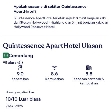
Apakah suasana di sekitar Quintessence
ApartHotel?
Quintessence ApartHotel terletak sejauh 8 minit berjalan kaki
dari Stesen Hollywood - Highland dan 5 minit berjalan kaki dari
Hollywood Roosevelt Hotel.
Quintessence ApartHotel Ulasan
Ulasan
Cemerlang
8.8
95 ulasan
9.0
8.6
8.8
Kebersihan
Kemudahan
Keadaan hartanah &
kemudahan
Ulasan
Ulasan yang disahkan
10/10 Luar biasa
7 Mei 2026