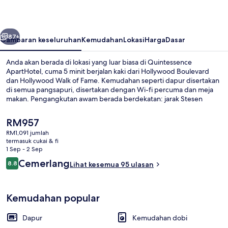
belumnya
Seterusnya
87+
Gambaran keseluruhan
Kemudahan
Lokasi
Harga
Dasar
Anda akan berada di lokasi yang luar biasa di Quintessence
ApartHotel, cuma 5 minit berjalan kaki dari Hollywood Boulevard
dan Hollywood Walk of Fame. Kemudahan seperti dapur disertakan
di semua pangsapuri, disertakan dengan Wi-fi percuma dan meja
makan. Pengangkutan awam berada berdekatan: jarak Stesen
Hollywood - Highland ialah 8 minit dengan berjalan kaki.
Harga
RM957
semasa
RM1,091 jumlah
ialah
termasuk cukai & fi
Tangga
RM957
1 Sep - 2 Sep
Ulasan
Cemerlang
8.8
Lihat kesemua 95 ulasan
8.8 daripada 10
Kemudahan popular
Dapur
Kemudahan dobi