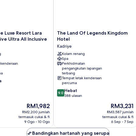
The
e Luxe Resort Lara
The Land Of Legends Kingdom
Land
ive Ultra All Inclusive
Hotel
Of
Kadriye
Legends
g
Kingdom
Kolam renang
Spa
Hotel
 kenderaan
Perkhidmatan
Kadriye
pengangkutan lapangan
ma
terbang
Tempat letak kenderaan
a
percuma
9.0
Hebat
9.0
daripada
388 ulasan
10,
Harga
Harga
RM1,982
RM3,231
Hebat,
ialah
ialah
388
RM2,200 jumlah
RM3,587 jumlah
RM1,982
RM3,231
termasuk cukai & fi
termasuk cukai & fi
ulasan
9 Ogo - 10 Ogo
6 Sep - 7 Sep
Bandingkan hartanah yang serupa