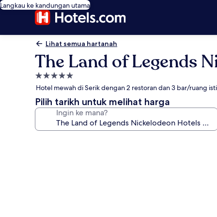
Langkau ke kandungan utama
Lihat semua hartanah
The Land of Legends N
Hartanah
5.0
Hotel mewah di Serik dengan 2 restoran dan 3 bar/ruang ist
bintang
Pilih tarikh untuk melihat harga
Ingin ke mana?
Galeri
foto
untuk
The
Land
of