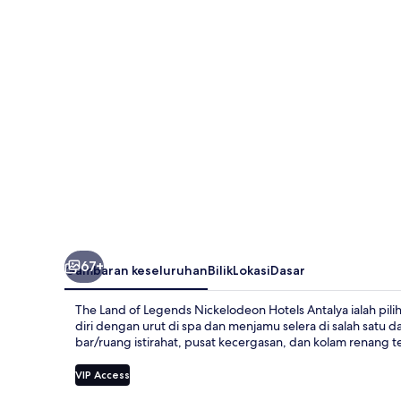
Legends
Nickelodeon
Hotels
Antalya
67+
Gambaran keseluruhan
Bilik
Lokasi
Dasar
The Land of Legends Nickelodeon Hotels Antalya ialah pi
diri dengan urut di spa dan menjamu selera di salah satu da
bar/ruang istirahat, pusat kecergasan, dan kolam renang 
VIP Access