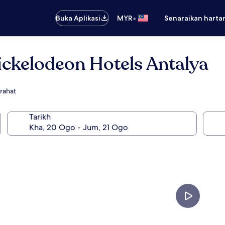
•
Buka Aplikasi
MYR
Senaraikan harta
ickelodeon Hotels Antalya
irahat
Tarikh