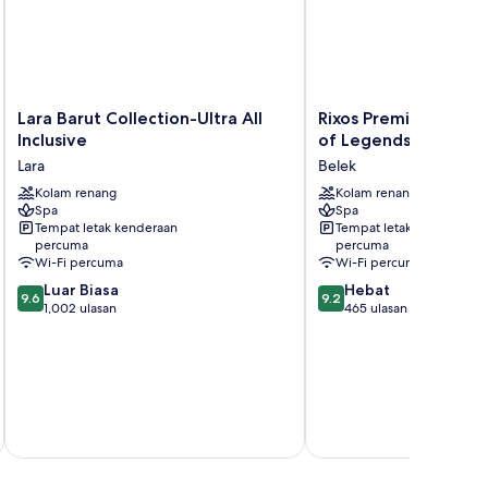
Lara
Rixos
Lara Barut Collection-Ultra All
Rixos Premium Belek
Barut
Premium
Inclusive
of Legends Access
Collection-
Belek
Lara
Belek
Ultra
-
All
Kolam renang
The
Kolam renang
Spa
Spa
Inclusive
Land
Tempat letak kenderaan
Tempat letak kenderaan
Lara
of
percuma
percuma
Legends
Wi-Fi percuma
Wi-Fi percuma
Access
9.6
9.2
Luar Biasa
Hebat
Belek
9.6
9.2
daripada
daripada
1,002 ulasan
465 ulasan
10,
10,
Luar
Hebat,
Biasa,
465
1,002
ulasan
ulasan