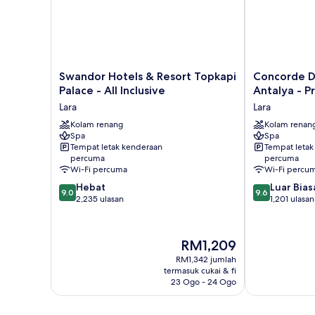
Swandor
Concorde
Swandor Hotels & Resort Topkapi
Concorde D
Hotels
De
Palace - All Inclusive
Antalya - Pr
&
Luxe
Lara
Lara
Resort
Resort
Topkapi
Kolam renang
Lara
Kolam renan
Spa
Spa
Palace
Antalya
Tempat letak kenderaan
Tempat letak
-
-
percuma
percuma
All
Prive
Wi-Fi percuma
Wi-Fi percu
Inclusive
Ultra
9.0
9.6
Hebat
Luar Bias
Lara
All
9.0
9.6
daripada
daripada
2,235 ulasan
1,201 ulasan
Inclusive
10,
10,
Lara
Hebat,
Luar
2,235
Biasa,
Harga
RM1,209
ulasan
1,201
ialah
RM1,342 jumlah
ulasan
RM1,209
termasuk cukai & fi
23 Ogo - 24 Ogo