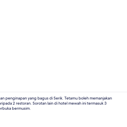
Video harta
lihan penginapan yang bagus di Serik. Tetamu boleh memanjakan
ripada 2 restoran. Sorotan lain di hotel mewah ini termasuk 3
terbuka bermusim.
Bahagian da