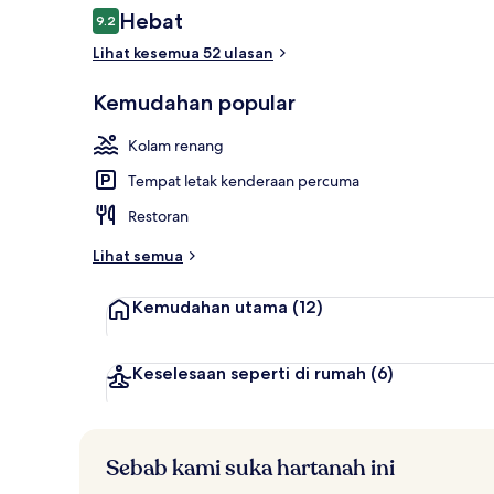
Ulasan
Hebat
9.2
9.2 daripada 10
Lihat kesemua 52 ulasan
Luncur air
Kemudahan popular
Kolam renang
Tempat letak kenderaan percuma
Restoran
Lihat semua
Kemudahan utama
(12)
Keselesaan seperti di rumah
(6)
Sebab kami suka hartanah ini