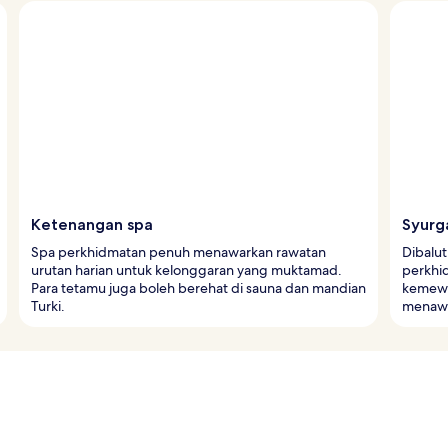
Ketenangan spa
Syurg
Spa perkhidmatan penuh menawarkan rawatan
Dibalu
urutan harian untuk kelonggaran yang muktamad.
perkhi
Para tetamu juga boleh berehat di sauna dan mandian
kemewah
Turki.
menawa