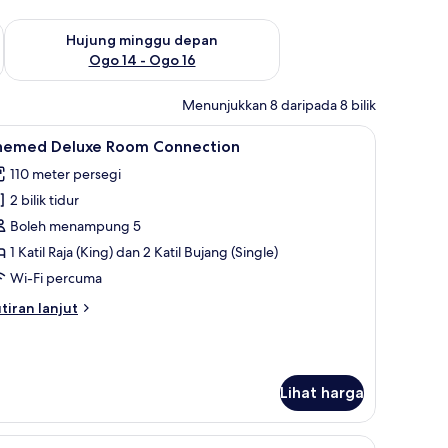
ggu ini Ogo 7 - Ogo 9
Semak ketersediaan untuk hujung minggu depan Ogo 14 - Og
Hujung minggu depan
Ogo 14 - Ogo 16
Menunjukkan 8 daripada 8 bilik
kerja komputer riba
ihat
Bar mini, peti besi dalam bilik, ruang kerja ko
12
hemed Deluxe Room Connection
emua
110 meter persegi
oto
2 bilik tidur
ntuk
hemed
Boleh menampung 5
eluxe
1 Katil Raja (King) dan 2 Katil Bujang (Single)
oom
Wi-Fi percuma
onnection
tiran
tiran lanjut
lanjutnya
tuk
hemed
luxe
Lihat harga
oom
nnection
kerja komputer riba