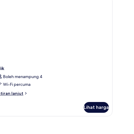
lik
Boleh menampung 4
Wi-Fi percuma
tiran
tiran lanjut
lanjutnya
tuk
Lihat harga
ik