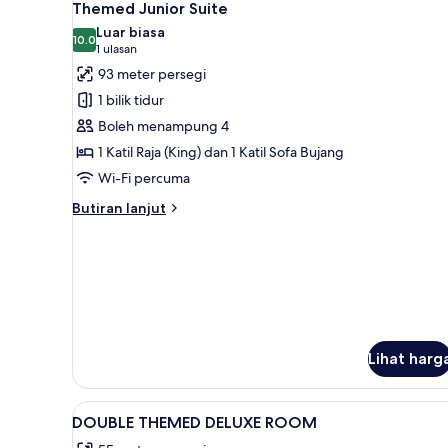
13
Themed Junior Suite
semua
Luar biasa
foto
10.0
10.0 daripada 10
(1
1 ulasan
untuk
ulasan)
93 meter persegi
Themed
1 bilik tidur
Junior
Boleh menampung 4
Suite
1 Katil Raja (King) dan 1 Katil Sofa Bujang
Wi-Fi percuma
Butiran
Butiran lanjut
selanjutnya
untuk
Themed
Junior
Suite
Lihat harg
Lihat
Bar mini, peti besi dalam bilik
37
DOUBLE THEMED DELUXE ROOM
semua