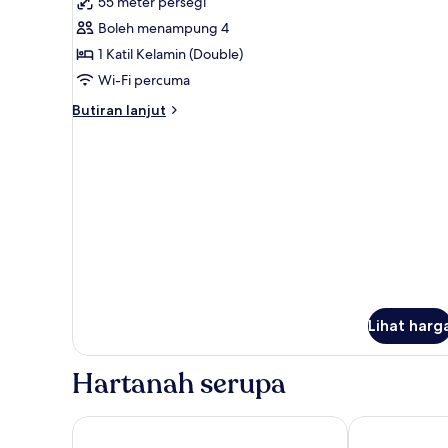
55 meter persegi
foto
Boleh menampung 4
untuk
DOUBLE
1 Katil Kelamin (Double)
THEMED
Wi-Fi percuma
DELUXE
Butiran
Butiran lanjut
ROOM
selanjutnya
untuk
DOUBLE
THEMED
DELUXE
ROOM
Lihat harg
Hartanah serupa
Swandor Hotels & Resort Topkapi Palace - All Inclus
Concorde De Lu