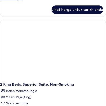
Berbilang
selanjutnya
untuk
Katil,
Lihat harga untuk tarikh anda
Family
Non
Room,
Smoking
Berbilang
Katil,
Non
Smoking
2 King Beds, Superior Suite, Non-Smoking
Boleh menampung 6
2 Katil Raja (King)
Wi-Fi percuma