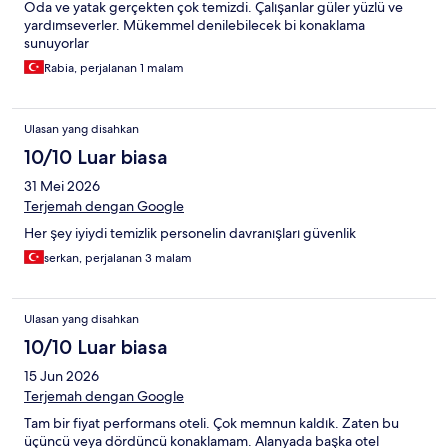
Oda ve yatak gerçekten çok temizdi. Çalışanlar güler yüzlü ve
yardımseverler. Mükemmel denilebilecek bi konaklama
sunuyorlar
Rabia, perjalanan 1 malam
Ulasan yang disahkan
10/10 Luar biasa
31 Mei 2026
Terjemah dengan Google
Her şey iyiydi temizlik personelin davranışları güvenlik
serkan, perjalanan 3 malam
Ulasan yang disahkan
10/10 Luar biasa
15 Jun 2026
Terjemah dengan Google
Tam bir fiyat performans oteli. Çok memnun kaldık. Zaten bu
üçüncü veya dördüncü konaklamam. Alanyada başka otel