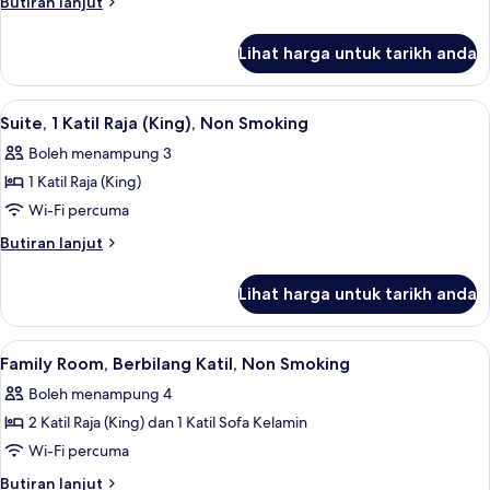
Butiran
Butiran lanjut
Berbilang
selanjutnya
untuk
Katil,
Lihat harga untuk tarikh anda
Superior
Non
Suite,
Smoking
Berbilang
Lihat
Suite, 1 Katil Raja (King), Non Smoking
10
Katil,
Suite, 1 Katil Raja (King), Non Smoking
semua
Non
Boleh menampung 3
Smoking
foto
1 Katil Raja (King)
untuk
Suite,
Wi-Fi percuma
1
Butiran
Butiran lanjut
Katil
selanjutnya
untuk
Raja
Lihat harga untuk tarikh anda
Suite,
(King),
1
Non
Katil
Lihat
Family Room, Berbilang Katil, Non Smok
6
Smoking
Raja
Family Room, Berbilang Katil, Non Smoking
semua
(King),
Boleh menampung 4
Non
foto
Smoking
2 Katil Raja (King) dan 1 Katil Sofa Kelamin
untuk
Family
Wi-Fi percuma
Room,
Butiran
Butiran lanjut