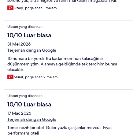
sorunu yok, altta migros ve farklı markaların mağazaları var.
Özalp, perjalanan 1 malam
Ulasan yang disahkan
10/10 Luar biasa
31 Mei 2026
Terjemah dengan Google
10 numara bir yerdi. Bu kadar memnun kalacağımızı
düşünmemiştim. Alanyaya geldiğimde tek tercihim burası
olacaktır.
Murat, perjalanan 2 malam
Ulasan yang disahkan
10/10 Luar biasa
17 Mac 2026
Terjemah dengan Google
Temiz nezih bir otel. Güler yüzlü çalışanlar mevcut. Fiyat
performans oteli