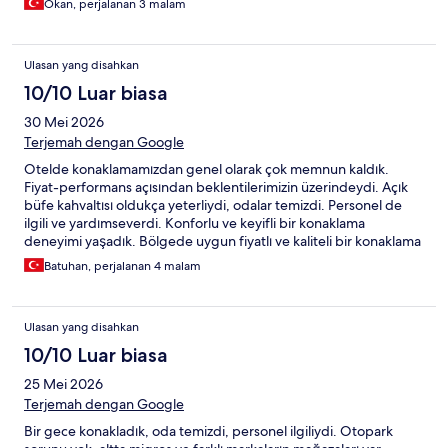
Okan, perjalanan 3 malam
Ulasan yang disahkan
10/10 Luar biasa
30 Mei 2026
Terjemah dengan Google
Otelde konaklamamızdan genel olarak çok memnun kaldık.
Fiyat-performans açısından beklentilerimizin üzerindeydi. Açık
büfe kahvaltısı oldukça yeterliydi, odalar temizdi. Personel de
ilgili ve yardımseverdi. Konforlu ve keyifli bir konaklama
deneyimi yaşadık. Bölgede uygun fiyatlı ve kaliteli bir konaklama
arayanlara tavsiye ederim.
Batuhan, perjalanan 4 malam
Ulasan yang disahkan
10/10 Luar biasa
25 Mei 2026
Terjemah dengan Google
Bir gece konakladık, oda temizdi, personel ilgiliydi. Otopark