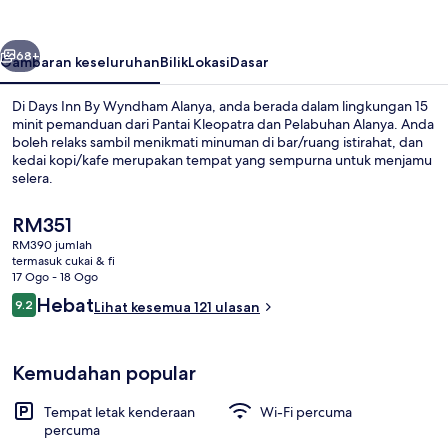
Wyndham
Alanya
belumnya
Seterusnya
68+
Gambaran keseluruhan
Bilik
Lokasi
Dasar
Di Days Inn By Wyndham Alanya, anda berada dalam lingkungan 15
minit pemanduan dari Pantai Kleopatra dan Pelabuhan Alanya. Anda
boleh relaks sambil menikmati minuman di bar/ruang istirahat, dan
kedai kopi/kafe merupakan tempat yang sempurna untuk menjamu
selera.
Harga
RM351
semasa
RM390 jumlah
ialah
termasuk cukai & fi
Sarapan bufet setiap hari dengan fi
RM351
17 Ogo - 18 Ogo
Ulasan
Hebat
9.2
Lihat kesemua 121 ulasan
9.2 daripada 10
Kemudahan popular
Tempat letak kenderaan
Wi-Fi percuma
percuma