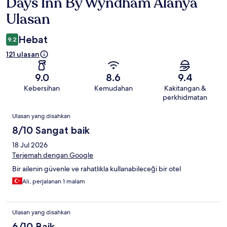
Days Inn By Wyndham Alanya
Ulasan
Ulasan
Hebat
9.2
121 ulasan
9.0
8.6
9.4
Kebersihan
Kemudahan
Kakitangan &
perkhidmatan
Ulasan
Ulasan yang disahkan
8/10 Sangat baik
18 Jul 2026
Terjemah dengan Google
Bir ailenin güvenle ve rahatlıkla kullanabileceği bir otel
Ali, perjalanan 1 malam
Ulasan yang disahkan
6/10 Baik