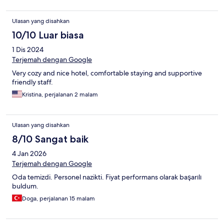
gayet kullanışlı. Elektrikli araç sahipleri için, otelin altında şarj
istasyonu olması çok büyük bir artı.
Ulasan yang disahkan
10/10 Luar biasa
1 Dis 2024
Terjemah dengan Google
Very cozy and nice hotel, comfortable staying and supportive
friendly staff.
Kristina, perjalanan 2 malam
Ulasan yang disahkan
8/10 Sangat baik
4 Jan 2026
Terjemah dengan Google
Oda temizdi. Personel nazikti. Fiyat performans olarak başarılı
buldum.
Doga, perjalanan 15 malam