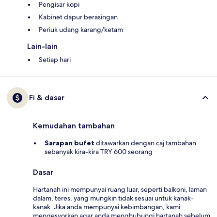
Pengisar kopi
Kabinet dapur berasingan
Periuk udang karang/ketam
Lain-lain
Setiap hari
Fi & dasar
Kemudahan tambahan
Sarapan bufet
ditawarkan dengan caj tambahan
sebanyak kira-kira TRY 600 seorang
Dasar
Hartanah ini mempunyai ruang luar, seperti balkoni, laman
dalam, teres, yang mungkin tidak sesuai untuk kanak-
kanak. Jika anda mempunyai kebimbangan, kami
mengesyorkan agar anda menghubungi hartanah sebelum