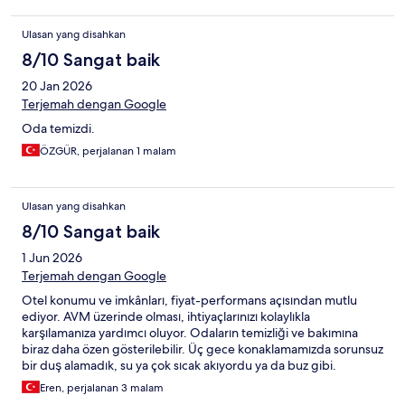
Ulasan yang disahkan
8/10 Sangat baik
20 Jan 2026
Terjemah dengan Google
Oda temizdi.
ÖZGÜR, perjalanan 1 malam
Ulasan yang disahkan
8/10 Sangat baik
1 Jun 2026
Terjemah dengan Google
Otel konumu ve imkânları, fiyat-performans açısından mutlu
ediyor. AVM üzerinde olması, ihtiyaçlarınızı kolaylıkla
karşılamanıza yardımcı oluyor. Odaların temizliği ve bakımına
biraz daha özen gösterilebilir. Üç gece konaklamamızda sorunsuz
bir duş alamadık, su ya çok sıcak akıyordu ya da buz gibi.
Personele söyledik ancak bir çözüm bulunamadı. Açık büfe
Eren, perjalanan 3 malam
kahvaltı, fiyat-performans açısından gayet yeterli. Otoparkı