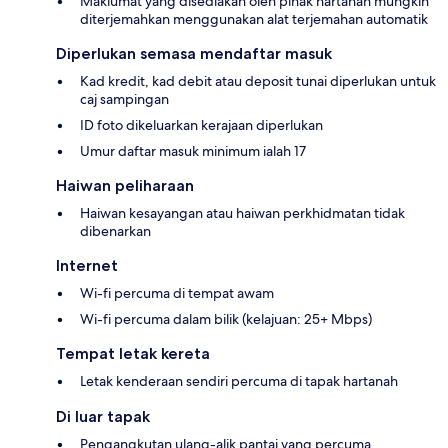
Maklumat yang disediakan oleh pihak hartanah mungkin
diterjemahkan menggunakan alat terjemahan automatik
Diperlukan semasa mendaftar masuk
Kad kredit, kad debit atau deposit tunai diperlukan untuk
caj sampingan
ID foto dikeluarkan kerajaan diperlukan
Umur daftar masuk minimum ialah 17
Haiwan peliharaan
Haiwan kesayangan atau haiwan perkhidmatan tidak
dibenarkan
Internet
Wi-fi percuma di tempat awam
Wi-fi percuma dalam bilik (kelajuan: 25+ Mbps)
Tempat letak kereta
Letak kenderaan sendiri percuma di tapak hartanah
Di luar tapak
Pengangkutan ulang-alik pantai yang percuma