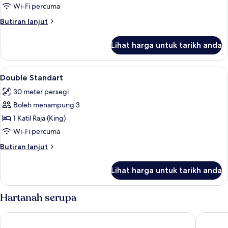
Wi-Fi percuma
Butiran
Butiran lanjut
selanjutnya
untuk
Lihat harga untuk tarikh anda
King
Suite-
Non-
Lihat
Bar mini, kalis bunyi, seterika/papan s
14
Smoking
Double Standart
semua
30 meter persegi
foto
Boleh menampung 3
untuk
Double
1 Katil Raja (King)
Standart
Wi-Fi percuma
Butiran
Butiran lanjut
selanjutnya
untuk
Lihat harga untuk tarikh anda
Double
Standart
Hartanah serupa
Kleopatra Blue Hawaii Hotel
SEY BEA