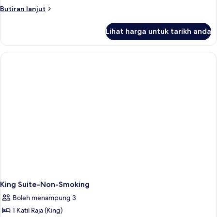
Butiran
Butiran lanjut
selanjutnya
untuk
Lihat harga untuk tarikh anda
2
King
Beds,
Superior
Suite,
Non-
Smoking
King Suite-Non-Smoking
Boleh menampung 3
1 Katil Raja (King)