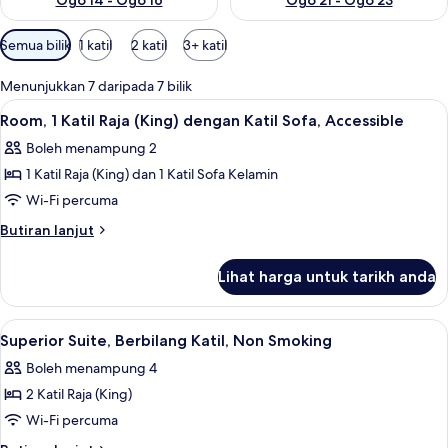
Ogo 14 - Ogo 16
Ogo 21 - Ogo 23
Penapis
Semua bilik
1 katil
2 katil
3+ katil
yang
tersedia
Menunjukkan 7 daripada 7 bilik
untuk
Lihat
Bar mini, kalis bunyi, seterika/papan s
4
Room, 1 Katil Raja (King) dengan Katil Sofa, Accessible
bilik
semua
Boleh menampung 2
foto
1 Katil Raja (King) dan 1 Katil Sofa Kelamin
untuk
Room,
Wi-Fi percuma
1
Butiran
Butiran lanjut
Katil
selanjutnya
untuk
Raja
Lihat harga untuk tarikh anda
Room,
(King)
1
dengan
Katil
Lihat
Superior Suite, Berbilang Katil, Non S
14
Katil
Raja
Superior Suite, Berbilang Katil, Non Smoking
semua
(King)
Sofa,
Boleh menampung 4
dengan
foto
Accessible
Katil
2 Katil Raja (King)
untuk
Sofa,
Superior
Wi-Fi percuma
Accessible
Suite,