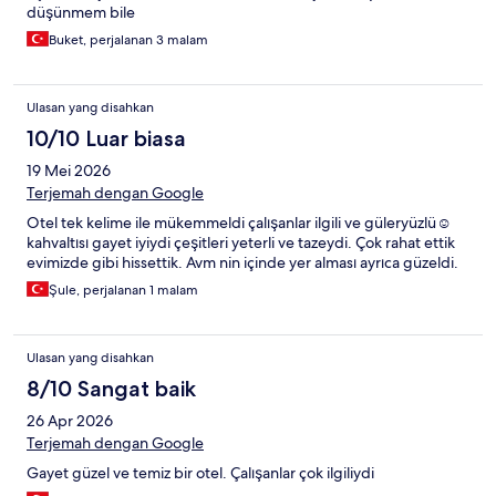
düşünmem bile
Buket, perjalanan 3 malam
Ulasan yang disahkan
10/10 Luar biasa
19 Mei 2026
Terjemah dengan Google
Otel tek kelime ile mükemmeldi çalışanlar ilgili ve güleryüzlü☺️
kahvaltısı gayet iyiydi çeşitleri yeterli ve tazeydi. Çok rahat ettik
evimizde gibi hissettik. Avm nin içinde yer alması ayrıca güzeldi.
Şule, perjalanan 1 malam
Ulasan yang disahkan
8/10 Sangat baik
26 Apr 2026
Terjemah dengan Google
Gayet güzel ve temiz bir otel. Çalışanlar çok ilgiliydi