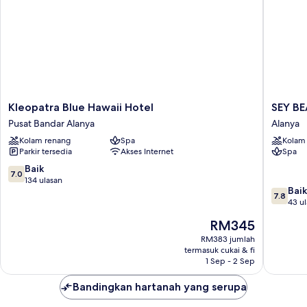
Kleopatra
SEY
Kleopatra Blue Hawaii Hotel
SEY B
Blue
BEACH
Pusat Bandar Alanya
Alanya
Hawaii
HOTEL
Kolam renang
Spa
Kolam
Hotel
&SPA
Parkir tersedia
Akses Internet
Spa
Pusat
Alanya
Bandar
7.0
Baik
7.0
Alanya
daripada
134 ulasan
7.8
Baik
10,
7.8
daripad
43 u
Baik,
10,
134
Harga
RM345
Baik,
ulasan
ialah
43
RM383 jumlah
RM345
termasuk cukai & fi
ulasan
1 Sep - 2 Sep
Bandingkan hartanah yang serupa