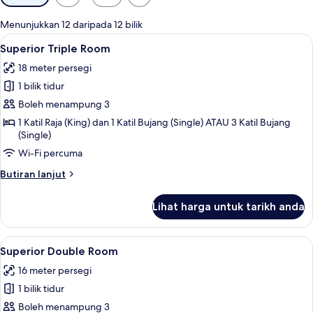
yang
tersedia
Menunjukkan 12 daripada 12 bilik
untuk
Lihat
Superior Triple Room | Gebar bulu kapa
8
Superior Triple Room
bilik
semua
18 meter persegi
foto
1 bilik tidur
untuk
Superior
Boleh menampung 3
Triple
1 Katil Raja (King) dan 1 Katil Bujang (Single) ATAU 3 Katil Bujang
(Single)
Room
Wi-Fi percuma
Butiran
Butiran lanjut
selanjutnya
untuk
Lihat harga untuk tarikh anda
Superior
Triple
Room
Lihat
Gebar bulu kapas, peti besi dalam bilik
9
Superior Double Room
semua
16 meter persegi
foto
1 bilik tidur
untuk
Superior
Boleh menampung 3