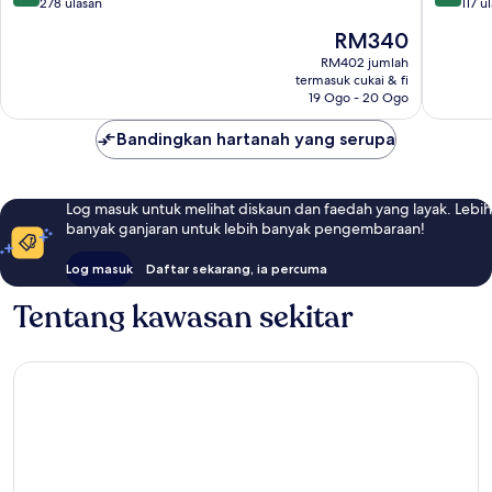
daripada
daripad
278 ulasan
117 u
10,
10,
Harga
RM340
Sangat
Sangat
ialah
Baik,
Baik,
RM402 jumlah
RM340
termasuk cukai & fi
278
117
19 Ogo - 20 Ogo
ulasan
ulasan
Bandingkan hartanah yang serupa
Log masuk untuk melihat diskaun dan faedah yang layak. Lebih
banyak ganjaran untuk lebih banyak pengembaraan!
Log masuk
Daftar sekarang, ia percuma
Tentang kawasan sekitar