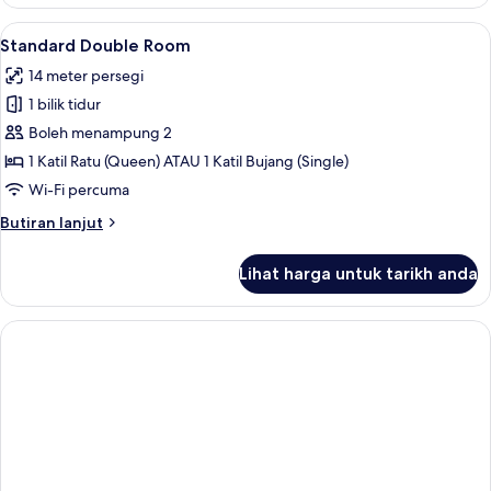
Double
Room
Lihat
Gebar bulu kapas, peti besi dalam bilik
6
Standard Double Room
semua
14 meter persegi
foto
1 bilik tidur
untuk
Standard
Boleh menampung 2
Double
1 Katil Ratu (Queen) ATAU 1 Katil Bujang (Single)
Room
Wi-Fi percuma
Butiran
Butiran lanjut
selanjutnya
untuk
Lihat harga untuk tarikh anda
Standard
Double
Room