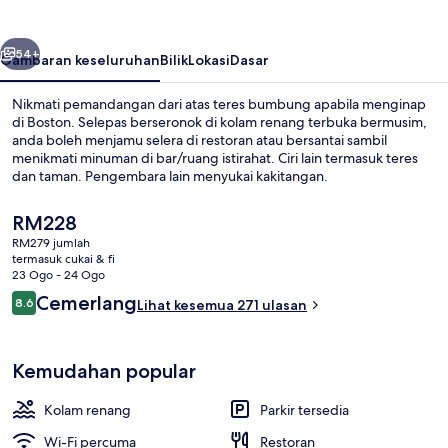
belumnya
Seterusnya
54+
Gambaran keseluruhan
Bilik
Lokasi
Dasar
Nikmati pemandangan dari atas teres bumbung apabila menginap
di Boston. Selepas berseronok di kolam renang terbuka bermusim,
anda boleh menjamu selera di restoran atau bersantai sambil
menikmati minuman di bar/ruang istirahat. Ciri lain termasuk teres
dan taman. Pengembara lain menyukai kakitangan.
Harga
RM228
semasa
RM279 jumlah
ialah
termasuk cukai & fi
Bahagian luar
RM228
23 Ogo - 24 Ogo
Ulasan
Cemerlang
8.6
Lihat kesemua 271 ulasan
8.6 daripada 10
Kemudahan popular
Kolam renang
Parkir tersedia
Wi-Fi percuma
Restoran