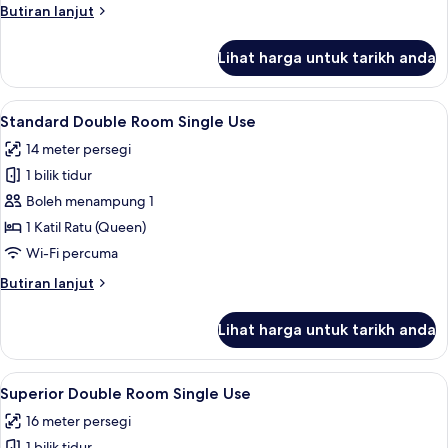
Butiran
Butiran lanjut
selanjutnya
untuk
Lihat harga untuk tarikh anda
Superior
Quadruple
Room
Lihat
Gebar bulu kapas, peti besi dalam bilik
7
Standard Double Room Single Use
semua
14 meter persegi
foto
1 bilik tidur
untuk
Standard
Boleh menampung 1
Double
1 Katil Ratu (Queen)
Room
Wi-Fi percuma
Single
Butiran
Butiran lanjut
Use
selanjutnya
untuk
Lihat harga untuk tarikh anda
Standard
Double
Room
Lihat
Gebar bulu kapas, peti besi dalam bilik
7
Single
Superior Double Room Single Use
semua
Use
16 meter persegi
foto
1 bilik tidur