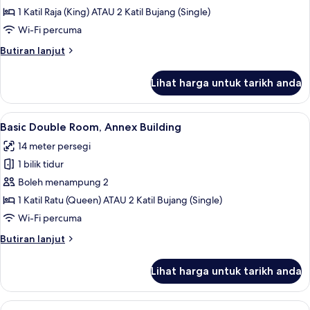
Double
1 Katil Raja (King) ATAU 2 Katil Bujang (Single)
Room
Wi-Fi percuma
Butiran
Butiran lanjut
selanjutnya
untuk
Lihat harga untuk tarikh anda
Superior
Double
Room
Lihat
Basic Double Room, Annex Building | Ge
5
Basic Double Room, Annex Building
semua
14 meter persegi
foto
1 bilik tidur
untuk
Basic
Boleh menampung 2
Double
1 Katil Ratu (Queen) ATAU 2 Katil Bujang (Single)
Room,
Wi-Fi percuma
Annex
Butiran
Butiran lanjut
Building
selanjutnya
untuk
Lihat harga untuk tarikh anda
Basic
Double
Room,
Lihat
Gebar bulu kapas, peti besi dalam bilik