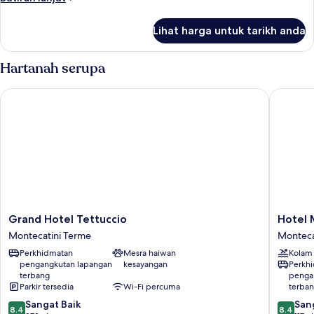
selanjutnya
untuk
Lihat harga untuk tarikh anda
Superior
With
Balcony
Hartanah serupa
Grand Hotel Tettuccio
Hotel Mi
Grand
Hotel
Grand Hotel Tettuccio
Hotel 
Hotel
Michela
Montecatini Terme
Monteca
Tettuccio
&
Perkhidmatan
Mesra haiwan
Kolam
Montecatini
Spa
pengangkutan lapangan
kesayangan
Perkh
Terme
Monteca
terbang
penga
Terme
Parkir tersedia
Wi-Fi percuma
terba
8.4
8.4
Sangat Baik
San
8.4
8.4