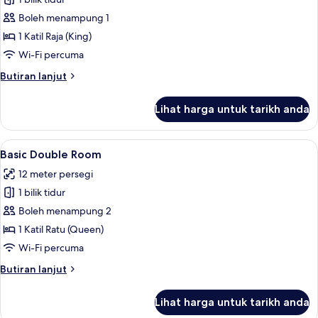
untuk
Superior
Boleh menampung 1
Double
1 Katil Raja (King)
Room
Wi-Fi percuma
Single
Butiran
Butiran lanjut
Use
selanjutnya
untuk
Lihat harga untuk tarikh anda
Superior
Double
Room
Lihat
Basic Double Room | Gebar bulu kapas, 
5
Single
Basic Double Room
semua
Use
12 meter persegi
foto
1 bilik tidur
untuk
Basic
Boleh menampung 2
Double
1 Katil Ratu (Queen)
Room
Wi-Fi percuma
Butiran
Butiran lanjut
selanjutnya
untuk
Lihat harga untuk tarikh anda
Basic