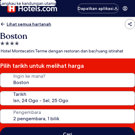
Langkau ke kandungan utama
Dapatkan aplikasi
Lihat semua hartanah
Boston
Hartanah
4.0
Hotel Montecatini Terme dengan restoran dan bar/ruang istirahat
bintang
Pilih tarikh untuk melihat harga
Ingin ke mana?
Tarikh
Pengembara
Cari