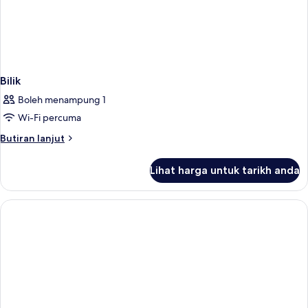
Bilik
Boleh menampung 1
Wi-Fi percuma
Butiran
Butiran lanjut
selanjutnya
untuk
Lihat harga untuk tarikh anda
Bilik