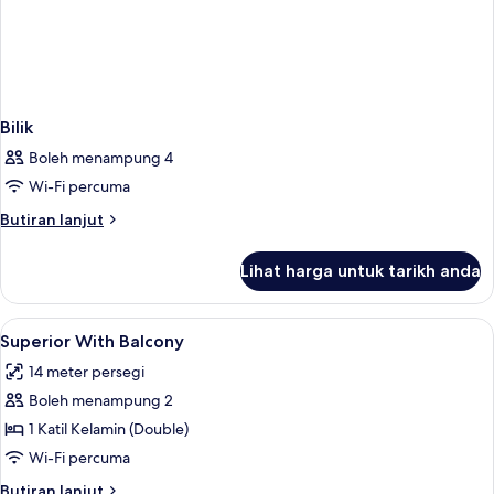
Bilik
Boleh menampung 4
Wi-Fi percuma
Butiran
Butiran lanjut
selanjutnya
untuk
Lihat harga untuk tarikh anda
Bilik
Lihat
Gebar bulu kapas, peti besi dalam bilik
8
Superior With Balcony
semua
14 meter persegi
foto
Boleh menampung 2
untuk
Superior
1 Katil Kelamin (Double)
With
Wi-Fi percuma
Balcony
Butiran
Butiran lanjut