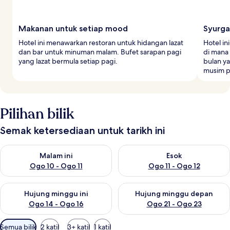
Makanan untuk setiap mood
Syurga
Hotel ini menawarkan restoran untuk hidangan lazat
Hotel i
dan bar untuk minuman malam. Bufet sarapan pagi
di mana
yang lazat bermula setiap pagi.
bulan y
musim p
Pilihan bilik
Semak ketersediaan untuk tarikh ini
Semak ketersediaan untuk malam ini Ogo 10 - Ogo 11
Semak ketersediaan untuk eso
Malam ini
Esok
Ogo 10 - Ogo 11
Ogo 11 - Ogo 12
Semak ketersediaan untuk hujung minggu ini Ogo 14 - Ogo 16
Semak ketersediaan untuk hu
Hujung minggu ini
Hujung minggu depan
Ogo 14 - Ogo 16
Ogo 21 - Ogo 23
Penapis
Semua bilik
2 katil
3+ katil
1 katil