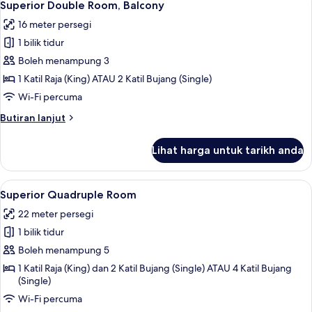
8
Annex
Superior Double Room, Balcony
semua
Building
16 meter persegi
foto
1 bilik tidur
untuk
Superior
Boleh menampung 3
Double
1 Katil Raja (King) ATAU 2 Katil Bujang (Single)
Room,
Wi-Fi percuma
Balcony
Butiran
Butiran lanjut
selanjutnya
untuk
Lihat harga untuk tarikh anda
Superior
Double
Room,
Lihat
Superior Quadruple Room | Gebar bulu 
12
Balcony
Superior Quadruple Room
semua
22 meter persegi
foto
1 bilik tidur
untuk
Superior
Boleh menampung 5
Quadruple
1 Katil Raja (King) dan 2 Katil Bujang (Single) ATAU 4 Katil Bujang
(Single)
Room
Wi-Fi percuma