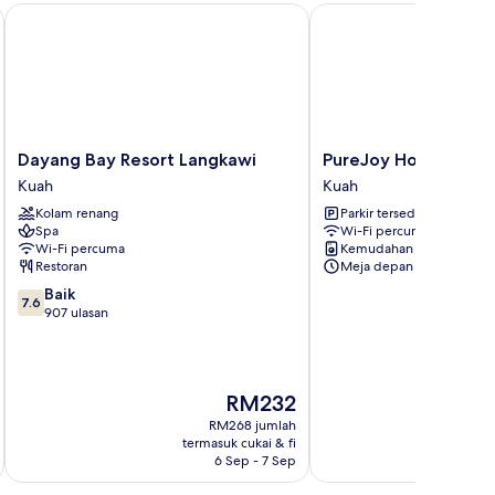
gkawi
Dayang Bay Resort Langkawi
PureJoy Hotel Langkaw
Dayang
PureJoy
Dayang Bay Resort Langkawi
PureJoy Hotel Lang
Bay
Hotel
Kuah
Kuah
Resort
Langkawi
Kolam renang
Parkir tersedia
Langkawi
Kuah
Spa
Wi-Fi percuma
Kuah
Wi-Fi percuma
Kemudahan dobi
Restoran
Meja depan 24/7
7.6
Baik
7.6
daripada
907 ulasan
10,
Baik,
907
ulasan
Harga
RM232
ialah
RM268 jumlah
RM232
termasuk cukai & fi
t
6 Sep - 7 Sep