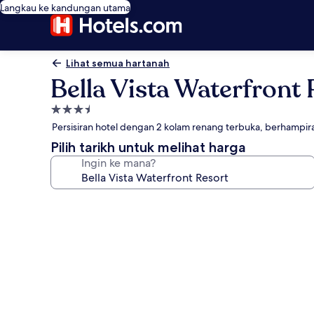
Langkau ke kandungan utama
Lihat semua hartanah
Bella Vista Waterfront 
Hartanah
3.5
Persisiran hotel dengan 2 kolam renang terbuka, berhampir
bintang
Pilih tarikh untuk melihat harga
Ingin ke mana?
Galeri
foto
untuk
Bella
Vista
Waterfront