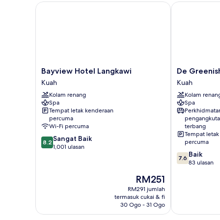
Bayview Hotel Langkawi
De Greenish V
Bayview
De
Bayview Hotel Langkawi
De Greenish
Hotel
Greenish
Kuah
Kuah
Langkawi
Village
Kolam renang
Kolam renan
Kuah
Langkawi
Spa
Spa
Kuah
Tempat letak kenderaan
Perkhidmata
percuma
pengangkuta
Wi-Fi percuma
terbang
Tempat letak
8.2
Sangat Baik
percuma
8.2
daripada
1,001 ulasan
7.6
Baik
10,
7.6
daripada
83 ulasan
Sangat
10,
Baik,
Harga
RM251
Baik,
1,001
ialah
83
RM291 jumlah
ulasan
RM251
termasuk cukai & fi
ulasan
30 Ogo - 31 Ogo