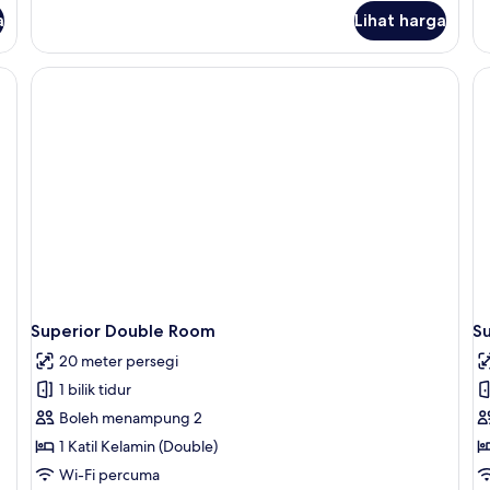
Room
R
a
Lihat harga
i dalam bilik, ruang kerja komputer riba
Superior Double Room
S
20 meter persegi
1 bilik tidur
Boleh menampung 2
1 Katil Kelamin (Double)
Wi-Fi percuma