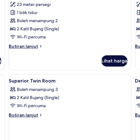
23 meter persegi
foto
f
1 bilik tidur
untuk
u
Twin
F
Boleh menampung 2
Loft
R
2 Katil Bujang (Single)
Wi-Fi percuma
Butiran
Bu
Butiran lanjut
Bu
selanjutnya
se
untuk
un
a
Lihat harga
Twin
Fa
Loft
R
, bar mini, peti besi dalam bilik, ruang kerja komputer riba
Lihat
Busa memori, bar mini, peti besi dalam
L
2
Superior Twin Room
D
semua
s
Boleh menampung 3
foto
f
2 Katil Bujang (Single)
untuk
u
Superior
D
Wi-Fi percuma
Twin
T
Butiran
Bu
Butiran lanjut
Bu
Room
R
selanjutnya
se
untuk
un
Superior
De
Twin
Tw