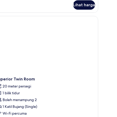
oom
Lihat harga
uperior Twin Room
20 meter persegi
1 bilik tidur
Boleh menampung 2
1 Katil Bujang (Single)
Wi-Fi percuma