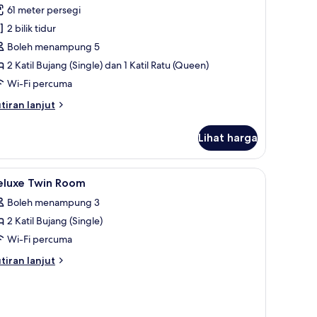
61 meter persegi
oto
2 bilik tidur
ntuk
amily
Boleh menampung 5
oom
2 Katil Bujang (Single) dan 1 Katil Ratu (Queen)
Wi-Fi percuma
tiran
tiran lanjut
lanjutnya
tuk
Lihat harga
mily
oom
 bilik, ruang kerja komputer riba
ihat
Busa memori, bar mini, peti besi dalam bilik, 
11
eluxe Twin Room
emua
Boleh menampung 3
oto
2 Katil Bujang (Single)
ntuk
eluxe
Wi-Fi percuma
win
tiran
tiran lanjut
oom
lanjutnya
tuk
luxe
in