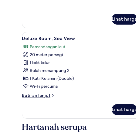
Lihat harg
Lihat
Deluxe Room, Sea View | Busa m
1
Deluxe Room, Sea View
semua
Pemandangan laut
foto
20 meter persegi
untuk
Deluxe
1 bilik tidur
Room,
Boleh menampung 2
Sea
1 Katil Kelamin (Double)
View
Wi-Fi percuma
Butiran
Butiran lanjut
selanjutnya
untuk
Lihat harg
Deluxe
Room,
Sea
Hartanah serupa
View