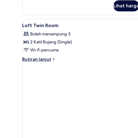
untuk
Lihat harg
Deluxe
Twin
Room
Lihat
Busa memori, bar mini, peti bes
4
Loft Twin Room
semua
Boleh menampung 3
foto
2 Katil Bujang (Single)
untuk
Loft
Wi-Fi percuma
Twin
Butiran
Butiran lanjut
Room
selanjutnya
untuk
Loft
Twin
Room