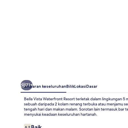
Resort
71+
Gambaran keseluruhan
Bilik
Lokasi
Dasar
Bella Vista Waterfront Resort terletak dalam lingkungan 5
sebuah daripada 2 kolam renang terbuka atau menjamu sel
tengah hari dan makan malam. Sorotan lain termasuk bar 
menyukai keadaan keseluruhan hartanah.
Ulasan
Baik
6.2