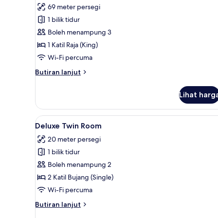
69 meter persegi
foto
1 bilik tidur
untuk
Suite
Boleh menampung 3
1 Katil Raja (King)
Wi-Fi percuma
Butiran
Butiran lanjut
selanjutnya
untuk
Lihat harg
Suite
Lihat
Deluxe Twin Room | Busa memori
3
Deluxe Twin Room
semua
20 meter persegi
foto
1 bilik tidur
untuk
Deluxe
Boleh menampung 2
Twin
2 Katil Bujang (Single)
Room
Wi-Fi percuma
Butiran
Butiran lanjut
selanjutnya