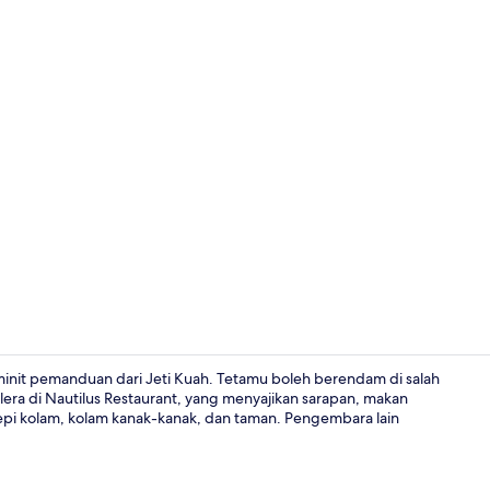
Busa memori,
 minit pemanduan dari Jeti Kuah. Tetamu boleh berendam di salah
era di Nautilus Restaurant, yang menyajikan sarapan, makan
tepi kolam, kolam kanak-kanak, dan taman. Pengembara lain
Busa memori,