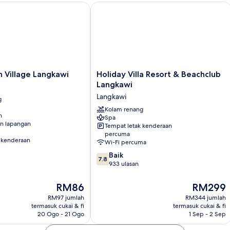
illage Langkawi
Holiday Villa Resort & Beachclub Lan
Holiday
 Village Langkawi
Holiday Villa Resort & Beachclub
Villa
Langkawi
Resort
Langkawi
g
&
Beachclub
Kolam renang
n
Spa
Langkawi
n lapangan
Tempat letak kenderaan
Langkawi
percuma
 kenderaan
Wi-Fi percuma
7.8
Baik
7.8
daripada
933 ulasan
10,
Baik,
Harga
Harga
RM86
RM299
933
ialah
ialah
RM97 jumlah
RM344 jumlah
ulasan
RM86
RM299
termasuk cukai & fi
termasuk cukai & fi
20 Ogo - 21 Ogo
1 Sep - 2 Sep