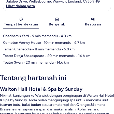
Jubilee Drive, Wellesbourne, Warwick, England, CV35 9HG
Lihat dalam peta
Peta
Tempat berdekatan
Bergerak
Restoran
Chedham's Yard
- 9 min memandu
- 4.0 km
Compton Verney House
- 10 min memandu
- 6.7 km
Taman Charlecote
- 11 min memandu
- 6.3 km
Teater Diraja Shakespeare
- 20 min memandu
- 14.6 km
Teater Swan
- 20 min memandu
- 14.6 km
Tentang hartanah ini
Walton Hall Hotel & Spa by Sunday
Nikmati kunjungan ke Warwick dengan penginapan di Walton Hall Hotel
& Spa by Sunday. Anda boleh mengunjungi spa untuk mencuba urut
tuaman batu, balut badan atau aromaterapi dan Oranges&Lemons
Brasserie menyajikan sarapan dan makan malam. Kolam renang
tertutup, bar/ruang istirahat, dan kelab kesihatan merupakan sorotan