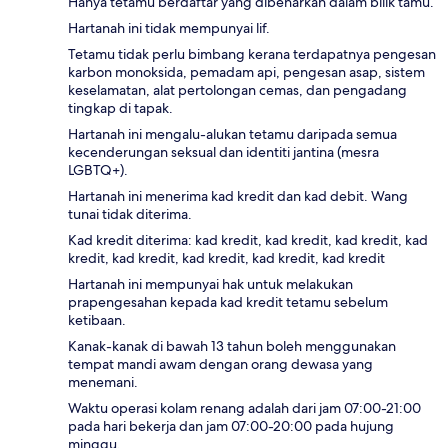
Hanya tetamu berdaftar yang dibenarkan dalam bilik tamu.
Hartanah ini tidak mempunyai lif.
Tetamu tidak perlu bimbang kerana terdapatnya pengesan
karbon monoksida, pemadam api, pengesan asap, sistem
keselamatan, alat pertolongan cemas, dan pengadang
tingkap di tapak.
Hartanah ini mengalu-alukan tetamu daripada semua
kecenderungan seksual dan identiti jantina (mesra
LGBTQ+).
Hartanah ini menerima kad kredit dan kad debit. Wang
tunai tidak diterima.
Kad kredit diterima: kad kredit, kad kredit, kad kredit, kad
kredit, kad kredit, kad kredit, kad kredit, kad kredit
Hartanah ini mempunyai hak untuk melakukan
prapengesahan kepada kad kredit tetamu sebelum
ketibaan.
Kanak-kanak di bawah 13 tahun boleh menggunakan
tempat mandi awam dengan orang dewasa yang
menemani.
Waktu operasi kolam renang adalah dari jam 07:00-21:00
pada hari bekerja dan jam 07:00-20:00 pada hujung
minggu.