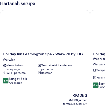
Room
Hartanah serupa
Holiday Inn Leamington Spa - Warwick by IHG
Holiday 
Holiday
Holiday
Holiday Inn Leamington Spa - Warwick by IHG
Holida
Inn
Inn
Avon b
Warwick
Leamington
Express
Warwic
Mesra haiwan
Tempat letak kenderaan
Spa
Warwick
kesayangan
percuma
-
-
Sarap
Wi-Fi percuma
Restoran
Warwick
Stratfor
Parkir 
8.0
by
Sangat Baik
upon-
8.0
daripada
IHG
705 ulasan
Avon
8.4
San
8.4
10,
Warwick
by
daripad
1,00
Sangat
IHG
10,
Harga
RM253
Baik,
Warwick
Sangat
ialah
705
Baik,
RM303 jumlah
RM253
ulasan
termasuk cukai & fi
1,000