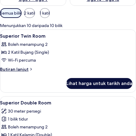
Penapis
Semua bilik
2 katil
1 katil
yang
tersedia
Menunjukkan 10 daripada 10 bilik
untuk
Lihat
Peralatan tempat tidur hipoalergenik,
1
Superior Twin Room
bilik
semua
Boleh menampung 2
foto
2 Katil Bujang (Single)
untuk
Superior
Wi-Fi percuma
Twin
Butiran
Butiran lanjut
Room
selanjutnya
untuk
Lihat harga untuk tarikh anda
Superior
Twin
Room
Lihat
Superior Double Room | Peralatan temp
6
Superior Double Room
semua
30 meter persegi
foto
1 bilik tidur
untuk
Superior
Boleh menampung 2
Double
1 Katil Kelamin (Double)