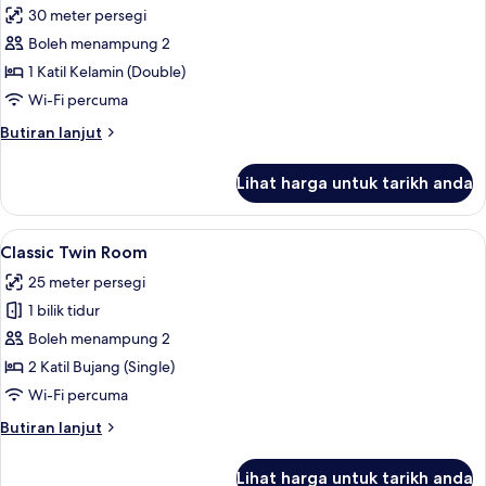
30 meter persegi
foto
Boleh menampung 2
untuk
Deluxe
1 Katil Kelamin (Double)
Suite,
Wi-Fi percuma
1
Butiran
Butiran lanjut
Katil
selanjutnya
Kelamin
untuk
Lihat harga untuk tarikh anda
Deluxe
(Double)
Suite,
1
Lihat
Peralatan tempat tidur hipoalergenik,
5
Katil
Classic Twin Room
semua
Kelamin
25 meter persegi
(Double)
foto
1 bilik tidur
untuk
Classic
Boleh menampung 2
Twin
2 Katil Bujang (Single)
Room
Wi-Fi percuma
Butiran
Butiran lanjut
selanjutnya
untuk
Lihat harga untuk tarikh anda
Classic