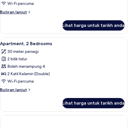
Bedroom
Wi-Fi percuma
Butiran
Butiran lanjut
selanjutnya
untuk
Lihat harga untuk tarikh anda
Apartment,
1
Bedroom
Lihat
Peralatan tempat tidur hipoalergenik,
6
Apartment, 2 Bedrooms
semua
30 meter persegi
foto
2 bilik tidur
untuk
Apartment,
Boleh menampung 4
2
2 Katil Kelamin (Double)
Bedrooms
Wi-Fi percuma
Butiran
Butiran lanjut
selanjutnya
untuk
Lihat harga untuk tarikh anda
Apartment,
2
Bedrooms