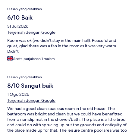
Ulasan yang disahkan
6/10 Baik
31 Jul 2026
Terjemah dengan Google
Room was ok (we didn’t stay in the main hall). Peaceful and
quiet, glad there was a fan in the room as it was very warm.
Didn’t
Scott, perjalanan 1 malam
Ulasan yang disahkan
8/10 Sangat baik
1 Ogo 2026
Terjemah dengan Google
We had a good clean spacious room in the old house. The
bathroom was bright and clean but we could have benefitted
from a non slip mat in the shower/bath. The place is a little tired
and could do with sprucing up but the grounds and antiquity of
the place made up for that. The leisure centre pool area was too