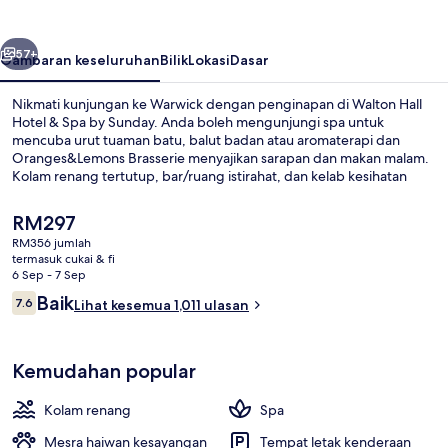
&
Spa
belumnya
Seterusnya
by
57+
Gambaran keseluruhan
Bilik
Lokasi
Dasar
Sunday
Nikmati kunjungan ke Warwick dengan penginapan di Walton Hall
Hotel & Spa by Sunday. Anda boleh mengunjungi spa untuk
mencuba urut tuaman batu, balut badan atau aromaterapi dan
Oranges&Lemons Brasserie menyajikan sarapan dan makan malam.
Kolam renang tertutup, bar/ruang istirahat, dan kelab kesihatan
merupakan sorotan lain. Kakitangan yang suka membantu dan
keadaan keseluruhan hartanah mendapat pujian daripada
Harga
RM297
pengembara lain.
semasa
RM356 jumlah
ialah
termasuk cukai & fi
Bar (di hartanah)
RM297
6 Sep - 7 Sep
Ulasan
Baik
7.6
Lihat kesemua 1,011 ulasan
7.6 daripada 10
Kemudahan popular
Kolam renang
Spa
Mesra haiwan kesayangan
Tempat letak kenderaan