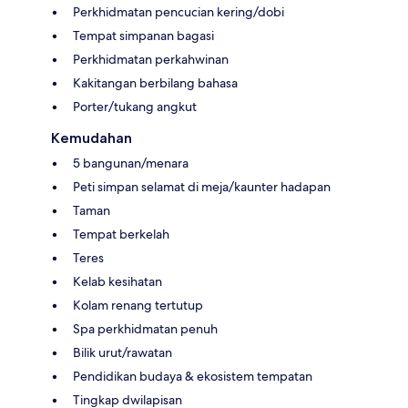
Perkhidmatan pencucian kering/dobi
Tempat simpanan bagasi
Perkhidmatan perkahwinan
Kakitangan berbilang bahasa
Porter/tukang angkut
Kemudahan
5 bangunan/menara
Peti simpan selamat di meja/kaunter hadapan
Taman
Tempat berkelah
Teres
Kelab kesihatan
Kolam renang tertutup
Spa perkhidmatan penuh
Bilik urut/rawatan
Pendidikan budaya & ekosistem tempatan
Tingkap dwilapisan