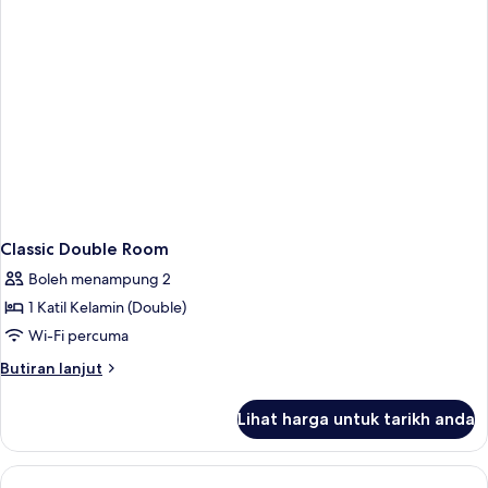
Classic Double Room
Boleh menampung 2
1 Katil Kelamin (Double)
Wi-Fi percuma
Butiran
Butiran lanjut
selanjutnya
untuk
Lihat harga untuk tarikh anda
Classic
Double
Room