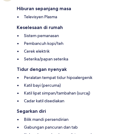
Hiburan sepanjang masa
Televisyen Plasma
Keselesaan di rumah
Sistem pemanasan
Pembancuh kopi/teh
Cerek elektrik
Seterika/papan seterika
Tidur dengan nyenyak
Peralatan tempat tidur hipoalergenik
Katil bayi (percuma)
Katil lipat simpan/tambahan (surcaj)
Cadar katil disediakan
Segarkan diri
Bilik mandi persendirian
Gabungan pancuran dan tab