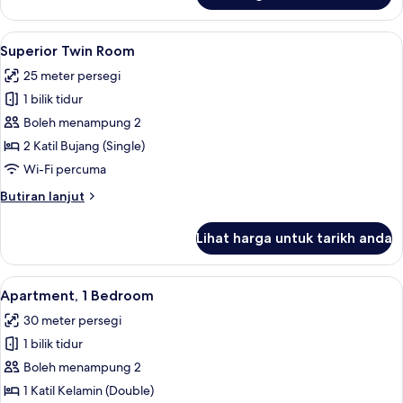
Twin
Room
Lihat
Peralatan tempat tidur hipoalergenik,
4
Superior Twin Room
semua
25 meter persegi
foto
1 bilik tidur
untuk
Superior
Boleh menampung 2
Twin
2 Katil Bujang (Single)
Room
Wi-Fi percuma
Butiran
Butiran lanjut
selanjutnya
untuk
Lihat harga untuk tarikh anda
Superior
Twin
Room
Lihat
Peralatan tempat tidur hipoalergenik,
5
Apartment, 1 Bedroom
semua
30 meter persegi
foto
1 bilik tidur
untuk
Apartment,
Boleh menampung 2
1
1 Katil Kelamin (Double)