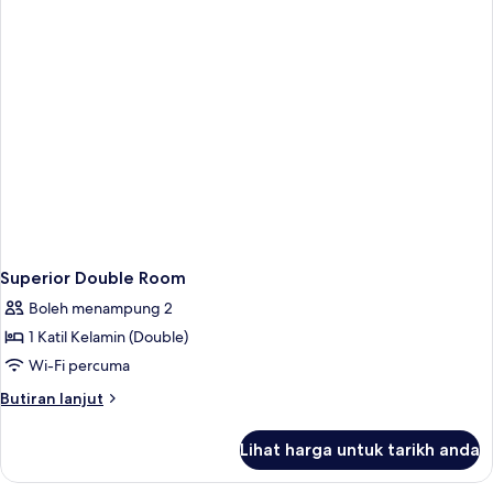
Superior Double Room
Boleh menampung 2
1 Katil Kelamin (Double)
Wi-Fi percuma
Butiran
Butiran lanjut
selanjutnya
untuk
Lihat harga untuk tarikh anda
Superior
Double