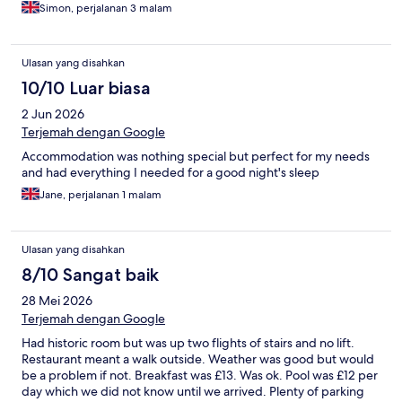
hot and there was no way to cool down after a sauna as the
Simon, perjalanan 3 malam
showers were a fixed temperature. The bar and restaurant were
good for the price with a reasonable choice of standard dishes.
Overall good value for money but could be a lot better.
Ulasan yang disahkan
10/10 Luar biasa
2 Jun 2026
Terjemah dengan Google
Accommodation was nothing special but perfect for my needs
and had everything I needed for a good night's sleep
Jane, perjalanan 1 malam
Ulasan yang disahkan
8/10 Sangat baik
28 Mei 2026
Terjemah dengan Google
Had historic room but was up two flights of stairs and no lift.
Restaurant meant a walk outside. Weather was good but would
be a problem if not. Breakfast was £13. Was ok. Pool was £12 per
day which we did not know until we arrived. Plenty of parking