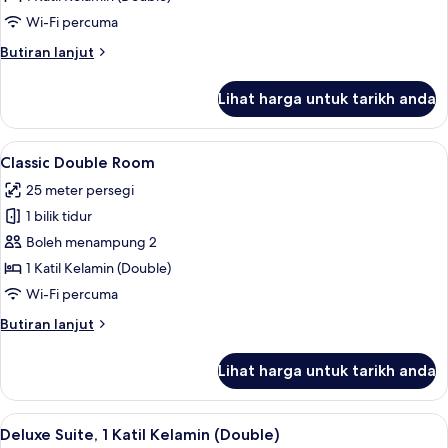
Room
Wi-Fi percuma
Butiran
Butiran lanjut
selanjutnya
untuk
Lihat harga untuk tarikh anda
Superior
Double
Room
Lihat
Classic Double Room | Peralatan tempa
4
Classic Double Room
semua
25 meter persegi
foto
1 bilik tidur
untuk
Classic
Boleh menampung 2
Double
1 Katil Kelamin (Double)
Room
Wi-Fi percuma
Butiran
Butiran lanjut
selanjutnya
untuk
Lihat harga untuk tarikh anda
Classic
Double
Room
Lihat
Deluxe Suite, 1 Katil Kelamin (Double)
6
Deluxe Suite, 1 Katil Kelamin (Double)
semua