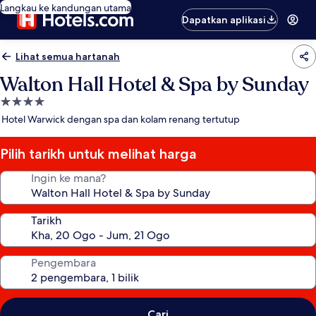
Langkau ke kandungan utama
Dapatkan aplikasi
Lihat semua hartanah
Walton Hall Hotel & Spa by Sunday
Hartanah
4.0
Hotel Warwick dengan spa dan kolam renang tertutup
bintang
Pilih tarikh untuk melihat harga
Ingin ke mana?
Tarikh
Pengembara
Cari