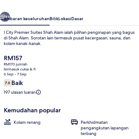
Suites
Shah
belumnya
Seterusnya
Alam
9+
Gambaran keseluruhan
Bilik
Lokasi
Dasar
I City Premier Suites Shah Alam ialah pilihan penginapan yang bagus
di Shah Alam. Sorotan lain termasuk pusat kecergasan, sauna, dan
kolam kanak-kanak.
Harga
RM157
semasa
RM170 jumlah
ialah
termasuk cukai & fi
RM157
6 Sep - 7 Sep
Ulasan
Baik
7.6
Kolam renang
7.6 daripada 10
197 ulasan luaran
Kemudahan popular
Kolam renang
Perkhidmatan
pengangkutan lapangan
terbang