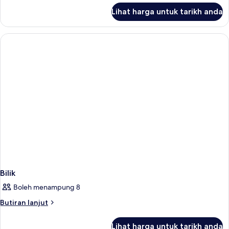
untuk
Lihat harga untuk tarikh anda
Bilik
Bilik
Boleh menampung 8
Butiran
Butiran lanjut
selanjutnya
untuk
Lihat harga untuk tarikh anda