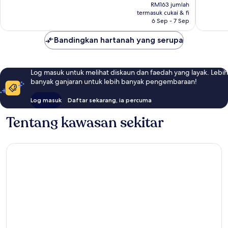
ialah
108
RM163 jumlah
ulasan
RM138
termasuk cukai & fi
ulasan
6 Sep - 7 Sep
Bandingkan hartanah yang serupa
Log masuk untuk melihat diskaun dan faedah yang layak. Lebih
banyak ganjaran untuk lebih banyak pengembaraan!
Log masuk
Daftar sekarang, ia percuma
Tentang kawasan sekitar