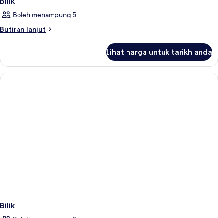
Bilik
Boleh menampung 5
Butiran
Butiran lanjut
selanjutnya
untuk
Lihat harga untuk tarikh anda
Bilik
Bilik