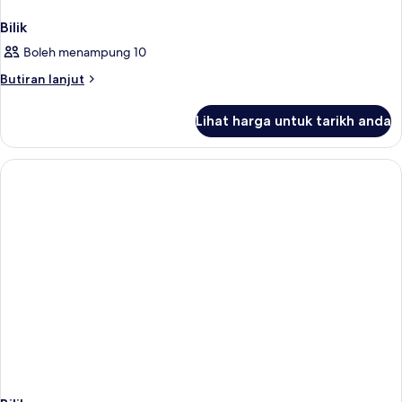
Bilik
Boleh menampung 10
Butiran
Butiran lanjut
selanjutnya
untuk
Lihat harga untuk tarikh anda
Bilik