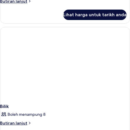
Butiran
Butiran lanjut
selanjutnya
untuk
Lihat harga untuk tarikh anda
Bilik
Bilik
Boleh menampung 8
Butiran
Butiran lanjut
selanjutnya