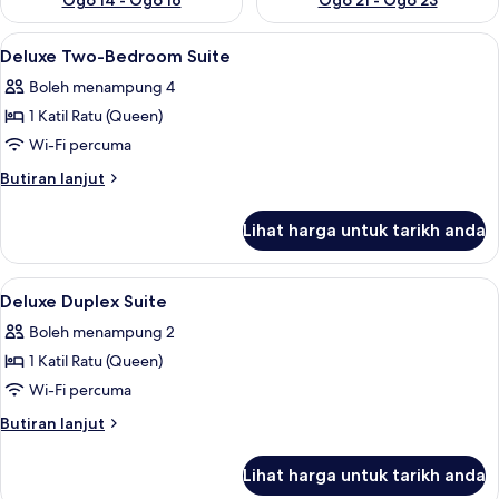
Ogo 14 - Ogo 16
Ogo 21 - Ogo 23
Lihat
Dapur peribadi
5
Deluxe Two-Bedroom Suite
semua
Boleh menampung 4
foto
1 Katil Ratu (Queen)
untuk
Deluxe
Wi-Fi percuma
Two-
Butiran
Butiran lanjut
Bedroom
selanjutnya
untuk
Suite
Lihat harga untuk tarikh anda
Deluxe
Two-
Bedroom
Lihat
Bilik
6
Suite
Deluxe Duplex Suite
semua
Boleh menampung 2
foto
1 Katil Ratu (Queen)
untuk
Deluxe
Wi-Fi percuma
Duplex
Butiran
Butiran lanjut
Suite
selanjutnya
untuk
Lihat harga untuk tarikh anda
Deluxe