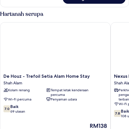
Bilik
Hartanah serupa
De Houz - Trefoil Setia Alam Home Stay
Nexus Bu
De
Nexus
De Houz - Trefoil Setia Alam Home Stay
Nexus 
Houz
Busines
Shah Alam
Shah Al
-
Suite
Kolam renang
Tempat letak kenderaan
Perkh
Trefoil
Hotel
percuma
penga
Setia
Shah
Wi-Fi percuma
Penyaman udara
terba
Alam
Alam
Wi-Fi
7.0
Home
Baik
7.0
7.8
Baik
daripada
Stay
69 ulasan
7.8
daripad
108 u
10,
Shah
10,
Baik,
Alam
Harga
RM138
Baik,
69