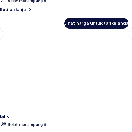
Boleh menampung 8
Butiran
Butiran lanjut
selanjutnya
untuk
Lihat harga untuk tarikh anda
Bilik
Bilik
Boleh menampung 8