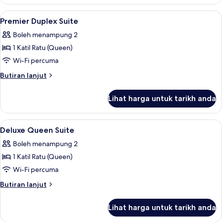
Duplex
Suite
Lihat
Bilik
6
Premier Duplex Suite
semua
Boleh menampung 2
foto
1 Katil Ratu (Queen)
untuk
Premier
Wi-Fi percuma
Duplex
Butiran
Butiran lanjut
Suite
selanjutnya
untuk
Lihat harga untuk tarikh anda
Premier
Duplex
Suite
Lihat
Bilik
3
Deluxe Queen Suite
semua
Boleh menampung 2
foto
1 Katil Ratu (Queen)
untuk
Deluxe
Wi-Fi percuma
Queen
Butiran
Butiran lanjut
Suite
selanjutnya
untuk
Lihat harga untuk tarikh anda
Deluxe
Queen