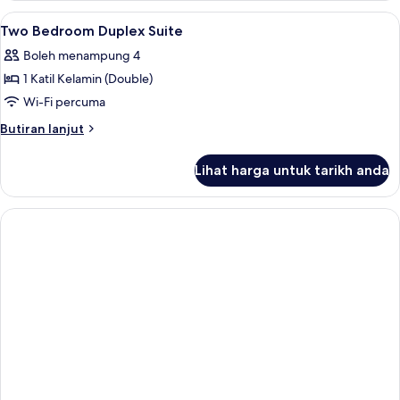
Suite
Lihat
Tempat makan
2
Two Bedroom Duplex Suite
semua
Boleh menampung 4
foto
1 Katil Kelamin (Double)
untuk
Two
Wi-Fi percuma
Bedroom
Butiran
Butiran lanjut
Duplex
selanjutnya
untuk
Suite
Lihat harga untuk tarikh anda
Two
Bedroom
Duplex
Suite