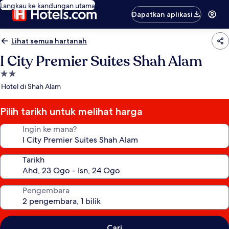
Langkau ke kandungan utama
Dapatkan aplikasi
Lihat semua hartanah
I City Premier Suites Shah Alam
Hartanah
2.0
Hotel di Shah Alam
bintang
Pilih tarikh untuk melihat harga
Ingin ke mana?
Tarikh
Pengembara
Cari