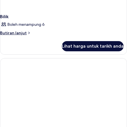
Bilik
Boleh menampung 6
Butiran
Butiran lanjut
selanjutnya
untuk
Lihat harga untuk tarikh anda
Bilik