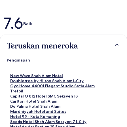
Ulasan
7.6
Baik
Teruskan meneroka
Penginapan
P
New Wave Shah Alam Hotel
a
P
Doubletree by Hilton Shah Alam i-City
u
a
P
Oyo Home 44001 Elegant Studio Setia Alam
t
u
a
Trefoil
a
t
u
P
Capital O 812 Hotel SMC Seksyen 13
n
a
t
a
P
Carlton Hotel Shah Alam
S
n
a
u
a
P
De Palma Hotel Shah Alam
t
S
n
t
u
a
P
Mardhiyyah Hotel and Suites
a
t
S
a
t
u
a
P
Hotel 99 - Kota Kemuning
n
a
t
n
a
t
u
a
P
Seeds Hotel Shah Alam Seksyen 7 I-City
d
n
a
S
n
a
t
u
a
P
Hotel de Art Section 19 Shah Alam