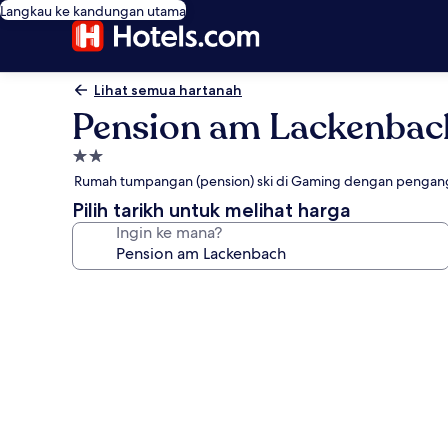
Langkau ke kandungan utama
Lihat semua hartanah
Pension am Lackenbac
Hartanah
2.0
Rumah tumpangan (pension) ski di Gaming dengan pengangku
bintang
Pilih tarikh untuk melihat harga
Ingin ke mana?
Galeri
foto
untuk
Pension
am
Lackenbach