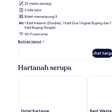
32 meter persegi
foto
2 bilik tidur
untuk
Family
Boleh menampung 5
Room
1 Katil Kelamin (Double), 1 Katil Dua Tingkat Bujang dan 1
Katil Bujang (Single)
Wi-Fi percuma
Butiran
Butiran lanjut
selanjutnya
untuk
Lihat harg
Family
Room
Hartanah serupa
Hotel Kartause
Best Western 
Hotel
Best
Hotel Kartause
Best Wester