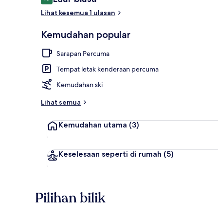
10 daripada 10
Lihat kesemua 1 ulasan
Double Room
Kemudahan popular
Sarapan Percuma
Tempat letak kenderaan percuma
Kemudahan ski
Lihat semua
Kemudahan utama
(3)
Keselesaan seperti di rumah
(5)
Pilihan bilik