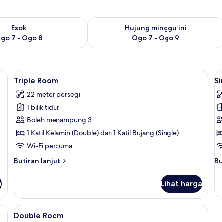
ediaan untuk esok Ogo 7 - Ogo 8
Semak ketersediaan untuk hujung min
Esok
Hujung minggu ini
go 7 - Ogo 8
Ogo 7 - Ogo 9
Lihat
Triple Room | Wi-fi percuma
L
5
Triple Room
S
semua
s
22 meter persegi
foto
f
1 bilik tidur
untuk
u
Triple
S
Boleh menampung 3
Room
R
1 Katil Kelamin (Double) dan 1 Katil Bujang (Single)
Wi-Fi percuma
Butiran
Bu
Butiran lanjut
Bu
selanjutnya
se
untuk
un
a
Lihat harga
Triple
Si
Room
R
Lihat
Double Room | Wi-fi percuma
6
Double Room
semua