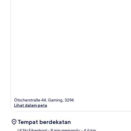
Ötscherstraße 44, Gaming, 3294
Lihat dalam peta
Tempat berdekatan
Lif Ski Eibenkogl
- 8 min memandu
- 4.6 km