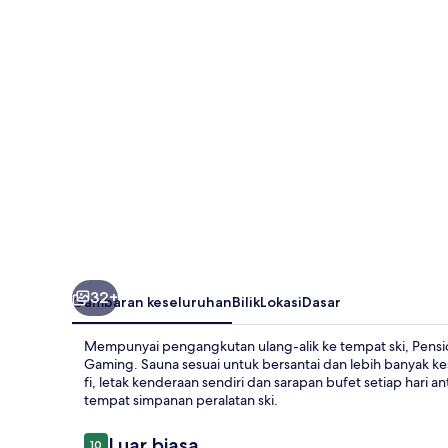
32+
Gambaran keseluruhan
Bilik
Lokasi
Dasar
Mempunyai pengangkutan ulang-alik ke tempat ski, Pension
Gaming. Sauna sesuai untuk bersantai dan lebih banyak 
fi, letak kenderaan sendiri dan sarapan bufet setiap hari 
tempat simpanan peralatan ski.
Ulasan
Luar biasa
10