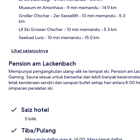
Museum im Amonhaus
- 9 min memandu
- 14.9 km
Pet
Großer Ötscher - 2er Sessellift
- 10 min memandu
- 5.3
km
Lif Ski Grosser Otscher
- 10 min memandu
- 5.3 km
Seebad Lunz
- 10 min memandu
- 15.0 km
Lihat selanjutnya
Pension am Lackenbach
Mempunyai pengangkutan ulang-alik ke tempat ski, Pension am Lacke
Gaming. Sauna sesuai untuk bersantai dan lebih banyak keseronok
letak kenderaan sendiri dan sarapan bufet setiap hari antara 8:00 
simpanan peralatan ski.
Saiz hotel
5 bilik
Tiba/Pulang
Masa mula daftar masuk: 14:00; Masa tamat daftar