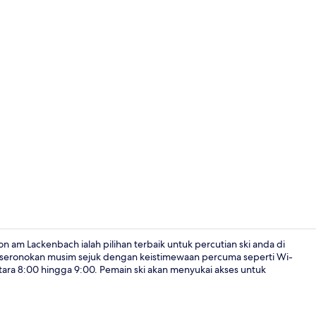
Perincian b
 am Lackenbach ialah pilihan terbaik untuk percutian ski anda di
keseronokan musim sejuk dengan keistimewaan percuma seperti Wi-
antara 8:00 hingga 9:00. Pemain ski akan menyukai akses untuk
Bermain ski