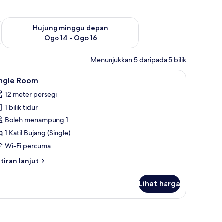
ggu ini Ogo 7 - Ogo 9
Semak ketersediaan untuk hujung minggu depan Ogo 14 - Og
Hujung minggu depan
Ogo 14 - Ogo 16
Menunjukkan 5 daripada 5 bilik
ihat
Single Room | Wi-fi percuma
4
ingle Room
emua
12 meter persegi
oto
1 bilik tidur
ntuk
ingle
Boleh menampung 1
oom
1 Katil Bujang (Single)
Wi-Fi percuma
tiran
tiran lanjut
lanjutnya
tuk
Lihat harga
ngle
oom