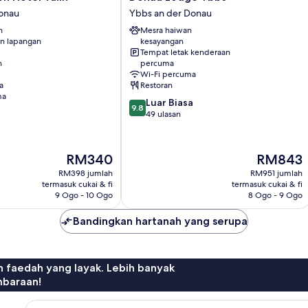
Lodge
Donau
Ybbs an der Donau
Ybbs
n
Mesra haiwan
Ybbs
n lapangan
kesayangan
an
Tempat letak kenderaan
der
n
percuma
Donau
Wi-Fi percuma
a
Restoran
ma
9.8
Luar Biasa
9.8
daripada
49 ulasan
10,
Luar
Biasa,
Harga
Harga
RM340
RM843
49
ialah
ialah
RM398 jumlah
RM951 jumlah
ulasan
RM340
RM843
termasuk cukai & fi
termasuk cukai & fi
9 Ogo - 10 Ogo
8 Ogo - 9 Ogo
Bandingkan hartanah yang serupa
n faedah yang layak. Lebih banyak
mbaraan!