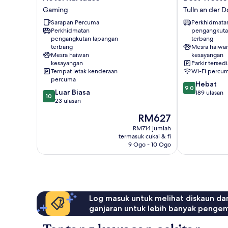
Kartause
Western
Gaming
Tulln an der 
Gaming
Hotel
Sarapan Percuma
Perkhidmata
Tulln
Perkhidmatan
pengangkuta
Tulln
pengangkutan lapangan
terbang
an
terbang
Mesra haiwa
der
Mesra haiwan
kesayangan
Donau
kesayangan
Parkir tersedi
Tempat letak kenderaan
Wi-Fi percu
percuma
9.0
Hebat
9.0
10.0
Luar Biasa
daripada
189 ulasan
10
daripada
23 ulasan
10,
10,
Hebat,
Harga
RM627
Luar
189
ialah
Biasa,
RM714 jumlah
ulasan
RM627
termasuk cukai & fi
23
9 Ogo - 10 Ogo
ulasan
Log masuk untuk melihat diskaun da
ganjaran untuk lebih banyak penge