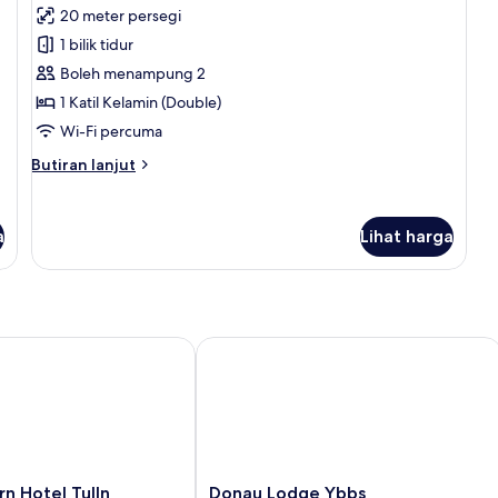
20 meter persegi
foto
1 bilik tidur
untuk
Double
Boleh menampung 2
Room
1 Katil Kelamin (Double)
Wi-Fi percuma
Butiran
Butiran lanjut
selanjutnya
untuk
Double
a
Lihat harga
Room
Hotel Tulln
Donau Lodge Ybbs
Donau
n Hotel Tulln
Donau Lodge Ybbs