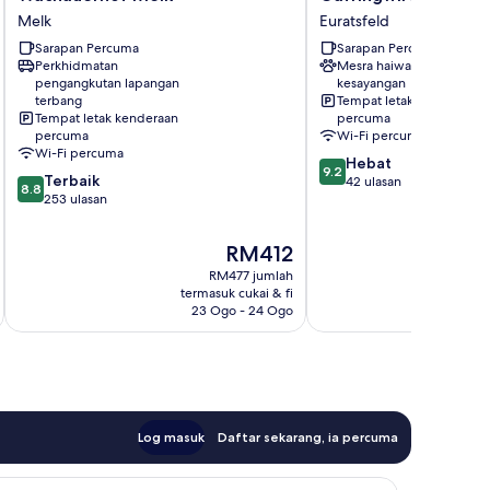
Melk
Euratsfeld
Melk
Euratsfeld
Melk
Sarapan Percuma
Sarapan Percuma
Perkhidmatan
Mesra haiwan
pengangkutan lapangan
kesayangan
terbang
Tempat letak kenderaan
Tempat letak kenderaan
percuma
percuma
Wi-Fi percuma
Wi-Fi percuma
9.2
Hebat
9.2
8.8
Terbaik
daripada
42 ulasan
8.8
daripada
253 ulasan
10,
10,
Hebat,
Terbaik,
42
Harga
RM412
253
ulasan
ialah
RM477 jumlah
ulasan
RM412
termasuk cukai & fi
t
23 Ogo - 24 Ogo
Log masuk
Daftar sekarang, ia percuma