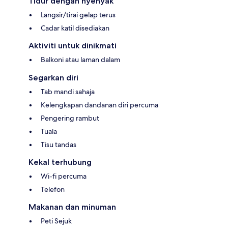
Tidur dengan nyenyak
Langsir/tirai gelap terus
Cadar katil disediakan
Aktiviti untuk dinikmati
Balkoni atau laman dalam
Segarkan diri
Tab mandi sahaja
Kelengkapan dandanan diri percuma
Pengering rambut
Tuala
Tisu tandas
Kekal terhubung
Wi-fi percuma
Telefon
Makanan dan minuman
Peti Sejuk