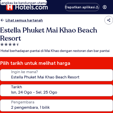
Langkau ke kandungan utama
Dapatkan aplikasi
Lihat semua hartanah
Estella Phuket Mai Khao Beach
Resort
Hartanah
4.5
Hotel berhadapan pantai di Mai Khao dengan restoran dan bar pantai
bintang
Pilih tarikh untuk melihat harga
Ingin ke mana?
Tarikh
Pengembara