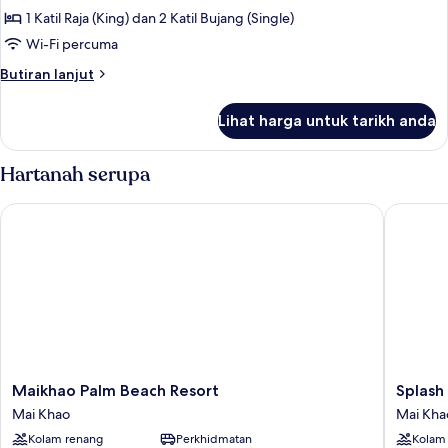
Connecting
1 Katil Raja (King) dan 2 Katil Bujang (Single)
Room
Wi-Fi percuma
-
Butiran
Butiran lanjut
Deluxe
selanjutnya
Pool
untuk
Lihat harga untuk tarikh anda
Connecting
Access
Room
-
Hartanah serupa
Deluxe
Pool
Maikhao Palm Beach Resort
Splash B
Access
Maikhao
Splash
Maikhao Palm Beach Resort
Splash
Palm
Beach
Mai Khao
Mai Kha
Beach
Resort
Kolam renang
Perkhidmatan
Kolam
Resort
Phuket