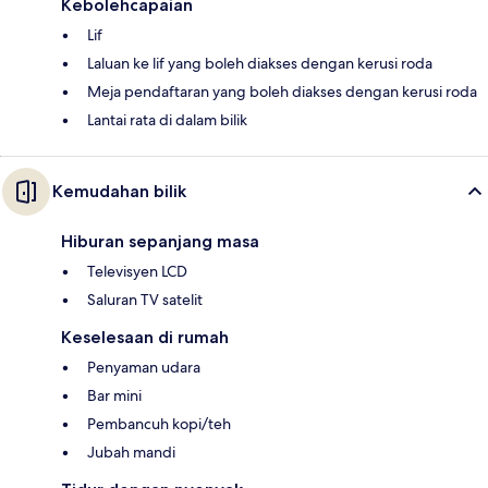
Kebolehcapaian
Lif
Laluan ke lif yang boleh diakses dengan kerusi roda
Meja pendaftaran yang boleh diakses dengan kerusi roda
Lantai rata di dalam bilik
Kemudahan bilik
Hiburan sepanjang masa
Televisyen LCD
Saluran TV satelit
Keselesaan di rumah
Penyaman udara
Bar mini
Pembancuh kopi/teh
Jubah mandi