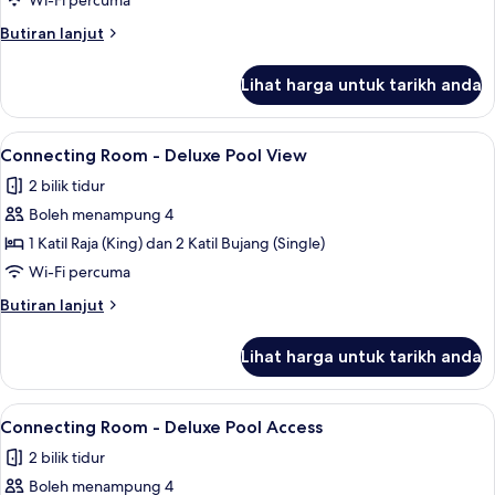
Deluxe
Wi-Fi percuma
Pool
Butiran
Butiran lanjut
Access
selanjutnya
untuk
Twin
Lihat harga untuk tarikh anda
Deluxe
Room
Pool
Access
Lihat
Connecting Room - Deluxe Pool View | Ba
8
Twin
Connecting Room - Deluxe Pool View
semua
Room
2 bilik tidur
foto
Boleh menampung 4
untuk
Connecting
1 Katil Raja (King) dan 2 Katil Bujang (Single)
Room
Wi-Fi percuma
-
Butiran
Butiran lanjut
Deluxe
selanjutnya
Pool
untuk
Lihat harga untuk tarikh anda
Connecting
View
Room
-
Lihat
Connecting Room - Deluxe Pool Access | 
9
Deluxe
Connecting Room - Deluxe Pool Access
semua
Pool
2 bilik tidur
View
foto
Boleh menampung 4
untuk