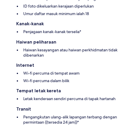
ID foto dikeluarkan kerajaan diperlukan
Umur daftar masuk minimum ialah 18
Kanak-kanak
Penjagaan kanak-kanak terselia*
Haiwan peliharaan
Haiwan kesayangan atau haiwan perkhidmatan tidak
dibenarkan
Internet
Wi-fi percuma di tempat awam
Wi-fi percuma dalam bilik
Tempat letak kereta
Letak kenderaan sendiri percuma di tapak hartanah
Transit
Pengangkutan ulang-alik lapangan terbang dengan
permintaan ((tersedia 24 jam))*