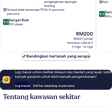
pengangkutan lapangan
Spa
Mai
Mai
terbang
Khao
Khao
Tempat letak kenderaan
Wi-Fi percuma
8.4
San
percuma
8.4
daripad
926 
8.0
Sangat Baik
10,
8.0
daripada
310 ulasan
Sangat
10,
Baik,
Harga
RM200
Sangat
926
ialah
Baik,
ulasan
RM237 jumlah
RM200
310
termasuk cukai & fi
ulasan
11 Ogo - 12 Ogo
Bandingkan hartanah yang serupa
Log masuk untuk melihat diskaun dan faedah yang layak. Lebih
banyak ganjaran untuk lebih banyak pengembaraan!
Log masuk
Daftar sekarang, ia percuma
Tentang kawasan sekitar