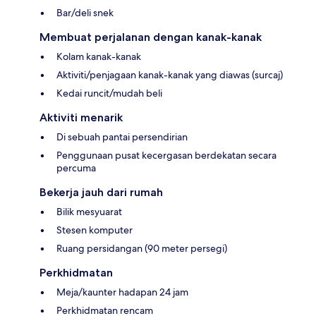
Bar/deli snek
Membuat perjalanan dengan kanak-kanak
Kolam kanak-kanak
Aktiviti/penjagaan kanak-kanak yang diawas (surcaj)
Kedai runcit/mudah beli
Aktiviti menarik
Di sebuah pantai persendirian
Penggunaan pusat kecergasan berdekatan secara
percuma
Bekerja jauh dari rumah
Bilik mesyuarat
Stesen komputer
Ruang persidangan (90 meter persegi)
Perkhidmatan
Meja/kaunter hadapan 24 jam
Perkhidmatan rencam