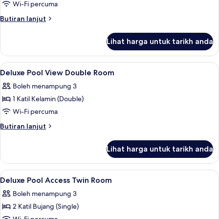
Deluxe
Wi-Fi percuma
Pool
Butiran
Butiran lanjut
View
selanjutnya
untuk
Twin
Lihat harga untuk tarikh anda
Deluxe
Room
Pool
View
Lihat
Bar mini, peti besi dalam bilik, langsir/
8
Twin
Deluxe Pool View Double Room
semua
Room
Boleh menampung 3
foto
1 Katil Kelamin (Double)
untuk
Deluxe
Wi-Fi percuma
Pool
Butiran
Butiran lanjut
View
selanjutnya
untuk
Double
Lihat harga untuk tarikh anda
Deluxe
Room
Pool
View
Lihat
Bar mini, peti besi dalam bilik, langsir/
7
Double
Deluxe Pool Access Twin Room
semua
Room
Boleh menampung 3
foto
2 Katil Bujang (Single)
untuk