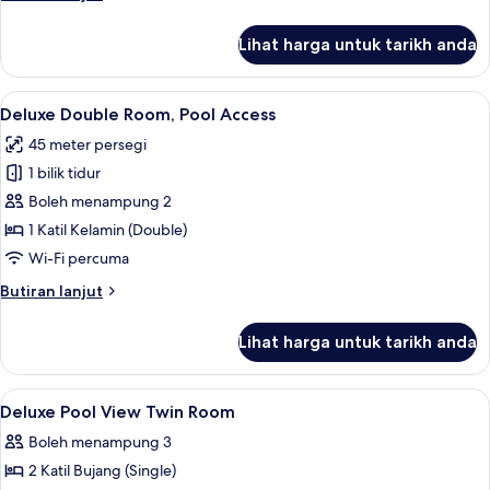
View
selanjutnya
untuk
Lihat harga untuk tarikh anda
Deluxe
Double
Room,
Lihat
Deluxe Double Room, Pool Access | Bar m
8
Pool
Deluxe Double Room, Pool Access
semua
View
45 meter persegi
foto
1 bilik tidur
untuk
Deluxe
Boleh menampung 2
Double
1 Katil Kelamin (Double)
Room,
Wi-Fi percuma
Pool
Butiran
Butiran lanjut
Access
selanjutnya
untuk
Lihat harga untuk tarikh anda
Deluxe
Double
Room,
Lihat
Bar mini, peti besi dalam bilik, langsir/
6
Pool
Deluxe Pool View Twin Room
semua
Access
Boleh menampung 3
foto
2 Katil Bujang (Single)
untuk