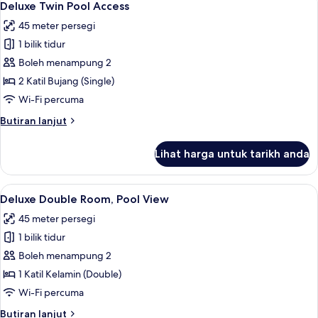
7
View
Deluxe Twin Pool Access
semua
45 meter persegi
foto
1 bilik tidur
untuk
Deluxe
Boleh menampung 2
Twin
2 Katil Bujang (Single)
Pool
Wi-Fi percuma
Access
Butiran
Butiran lanjut
selanjutnya
untuk
Lihat harga untuk tarikh anda
Deluxe
Twin
Pool
Lihat
Deluxe Double Room, Pool View | Bar min
9
Access
Deluxe Double Room, Pool View
semua
45 meter persegi
foto
1 bilik tidur
untuk
Deluxe
Boleh menampung 2
Double
1 Katil Kelamin (Double)
Room,
Wi-Fi percuma
Pool
Butiran
Butiran lanjut