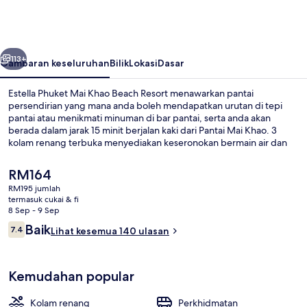
Mai
Khao
Beach
belumnya
Seterusnya
Resort
113+
Gambaran keseluruhan
Bilik
Lokasi
Dasar
Estella Phuket Mai Khao Beach Resort menawarkan pantai
persendirian yang mana anda boleh mendapatkan urutan di tepi
pantai atau menikmati minuman di bar pantai, serta anda akan
berada dalam jarak 15 minit berjalan kaki dari Pantai Mai Khao. 3
kolam renang terbuka menyediakan keseronokan bermain air dan
tetamu juga boleh menikmati pusat kecergasan. Menawarkan
pemandangan lautan, Seaven Sea Restaurant menyajikan sarapan,
Harga
RM164
makan tengah hari dan makan malam. Bar tepi kolam, kolam kanak-
semasa
RM195 jumlah
kanak, dan bar/deli snek sorotan lain di hotel mewah ini.
ialah
termasuk cukai & fi
Bar pantai
RM164
8 Sep - 9 Sep
Ulasan
Baik
7.4
Lihat kesemua 140 ulasan
7.4 daripada 10
Kemudahan popular
Kolam renang
Perkhidmatan