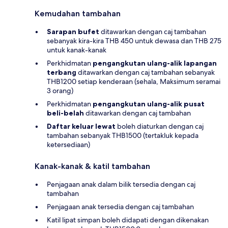
Kemudahan tambahan
Sarapan bufet
ditawarkan dengan caj tambahan
sebanyak kira-kira THB 450 untuk dewasa dan THB 275
untuk kanak-kanak
Perkhidmatan
pengangkutan ulang-alik lapangan
terbang
ditawarkan dengan caj tambahan sebanyak
THB1200 setiap kenderaan (sehala, Maksimum seramai
3 orang)
Perkhidmatan
pengangkutan ulang-alik pusat
beli-belah
ditawarkan dengan caj tambahan
Daftar keluar lewat
boleh diaturkan dengan caj
tambahan sebanyak THB1500 (tertakluk kepada
ketersediaan)
Kanak-kanak & katil tambahan
Penjagaan anak dalam bilik tersedia dengan caj
tambahan
Penjagaan anak tersedia dengan caj tambahan
Katil lipat simpan boleh didapati dengan dikenakan