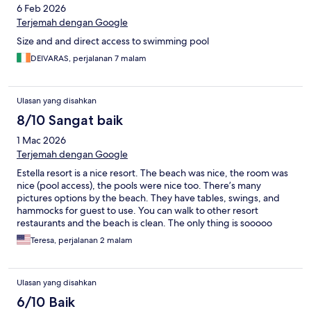
6 Feb 2026
Terjemah dengan Google
Size and and direct access to swimming pool
DEIVARAS, perjalanan 7 malam
Ulasan yang disahkan
8/10 Sangat baik
1 Mac 2026
Terjemah dengan Google
Estella resort is a nice resort. The beach was nice, the room was
nice (pool access), the pools were nice too. There’s many
pictures options by the beach. They have tables, swings, and
hammocks for guest to use. You can walk to other resort
restaurants and the beach is clean. The only thing is sooooo
many mosquitoes. Be prepared to get bit even with mosquitoes
Teresa, perjalanan 2 malam
repellent.
Ulasan yang disahkan
6/10 Baik