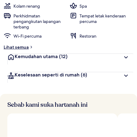
i
Kolam renang
Spa
p
Perkhidmatan
Tempat letak kenderaan
a
pengangkutan lapangan
percuma
l
terbang
i
Wi-Fi percuma
Restoran
n
g
Lihat semua
t
Kemudahan utama
(12)
i
n
g
Keselesaan seperti di rumah
(6)
g
i
o
l
Sebab kami suka hartanah ini
e
h
p
e
n
g