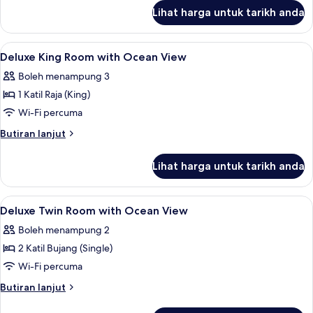
Ocean
untuk
Lihat harga untuk tarikh anda
Deluxe
View
Room,
(Deluxe
2
Lihat
Peti besi dalam bilik, meja, ruang kerj
Plus)
5
Katil
Deluxe King Room with Ocean View
semua
Bujang
Boleh menampung 3
(Single),
foto
Ocean
1 Katil Raja (King)
untuk
View
Deluxe
Wi-Fi percuma
(Deluxe
King
Plus)
Butiran
Butiran lanjut
Room
selanjutnya
untuk
with
Lihat harga untuk tarikh anda
Deluxe
Ocean
King
View
Room
Lihat
Peti besi dalam bilik, meja, ruang kerj
6
with
Deluxe Twin Room with Ocean View
semua
Ocean
Boleh menampung 2
View
foto
2 Katil Bujang (Single)
untuk
Deluxe
Wi-Fi percuma
Twin
Butiran
Butiran lanjut
Room
selanjutnya
untuk