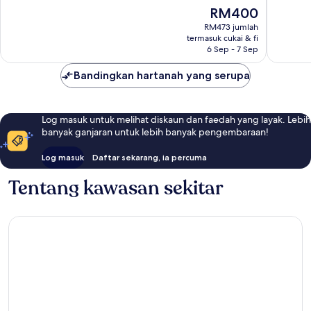
Luar
ulasan
Harga
RM400
Biasa,
ialah
RM473 jumlah
1,004
RM400
termasuk cukai & fi
ulasan
6 Sep - 7 Sep
Bandingkan hartanah yang serupa
Log masuk untuk melihat diskaun dan faedah yang layak. Lebih
banyak ganjaran untuk lebih banyak pengembaraan!
Log masuk
Daftar sekarang, ia percuma
Tentang kawasan sekitar