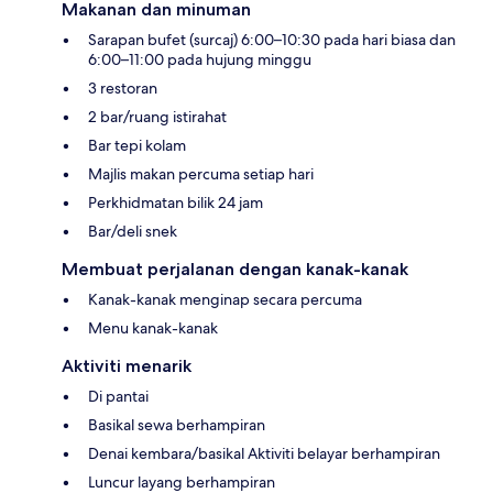
Makanan dan minuman
Sarapan bufet (surcaj) 6:00–10:30 pada hari biasa dan
6:00–11:00 pada hujung minggu
3 restoran
2 bar/ruang istirahat
Bar tepi kolam
Majlis makan percuma setiap hari
Perkhidmatan bilik 24 jam
Bar/deli snek
Membuat perjalanan dengan kanak-kanak
Kanak-kanak menginap secara percuma
Menu kanak-kanak
Aktiviti menarik
Di pantai
Basikal sewa berhampiran
Denai kembara/basikal Aktiviti belayar berhampiran
Luncur layang berhampiran