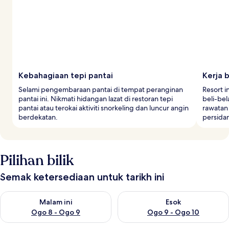
e
m
b
a
r
a
Kebahagiaan tepi pantai
Kerja 
Selami pengembaraan pantai di tempat peranginan
Resort i
pantai ini. Nikmati hidangan lazat di restoran tepi
beli-bel
pantai atau terokai aktiviti snorkeling dan luncur angin
rawatan
berdekatan.
persida
Pilihan bilik
Semak ketersediaan untuk tarikh ini
Semak ketersediaan untuk malam ini Ogo 8 - Ogo 9
Semak ketersediaan untuk es
Malam ini
Esok
Ogo 8 - Ogo 9
Ogo 9 - Ogo 10