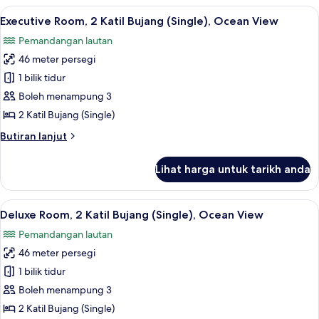
1
Lihat
Peti besi dalam bilik, meja, ruang kerj
8
Katil
Executive Room, 2 Katil Bujang (Single), Ocean View
semua
Raja
Pemandangan lautan
(King),
foto
Ocean
46 meter persegi
untuk
View
Executive
1 bilik tidur
Room,
Boleh menampung 3
2
2 Katil Bujang (Single)
Katil
Butiran
Butiran lanjut
Bujang
selanjutnya
(Single),
untuk
Lihat harga untuk tarikh anda
Executive
Ocean
Room,
View
2
Lihat
Peti besi dalam bilik, meja, ruang kerj
7
Katil
Deluxe Room, 2 Katil Bujang (Single), Ocean View
semua
Bujang
Pemandangan lautan
(Single),
foto
Ocean
46 meter persegi
untuk
View
Deluxe
1 bilik tidur
Room,
Boleh menampung 3
2
2 Katil Bujang (Single)