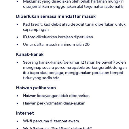
Maklumat yang disediakan oleh pihak hartanah mungkin
diterjemahkan menggunakan alat terjemahan automatik
Diperlukan semasa mendaftar masuk
Kad kredit, kad debit atau deposit tunai diperlukan untuk
caj sampingan
ID foto dikeluarkan kerajaan diperlukan
Umur daftar masuk minimum ialah 20
Kanak-kanak
Seorang kanak-kanak (berumur 12 tahun ke bawah) boleh
menginap secara percuma apabila berkongsi bilik dengan
ibu bapa atau penjaga, menggunakan peralatan tempat
tidur yang sedia ada
Haiwan peliharaan
Haiwan kesayangan tidak dibenarkan
Haiwan perkhidmatan dialu-alukan
Internet
Wi-fi percuma di tempat awam
Wi-fi (kelajuan: 25+ Mbps) dalam bilik*