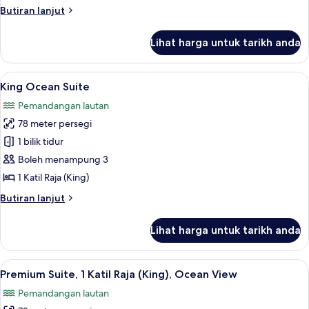
Katil
Butiran
Butiran lanjut
Bujang
selanjutnya
(Single),
untuk
Lihat harga untuk tarikh anda
Deluxe
Ocean
Room,
View
2
Lihat
King Ocean Suite | Peti besi dalam bil
9
Katil
King Ocean Suite
semua
Bujang
Pemandangan lautan
(Single),
foto
Ocean
78 meter persegi
untuk
View
King
1 bilik tidur
Ocean
Boleh menampung 3
Suite
1 Katil Raja (King)
Butiran
Butiran lanjut
selanjutnya
untuk
Lihat harga untuk tarikh anda
King
Ocean
Suite
Lihat
Premium Suite, 1 Katil Raja (King), Oce
9
Premium Suite, 1 Katil Raja (King), Ocean View
semua
Pemandangan lautan
foto