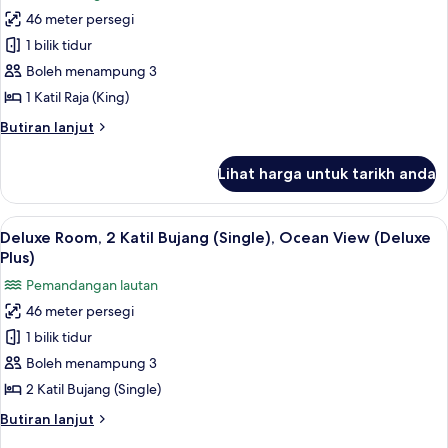
foto
Ocean
46 meter persegi
untuk
View
Executive
1 bilik tidur
(Deluxe
Room,
Plus)
Boleh menampung 3
1
1 Katil Raja (King)
Katil
Butiran
Butiran lanjut
Raja
selanjutnya
(King),
untuk
Lihat harga untuk tarikh anda
Executive
Oceanfront
Room,
1
Lihat
Peti besi dalam bilik, meja, ruang kerj
8
Katil
Deluxe Room, 2 Katil Bujang (Single), Ocean View (Deluxe
semua
Raja
Plus)
(King),
foto
Pemandangan lautan
Oceanfront
untuk
46 meter persegi
Deluxe
1 bilik tidur
Room,
2
Boleh menampung 3
Katil
2 Katil Bujang (Single)
Bujang
Butiran
Butiran lanjut
(Single),
selanjutnya