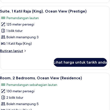
Room,
(Premium)
1
Lihat
Suite, 1 Katil Raja (King), Ocean View (
10
Katil
Suite, 1 Katil Raja (King), Ocean View (Prestige)
semua
Raja
Pemandangan lautan
(King),
foto
Oceanfront
125 meter persegi
untuk
(Premium)
Suite,
1 bilik tidur
1
Boleh menampung 3
Katil
1 Katil Raja (King)
Raja
Butiran
Butiran lanjut
(King),
selanjutnya
Ocean
untuk
Lihat harga untuk tarikh anda
Suite,
View
1
(Prestige)
Katil
Lihat
Room, 2 Bedrooms, Ocean View (Residen
9
Raja
Room, 2 Bedrooms, Ocean View (Residence)
semua
(King),
Pemandangan sebahagian lautan
Ocean
foto
View
130 meter persegi
untuk
(Prestige)
Room,
2 bilik tidur
2
Boleh menampung 5
Bedrooms,