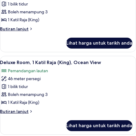
Executive
1 bilik tidur
Room,
Boleh menampung 3
1
1 Katil Raja (King)
Katil
Butiran
Butiran lanjut
Raja
selanjutnya
(King)
untuk
Lihat harga untuk tarikh anda
Executive
Room,
1
Lihat
Peti besi dalam bilik, meja, ruang kerj
6
Katil
Deluxe Room, 1 Katil Raja (King), Ocean View
semua
Raja
Pemandangan lautan
(King)
foto
46 meter persegi
untuk
Deluxe
1 bilik tidur
Room,
Boleh menampung 3
1
1 Katil Raja (King)
Katil
Butiran
Butiran lanjut
Raja
selanjutnya
(King),
untuk
Lihat harga untuk tarikh anda
Deluxe
Ocean
Room,
View