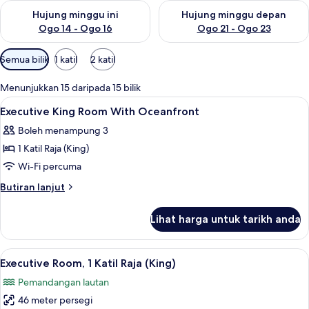
Semak ketersediaan untuk hujung minggu ini Ogo 14 - Ogo 16
Semak ketersediaan untuk hu
Hujung minggu ini
Hujung minggu depan
Ogo 14 - Ogo 16
Ogo 21 - Ogo 23
Penapis
Semua bilik
1 katil
2 katil
yang
tersedia
Menunjukkan 15 daripada 15 bilik
untuk
Lihat
Peti besi dalam bilik, meja, ruang kerj
6
Executive King Room With Oceanfront
bilik
semua
Boleh menampung 3
foto
1 Katil Raja (King)
untuk
Executive
Wi-Fi percuma
King
Butiran
Butiran lanjut
Room
selanjutnya
untuk
With
Lihat harga untuk tarikh anda
Executive
Oceanfront
King
Room
Lihat
Executive Room, 1 Katil Raja (King) | P
8
With
Executive Room, 1 Katil Raja (King)
semua
Oceanfront
Pemandangan lautan
foto
46 meter persegi
untuk