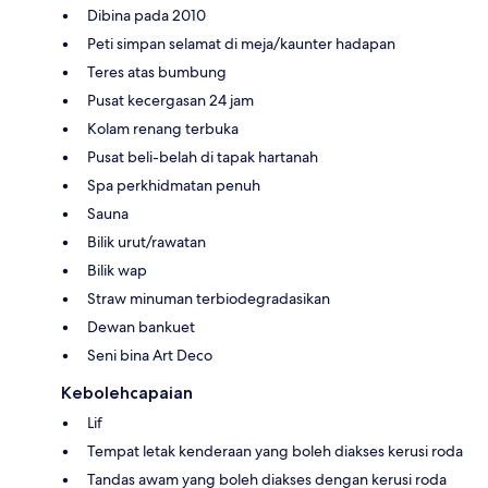
Dibina pada 2010
Peti simpan selamat di meja/kaunter hadapan
Teres atas bumbung
Pusat kecergasan 24 jam
Kolam renang terbuka
Pusat beli-belah di tapak hartanah
Spa perkhidmatan penuh
Sauna
Bilik urut/rawatan
Bilik wap
Straw minuman terbiodegradasikan
Dewan bankuet
Seni bina Art Deco
Kebolehcapaian
Lif
Tempat letak kenderaan yang boleh diakses kerusi roda
Tandas awam yang boleh diakses dengan kerusi roda