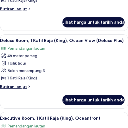
1 Katil Raja (King)
Ocean
Butiran
Butiran lanjut
View
selanjutnya
(Residence)
untuk
Lihat harga untuk tarikh anda
Room,
2
Bedrooms,
Lihat
Peti besi dalam bilik, meja, ruang kerj
6
Ocean
Deluxe Room, 1 Katil Raja (King), Ocean View (Deluxe Plus)
semua
View
Pemandangan lautan
(Residence)
foto
46 meter persegi
untuk
Deluxe
1 bilik tidur
Room,
Boleh menampung 3
1
1 Katil Raja (King)
Katil
Butiran
Butiran lanjut
Raja
selanjutnya
(King),
untuk
Lihat harga untuk tarikh anda
Deluxe
Ocean
Room,
View
1
Lihat
Executive Room, 1 Katil Raja (King), Oc
(Deluxe
8
Katil
Executive Room, 1 Katil Raja (King), Oceanfront
semua
Plus)
Raja
Pemandangan lautan
(King),