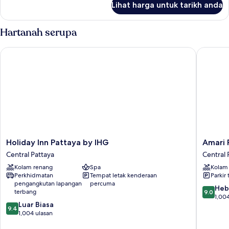
with
Lihat harga untuk tarikh anda
Deluxe
Ocean
Twin
View
Room
Hartanah serupa
with
Ocean
Holiday Inn Pattaya by IHG
Amari Pa
View
Holiday
Amari
Holiday Inn Pattaya by IHG
Amari 
Inn
Pattaya
Central Pattaya
Central 
Pattaya
Central
Kolam renang
Spa
Kolam
by
Pattaya
Perkhidmatan
Tempat letak kenderaan
Parkir 
IHG
pengangkutan lapangan
percuma
Central
9.0
Heb
terbang
9.0
Pattaya
daripad
1,004
9.4
Luar Biasa
10,
9.4
daripada
1,004 ulasan
Hebat,
10,
1,004