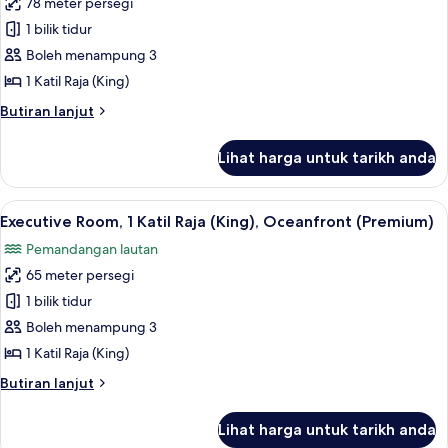
78 meter persegi
untuk
Premium
1 bilik tidur
Suite,
Boleh menampung 3
1
1 Katil Raja (King)
Katil
Butiran
Butiran lanjut
Raja
selanjutnya
(King),
untuk
Lihat harga untuk tarikh anda
Premium
Ocean
Suite,
View
1
Lihat
Executive Room, 1 Katil Raja (King), O
9
Katil
Executive Room, 1 Katil Raja (King), Oceanfront (Premium)
semua
Raja
Pemandangan lautan
(King),
foto
Ocean
65 meter persegi
untuk
View
Executive
1 bilik tidur
Room,
Boleh menampung 3
1
1 Katil Raja (King)
Katil
Butiran
Butiran lanjut
Raja
selanjutnya
(King),
untuk
Lihat harga untuk tarikh anda
Executive
Oceanfront