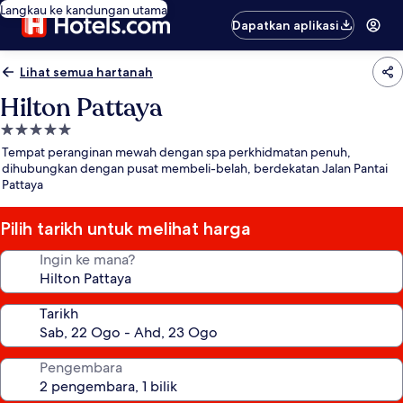
Langkau ke kandungan utama
Dapatkan aplikasi
Lihat semua hartanah
Hilton Pattaya
Hartanah
5.0
Tempat peranginan mewah dengan spa perkhidmatan penuh,
bintang
dihubungkan dengan pusat membeli-belah, berdekatan Jalan Pantai
Pattaya
Pilih tarikh untuk melihat harga
Ingin ke mana?
Tarikh
Pengembara