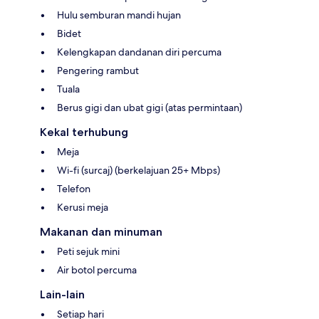
Hulu semburan mandi hujan
Bidet
Kelengkapan dandanan diri percuma
Pengering rambut
Tuala
Berus gigi dan ubat gigi (atas permintaan)
Kekal terhubung
Meja
Wi-fi (surcaj) (berkelajuan 25+ Mbps)
Telefon
Kerusi meja
Makanan dan minuman
Peti sejuk mini
Air botol percuma
Lain-lain
Setiap hari