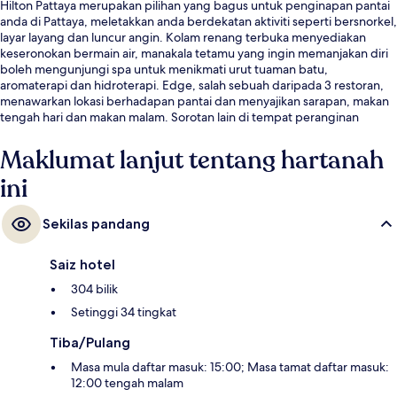
Hilton Pattaya merupakan pilihan yang bagus untuk penginapan pantai
anda di Pattaya, meletakkan anda berdekatan aktiviti seperti bersnorkel,
layar layang dan luncur angin. Kolam renang terbuka menyediakan
keseronokan bermain air, manakala tetamu yang ingin memanjakan diri
boleh mengunjungi spa untuk menikmati urut tuaman batu,
aromaterapi dan hidroterapi. Edge, salah sebuah daripada 3 restoran,
menawarkan lokasi berhadapan pantai dan menyajikan sarapan, makan
tengah hari dan makan malam. Sorotan lain di tempat peranginan
mewah ini termasuk 2 bar/ruang istirahat, teres atas bumbung, dan bar
tepi kolam. Kakitangan yang suka membantu dan keadaan keseluruhan
Maklumat lanjut tentang hartanah
hartanah mendapat pujian daripada pengembara lain.
ini
Sekilas pandang
Saiz hotel
304 bilik
Setinggi 34 tingkat
Tiba/Pulang
Masa mula daftar masuk: 15:00; Masa tamat daftar masuk:
12:00 tengah malam