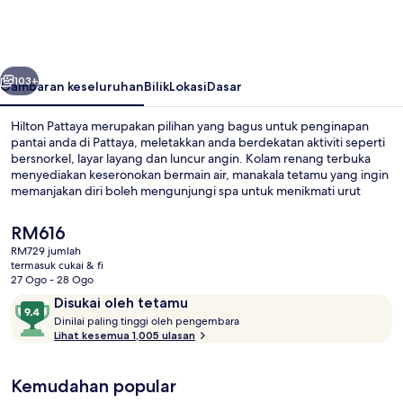
belumnya
Seterusnya
103+
Gambaran keseluruhan
Bilik
Lokasi
Dasar
Hilton Pattaya merupakan pilihan yang bagus untuk penginapan
pantai anda di Pattaya, meletakkan anda berdekatan aktiviti seperti
bersnorkel, layar layang dan luncur angin. Kolam renang terbuka
menyediakan keseronokan bermain air, manakala tetamu yang ingin
memanjakan diri boleh mengunjungi spa untuk menikmati urut
tuaman batu, aromaterapi dan hidroterapi. Edge, salah sebuah
daripada 3 restoran, menawarkan lokasi berhadapan pantai dan
Harga
RM616
menyajikan sarapan, makan tengah hari dan makan malam. Sorotan
semasa
RM729 jumlah
lain di tempat peranginan mewah ini termasuk 2 bar/ruang istirahat,
ialah
termasuk cukai & fi
teres atas bumbung, dan bar tepi kolam. Kakitangan yang suka
Kolam renang terbuka
RM616
27 Ogo - 28 Ogo
membantu dan keadaan keseluruhan hartanah mendapat pujian
Ulasan
9.4
Disukai oleh tetamu
daripada pengembara lain.
D
daripada
Dinilai paling tinggi oleh pengembara
i
Lihat kesemua 1,005 ulasan
10,
n
Disukai
i
oleh
Kemudahan popular
l
tetamu
a