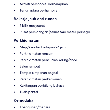
Aktiviti bersnorkel berhampiran
Terjun udara berhampiran
Bekerja jauh dari rumah
7 bilik mesyuarat
Pusat persidangan (seluas 640 meter persegi)
Perkhidmatan
Meja/kaunter hadapan 24 jam
Perkhidmatan rencam
Perkhidmatan pencucian kering/dobi
Salun rambut
Tempat simpanan bagasi
Perkhidmatan perkahwinan
Kakitangan berbilang bahasa
Tuala pantai
Kemudahan
1 bangunan/menara