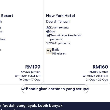
New
 Resort
New York Hotel
York
h
Daerah Tengah
Hotel
g
Kolam renang
Daerah
ma
Spa
Tengah
Tempat letak kenderaan
ara
percuma
Wi-Fi percuma
7.2
Baik
n
7.2
daripada
519 ulasan
10,
Baik,
Harga
Harga
RM199
RM160
519
ialah
ialah
ulasan
RM225 jumlah
RM189 jumlah
RM199
RM160
termasuk cukai & fi
termasuk cukai & fi
16 Ogo - 17 Ogo
21 Ogo - 22 Ogo
Bandingkan hartanah yang serupa
n faedah yang layak. Lebih banyak