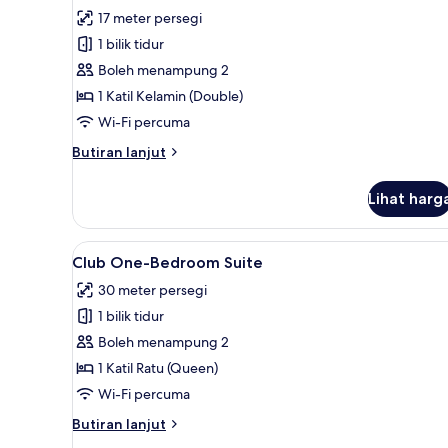
untuk
ulasan)
17 meter persegi
Superior
1 bilik tidur
Double
Boleh menampung 2
Room
1 Katil Kelamin (Double)
Wi-Fi percuma
Butiran
Butiran lanjut
selanjutnya
untuk
Lihat harg
Superior
Double
Room
Lihat
Club One-Bedroom Suite | Peti 
9
Club One-Bedroom Suite
semua
30 meter persegi
foto
1 bilik tidur
untuk
Club
Boleh menampung 2
One-
1 Katil Ratu (Queen)
Bedroom
Wi-Fi percuma
Suite
Butiran
Butiran lanjut
selanjutnya