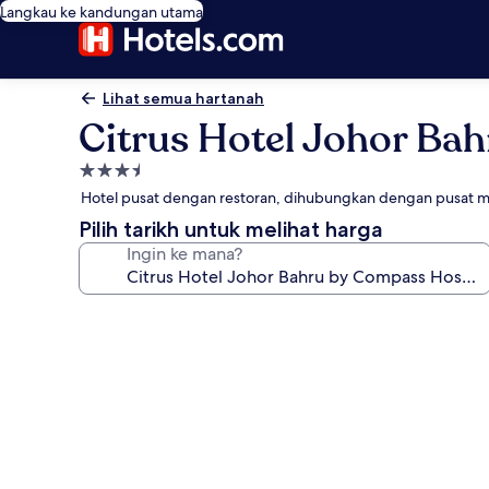
Langkau ke kandungan utama
Lihat semua hartanah
Citrus Hotel Johor Ba
Hartanah
3.5
Hotel pusat dengan restoran, dihubungkan dengan pusat m
bintang
Pilih tarikh untuk melihat harga
Ingin ke mana?
Galeri
foto
untuk
Citrus
Hotel
Johor