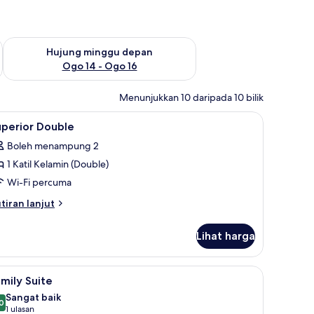
ggu ini Ogo 7 - Ogo 9
Semak ketersediaan untuk hujung minggu depan Ogo 14 - Og
Hujung minggu depan
Ogo 14 - Ogo 16
Menunjukkan 10 daripada 10 bilik
a komputer riba
ihat
Peti besi dalam bilik, meja, ruang kerja kompu
15
uperior Double
emua
Boleh menampung 2
oto
1 Katil Kelamin (Double)
ntuk
uperior
Wi-Fi percuma
ouble
tiran
tiran lanjut
lanjutnya
tuk
Lihat harga
perior
uble
ik, meja, ruang kerja komputer riba
ihat
Family Suite | Peti besi dalam bilik, meja, rua
6
mily Suite
emua
Sangat baik
oto
0
8.0 daripada 10
(1
1 ulasan