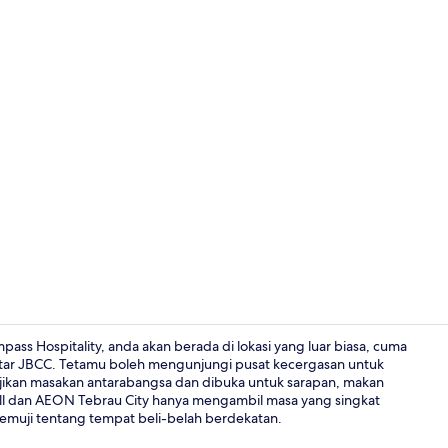
Superior Dou
ass Hospitality, anda akan berada di lokasi yang luar biasa, cuma
Komtar JBCC. Tetamu boleh mengunjungi pusat kecergasan untuk
ajikan masakan antarabangsa dan dibuka untuk sarapan, makan
Bufet
all dan AEON Tebrau City hanya mengambil masa yang singkat
emuji tentang tempat beli-belah berdekatan.