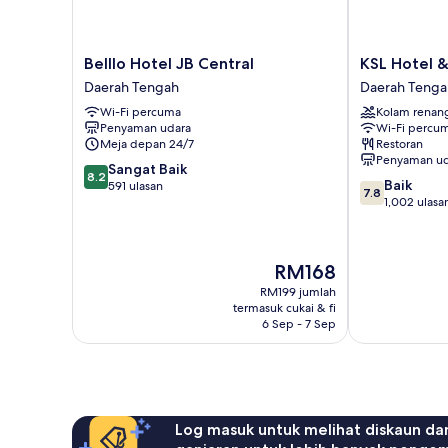
Belllo
KSL
Belllo Hotel JB Central
KSL Hotel &
Hotel
Hotel
Daerah Tengah
Daerah Tenga
JB
&
Wi-Fi percuma
Kolam renan
Central
Resort
Penyaman udara
Wi-Fi percu
Daerah
Daerah
Meja depan 24/7
Restoran
Tengah
Tengah
Penyaman ud
8.2
Sangat Baik
8.2
7.8
Baik
daripada
591 ulasan
7.8
daripada
1,002 ulasa
10,
10,
Sangat
Baik,
Baik,
1,002
591
Harga
RM168
ulasan
ulasan
ialah
RM199 jumlah
RM168
termasuk cukai & fi
6 Sep - 7 Sep
Log masuk untuk melihat diskaun da