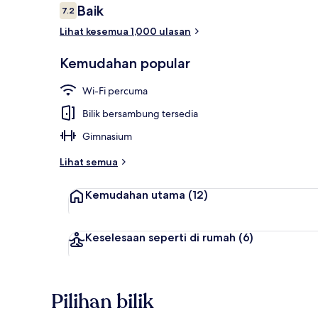
Ulasan
Baik
7.2
7.2 daripada 10
Lihat kesemua 1,000 ulasan
Meja sambut
Kemudahan popular
Wi-Fi percuma
Bilik bersambung tersedia
Gimnasium
Lihat semua
Kemudahan utama
(12)
Keselesaan seperti di rumah
(6)
Pilihan bilik