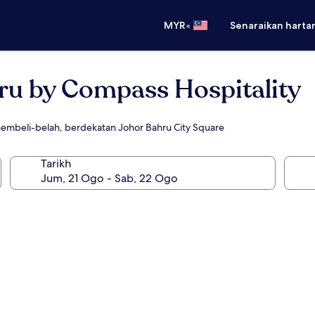
•
MYR
Senaraikan harta
hru by Compass Hospitality
embeli-belah, berdekatan Johor Bahru City Square
Tarikh