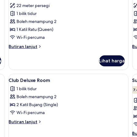
untuk
u
ulasan)
22 meter persegi
Club
F
1 bilik tidur
Deluxe
S
Boleh menampung 2
Room
1 Katil Ratu (Queen)
Wi-Fi percuma
Butiran
Bu
Butiran lanjut
Bu
selanjutnya
se
untuk
un
a
Lihat harga
Club
Fa
Deluxe
Su
Room
besi dalam bilik, meja, ruang kerja komputer riba
Lihat
Club Deluxe Room | Peti besi dalam bil
L
13
Club Deluxe Room
S
semua
s
1 bilik tidur
foto
f
7.
Boleh menampung 2
untuk
u
Club
S
2 Katil Bujang (Single)
Deluxe
T
Wi-Fi percuma
Room
R
Butiran
Butiran lanjut
selanjutnya
untuk
Bu
Bu