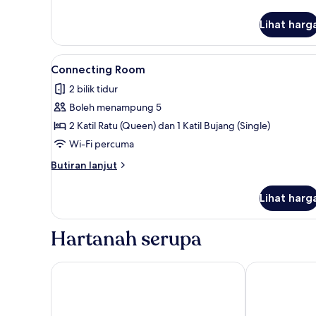
untuk
Club
Lihat harg
One-
Bedroom
Suite
Lihat
Connecting Room | Peti besi da
8
Connecting Room
semua
2 bilik tidur
foto
Boleh menampung 5
untuk
Connecting
2 Katil Ratu (Queen) dan 1 Katil Bujang (Single)
Room
Wi-Fi percuma
Butiran
Butiran lanjut
selanjutnya
untuk
Lihat harg
Connecting
Room
Hartanah serupa
Belllo Hotel JB Central
KSL Hotel & R