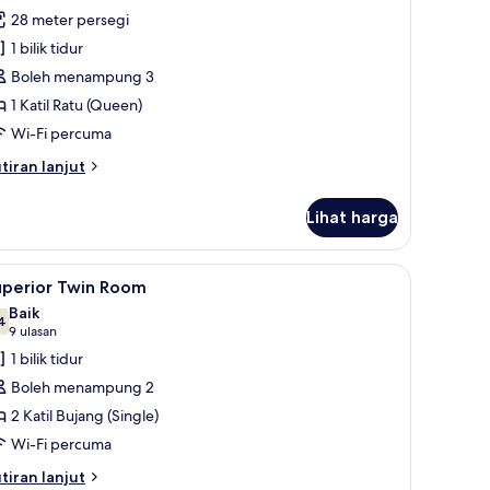
ntuk
ulasan)
28 meter persegi
amily
1 bilik tidur
uite
Boleh menampung 3
1 Katil Ratu (Queen)
Wi-Fi percuma
tiran
tiran lanjut
lanjutnya
tuk
Lihat harga
mily
ite
ik, meja, ruang kerja komputer riba
ihat
Peti besi dalam bilik, meja, ruang kerja kompu
10
uperior Twin Room
emua
Baik
oto
4
7.4 daripada 10
(9
9 ulasan
ntuk
ulasan)
1 bilik tidur
uperior
Boleh menampung 2
win
2 Katil Bujang (Single)
oom
Wi-Fi percuma
tiran
tiran lanjut