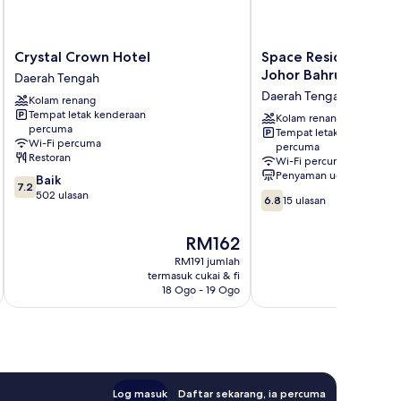
Crystal
Space
Crystal Crown Hotel
Space Residency Pre
Crown
Residency
Johor Bahru
Daerah Tengah
Hotel
Premier
Daerah Tengah
Kolam renang
Daerah
Suites
Tempat letak kenderaan
Tengah
Johor
Kolam renang
percuma
Tempat letak kenderaan
Bahru
Wi-Fi percuma
percuma
Daerah
Restoran
Wi-Fi percuma
Tengah
Penyaman udara
7.2
Baik
7.2
daripada
502 ulasan
6.8
6.8
15 ulasan
10,
daripada
Baik,
10,
Harga
RM162
502
15
ialah
ulasan
ulasan
RM191 jumlah
RM162
termasuk cukai & fi
t
18 Ogo - 19 Ogo
Log masuk
Daftar sekarang, ia percuma