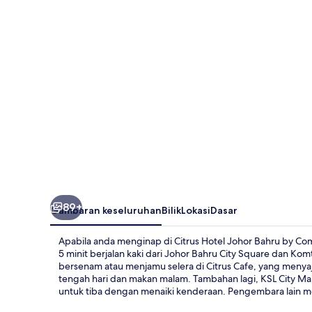
Bahru
by
Compass
Hospitality
89+
Gambaran keseluruhan
Bilik
Lokasi
Dasar
Apabila anda menginap di Citrus Hotel Johor Bahru by Comp
5 minit berjalan kaki dari Johor Bahru City Square dan 
bersenam atau menjamu selera di Citrus Cafe, yang meny
tengah hari dan makan malam. Tambahan lagi, KSL City M
untuk tiba dengan menaiki kenderaan. Pengembara lain m