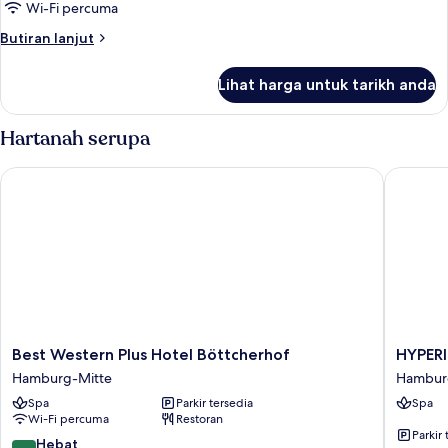
Apartment
Wi-Fi percuma
Butiran
Butiran lanjut
selanjutnya
untuk
Lihat harga untuk tarikh anda
Apartment
Hartanah serupa
Best Western Plus Hotel Böttcherhof
HYPERIO
Best
HYPERI
Best Western Plus Hotel Böttcherhof
HYPER
Western
Hotel
Hamburg-Mitte
Hambur
Plus
Hambur
Spa
Parkir tersedia
Spa
Hotel
Hambur
Wi-Fi percuma
Restoran
Böttcherhof
Mitte
Parkir 
Hamburg-
9.0
Hebat