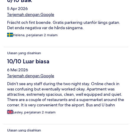
6/10 Baik
5 Apr 2026
Terjemah dengan Google
Fräscht och fint boende. Gratis parkering utanför längs gatan.
Det enda negativa var de hårda sängarna.
Helena, perjalanan 2 malam
Ulasan yang disahkan
10/10 Luar biasa
6 Mei 2026
Terjemah dengan Google
Didn’t see any staff during the two night stay. Online check in
was confusing but eventually worked okay. Apartment was
attractive, extremely spacious, clean, well equipped and quiet.
There are a couple of restaurants and a supermarket around the
corner. It is very convenient for the airport. Bus and U bahn
close by.
Lesley, perjalanan 2 malam
Ulasan yang disahkan