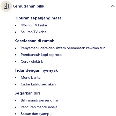
Kemudahan bilik
Hiburan sepanjang masa
40-inci TV Pintar
Saluran TV kabel
Keselesaan di rumah
Penyaman udara dan sistem pemanasan kawalan suhu
Pembancuh kopi espreso
Cerek elektrik
Tidur dengan nyenyak
Menu bantal
Cadar katil disediakan
Segarkan diri
Bilik mandi persendirian
Pancuran mandi sahaja
Sabun dan syampu