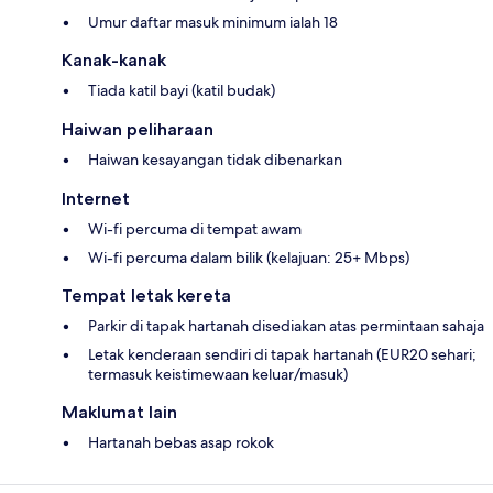
Umur daftar masuk minimum ialah 18
Kanak-kanak
Tiada katil bayi (katil budak)
Haiwan peliharaan
Haiwan kesayangan tidak dibenarkan
Internet
Wi-fi percuma di tempat awam
Wi-fi percuma dalam bilik (kelajuan: 25+ Mbps)
Tempat letak kereta
Parkir di tapak hartanah disediakan atas permintaan sahaja
Letak kenderaan sendiri di tapak hartanah (EUR20 sehari;
termasuk keistimewaan keluar/masuk)
Maklumat lain
Hartanah bebas asap rokok