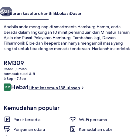
belumnya
Seterusnya
28+
Gambaran keseluruhan
Bilik
Lokasi
Dasar
Apabila anda menginap di smartments Hamburg Hamm, anda
berada dalam lingkungan 10 minit pemanduan dari Miniatur Taman
Ajaib dan Pusat Pelayaran Hamburg. Tambahan lagi, Dewan
Filharmonik Elbe dan Reeperbahn hanya mengambil masa yang
singkat untuk tiba dengan menaiki kenderaan. Hartanah ini terletak
berdekatan dengan pengangkutan awam: jarak Hammer Kirche U-
Bahn ialah 6 minit dan Burgstrasse U-Bahn ialah 8 minit.
Harga
RM309
semasa
RM331 jumlah
ialah
termasuk cukai & fi
Lobi
RM309
6 Sep - 7 Sep
Ulasan
Hebat
9.2
Lihat kesemua 138 ulasan
9.2 daripada 10
Kemudahan popular
Parkir tersedia
Wi-Fi percuma
Penyaman udara
Kemudahan dobi