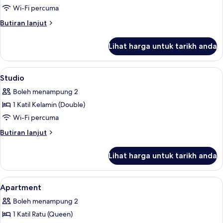
Studio
Wi-Fi percuma
XL
Butiran
Butiran lanjut
selanjutnya
untuk
Lihat harga untuk tarikh anda
Studio
XL
Lihat
Meja, Wi-fi percuma, cadar katil
5
Studio
semua
Boleh menampung 2
foto
1 Katil Kelamin (Double)
untuk
Studio
Wi-Fi percuma
Butiran
Butiran lanjut
selanjutnya
untuk
Lihat harga untuk tarikh anda
Studio
Lihat
Meja, Wi-fi percuma, cadar katil
8
Apartment
semua
Boleh menampung 2
foto
1 Katil Ratu (Queen)
untuk