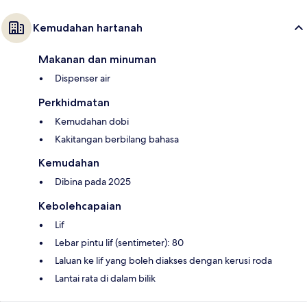
Kemudahan hartanah
Makanan dan minuman
Dispenser air
Perkhidmatan
Kemudahan dobi
Kakitangan berbilang bahasa
Kemudahan
Dibina pada 2025
Kebolehcapaian
Lif
Lebar pintu lif (sentimeter): 80
Laluan ke lif yang boleh diakses dengan kerusi roda
Lantai rata di dalam bilik