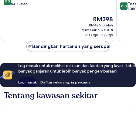
9.0
8.8
Mitte
Ter
daripada
541 ulasan
8.8
daripad
1,050
10,
10,
Hebat,
Harga
RM398
Terbaik,
541
ialah
1,050
RM426 jumlah
ulasan
RM398
termasuk cukai & fi
ulasan
30 Ogo - 31 Ogo
Bandingkan hartanah yang serupa
Log masuk untuk melihat diskaun dan faedah yang layak. Lebih
banyak ganjaran untuk lebih banyak pengembaraan!
Log masuk
Daftar sekarang, ia percuma
Tentang kawasan sekitar