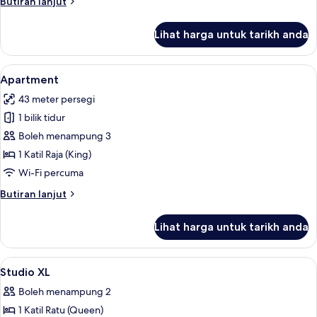
Butiran
Butiran lanjut
selanjutnya
untuk
Lihat harga untuk tarikh anda
Studio
XL
Lihat
Apartment | Meja, Wi-fi percuma, cada
8
Apartment
semua
43 meter persegi
foto
1 bilik tidur
untuk
Apartment
Boleh menampung 3
1 Katil Raja (King)
Wi-Fi percuma
Butiran
Butiran lanjut
selanjutnya
untuk
Lihat harga untuk tarikh anda
Apartment
Lihat
Meja, Wi-fi percuma, cadar katil
7
Studio XL
semua
Boleh menampung 2
foto
1 Katil Ratu (Queen)
untuk