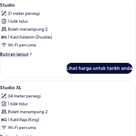
Lihat
Studio | Meja, Wi-fi percuma, cadar kat
5
Studio
semua
21 meter persegi
foto
1 bilik tidur
untuk
Studio
Boleh menampung 2
1 Katil Kelamin (Double)
Wi-Fi percuma
Butiran
Butiran lanjut
selanjutnya
untuk
Lihat harga untuk tarikh anda
Studio
Lihat
Studio XL | Meja, Wi-fi percuma, cadar 
7
Studio XL
semua
34 meter persegi
foto
1 bilik tidur
untuk
Studio
Boleh menampung 2
XL
1 Katil Raja (King)
Wi-Fi percuma