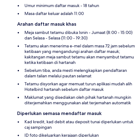
Umur minimum daftar masuk - 18 tahun
Masa daftar keluar adalah 11:00
Arahan daftar masuk khas
Meja sambut tetamu dibuka Isnin - Jumaat (8:00 - 15:00)
dan Selasa - Selasa (11:00 - 19:30)
Tetamu akan menerima e-mel dalam masa 72 jam sebelum
ketibaan yang mengandungi arahan daftar masuk;
kakitangan meja sambut tetamu akan menyambut tetamu
ketika ketibaan di hartanah
Sebelum tiba, anda mesti melengkapkan pendaftaran
dalam talian melalui pautan selamat
Tetamu disyorkan agar memuat turun aplikasi mudah alih
Hotelbird hartanah sebelum daftar masuk
Maklumat yang disediakan oleh pihak hartanah mungkin
diterjemahkan menggunakan alat terjemahan automatik
Diperlukan semasa mendaftar masuk
Kad kredit, kad debit atau deposit tunai diperlukan untuk
caj sampingan
ID foto dikeluarkan kerajaan diperlukan