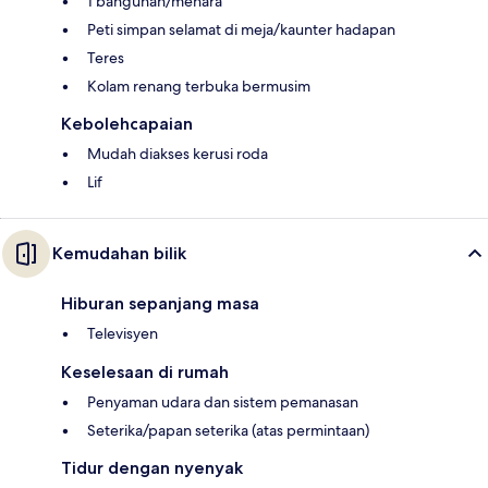
1 bangunan/menara
Peti simpan selamat di meja/kaunter hadapan
Teres
Kolam renang terbuka bermusim
Kebolehcapaian
Mudah diakses kerusi roda
Lif
Kemudahan bilik
Hiburan sepanjang masa
Televisyen
Keselesaan di rumah
Penyaman udara dan sistem pemanasan
Seterika/papan seterika (atas permintaan)
Tidur dengan nyenyak