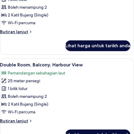
untuk
Double
Boleh menampung 2
Room,
2 Katil Bujang (Single)
Balcony
Wi-Fi percuma
Butiran
Butiran lanjut
selanjutnya
untuk
Lihat harga untuk tarikh anda
Double
Room,
Balcony
Lihat
Double Room, Balcony, Harbour View 
8
Double Room, Balcony, Harbour View
semua
Pemandangan sebahagian laut
foto
25 meter persegi
untuk
Double
1 bilik tidur
Room,
Boleh menampung 2
Balcony,
2 Katil Bujang (Single)
Harbour
Wi-Fi percuma
View
Butiran
Butiran lanjut
selanjutnya
untuk