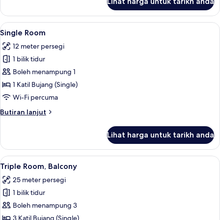
Lihat harga untuk tarikh anda
Double
Room,
Balcony,
Lihat
Single Room | Peti besi dalam bilik, mej
3
Harbour
Single Room
semua
View
12 meter persegi
foto
1 bilik tidur
untuk
Single
Boleh menampung 1
Room
1 Katil Bujang (Single)
Wi-Fi percuma
Butiran
Butiran lanjut
selanjutnya
untuk
Lihat harga untuk tarikh anda
Single
Room
Lihat
Triple Room, Balcony | Peti besi dalam b
11
Triple Room, Balcony
semua
25 meter persegi
foto
1 bilik tidur
untuk
Triple
Boleh menampung 3
Room,
3 Katil Bujang (Single)