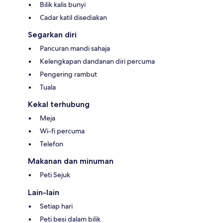
Bilik kalis bunyi
Cadar katil disediakan
Segarkan diri
Pancuran mandi sahaja
Kelengkapan dandanan diri percuma
Pengering rambut
Tuala
Kekal terhubung
Meja
Wi-fi percuma
Telefon
Makanan dan minuman
Peti Sejuk
Lain-lain
Setiap hari
Peti besi dalam bilik