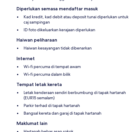
Diperlukan semasa mendaftar masuk
Kad kredit, kad debit atau deposit tunai diperlukan untuk
caj sampingan
ID foto dikeluarkan kerajaan diperlukan
Haiwan peliharaan
Haiwan kesayangan tidak dibenarkan
Internet
Wi-fi percuma di tempat awam
Wi-fi percuma dalam bilik
Tempat letak kereta
Letak kenderaan sendiri berbumbung di tapak hartanah
(EUR15 semalam)
Parkir terhad di tapak hartanah
Bangsal kereta dan garaj di tapak hartanah
Maklumat lain
Hartanah bebas asap rokok