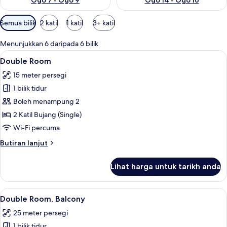
Ogo 7 - Ogo 9
Ogo 14 - Ogo 16
Penapis
Semua bilik
2 katil
1 katil
3+ katil
yang
tersedia
Menunjukkan 6 daripada 6 bilik
untuk
Lihat
Double Room | Peti besi dalam bilik, me
7
Double Room
bilik
semua
15 meter persegi
foto
1 bilik tidur
untuk
Double
Boleh menampung 2
Room
2 Katil Bujang (Single)
Wi-Fi percuma
Butiran
Butiran lanjut
selanjutnya
untuk
Lihat harga untuk tarikh anda
Double
Room
Lihat
Double Room, Balcony | Pemandangan 
8
Double Room, Balcony
semua
25 meter persegi
foto
1 bilik tidur