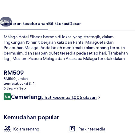
belumnya
Seterusnya
50+
Gambaran keseluruhan
Bilik
Lokasi
Dasar
Málaga Hotel Eliseos berada di lokasi yang strategik, dalam
lingkungan 15 minit berjalan kaki dari Pantai Malagueta dan
Pelabuhan Malaga. Anda boleh menikmati kolam renang terbuka
bermusim, dan sarapan bufet tersedia pada setiap hari. Tambahan
lagi, Muzium Picasso Malaga dan Alcazaba Málaga terletak dalam
jarak 15 minit dengan berjalan kaki. Pengembara lain memuji
tentang kakitangan dan nilai keseluruhan. Hartanah ini terletak
Harga
RM509
berdekatan dengan pengangkutan awam: jarak Stesen La
semasa
RM560 jumlah
Malagueta ialah 2 minit dan Stesen La Marina ialah 14 minit.
ialah
termasuk cukai & fi
Pantai berhampiran
RM509
6 Sep - 7 Sep
Ulasan
Cemerlang
8.6
Lihat kesemua 1,006 ulasan
8.6 daripada 10
Kemudahan popular
Kolam renang
Parkir tersedia