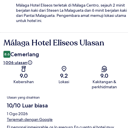
Málaga Hotel Eliseos terletak di Málaga Centro, sejauh 2 minit
berjalan kaki dari Stesen La Malagueta dan 6 minit berjalan kaki
dari Pantai Malagueta. Pengembara amat memuji lokasi utama
untuk hotel ini.
Málaga Hotel Eliseos Ulasan
Ulasan
Cemerlang
8.6
1,006 ulasan
9.0
9.2
9.0
Kebersihan
Lokasi
Kakitangan &
perkhidmatan
Ulasan
Ulasan yang disahkan
10/10 Luar biasa
1 Ogo 2026
Terjemah dengan Google
El personal inmejorable,os lo aseguro.En cuanto al hotel muy