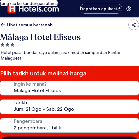
Langkau ke kandungan utama
Dapatkan aplikasi
Lihat semua hartanah
Málaga Hotel Eliseos
Hartanah
3.0
Hotel pusat bandar raya dalam jarak mudah sampai dari Pantai
bintang
Malagueta
Pilih tarikh untuk melihat harga
Ingin ke mana?
Tarikh
Pengembara