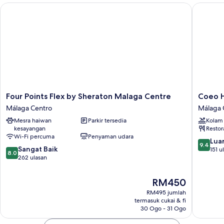
Four Points Flex by Sheraton Malaga Centre
Coeo Hos
Four
Coeo
Four Points Flex by Sheraton Malaga Centre
Coeo H
Points
Hostel
Málaga Centro
Málaga 
Flex
Hernan
Mesra haiwan
Parkir tersedia
Kolam
by
Ruiz
kesayangan
Restor
Sheraton
Málaga
Wi-Fi percuma
Penyaman udara
Malaga
Centro
9.4
Luar
9.4
8.0
Centre
Sangat Baik
daripad
151 u
8.0
daripada
Málaga
262 ulasan
10,
10,
Centro
Luar
Sangat
Biasa,
Harga
RM450
Baik,
151
ialah
RM495 jumlah
262
ulasan
RM450
termasuk cukai & fi
ulasan
30 Ogo - 31 Ogo