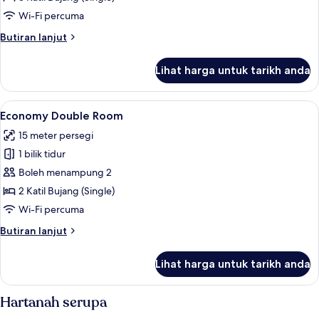
Balcony
Wi-Fi percuma
Butiran
Butiran lanjut
selanjutnya
untuk
Lihat harga untuk tarikh anda
Triple
Room,
Balcony
Lihat
Peti besi dalam bilik, meja, kalis bunyi
4
Economy Double Room
semua
15 meter persegi
foto
1 bilik tidur
untuk
Economy
Boleh menampung 2
Double
2 Katil Bujang (Single)
Room
Wi-Fi percuma
Butiran
Butiran lanjut
selanjutnya
untuk
Lihat harga untuk tarikh anda
Economy
Double
Room
Hartanah serupa