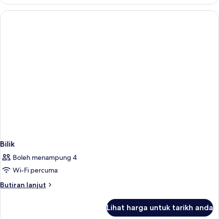
Bilik
Boleh menampung 4
Wi-Fi percuma
Butiran
Butiran lanjut
selanjutnya
untuk
Lihat harga untuk tarikh anda
Bilik