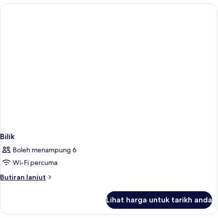
Bilik
Boleh menampung 6
Wi-Fi percuma
Butiran
Butiran lanjut
selanjutnya
untuk
Lihat harga untuk tarikh anda
Bilik