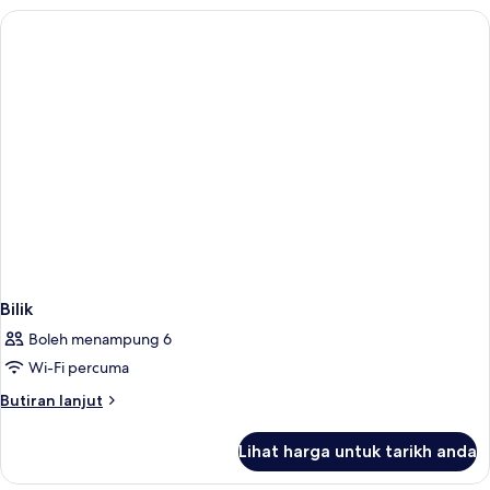
Bilik
Boleh menampung 6
Wi-Fi percuma
Butiran
Butiran lanjut
selanjutnya
untuk
Lihat harga untuk tarikh anda
Bilik