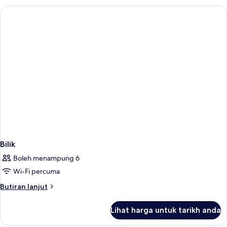
Bilik
Boleh menampung 6
Wi-Fi percuma
Butiran
Butiran lanjut
selanjutnya
untuk
Lihat harga untuk tarikh anda
Bilik