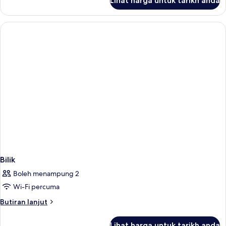
Lihat harga untuk tarikh anda
Bilik
Bilik
Boleh menampung 2
Wi-Fi percuma
Butiran
Butiran lanjut
selanjutnya
untuk
Lihat harga untuk tarikh anda