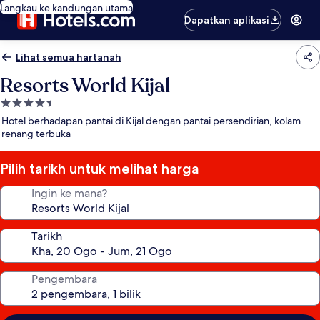
Langkau ke kandungan utama
Dapatkan aplikasi
Lihat semua hartanah
Resorts World Kijal
Hartanah
4.5
Hotel berhadapan pantai di Kijal dengan pantai persendirian, kolam
bintang
renang terbuka
Pilih tarikh untuk melihat harga
Ingin ke mana?
Tarikh
Pengembara