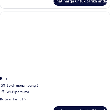
Lihat harga untuk tarikh anda
Bilik
Bilik
Boleh menampung 2
Wi-Fi percuma
Butiran
Butiran lanjut
selanjutnya
untuk