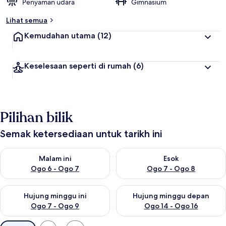
Penyaman udara
Gimnasium
Lihat semua
Kemudahan utama
(12)
Keselesaan seperti di rumah
(6)
Pilihan bilik
Semak ketersediaan untuk tarikh ini
Semak ketersediaan untuk malam ini Ogo 6 - Ogo 7
Semak ketersediaan untuk es
Malam ini
Esok
Ogo 6 - Ogo 7
Ogo 7 - Ogo 8
Semak ketersediaan untuk hujung minggu ini Ogo 7 - Ogo 9
Semak ketersediaan untuk hu
Hujung minggu ini
Hujung minggu depan
Ogo 7 - Ogo 9
Ogo 14 - Ogo 16
Penapis