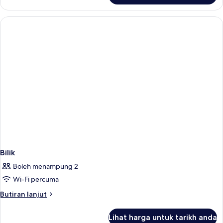
Bilik
Boleh menampung 2
Wi-Fi percuma
Butiran
Butiran lanjut
selanjutnya
untuk
Lihat harga untuk tarikh anda
Bilik