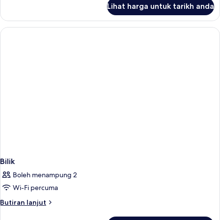
untuk
Lihat harga untuk tarikh anda
Bilik
Bilik
Boleh menampung 2
Wi-Fi percuma
Butiran
Butiran lanjut
selanjutnya
untuk