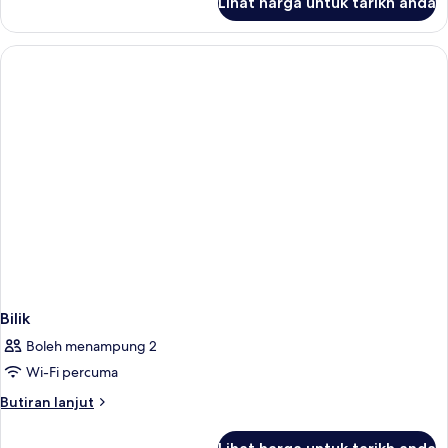
Lihat harga untuk tarikh anda
Bilik
Bilik
Boleh menampung 2
Wi-Fi percuma
Butiran
Butiran lanjut
selanjutnya
untuk