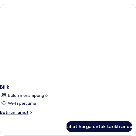
Bilik
Boleh menampung 6
Wi-Fi percuma
Butiran
Butiran lanjut
selanjutnya
untuk
Lihat harga untuk tarikh anda
Bilik