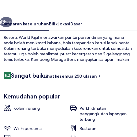
belumnya
Seterusnya
28+
Gambaran keseluruhan
Bilik
Lokasi
Dasar
Resorts World Kijal menawarkan pantai persendirian yang mana
anda boleh menikmati kabana, bola tampar dan kerusi lepak pantai.
Kolam renang terbuka menyediakan keseronokan untuk semua dan
tetamu juga boleh menikmati pusat kecergasan dan 2 gelanggang
tenis terbuka. Kampong Meraga Beris menyajikan sarapan, makan
tengah hari dan makan malam. Sorotan lain di hotel mewah ini
termasuk sauna dan taman.
Ulasan
Sangat baik
8.2
Lihat kesemua 250 ulasan
8.2 daripada 10
Sarapan, makan tengah hari dan mak
Kemudahan popular
Kolam renang
Perkhidmatan
pengangkutan lapangan
terbang
Wi-Fi percuma
Restoran