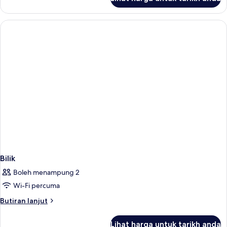
Bilik
Bilik
Boleh menampung 2
Wi-Fi percuma
Butiran
Butiran lanjut
selanjutnya
untuk
Lihat harga untuk tarikh anda