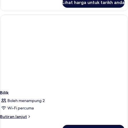
Lihat harga untuk tarikh anda
Bilik
Bilik
Boleh menampung 2
Wi-Fi percuma
Butiran
Butiran lanjut
selanjutnya
untuk