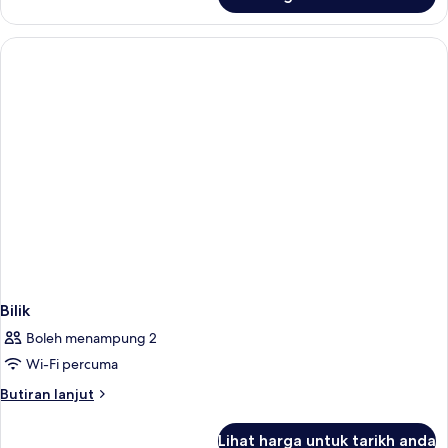
Bilik
Bilik
Boleh menampung 2
Wi-Fi percuma
Butiran
Butiran lanjut
selanjutnya
untuk
Lihat harga untuk tarikh anda
Bilik