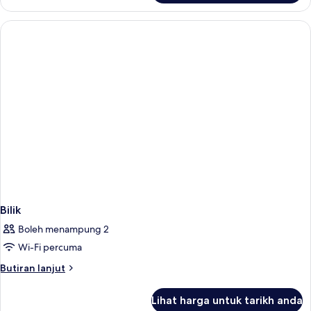
Bilik
Boleh menampung 2
Wi-Fi percuma
Butiran
Butiran lanjut
selanjutnya
untuk
Lihat harga untuk tarikh anda
Bilik