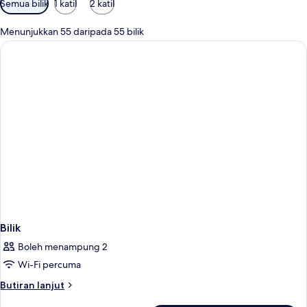
Semua bilik
1 katil
2 katil
yang
tersedia
Menunjukkan 55 daripada 55 bilik
untuk
bilik
Bilik
Boleh menampung 2
Wi-Fi percuma
Butiran
Butiran lanjut
selanjutnya