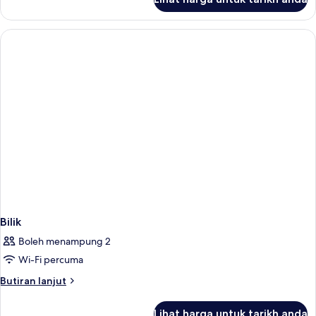
Bilik
Bilik
Boleh menampung 2
Wi-Fi percuma
Butiran
Butiran lanjut
selanjutnya
untuk
Lihat harga untuk tarikh anda