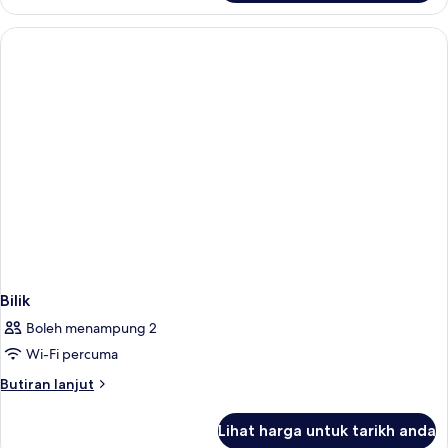
Bilik
Boleh menampung 2
Wi-Fi percuma
Butiran
Butiran lanjut
selanjutnya
untuk
Lihat harga untuk tarikh anda
Bilik