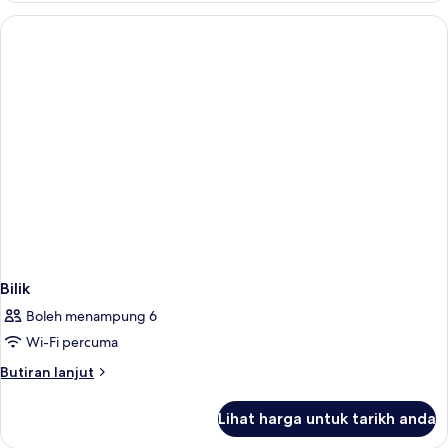
Bilik
Boleh menampung 6
Wi-Fi percuma
Butiran
Butiran lanjut
selanjutnya
untuk
Lihat harga untuk tarikh anda
Bilik