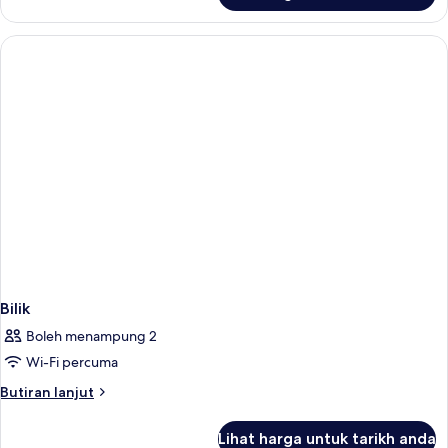
Bilik
Boleh menampung 2
Wi-Fi percuma
Butiran
Butiran lanjut
selanjutnya
untuk
Lihat harga untuk tarikh anda
Bilik