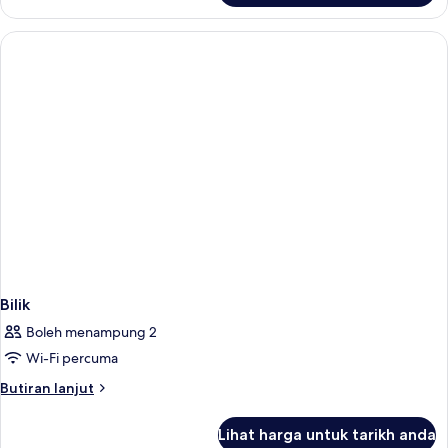
Bilik
Boleh menampung 2
Wi-Fi percuma
Butiran
Butiran lanjut
selanjutnya
untuk
Lihat harga untuk tarikh anda
Bilik