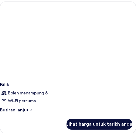
Bilik
Boleh menampung 6
Wi-Fi percuma
Butiran
Butiran lanjut
selanjutnya
untuk
Lihat harga untuk tarikh anda
Bilik