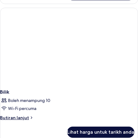
Bilik
Boleh menampung 10
Wi-Fi percuma
Butiran
Butiran lanjut
selanjutnya
untuk
Lihat harga untuk tarikh anda
Bilik