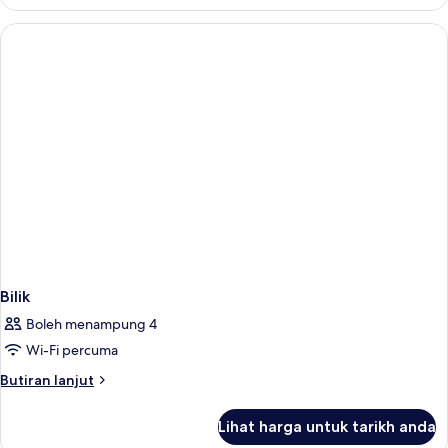
Bilik
Boleh menampung 4
Wi-Fi percuma
Butiran
Butiran lanjut
selanjutnya
untuk
Lihat harga untuk tarikh anda
Bilik