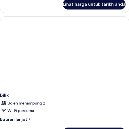
untuk
Lihat harga untuk tarikh anda
Bilik
Bilik
Boleh menampung 2
Wi-Fi percuma
Butiran
Butiran lanjut
selanjutnya