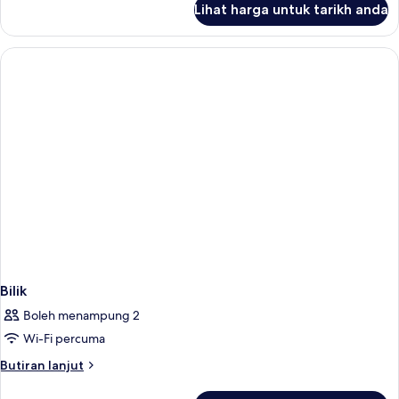
Lihat harga untuk tarikh anda
Bilik
Bilik
Boleh menampung 2
Wi-Fi percuma
Butiran
Butiran lanjut
selanjutnya
untuk