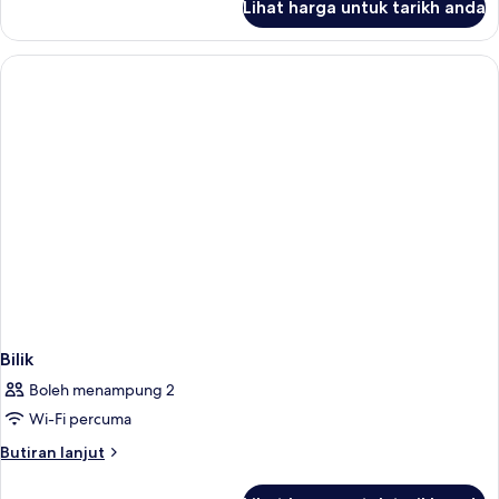
Lihat harga untuk tarikh anda
Bilik
Bilik
Boleh menampung 2
Wi-Fi percuma
Butiran
Butiran lanjut
selanjutnya
untuk