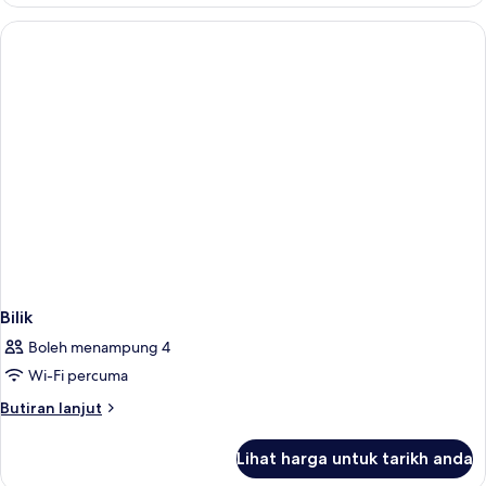
Bilik
Boleh menampung 4
Wi-Fi percuma
Butiran
Butiran lanjut
selanjutnya
untuk
Lihat harga untuk tarikh anda
Bilik