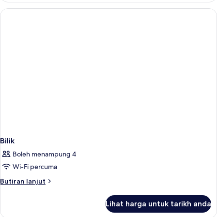
Bilik
Boleh menampung 4
Wi-Fi percuma
Butiran
Butiran lanjut
selanjutnya
untuk
Lihat harga untuk tarikh anda
Bilik