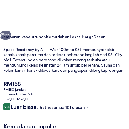
Residency
by
A-
-
belumnya
Seterusnya
-
97+
Gambaran keseluruhan
Kemudahan
Lokasi
Harga
Dasar
-
Space Residency by A----Walk 100m to KSL mempunyai kelab
Walk
kanak-kanak percuma dan terletak beberapa langkah dari KSL City
Mall. Tetamu boleh berenang di kolam renang terbuka atau
100m
mengunjungi kelab kesihatan 24 jam untuk bersenam. Sauna dan
to
kolam kanak-kanak ditawarkan, dan pangsapuri dilengkapi dengan
katil selesa dan hulu semburan hidrourut.
KSL
Harga
RM158
semasa
RM180 jumlah
ialah
termasuk cukai & fi
Luxury Apartment, 3 Bedrooms, Kitchen
RM158
11 Ogo - 12 Ogo
Ulasan
Luar biasa
9.4
Lihat kesemua 101 ulasan
9.4 daripada 10
Kemudahan popular