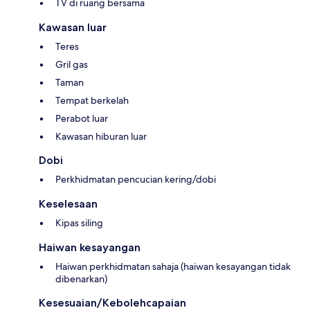
TV di ruang bersama
Kawasan luar
Teres
Gril gas
Taman
Tempat berkelah
Perabot luar
Kawasan hiburan luar
Dobi
Perkhidmatan pencucian kering/dobi
Keselesaan
Kipas siling
Haiwan kesayangan
Haiwan perkhidmatan sahaja (haiwan kesayangan tidak
dibenarkan)
Kesesuaian/Kebolehcapaian