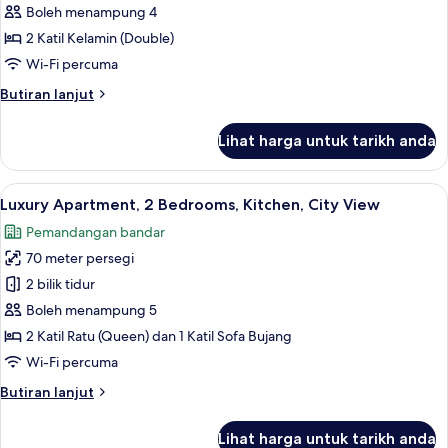
Apartment,
Boleh menampung 4
2
2 Katil Kelamin (Double)
Bedrooms,
Wi-Fi percuma
Kitchen,
Butiran
Butiran lanjut
City
selanjutnya
View
untuk
Lihat harga untuk tarikh anda
Superior
Apartment,
2
Lihat
Luxury Apartment, 2 Bedrooms, Kitche
17
Bedrooms,
Luxury Apartment, 2 Bedrooms, Kitchen, City View
semua
Kitchen,
Pemandangan bandar
City
foto
View
70 meter persegi
untuk
Luxury
2 bilik tidur
Apartment,
Boleh menampung 5
2
2 Katil Ratu (Queen) dan 1 Katil Sofa Bujang
Bedrooms,
Wi-Fi percuma
Kitchen,
Butiran
Butiran lanjut
City
selanjutnya
View
untuk
Lihat harga untuk tarikh anda
Luxury