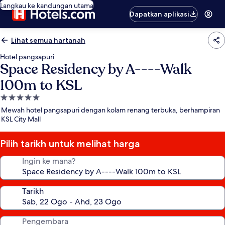
Langkau ke kandungan utama
Dapatkan aplikasi
Lihat semua hartanah
Hotel pangsapuri
Space Residency by A----Walk
100m to KSL
Hartanah
5.0
Mewah hotel pangsapuri dengan kolam renang terbuka, berhampiran
bintang
KSL City Mall
Pilih tarikh untuk melihat harga
Ingin ke mana?
Tarikh
Pengembara