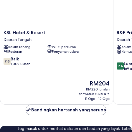
KSL
R&F
KSL Hotel & Resort
R&F Pr
Hotel
Princess
Daerah Tengah
Daerah 
&
Cove
Kolam renang
Wi-Fi percuma
Kolam
Resort
by
Restoran
Penyaman udara
Kemud
Daerah
FUJU
Tengah
&
7.8
Baik
7.8
9.4
5mins
Luar
daripada
1,002 ulasan
9.4
daripad
to
169 u
10,
10,
ClQ
Baik,
Luar
Daerah
1,002
Harga
RM204
Biasa,
Tengah
ulasan
ialah
RM220 jumlah
169
RM204
termasuk cukai & fi
ulasan
11 Ogo - 12 Ogo
Bandingkan hartanah yang serupa
Log masuk untuk melihat diskaun dan faedah yang layak. Lebih