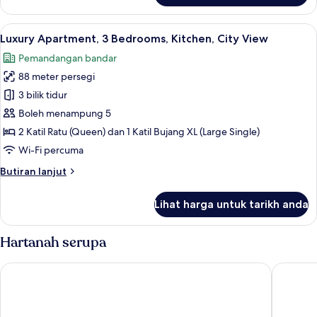
Apartment,
2
Lihat
Luxury Apartment, 3 Bedrooms, Kitche
20
Bedrooms,
Luxury Apartment, 3 Bedrooms, Kitchen, City View
semua
Kitchen,
Pemandangan bandar
City
foto
View
88 meter persegi
untuk
Luxury
3 bilik tidur
Apartment,
Boleh menampung 5
3
2 Katil Ratu (Queen) dan 1 Katil Bujang XL (Large Single)
Bedrooms,
Wi-Fi percuma
Kitchen,
Butiran
Butiran lanjut
City
selanjutnya
View
untuk
Lihat harga untuk tarikh anda
Luxury
Apartment,
3
Hartanah serupa
Bedrooms,
Kitchen,
KSL Hotel & Resort
R&F Prin
City
View