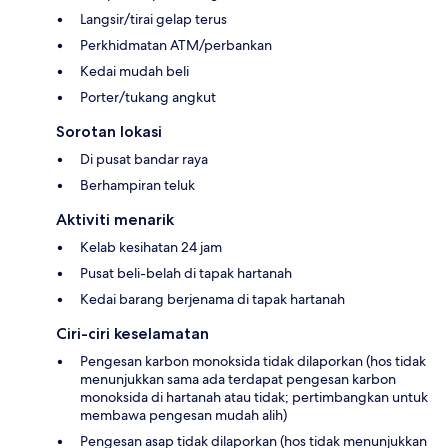
Langsir/tirai gelap terus
Perkhidmatan ATM/perbankan
Kedai mudah beli
Porter/tukang angkut
Sorotan lokasi
Di pusat bandar raya
Berhampiran teluk
Aktiviti menarik
Kelab kesihatan 24 jam
Pusat beli-belah di tapak hartanah
Kedai barang berjenama di tapak hartanah
Ciri-ciri keselamatan
Pengesan karbon monoksida tidak dilaporkan (hos tidak
menunjukkan sama ada terdapat pengesan karbon
monoksida di hartanah atau tidak; pertimbangkan untuk
membawa pengesan mudah alih)
Pengesan asap tidak dilaporkan (hos tidak menunjukkan