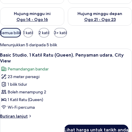
Semak ketersediaan untuk hujung minggu ini Ogo 14 - Ogo 16
Semak ketersediaan untuk hu
Hujung minggu ini
Hujung minggu depan
Ogo 14 - Ogo 16
Ogo 21 - Ogo 23
Penapis
Semua bilik
1 katil
2 katil
3+ katil
yang
tersedia
Menunjukkan 5 daripada 5 bilik
untuk
Lihat
Basic Studio, 1 Katil Ratu (Queen), P
11
Basic Studio, 1 Katil Ratu (Queen), Penyaman udara, City
bilik
semua
View
foto
Pemandangan bandar
untuk
23 meter persegi
Basic
1 bilik tidur
Studio,
1
Boleh menampung 2
Katil
1 Katil Ratu (Queen)
Ratu
Wi-Fi percuma
(Queen),
Butiran
Butiran lanjut
Penyaman
selanjutnya
udara,
untuk
Lihat harga untuk tarikh anda
Basic