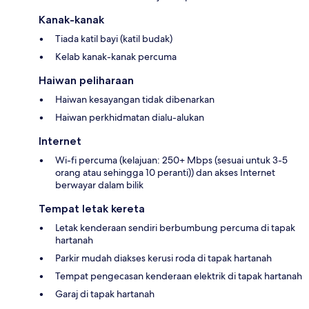
Kanak-kanak
Tiada katil bayi (katil budak)
Kelab kanak-kanak percuma
Haiwan peliharaan
Haiwan kesayangan tidak dibenarkan
Haiwan perkhidmatan dialu-alukan
Internet
Wi-fi percuma (kelajuan: 250+ Mbps (sesuai untuk 3-5
orang atau sehingga 10 peranti)) dan akses Internet
berwayar dalam bilik
Tempat letak kereta
Letak kenderaan sendiri berbumbung percuma di tapak
hartanah
Parkir mudah diakses kerusi roda di tapak hartanah
Tempat pengecasan kenderaan elektrik di tapak hartanah
Garaj di tapak hartanah