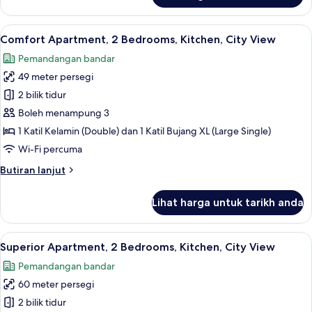
City
Studio,
View
1
Lihat
Comfort Apartment, 2 Bedrooms, Kitc
18
Katil
Comfort Apartment, 2 Bedrooms, Kitchen, City View
semua
Ratu
Pemandangan bandar
(Queen),
foto
Penyaman
49 meter persegi
untuk
udara,
Comfort
2 bilik tidur
City
Apartment,
View
Boleh menampung 3
2
1 Katil Kelamin (Double) dan 1 Katil Bujang XL (Large Single)
Bedrooms,
Wi-Fi percuma
Kitchen,
Butiran
Butiran lanjut
City
selanjutnya
View
untuk
Lihat harga untuk tarikh anda
Comfort
Apartment,
2
Lihat
Superior Apartment, 2 Bedrooms, Kitc
15
Bedrooms,
Superior Apartment, 2 Bedrooms, Kitchen, City View
semua
Kitchen,
Pemandangan bandar
City
foto
View
60 meter persegi
untuk
Superior
2 bilik tidur