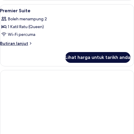
Room
Lihat
Peti besi dalam bilik, meja, kalis bunyi
3
Premier Suite
semua
Boleh menampung 2
foto
1 Katil Ratu (Queen)
untuk
Premier
Wi-Fi percuma
Suite
Butiran
Butiran lanjut
selanjutnya
untuk
Lihat harga untuk tarikh anda
Premier
Suite