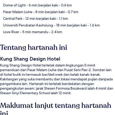
Dome of Light
- 6 min berjalan kaki
- 0.6 km
Pasar Malam Liuhe
- 8 min berjalan kaki
- 0.7 km
Central Park
- 12 min berjalan kaki
- 1.1 km
Universiti Perubatan Kaohsiung
- 18 min berjalan kaki
- 1.6 km
Love River
- 5 min memandu
- 2.4 km
Tentang hartanah ini
Kung Shang Design Hotel
Kung Shang Design Hotel terletak dalam lingkungan 5 minit
pemanduan dari Pasar Malam Liuhe dan Pusat Seni Pier-2. Sorotan lain
di hotel butik ini termasuk bar/deli snek dan kelab kanak-kanak.
Kakitangan yang suka membantu dan lokasi mendapat pujian daripada
pengembara lain. Hartanah ini terletak berdekatan dengan
pengangkutan awam: jarak Stesen Formosa Boulevard ialah 4 minit dan
Stesen Sinyi Elementary School ialah 12 minit.
Maklumat lanjut tentang hartanah
ini