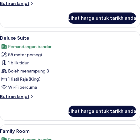
Butiran
Butiran lanjut
selanjutnya
untuk
Lihat harga untuk tarikh anda
Deluxe
Twin
Room
Lihat
Deluxe Suite | Peti besi dalam bilik, me
12
Deluxe Suite
semua
Pemandangan bandar
foto
55 meter persegi
untuk
Deluxe
1 bilik tidur
Suite
Boleh menampung 3
1 Katil Raja (King)
Wi-Fi percuma
Butiran
Butiran lanjut
selanjutnya
untuk
Lihat harga untuk tarikh anda
Deluxe
Suite
Lihat
Family Room | Ruang tamu | TV LED
9
Family Room
semua
Pemandangan bandar