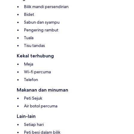
Bilik mandi persendirian
Bidet
Sabun dan syampu
Pengering rambut
Tuala
Tisu tandas
Kekal terhubung
Meja
Wi-fi percuma
Telefon
Makanan dan minuman
Peti Sejuk
Air botol percuma
Lain-lain
Setiap hari
Peti besi dalam bilik