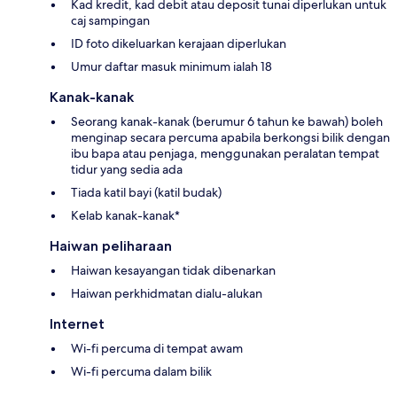
Kad kredit, kad debit atau deposit tunai diperlukan untuk
caj sampingan
ID foto dikeluarkan kerajaan diperlukan
Umur daftar masuk minimum ialah 18
Kanak-kanak
Seorang kanak-kanak (berumur 6 tahun ke bawah) boleh
menginap secara percuma apabila berkongsi bilik dengan
ibu bapa atau penjaga, menggunakan peralatan tempat
tidur yang sedia ada
Tiada katil bayi (katil budak)
Kelab kanak-kanak*
Haiwan peliharaan
Haiwan kesayangan tidak dibenarkan
Haiwan perkhidmatan dialu-alukan
Internet
Wi-fi percuma di tempat awam
Wi-fi percuma dalam bilik