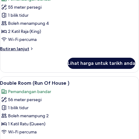
foto
55 meter persegi
untuk
Family
1 bilik tidur
Suite
Boleh menampung 4
2 Katil Raja (King)
Wi-Fi percuma
Butiran
Butiran lanjut
selanjutnya
untuk
Lihat harga untuk tarikh anda
Family
Suite
Lihat
Peti besi dalam bilik, meja, kalis bunyi
13
Double Room (Run Of House )
semua
Pemandangan bandar
foto
56 meter persegi
untuk
Double
1 bilik tidur
Room
Boleh menampung 2
(Run
1 Katil Ratu (Queen)
Of
Wi-Fi percuma
House