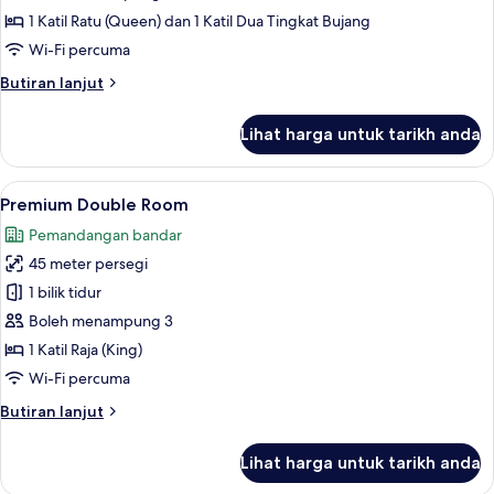
foto
1 Katil Ratu (Queen) dan 1 Katil Dua Tingkat Bujang
untuk
Design
Wi-Fi percuma
Family
Butiran
Butiran lanjut
Room
selanjutnya
untuk
Lihat harga untuk tarikh anda
Design
Family
Room
Lihat
Premium Double Room | Peti besi dalam 
3
Premium Double Room
semua
Pemandangan bandar
foto
45 meter persegi
untuk
Premium
1 bilik tidur
Double
Boleh menampung 3
Room
1 Katil Raja (King)
Wi-Fi percuma
Butiran
Butiran lanjut
selanjutnya
untuk
Lihat harga untuk tarikh anda
Premium
Double