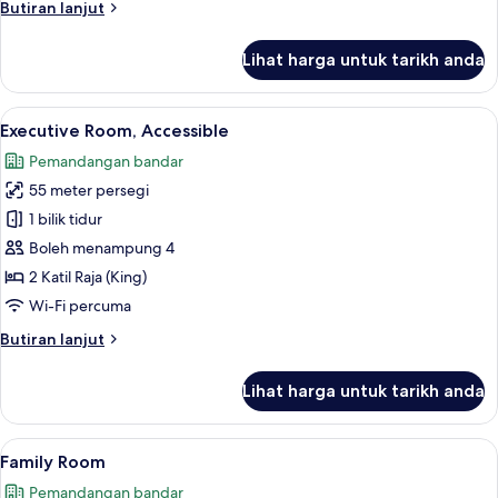
Butiran
Butiran lanjut
)
selanjutnya
untuk
Lihat harga untuk tarikh anda
Double
Room
(Run
Lihat
Peti besi dalam bilik, meja, kalis bunyi
6
Of
Executive Room, Accessible
semua
House
Pemandangan bandar
)
foto
55 meter persegi
untuk
Executive
1 bilik tidur
Room,
Boleh menampung 4
Accessible
2 Katil Raja (King)
Wi-Fi percuma
Butiran
Butiran lanjut
selanjutnya
untuk
Lihat harga untuk tarikh anda
Executive
Room,
Accessible
Lihat
Family Room | Peti besi dalam bilik, me
11
Family Room
semua
Pemandangan bandar