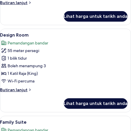
Butiran
Butiran lanjut
selanjutnya
untuk
Lihat harga untuk tarikh anda
Executive
Triple
Room
Lihat
Design Room | Peti besi dalam bilik, me
12
Design Room
semua
Pemandangan bandar
foto
55 meter persegi
untuk
Design
1 bilik tidur
Room
Boleh menampung 3
1 Katil Raja (King)
Wi-Fi percuma
Butiran
Butiran lanjut
selanjutnya
untuk
Lihat harga untuk tarikh anda
Design
Room
Lihat
Family Suite | Peti besi dalam bilik, me
8
Family Suite
semua
Pemandangan bandar