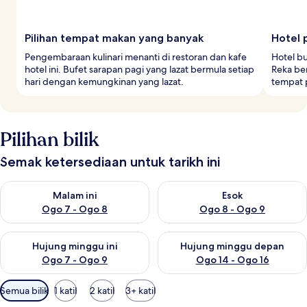
Pilihan tempat makan yang banyak
Hotel 
Pengembaraan kulinari menanti di restoran dan kafe
Hotel bu
hotel ini. Bufet sarapan pagi yang lazat bermula setiap
Reka be
hari dengan kemungkinan yang lazat.
tempat p
Pilihan bilik
Semak ketersediaan untuk tarikh ini
Semak ketersediaan untuk malam ini Ogo 7 - Ogo 8
Semak ketersediaan untuk es
Malam ini
Esok
Ogo 7 - Ogo 8
Ogo 8 - Ogo 9
Semak ketersediaan untuk hujung minggu ini Ogo 7 - Ogo 9
Semak ketersediaan untuk hu
Hujung minggu ini
Hujung minggu depan
Ogo 7 - Ogo 9
Ogo 14 - Ogo 16
Penapis
Semua bilik
1 katil
2 katil
3+ katil
yang