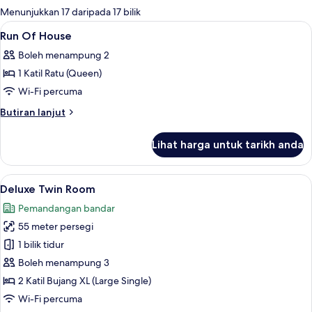
tersedia
Menunjukkan 17 daripada 17 bilik
untuk
Lihat
Peti besi dalam bilik, meja, kalis bunyi
13
Run Of House
bilik
semua
Boleh menampung 2
foto
1 Katil Ratu (Queen)
untuk
Run
Wi-Fi percuma
Of
Butiran
Butiran lanjut
House
selanjutnya
untuk
Lihat harga untuk tarikh anda
Run
Of
House
Lihat
Deluxe Twin Room | Ruang tamu | TV 
7
Deluxe Twin Room
semua
Pemandangan bandar
foto
55 meter persegi
untuk
Deluxe
1 bilik tidur
Twin
Boleh menampung 3
Room
2 Katil Bujang XL (Large Single)
Wi-Fi percuma