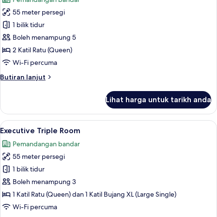
foto
55 meter persegi
untuk
Family
1 bilik tidur
Room
Boleh menampung 5
2 Katil Ratu (Queen)
Wi-Fi percuma
Butiran
Butiran lanjut
selanjutnya
untuk
Lihat harga untuk tarikh anda
Family
Room
Lihat
Pemandangan dari bilik
9
Executive Triple Room
semua
Pemandangan bandar
foto
55 meter persegi
untuk
Executive
1 bilik tidur
Triple
Boleh menampung 3
Room
1 Katil Ratu (Queen) dan 1 Katil Bujang XL (Large Single)
Wi-Fi percuma