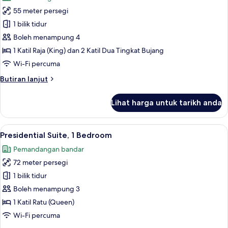
foto
55 meter persegi
untuk
Family
1 bilik tidur
Room
Boleh menampung 4
1 Katil Raja (King) dan 2 Katil Dua Tingkat Bujang
Wi-Fi percuma
Butiran
Butiran lanjut
selanjutnya
untuk
Lihat harga untuk tarikh anda
Family
Room
Lihat
Presidential Suite, 1 Bedroom | Peti bes
12
Presidential Suite, 1 Bedroom
semua
Pemandangan bandar
foto
72 meter persegi
untuk
Presidential
1 bilik tidur
Suite,
Boleh menampung 3
1
1 Katil Ratu (Queen)
Bedroom
Wi-Fi percuma