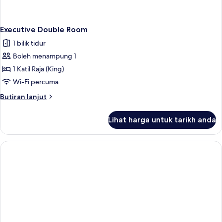
Executive Double Room
1 bilik tidur
Boleh menampung 1
1 Katil Raja (King)
Wi-Fi percuma
Butiran
Butiran lanjut
selanjutnya
untuk
Lihat harga untuk tarikh anda
Executive
Double
Room