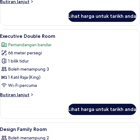
Butiran
Butiran lanjut
selanjutnya
untuk
Lihat harga untuk tarikh anda
Presidential
Suite,
1
Lihat
Executive Double Room | Peti besi dala
9
Bedroom
Executive Double Room
semua
Pemandangan bandar
foto
66 meter persegi
untuk
Executive
1 bilik tidur
Double
Boleh menampung 3
Room
1 Katil Raja (King)
Wi-Fi percuma
Butiran
Butiran lanjut
selanjutnya
untuk
Lihat harga untuk tarikh anda
Executive
Double
Room
Lihat
Peti besi dalam bilik, meja, kalis bunyi
12
Design Family Room
semua
Boleh menampung 2