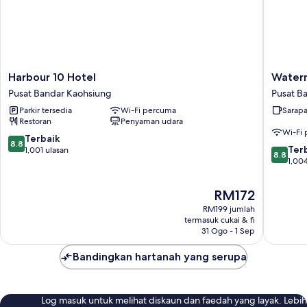
Harbour
Waterm
Harbour 10 Hotel
Waterm
10
Hotel
Pusat Bandar Kaohsiung
Pusat B
Hotel
Kaohsiu
Parkir tersedia
Wi-Fi percuma
Sarap
Pusat
Station
Restoran
Penyaman udara
Bandar
Pusat
Wi-Fi
Kaohsiung
Bandar
8.8
Terbaik
8.8
8.8
Kaohsiu
Ter
daripada
1,001 ulasan
8.8
daripad
1,004
10,
10,
Terbaik,
Terbaik,
1,001
Harga
RM172
1,004
ulasan
ialah
RM199 jumlah
ulasan
RM172
termasuk cukai & fi
31 Ogo - 1 Sep
Bandingkan hartanah yang serupa
Log masuk untuk melihat diskaun dan faedah yang layak. Lebih