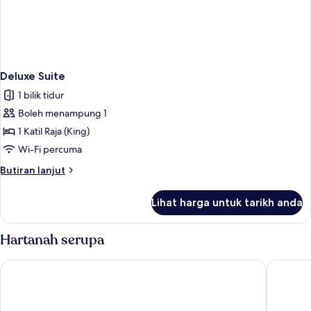
Deluxe Suite
1 bilik tidur
Boleh menampung 1
1 Katil Raja (King)
Wi-Fi percuma
Butiran
Butiran lanjut
selanjutnya
untuk
Lihat harga untuk tarikh anda
Deluxe
Suite
Hartanah serupa
Harbour 10 Hotel
Watermar