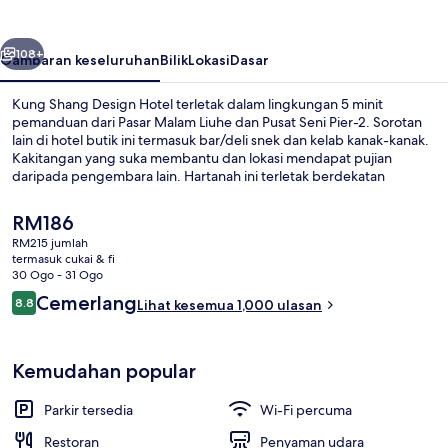
Hotel
belumnya
Seterusnya
108+
Gambaran keseluruhan
Bilik
Lokasi
Dasar
Kung Shang Design Hotel terletak dalam lingkungan 5 minit
pemanduan dari Pasar Malam Liuhe dan Pusat Seni Pier-2. Sorotan
lain di hotel butik ini termasuk bar/deli snek dan kelab kanak-kanak.
Kakitangan yang suka membantu dan lokasi mendapat pujian
daripada pengembara lain. Hartanah ini terletak berdekatan
dengan pengangkutan awam: jarak Stesen Formosa Boulevard ialah
4 minit dan Stesen Sinyi Elementary School ialah 12 minit.
Harga
RM186
semasa
RM215 jumlah
ialah
termasuk cukai & fi
Presidential Suite, 1 Bedroom | Pemand
RM186
30 Ogo - 31 Ogo
Ulasan
Cemerlang
8.8
Lihat kesemua 1,000 ulasan
8.8 daripada 10
Kemudahan popular
Parkir tersedia
Wi-Fi percuma
Restoran
Penyaman udara