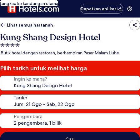
Langkau ke kandungan utama
Dapatkan aplikasi
Lihat semua hartanah
Kung Shang Design Hotel
Hartanah
4.0
Butik hotel dengan restoran, berhampiran Pasar Malam Liuhe
bintang
Pilih tarikh untuk melihat harga
Ingin ke mana?
Tarikh
Pengembara
Cari