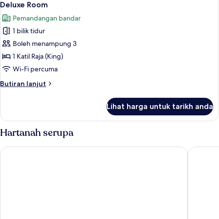
1
(Promo)
Deluxe Room
semua
Pemandangan bandar
foto
1 bilik tidur
untuk
Deluxe
Boleh menampung 3
Room
1 Katil Raja (King)
Wi-Fi percuma
Butiran
Butiran lanjut
selanjutnya
untuk
Lihat harga untuk tarikh anda
Deluxe
Room
Hartanah serupa
Astana Wing - Riverside Majestic Hotel
The Wate