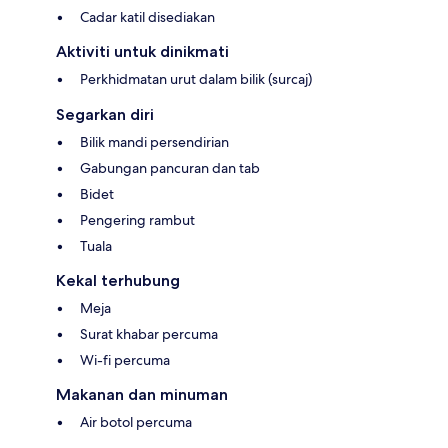
Cadar katil disediakan
Aktiviti untuk dinikmati
Perkhidmatan urut dalam bilik (surcaj)
Segarkan diri
Bilik mandi persendirian
Gabungan pancuran dan tab
Bidet
Pengering rambut
Tuala
Kekal terhubung
Meja
Surat khabar percuma
Wi-fi percuma
Makanan dan minuman
Air botol percuma