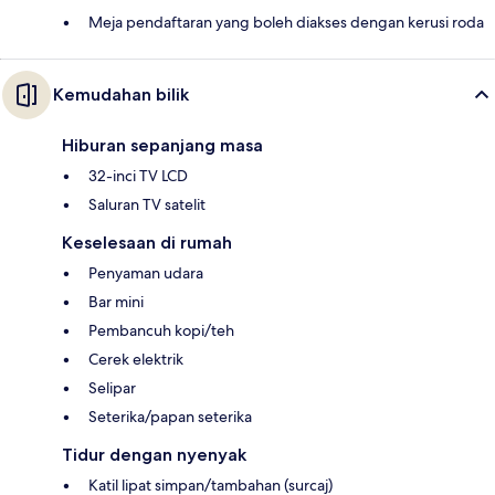
Meja pendaftaran yang boleh diakses dengan kerusi roda
Kemudahan bilik
Hiburan sepanjang masa
32-inci TV LCD
Saluran TV satelit
Keselesaan di rumah
Penyaman udara
Bar mini
Pembancuh kopi/teh
Cerek elektrik
Selipar
Seterika/papan seterika
Tidur dengan nyenyak
Katil lipat simpan/tambahan (surcaj)