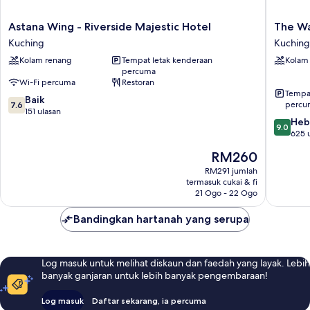
Astana
The
Astana Wing - Riverside Majestic Hotel
The Wa
Wing
Waterfr
Kuching
Kuching
-
Hotel
Kolam renang
Tempat letak kenderaan
Kolam
Riverside
Kuching
percuma
Majestic
Wi-Fi percuma
Restoran
Hotel
Tempat
7.6
Kuching
Baik
percu
7.6
daripada
151 ulasan
9.0
Heb
10,
9.0
daripad
625 
Baik,
10,
151
Harga
RM260
Hebat,
ulasan
ialah
625
RM291 jumlah
RM260
termasuk cukai & fi
ulasan
21 Ogo - 22 Ogo
Bandingkan hartanah yang serupa
Log masuk untuk melihat diskaun dan faedah yang layak. Lebih
banyak ganjaran untuk lebih banyak pengembaraan!
Log masuk
Daftar sekarang, ia percuma