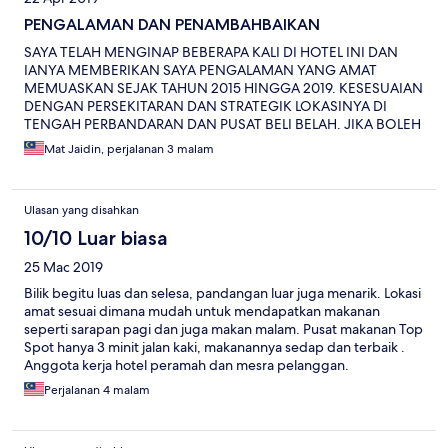
PENGALAMAN DAN PENAMBAHBAIKAN
SAYA TELAH MENGINAP BEBERAPA KALI DI HOTEL INI DAN
IANYA MEMBERIKAN SAYA PENGALAMAN YANG AMAT
MEMUASKAN SEJAK TAHUN 2015 HINGGA 2019. KESESUAIAN
DENGAN PERSEKITARAN DAN STRATEGIK LOKASINYA DI
TENGAH PERBANDARAN DAN PUSAT BELI BELAH. JIKA BOLEH
PELBAGAIKAN LAGI JENIS HIDANGAN UNTUK SET SARAPAN
Mat Jaidin, perjalanan 3 malam
PAGI, PADA MASA SEKARANG SUDAH MEMUASKAN TETAPI
JIKA PERUBAHAN SEDIKIT MUNGKIN AKAN MENINGKATKAN
LAGI KEPUASAN PELANGGAN. PENJADUALAN JENIS
Ulasan yang disahkan
MAKANAN ATAU SET ATAU MENU BERBEZA SETIAP HARI
MUNGKIN AKAN MEMBERIKAN TARIKAN YANG LEBIH BAIK.
10/10 Luar biasa
PENYELIA DAN ANGGOTA YANG BERTUGAS SUNGGUH
25 Mac 2019
MESRA DAN AMAT SOPAN. "TERBAIK"
Bilik begitu luas dan selesa, pandangan luar juga menarik. Lokasi
amat sesuai dimana mudah untuk mendapatkan makanan
seperti sarapan pagi dan juga makan malam. Pusat makanan Top
Spot hanya 3 minit jalan kaki, makanannya sedap dan terbaik .
Anggota kerja hotel peramah dan mesra pelanggan.
Perjalanan 4 malam