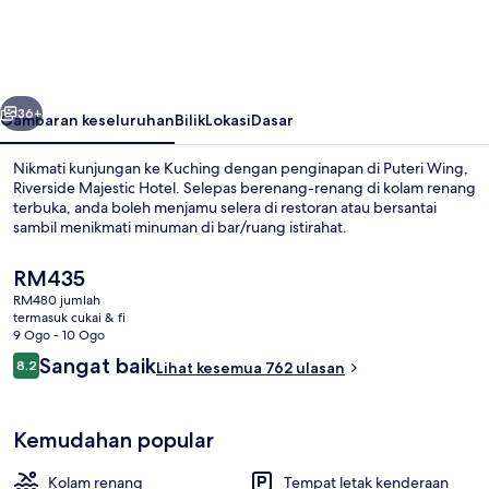
Riverside
Majestic
Hotel
belumnya
Seterusnya
36+
Gambaran keseluruhan
Bilik
Lokasi
Dasar
Nikmati kunjungan ke Kuching dengan penginapan di Puteri Wing,
Riverside Majestic Hotel. Selepas berenang-renang di kolam renang
terbuka, anda boleh menjamu selera di restoran atau bersantai
sambil menikmati minuman di bar/ruang istirahat.
Harga
RM435
semasa
RM480 jumlah
ialah
termasuk cukai & fi
RM435
9 Ogo - 10 Ogo
Ruang Istirahat Lobi
Ulasan
Sangat baik
8.2
Lihat kesemua 762 ulasan
8.2 daripada 10
Kemudahan popular
Kolam renang
Tempat letak kenderaan