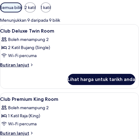
Penapis
Semua bilik
2 katil
1 katil
yang
tersedia
Menunjukkan 9 daripada 9 bilik
untuk
Lihat
Bar mini, peti besi dalam bilik, meja, s
6
Club Deluxe Twin Room
bilik
semua
Boleh menampung 2
foto
2 Katil Bujang (Single)
untuk
Club
Wi-Fi percuma
Deluxe
Butiran
Butiran lanjut
Twin
selanjutnya
untuk
Room
Lihat harga untuk tarikh anda
Club
Deluxe
Twin
Lihat
Bar mini, peti besi dalam bilik, meja, s
4
Room
Club Premium King Room
semua
Boleh menampung 2
foto
1 Katil Raja (King)
untuk
Club
Wi-Fi percuma
Premium
Butiran
Butiran lanjut
King
selanjutnya