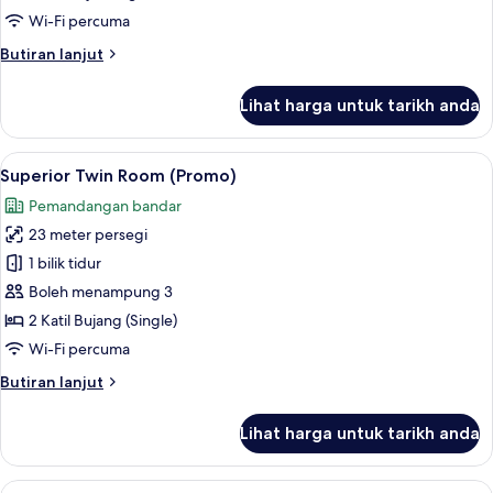
Wi-Fi percuma
Butiran
Butiran lanjut
selanjutnya
untuk
Lihat harga untuk tarikh anda
Business
Suite
Lihat
Bar mini, peti besi dalam bilik, meja, s
4
Superior Twin Room (Promo)
semua
Pemandangan bandar
foto
23 meter persegi
untuk
Superior
1 bilik tidur
Twin
Boleh menampung 3
Room
2 Katil Bujang (Single)
(Promo)
Wi-Fi percuma
Butiran
Butiran lanjut
selanjutnya
untuk
Lihat harga untuk tarikh anda
Superior
Twin
Room
Lihat
Bar mini, peti besi dalam bilik, meja, s