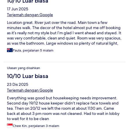
10/10 Luar biasa
17 Jun 2025
Terjemah dengan Google
Location great. River just over the road. Main town a few
minutes walk. The decor of the hotel almost put me off booking
as it’s really not my style but I’m glad I went ahead and stayed. It
was very comfortable, clean and quiet. Room was very spacious,
as was the bathroom. Large windows so plenty of natural light,
able to be opened a little too. Staff were helpful and friendly.
Paula, perjalanan 5 malam
7/11 right across the road plenty of places to eat nearby. Would
stay again.
Ulasan yang disahkan
10/10 Luar biasa
23 Dis 2025
Terjemah dengan Google
Everything was good but housekeeping needs improvement.
Second day 19/12 house keeper didn’t replace face towels and
tea. Then on 20/12 we left the room at about 1130 am. Came
back at about 3 pm room was not cleaned. Had to wait in lobby
to wait for it to be clean
Chee Kin, perjalanan 3 malam