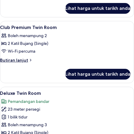
untuk
Room
Lihat harga untuk tarikh anda
Club
Premium
King
Lihat
Bar mini, peti besi dalam bilik, meja, s
5
Room
Club Premium Twin Room
semua
Boleh menampung 2
foto
2 Katil Bujang (Single)
untuk
Club
Wi-Fi percuma
Premium
Butiran
Butiran lanjut
Twin
selanjutnya
untuk
Room
Lihat harga untuk tarikh anda
Club
Premium
Twin
Lihat
Bar mini, peti besi dalam bilik, meja, s
8
Room
Deluxe Twin Room
semua
Pemandangan bandar
foto
23 meter persegi
untuk
Deluxe
1 bilik tidur
Twin
Boleh menampung 3
Room
2 Katil Bujang (Single)