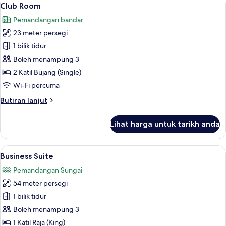
Lihat
1
King
Club Room
semua
Room)
Pemandangan bandar
foto
23 meter persegi
untuk
Club
1 bilik tidur
Room
Boleh menampung 3
2 Katil Bujang (Single)
Wi-Fi percuma
Butiran
Butiran lanjut
selanjutnya
untuk
Lihat harga untuk tarikh anda
Club
Room
Lihat
Business Suite | Bar mini, peti besi dal
4
Business Suite
semua
Pemandangan Sungai
foto
54 meter persegi
untuk
Business
1 bilik tidur
Suite
Boleh menampung 3
1 Katil Raja (King)