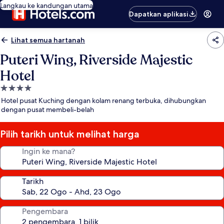
Langkau ke kandungan utama
Dapatkan aplikasi
Lihat semua hartanah
Puteri Wing, Riverside Majestic
Hotel
Hartanah
4.0
Hotel pusat Kuching dengan kolam renang terbuka, dihubungkan
bintang
dengan pusat membeli-belah
Pilih tarikh untuk melihat harga
Ingin ke mana?
Tarikh
Pengembara