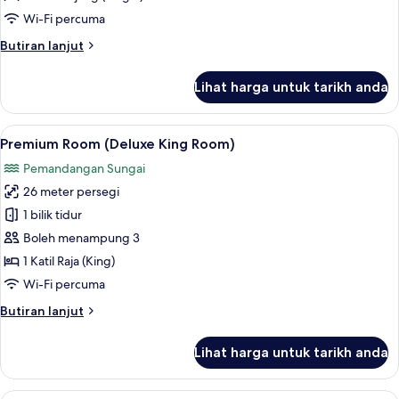
Wi-Fi percuma
Butiran
Butiran lanjut
selanjutnya
untuk
Lihat harga untuk tarikh anda
Deluxe
Twin
Room
Lihat
Bar mini, peti besi dalam bilik, meja, s
7
Premium Room (Deluxe King Room)
semua
Pemandangan Sungai
foto
26 meter persegi
untuk
Premium
1 bilik tidur
Room
Boleh menampung 3
(Deluxe
1 Katil Raja (King)
King
Wi-Fi percuma
Room)
Butiran
Butiran lanjut
selanjutnya
untuk
Lihat harga untuk tarikh anda
Premium
Room
(Deluxe
Bar mini, peti besi dalam bilik, meja, s