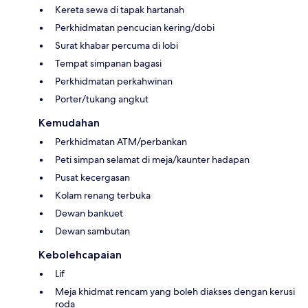
Kereta sewa di tapak hartanah
Perkhidmatan pencucian kering/dobi
Surat khabar percuma di lobi
Tempat simpanan bagasi
Perkhidmatan perkahwinan
Porter/tukang angkut
Kemudahan
Perkhidmatan ATM/perbankan
Peti simpan selamat di meja/kaunter hadapan
Pusat kecergasan
Kolam renang terbuka
Dewan bankuet
Dewan sambutan
Kebolehcapaian
Lif
Meja khidmat rencam yang boleh diakses dengan kerusi
roda