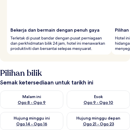
Bekerja dan bermain dengan penuh gaya
Piliha
Terletak di pusat bandar dengan pusat perniagaan
Hotel in
dan perkhidmatan bilik 24 jam, hotel ini menawarkan
hidanga
produktiviti dan bersantai selepas mesyuarat.
menyega
Pilihan bilik
Semak ketersediaan untuk tarikh ini
Semak ketersediaan untuk malam ini Ogo 8 - Ogo 9
Semak ketersediaan untuk es
Malam ini
Esok
Ogo 8 - Ogo 9
Ogo 9 - Ogo 10
Semak ketersediaan untuk hujung minggu ini Ogo 14 - Ogo 16
Semak ketersediaan untuk hu
Hujung minggu ini
Hujung minggu depan
Ogo 14 - Ogo 16
Ogo 21 - Ogo 23